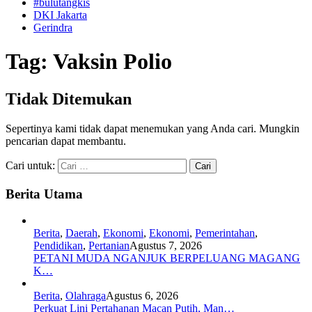
#bulutangkis
DKI Jakarta
Gerindra
Tag:
Vaksin Polio
Tidak Ditemukan
Sepertinya kami tidak dapat menemukan yang Anda cari. Mungkin
pencarian dapat membantu.
Cari untuk:
Berita Utama
Berita
,
Daerah
,
Ekonomi
,
Ekonomi
,
Pemerintahan
,
Pendidikan
,
Pertanian
Agustus 7, 2026
PETANI MUDA NGANJUK BERPELUANG MAGANG
K…
Berita
,
Olahraga
Agustus 6, 2026
Perkuat Lini Pertahanan Macan Putih, Man…