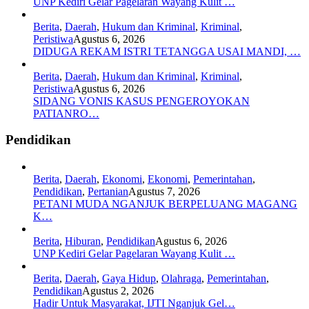
UNP Kediri Gelar Pagelaran Wayang Kulit …
Berita
,
Daerah
,
Hukum dan Kriminal
,
Kriminal
,
Peristiwa
Agustus 6, 2026
DIDUGA REKAM ISTRI TETANGGA USAI MANDI, …
Berita
,
Daerah
,
Hukum dan Kriminal
,
Kriminal
,
Peristiwa
Agustus 6, 2026
SIDANG VONIS KASUS PENGEROYOKAN
PATIANRO…
Pendidikan
Berita
,
Daerah
,
Ekonomi
,
Ekonomi
,
Pemerintahan
,
Pendidikan
,
Pertanian
Agustus 7, 2026
PETANI MUDA NGANJUK BERPELUANG MAGANG
K…
Berita
,
Hiburan
,
Pendidikan
Agustus 6, 2026
UNP Kediri Gelar Pagelaran Wayang Kulit …
Berita
,
Daerah
,
Gaya Hidup
,
Olahraga
,
Pemerintahan
,
Pendidikan
Agustus 2, 2026
Hadir Untuk Masyarakat, IJTI Nganjuk Gel…