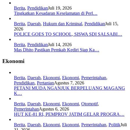
Berita
,
Pendidikan
Juli 19, 2026
Tingkatkan Kesadaran Keselamatan di Perl…
Berita
,
Daerah
,
Hukum dan Kriminal
,
Pendidikan
Juli 15,
2026
POLICE GOES TO SCHOOL, SISWA SDI SALSABI…
Berita
,
Pendidikan
Juli 14, 2026
Mas Dhito Pastikan Pemkab Kediri Siap Ka…
Ekonomi
Berita
,
Daerah
,
Ekonomi
,
Ekonomi
,
Pemerintahan
,
Pendidikan
,
Pertanian
Agustus 7, 2026
PETANI MUDA NGANJUK BERPELUANG MAGANG
K…
Berita
,
Daerah
,
Ekonomi
,
Ekonomi
,
Otomotif
,
Pemerintahan
Agustus 6, 2026
HUT KE-81 RI, PEMPROV JATIM GELAR PROGRA…
Berita
,
Daerah
,
Ekonomi
,
Ekonomi
,
Pemerintahan
,
Politik
Juli
31, 2026