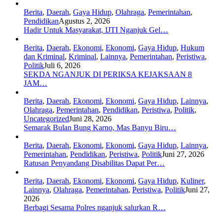
Berita
,
Daerah
,
Gaya Hidup
,
Olahraga
,
Pemerintahan
,
Pendidikan
Agustus 2, 2026
Hadir Untuk Masyarakat, IJTI Nganjuk Gel…
Berita
,
Daerah
,
Ekonomi
,
Ekonomi
,
Gaya Hidup
,
Hukum
dan Kriminal
,
Kriminal
,
Lainnya
,
Pemerintahan
,
Peristiwa
,
Politik
Juli 6, 2026
SEKDA NGANJUK DI PERIKSA KEJAKSAAN 8
JAM…
Berita
,
Daerah
,
Ekonomi
,
Ekonomi
,
Gaya Hidup
,
Lainnya
,
Olahraga
,
Pemerintahan
,
Pendidikan
,
Peristiwa
,
Politik
,
Uncategorized
Juni 28, 2026
Semarak Bulan Bung Karno, Mas Banyu Biru…
Berita
,
Daerah
,
Ekonomi
,
Ekonomi
,
Gaya Hidup
,
Lainnya
,
Pemerintahan
,
Pendidikan
,
Peristiwa
,
Politik
Juni 27, 2026
Ratusan Penyandang Disabilitas Dapat Per…
Berita
,
Daerah
,
Ekonomi
,
Ekonomi
,
Gaya Hidup
,
Kuliner
,
Lainnya
,
Olahraga
,
Pemerintahan
,
Peristiwa
,
Politik
Juni 27,
2026
Berbagi Sesama Polres nganjuk salurkan R…