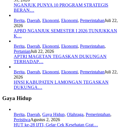
NGANJUK PUNYA 10 PROGRAM STRATEGIS
BERAN…
Berita
,
Daerah
,
Ekonomi
,
Ekonomi
,
Pemerintahan
Juli 22,
2026
APBD NGANJUK SEMESTER I 2026 TUNJUKKAN
K…
Berita
,
Daerah
,
Ekonomi
,
Ekonomi
,
Pemerintahan
,
Pertanian
Juli 22, 2026
APTRI MAGETAN TEGASKAN DUKUNGAN
TERHADAP…
Berita
,
Daerah
,
Ekonomi
,
Ekonomi
,
Pemerintahan
Juli 22,
2026
HNSI KABUPATEN LAMONGAN TEGASKAN
DUKUNGA…
Gaya Hidup
Berita
,
Daerah
,
Gaya Hidup
,
Olahraga
,
Pemerintahan
,
Peristiwa
Agustus 2, 2026
HUT ke-28 IJTI, Gelar Cek Kesehatan Grat…