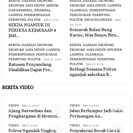
BERITA
,
DAERAH
,
EKONOMI
,
BERITA
,
DAERAH
,
EKONOMI
,
EKONOMI
,
GAYA HIDUP
,
HUKUM
EKONOMI
,
GAYA HIDUP
,
LAINNYA
,
DAN KRIMINAL
,
KRIMINAL
,
OLAHRAGA
,
PEMERINTAHAN
,
LAINNYA
,
PEMERINTAHAN
,
PENDIDIKAN
,
PERISTIWA
,
PERISTIWA
,
POLITIK
Juli 6, 2026
POLITIK
,
UNCATEGORIZED
Juni
SEKDA NGANJUK DI
28, 2026
Semarak Bulan Bung
PERIKSA KEJAKSAAN 8
Karno, Mas Banyu Biru…
JAM…
BERITA
,
DAERAH
,
EKONOMI
,
BERITA
,
DAERAH
,
EKONOMI
,
EKONOMI
,
GAYA HIDUP
,
LAINNYA
,
EKONOMI
,
GAYA HIDUP
,
KULINER
,
PEMERINTAHAN
,
PENDIDIKAN
,
LAINNYA
,
OLAHRAGA
,
PERISTIWA
,
POLITIK
Juni 27, 2026
PEMERINTAHAN
,
PERISTIWA
,
Ratusan Penyandang
POLITIK
Juni 27, 2026
Berbagi Sesama Polres
Disabilitas Dapat Per…
nganjuk salurkan R…
BERITA VIDEO
VIDEO
Mei 11, 2026
VIDEO
Mei 4, 2026
Ajang Saresehan dan
Jalan Berlumpur Jadi Saksi
Penghargaan di Momen…
Perjuangan An…
VIDEO
Mei 4, 2026
VIDEO
Mei 4, 2026
Polres Nganjuk Ungkap
Penyaluran Becak Listrik