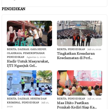
PENDIDIKAN
BERITA
,
DAERAH
,
GAYA HIDUP
,
BERITA
,
PENDIDIKAN
Juli 19, 2026
Tingkatkan Kesadaran
OLAHRAGA
,
PEMERINTAHAN
,
PENDIDIKAN
Agustus 2, 2026
Keselamatan di Perl…
Hadir Untuk Masyarakat,
IJTI Nganjuk Gel…
BERITA
,
DAERAH
,
HUKUM DAN
BERITA
,
PENDIDIKAN
Juli 14, 2026
Mas Dhito Pastikan
KRIMINAL
,
PENDIDIKAN
Juli 15,
2026
Pemkab Kediri Siap Ka…