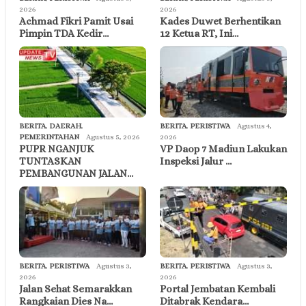
2026
2026
Achmad Fikri Pamit Usai
Kades Duwet Berhentikan
Pimpin TDA Kedir…
12 Ketua RT, Ini…
BERITA
,
DAERAH
,
BERITA
,
PERISTIWA
Agustus 4,
PEMERINTAHAN
Agustus 5, 2026
2026
PUPR NGANJUK
VP Daop 7 Madiun Lakukan
TUNTASKAN
Inspeksi Jalur …
PEMBANGUNAN JALAN…
BERITA
,
PERISTIWA
Agustus 3,
BERITA
,
PERISTIWA
Agustus 3,
2026
2026
Jalan Sehat Semarakkan
Portal Jembatan Kembali
Rangkaian Dies Na…
Ditabrak Kendara…