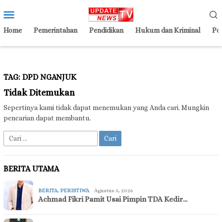
Loncat
Menu
ke
Mobile
konten
Home
Pemerintahan
Pendidikan
Hukum dan Kriminal
Pol
TAG:
DPD NGANJUK
Tidak Ditemukan
Sepertinya kami tidak dapat menemukan yang Anda cari. Mungkin
pencarian dapat membantu.
Cari
untuk:
BERITA UTAMA
BERITA
,
PERISTIWA
Agustus 5, 2026
Achmad Fikri Pamit Usai Pimpin TDA Kedir…