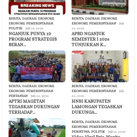
BERITA
,
DAERAH
,
EKONOMI
,
BERITA
,
DAERAH
,
EKONOMI
,
EKONOMI
,
PEMERINTAHAN
,
EKONOMI
,
PEMERINTAHAN
Juli
POLITIK
Juli 31, 2026
22, 2026
NGANJUK PUNYA 10
APBD NGANJUK
PROGRAM STRATEGIS
SEMESTER I 2026
BERAN…
TUNJUKKAN K…
BERITA
,
DAERAH
,
EKONOMI
,
BERITA
,
DAERAH
,
EKONOMI
,
EKONOMI
,
PEMERINTAHAN
,
EKONOMI
,
PEMERINTAHAN
Juli
PERTANIAN
Juli 22, 2026
22, 2026
APTRI MAGETAN
HNSI KABUPATEN
TEGASKAN DUKUNGAN
LAMONGAN TEGASKAN
TERHADAP…
DUKUNGA…
BERITA
,
DAERAH
,
EKONOMI
,
EKONOMI
,
PEMERINTAHAN
,
PERISTIWA
,
POLITIK
Juli 11, 2026