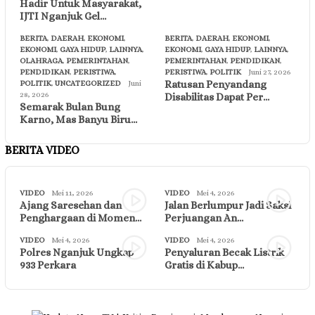
Hadir Untuk Masyarakat,
IJTI Nganjuk Gel…
BERITA
,
DAERAH
,
EKONOMI
,
BERITA
,
DAERAH
,
EKONOMI
,
EKONOMI
,
GAYA HIDUP
,
LAINNYA
,
EKONOMI
,
GAYA HIDUP
,
LAINNYA
,
OLAHRAGA
,
PEMERINTAHAN
,
PEMERINTAHAN
,
PENDIDIKAN
,
PENDIDIKAN
,
PERISTIWA
,
PERISTIWA
,
POLITIK
Juni 27, 2026
Ratusan Penyandang
POLITIK
,
UNCATEGORIZED
Juni
28, 2026
Disabilitas Dapat Per…
Semarak Bulan Bung
Karno, Mas Banyu Biru…
BERITA VIDEO
VIDEO
Mei 11, 2026
VIDEO
Mei 4, 2026
Ajang Saresehan dan
Jalan Berlumpur Jadi Saksi
Penghargaan di Momen…
Perjuangan An…
VIDEO
Mei 4, 2026
VIDEO
Mei 4, 2026
Polres Nganjuk Ungkap
Penyaluran Becak Listrik
933 Perkara
Gratis di Kabup…