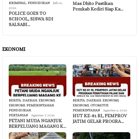
Mas Dhito Pastikan
KRIMINAL
,
PENDIDIKAN
Juli 15,
2026
Pemkab Kediri Siap Ka…
POLICE GOES TO
SCHOOL, SISWA SDI
SALSABI…
EKONOMI
BERITA
,
DAERAH
,
EKONOMI
,
BERITA
,
DAERAH
,
EKONOMI
,
EKONOMI
,
PEMERINTAHAN
,
EKONOMI
,
OTOMOTIF
,
PENDIDIKAN
,
PEMERINTAHAN
Agustus 6, 2026
HUT KE-81 RI, PEMPROV
PERTANIAN
Agustus 7, 2026
PETANI MUDA NGANJUK
JATIM GELAR PROGRA…
BERPELUANG MAGANG K…