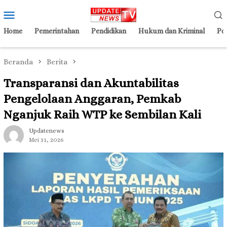
Loncat
Menu
ke
Mobile
konten
Home
Pemerintahan
Pendidikan
Hukum dan Kriminal
Pol
Beranda
Berita
Transparansi dan Akuntabilitas
Pengelolaan Anggaran, Pemkab
Nganjuk Raih WTP ke Sembilan Kali
Updatenews
Mei 31, 2026