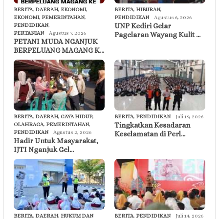
BERITA
,
DAERAH
,
EKONOMI
,
BERITA
,
HIBURAN
,
EKONOMI
,
PEMERINTAHAN
,
PENDIDIKAN
Agustus 6, 2026
UNP Kediri Gelar
PENDIDIKAN
,
PERTANIAN
Agustus 7, 2026
Pagelaran Wayang Kulit …
PETANI MUDA NGANJUK
BERPELUANG MAGANG K…
BERITA
,
DAERAH
,
GAYA HIDUP
,
BERITA
,
PENDIDIKAN
Juli 19, 2026
Tingkatkan Kesadaran
OLAHRAGA
,
PEMERINTAHAN
,
PENDIDIKAN
Agustus 2, 2026
Keselamatan di Perl…
Hadir Untuk Masyarakat,
IJTI Nganjuk Gel…
BERITA
,
DAERAH
,
HUKUM DAN
BERITA
,
PENDIDIKAN
Juli 14, 2026