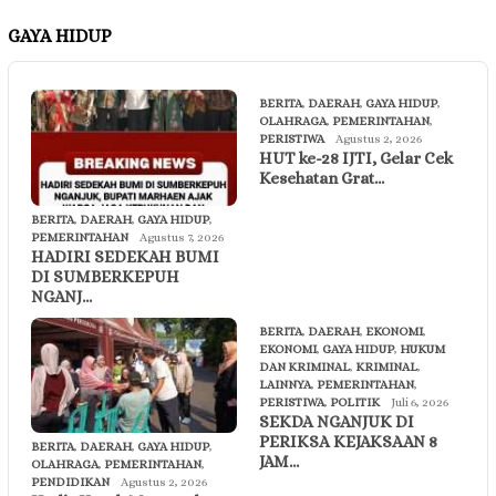
GAYA HIDUP
BERITA
,
DAERAH
,
GAYA HIDUP
,
OLAHRAGA
,
PEMERINTAHAN
,
PERISTIWA
Agustus 2, 2026
HUT ke-28 IJTI, Gelar Cek
Kesehatan Grat…
BERITA
,
DAERAH
,
GAYA HIDUP
,
PEMERINTAHAN
Agustus 7, 2026
HADIRI SEDEKAH BUMI
DI SUMBERKEPUH
NGANJ…
BERITA
,
DAERAH
,
EKONOMI
,
EKONOMI
,
GAYA HIDUP
,
HUKUM
DAN KRIMINAL
,
KRIMINAL
,
LAINNYA
,
PEMERINTAHAN
,
PERISTIWA
,
POLITIK
Juli 6, 2026
SEKDA NGANJUK DI
PERIKSA KEJAKSAAN 8
BERITA
,
DAERAH
,
GAYA HIDUP
,
JAM…
OLAHRAGA
,
PEMERINTAHAN
,
PENDIDIKAN
Agustus 2, 2026