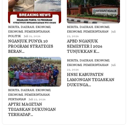
BERITA
,
DAERAH
,
EKONOMI
,
BERITA
,
DAERAH
,
EKONOMI
,
EKONOMI
,
PEMERINTAHAN
,
EKONOMI
,
PEMERINTAHAN
Juli
POLITIK
Juli 31, 2026
22, 2026
NGANJUK PUNYA 10
APBD NGANJUK
PROGRAM STRATEGIS
SEMESTER I 2026
BERAN…
TUNJUKKAN K…
BERITA
,
DAERAH
,
EKONOMI
,
EKONOMI
,
PEMERINTAHAN
Juli
22, 2026
HNSI KABUPATEN
LAMONGAN TEGASKAN
DUKUNGA…
BERITA
,
DAERAH
,
EKONOMI
,
EKONOMI
,
PEMERINTAHAN
,
PERTANIAN
Juli 22, 2026
APTRI MAGETAN
TEGASKAN DUKUNGAN
TERHADAP…