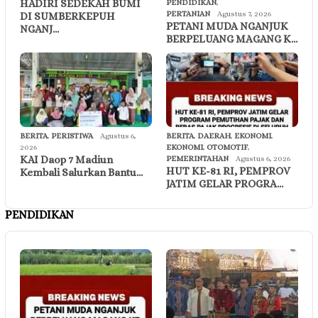
HADIRI SEDEKAH BUMI
PENDIDIKAN
,
PERTANIAN
Agustus 7, 2026
DI SUMBERKEPUH
PETANI MUDA NGANJUK
NGANJ…
BERPELUANG MAGANG K…
BERITA
,
PERISTIWA
Agustus 6,
BERITA
,
DAERAH
,
EKONOMI
,
2026
EKONOMI
,
OTOMOTIF
,
KAI Daop 7 Madiun
PEMERINTAHAN
Agustus 6, 2026
HUT KE-81 RI, PEMPROV
Kembali Salurkan Bantu…
JATIM GELAR PROGRA…
PENDIDIKAN