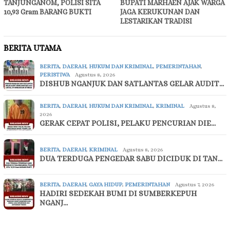
TANJUNGANOM, POLISI SITA
BUPATI MARHAEN AJAK WARGA
10,93 Gram BARANG BUKTI
JAGA KERUKUNAN DAN
LESTARIKAN TRADISI
BERITA UTAMA
BERITA
,
DAERAH
,
HUKUM DAN KRIMINAL
,
PEMERINTAHAN
,
PERISTIWA
Agustus 8, 2026
DISHUB NGANJUK DAN SATLANTAS GELAR AUDIT…
BERITA
,
DAERAH
,
HUKUM DAN KRIMINAL
,
KRIMINAL
Agustus 8,
2026
GERAK CEPAT POLISI, PELAKU PENCURIAN DIE…
BERITA
,
DAERAH
,
KRIMINAL
Agustus 8, 2026
DUA TERDUGA PENGEDAR SABU DICIDUK DI TAN…
BERITA
,
DAERAH
,
GAYA HIDUP
,
PEMERINTAHAN
Agustus 7, 2026
HADIRI SEDEKAH BUMI DI SUMBERKEPUH
NGANJ…