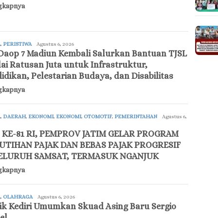
gkapnya
A
,
PERISTIWA
updatenews
Agustus 6, 2026
Daop 7 Madiun Kembali Salurkan Bantuan TJSL
lai Ratusan Juta untuk Infrastruktur,
idikan, Pelestarian Budaya, dan Disabilitas
gkapnya
A
,
DAERAH
,
EKONOMI
,
EKONOMI
,
OTOMOTIF
,
PEMERINTAHAN
updatenews
Agustus 6,
 KE-81 RI, PEMPROV JATIM GELAR PROGRAM
UTIHAN PAJAK DAN BEBAS PAJAK PROGRESIF
SELURUH SAMSAT, TERMASUK NGANJUK
gkapnya
A
,
OLAHRAGA
updatenews
Agustus 6, 2026
ik Kediri Umumkan Skuad Asing Baru Sergio
el