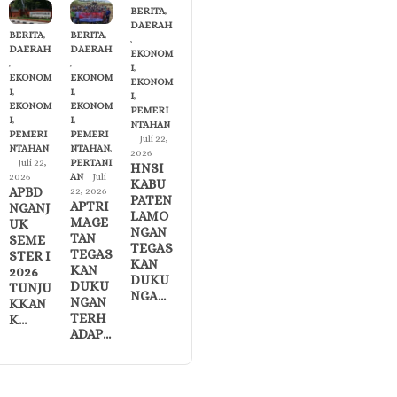
BERITA
,
DAERAH
BERITA
,
BERITA
,
,
DAERAH
DAERAH
EKONOM
,
,
I
,
EKONOM
EKONOM
EKONOM
I
,
I
,
I
,
EKONOM
EKONOM
PEMERI
I
,
I
,
NTAHAN
PEMERI
PEMERI
Juli 22,
NTAHAN
NTAHAN
,
2026
Juli 22,
PERTANI
HNSI
2026
AN
Juli
KABU
APBD
22, 2026
PATEN
APTRI
NGANJ
LAMO
MAGE
UK
NGAN
TAN
SEME
TEGAS
TEGAS
STER I
KAN
KAN
2026
DUKU
DUKU
TUNJU
NGA…
NGAN
KKAN
TERH
K…
ADAP…