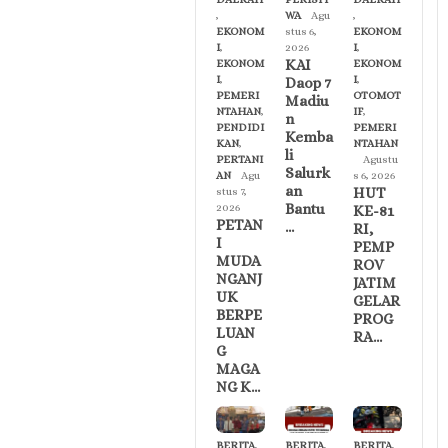
,
WA
Agu
,
EKONOM
stus 6,
EKONOM
I
,
2026
I
,
KAI
EKONOM
EKONOM
I
,
I
,
Daop 7
PEMERI
OTOMOT
Madiu
NTAHAN
,
IF
,
n
PENDIDI
PEMERI
Kemba
KAN
,
NTAHAN
li
PERTANI
Agustu
Salurk
AN
Agu
s 6, 2026
an
HUT
stus 7,
Bantu
2026
KE-81
PETAN
…
RI,
I
PEMP
MUDA
ROV
NGANJ
JATIM
UK
GELAR
BERPE
PROG
LUAN
RA…
G
MAGA
NG K…
BERITA
,
BERITA
,
BERITA
,