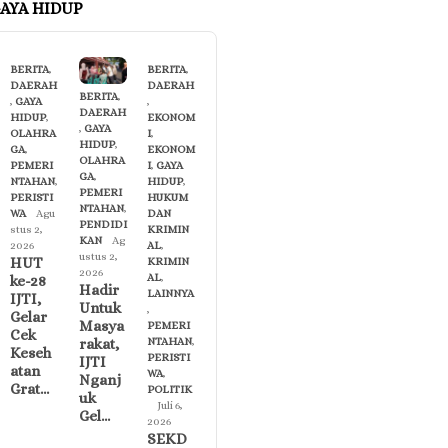
AYA HIDUP
BERITA
,
BERITA
,
DAERAH
DAERAH
BERITA
,
,
GAYA
,
DAERAH
HIDUP
,
EKONOM
,
GAYA
OLAHRA
I
,
HIDUP
,
GA
,
EKONOM
OLAHRA
PEMERI
I
,
GAYA
GA
,
NTAHAN
,
HIDUP
,
PEMERI
PERISTI
HUKUM
NTAHAN
,
WA
Agu
DAN
PENDIDI
stus 2,
KRIMIN
KAN
Ag
2026
AL
,
ustus 2,
HUT
KRIMIN
2026
AL
,
ke-28
Hadir
LAINNYA
IJTI,
Untuk
,
Gelar
Masya
PEMERI
Cek
NTAHAN
,
rakat,
Keseh
PERISTI
IJTI
atan
WA
,
Nganj
Grat…
POLITIK
uk
Juli 6,
Gel…
2026
SEKD