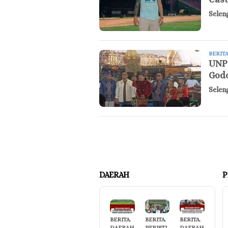
Selen
BERIT
UNP 
Godo
Selen
DAERAH
P
BERITA
,
BERITA
,
BERITA
,
DAERAH
PERISTI
DAERAH