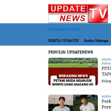
Loncat
ke
konten
TAMBAHKAN MENU
BERITA OTOMOTIF
Berita Olahraga
PENULIS:
UPDATENEWS
BERIT
PERTA
PET
TAI
Selen
BERIT
Perk
Pers