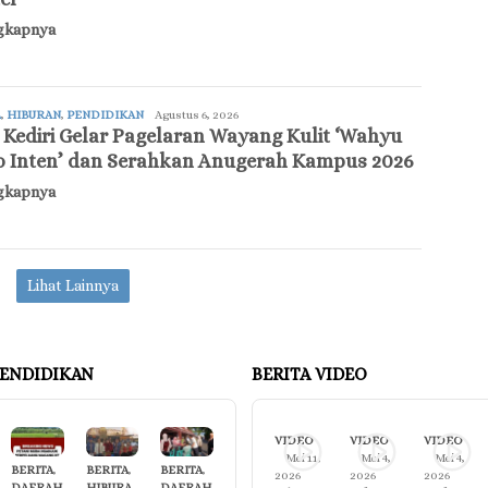
gkapnya
A
,
HIBURAN
,
PENDIDIKAN
updatenews
Agustus 6, 2026
Kediri Gelar Pagelaran Wayang Kulit ‘Wahyu
 Inten’ dan Serahkan Anugerah Kampus 2026
gkapnya
Lihat Lainnya
ENDIDIKAN
BERITA VIDEO
VIDEO
VIDEO
VIDEO
Mei 11,
Mei 4,
Mei 4,
BERITA
,
BERITA
,
BERITA
,
2026
2026
2026
DAERAH
HIBURA
DAERAH