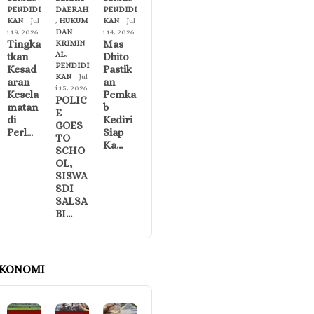
PENDIDI
DAERAH
PENDIDI
KAN
Jul
,
HUKUM
KAN
Jul
i 19, 2026
DAN
i 14, 2026
Tingka
Mas
KRIMIN
AL
,
tkan
Dhito
PENDIDI
Kesad
Pastik
KAN
Jul
aran
an
i 15, 2026
Kesela
Pemka
POLIC
matan
b
E
di
Kediri
GOES
Perl…
Siap
TO
Ka…
SCHO
OL,
SISWA
SDI
SALSA
BI…
KONOMI