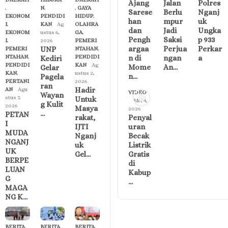
Ajang
Jalan
Polres
,
N
,
,
GAYA
Sarese
Berlu
Nganj
EKONOM
PENDIDI
HIDUP
,
han
mpur
uk
I
,
KAN
Ag
OLAHRA
dan
Jadi
Ungka
EKONOM
ustus 6,
GA
,
Pengh
Saksi
p 933
I
,
2026
PEMERI
argaa
Perjua
Perkar
UNP
PEMERI
NTAHAN
,
n di
ngan
a
NTAHAN
,
PENDIDI
Kediri
PENDIDI
KAN
Ag
Mome
An…
Gelar
KAN
,
ustus 2,
n…
Pagela
PERTANI
2026
ran
Hadir
AN
Agu
VIDEO
Wayan
stus 7,
Untuk
Mei 4,
g Kulit
2026
Masya
2026
…
PETAN
Penyal
rakat,
I
uran
IJTI
MUDA
Becak
Nganj
NGANJ
Listrik
uk
UK
Gratis
Gel…
BERPE
di
LUAN
Kabup
G
…
MAGA
NG K…
BERITA
,
BERITA
,
BERITA
,