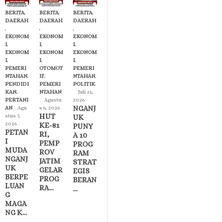
BERITA
,
BERITA
,
BERITA
,
DAERAH
DAERAH
DAERAH
,
,
,
EKONOM
EKONOM
EKONOM
I
,
I
,
I
,
EKONOM
EKONOM
EKONOM
I
,
I
,
I
,
PEMERI
OTOMOT
PEMERI
NTAHAN
,
IF
,
NTAHAN
,
PENDIDI
PEMERI
POLITIK
KAN
,
NTAHAN
Juli 31,
PERTANI
Agustu
2026
NGANJ
AN
Agu
s 6, 2026
HUT
stus 7,
UK
2026
KE-81
PUNY
PETAN
RI,
A 10
I
PEMP
PROG
MUDA
ROV
RAM
NGANJ
JATIM
STRAT
UK
GELAR
EGIS
BERPE
PROG
BERAN
LUAN
RA…
…
G
MAGA
NG K…