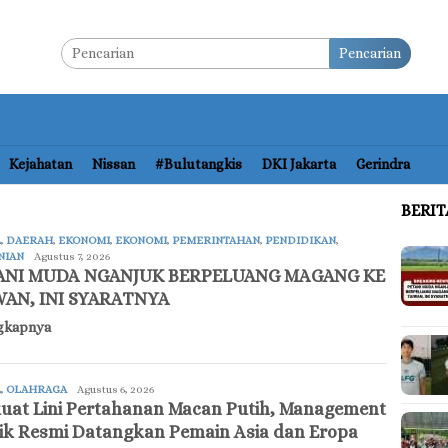
Pencarian
Kejahatan
Nissan
#bulutangkis
DKI Jakarta
Gerindra
BERI
A
,
DAERAH
,
EKONOMI
,
EKONOMI
,
PEMERINTAHAN
,
PENDIDIKAN
,
NIAN
updatenews
Agustus 7, 2026
ANI MUDA NGANJUK BERPELUANG MAGANG KE
WAN, INI SYARATNYA
gkapnya
A
,
OLAHRAGA
updatenews
Agustus 6, 2026
uat Lini Pertahanan Macan Putih, Management
ik Resmi Datangkan Pemain Asia dan Eropa