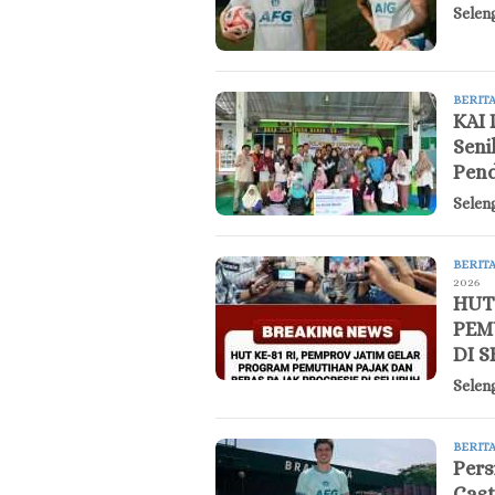
Selen
BERIT
KAI 
Seni
Pend
Selen
BERIT
2026
HUT
PEM
DI 
Selen
BERIT
Pers
Cast