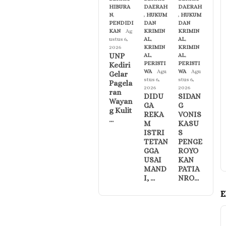
HIBURA
DAERAH
DAERAH
N
,
,
HUKUM
,
HUKUM
PENDIDI
DAN
DAN
KAN
Ag
KRIMIN
KRIMIN
ustus 6,
AL
,
AL
,
2026
KRIMIN
KRIMIN
UNP
AL
,
AL
,
PERISTI
PERISTI
Kediri
WA
Agu
WA
Agu
Gelar
stus 6,
stus 6,
Pagela
2026
2026
ran
DIDU
SIDAN
Wayan
GA
G
g Kulit
REKA
VONIS
…
M
KASU
ISTRI
S
TETAN
PENGE
GGA
ROYO
USAI
KAN
MAND
PATIA
I, …
NRO…
E