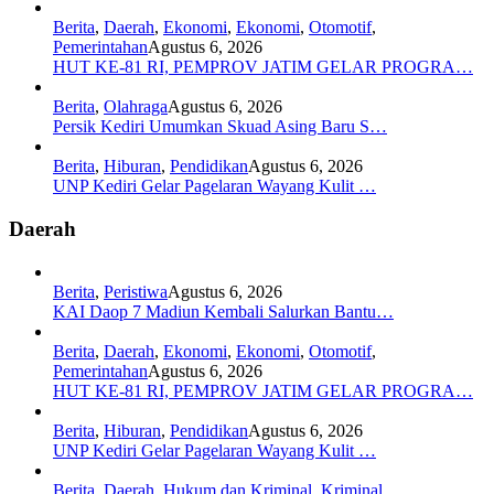
Berita
,
Daerah
,
Ekonomi
,
Ekonomi
,
Otomotif
,
Pemerintahan
Agustus 6, 2026
HUT KE-81 RI, PEMPROV JATIM GELAR PROGRA…
Berita
,
Olahraga
Agustus 6, 2026
Persik Kediri Umumkan Skuad Asing Baru S…
Berita
,
Hiburan
,
Pendidikan
Agustus 6, 2026
UNP Kediri Gelar Pagelaran Wayang Kulit …
Daerah
Berita
,
Peristiwa
Agustus 6, 2026
KAI Daop 7 Madiun Kembali Salurkan Bantu…
Berita
,
Daerah
,
Ekonomi
,
Ekonomi
,
Otomotif
,
Pemerintahan
Agustus 6, 2026
HUT KE-81 RI, PEMPROV JATIM GELAR PROGRA…
Berita
,
Hiburan
,
Pendidikan
Agustus 6, 2026
UNP Kediri Gelar Pagelaran Wayang Kulit …
Berita
,
Daerah
,
Hukum dan Kriminal
,
Kriminal
,