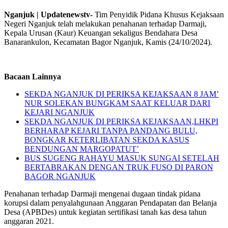
Nganjuk | Updatenewstv-
Tim Penyidik Pidana Khusus Kejaksaan
Negeri Nganjuk telah melakukan penahanan terhadap Darmaji,
Kepala Urusan (Kaur) Keuangan sekaligus Bendahara Desa
Banarankulon, Kecamatan Bagor Nganjuk, Kamis (24/10/2024).
Bacaan Lainnya
SEKDA NGANJUK DI PERIKSA KEJAKSAAN 8 JAM’
NUR SOLEKAN BUNGKAM SAAT KELUAR DARI
KEJARI NGANJUK
SEKDA NGANJUK DI PERIKSA KEJAKSAAN,LHKPI
BERHARAP KEJARI TANPA PANDANG BULU,
BONGKAR KETERLIBATAN SEKDA KASUS
BENDUNGAN MARGOPATUT’
BUS SUGENG RAHAYU MASUK SUNGAI SETELAH
BERTABRAKAN DENGAN TRUK FUSO DI PARON
BAGOR NGANJUK
Penahanan terhadap Darmaji mengenai dugaan tindak pidana
korupsi dalam penyalahgunaan Anggaran Pendapatan dan Belanja
Desa (APBDes) untuk kegiatan sertifikasi tanah kas desa tahun
anggaran 2021.