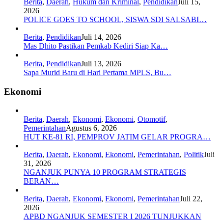
Berita
,
Daerah
,
Hukum dan Kriminal
,
Pendidikan
Juli 15,
2026
POLICE GOES TO SCHOOL, SISWA SDI SALSABI…
Berita
,
Pendidikan
Juli 14, 2026
Mas Dhito Pastikan Pemkab Kediri Siap Ka…
Berita
,
Pendidikan
Juli 13, 2026
Sapa Murid Baru di Hari Pertama MPLS, Bu…
Ekonomi
Berita
,
Daerah
,
Ekonomi
,
Ekonomi
,
Otomotif
,
Pemerintahan
Agustus 6, 2026
HUT KE-81 RI, PEMPROV JATIM GELAR PROGRA…
Berita
,
Daerah
,
Ekonomi
,
Ekonomi
,
Pemerintahan
,
Politik
Juli
31, 2026
NGANJUK PUNYA 10 PROGRAM STRATEGIS
BERAN…
Berita
,
Daerah
,
Ekonomi
,
Ekonomi
,
Pemerintahan
Juli 22,
2026
APBD NGANJUK SEMESTER I 2026 TUNJUKKAN