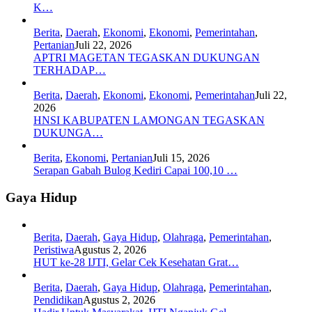
K…
Berita
,
Daerah
,
Ekonomi
,
Ekonomi
,
Pemerintahan
,
Pertanian
Juli 22, 2026
APTRI MAGETAN TEGASKAN DUKUNGAN
TERHADAP…
Berita
,
Daerah
,
Ekonomi
,
Ekonomi
,
Pemerintahan
Juli 22,
2026
HNSI KABUPATEN LAMONGAN TEGASKAN
DUKUNGA…
Berita
,
Ekonomi
,
Pertanian
Juli 15, 2026
Serapan Gabah Bulog Kediri Capai 100,10 …
Gaya Hidup
Berita
,
Daerah
,
Gaya Hidup
,
Olahraga
,
Pemerintahan
,
Peristiwa
Agustus 2, 2026
HUT ke-28 IJTI, Gelar Cek Kesehatan Grat…
Berita
,
Daerah
,
Gaya Hidup
,
Olahraga
,
Pemerintahan
,
Pendidikan
Agustus 2, 2026