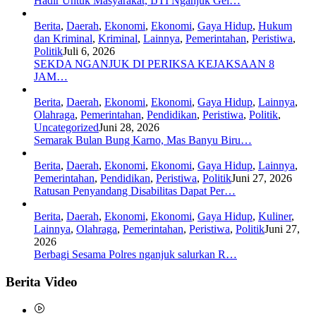
Hadir Untuk Masyarakat, IJTI Nganjuk Gel…
Berita
,
Daerah
,
Ekonomi
,
Ekonomi
,
Gaya Hidup
,
Hukum
dan Kriminal
,
Kriminal
,
Lainnya
,
Pemerintahan
,
Peristiwa
,
Politik
Juli 6, 2026
SEKDA NGANJUK DI PERIKSA KEJAKSAAN 8
JAM…
Berita
,
Daerah
,
Ekonomi
,
Ekonomi
,
Gaya Hidup
,
Lainnya
,
Olahraga
,
Pemerintahan
,
Pendidikan
,
Peristiwa
,
Politik
,
Uncategorized
Juni 28, 2026
Semarak Bulan Bung Karno, Mas Banyu Biru…
Berita
,
Daerah
,
Ekonomi
,
Ekonomi
,
Gaya Hidup
,
Lainnya
,
Pemerintahan
,
Pendidikan
,
Peristiwa
,
Politik
Juni 27, 2026
Ratusan Penyandang Disabilitas Dapat Per…
Berita
,
Daerah
,
Ekonomi
,
Ekonomi
,
Gaya Hidup
,
Kuliner
,
Lainnya
,
Olahraga
,
Pemerintahan
,
Peristiwa
,
Politik
Juni 27,
2026
Berbagi Sesama Polres nganjuk salurkan R…
Berita Video