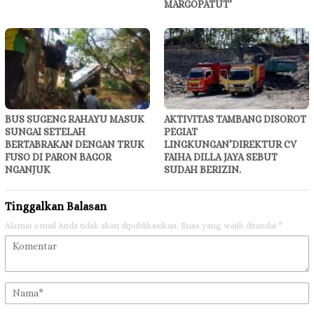
MARGOPATUT’
BUS SUGENG RAHAYU MASUK
AKTIVITAS TAMBANG DISOROT
SUNGAI SETELAH
PEGIAT
BERTABRAKAN DENGAN TRUK
LINGKUNGAN’DIREKTUR CV
FUSO DI PARON BAGOR
FAIHA DILLA JAYA SEBUT
NGANJUK
SUDAH BERIZIN.
Tinggalkan Balasan
Alamat email Anda tidak akan dipublikasikan.
Ruas yang wajib ditandai
*