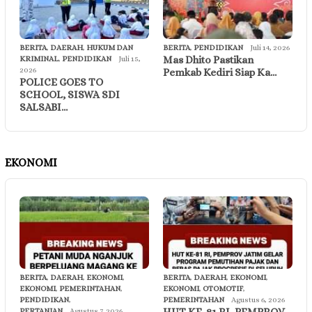
BERITA
,
DAERAH
,
HUKUM DAN
BERITA
,
PENDIDIKAN
Juli 14, 2026
Mas Dhito Pastikan
KRIMINAL
,
PENDIDIKAN
Juli 15,
2026
Pemkab Kediri Siap Ka…
POLICE GOES TO
SCHOOL, SISWA SDI
SALSABI…
EKONOMI
BERITA
,
DAERAH
,
EKONOMI
,
BERITA
,
DAERAH
,
EKONOMI
,
EKONOMI
,
PEMERINTAHAN
,
EKONOMI
,
OTOMOTIF
,
PENDIDIKAN
,
PEMERINTAHAN
Agustus 6, 2026
PERTANIAN
Agustus 7, 2026