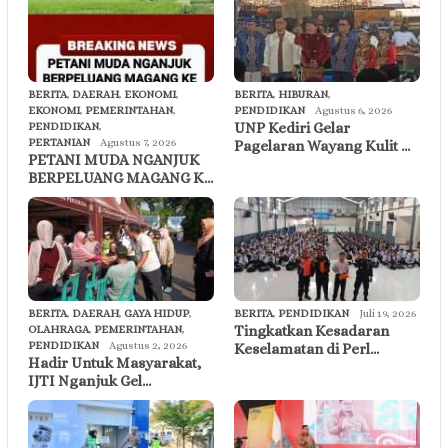
BERITA
,
DAERAH
,
EKONOMI
,
BERITA
,
HIBURAN
,
EKONOMI
,
PEMERINTAHAN
,
PENDIDIKAN
Agustus 6, 2026
UNP Kediri Gelar
PENDIDIKAN
,
PERTANIAN
Agustus 7, 2026
Pagelaran Wayang Kulit …
PETANI MUDA NGANJUK
BERPELUANG MAGANG K…
BERITA
,
DAERAH
,
GAYA HIDUP
,
BERITA
,
PENDIDIKAN
Juli 19, 2026
Tingkatkan Kesadaran
OLAHRAGA
,
PEMERINTAHAN
,
PENDIDIKAN
Agustus 2, 2026
Keselamatan di Perl…
Hadir Untuk Masyarakat,
IJTI Nganjuk Gel…