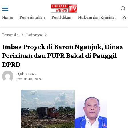
Loncat
Menu
ke
Mobile
konten
Home
Pemerintahan
Pendidikan
Hukum dan Kriminal
Pol
Beranda
Lainnya
Imbas Proyek di Baron Nganjuk, Dinas
Perizinan dan PUPR Bakal di Panggil
DPRD
Updatenews
Januari 30, 2025