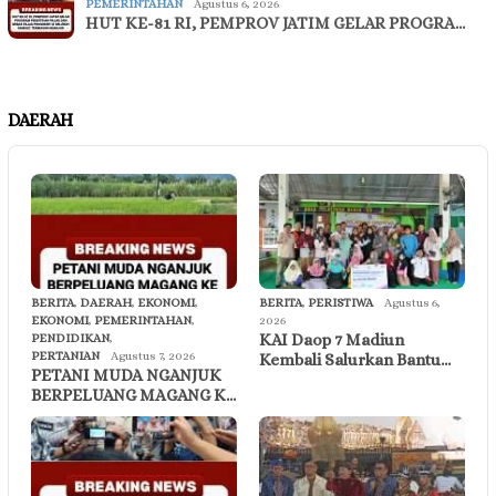
PEMERINTAHAN
Agustus 6, 2026
HUT KE-81 RI, PEMPROV JATIM GELAR PROGRA…
DAERAH
BERITA
,
DAERAH
,
EKONOMI
,
BERITA
,
PERISTIWA
Agustus 6,
EKONOMI
,
PEMERINTAHAN
,
2026
KAI Daop 7 Madiun
PENDIDIKAN
,
PERTANIAN
Agustus 7, 2026
Kembali Salurkan Bantu…
PETANI MUDA NGANJUK
BERPELUANG MAGANG K…