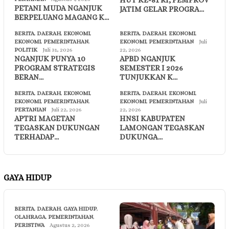
HUT KE-81 RI, PEMPROV
PETANI MUDA NGANJUK
JATIM GELAR PROGRA…
BERPELUANG MAGANG K…
BERITA
,
DAERAH
,
EKONOMI
,
BERITA
,
DAERAH
,
EKONOMI
,
EKONOMI
,
PEMERINTAHAN
,
EKONOMI
,
PEMERINTAHAN
Juli
POLITIK
Juli 31, 2026
22, 2026
NGANJUK PUNYA 10
APBD NGANJUK
PROGRAM STRATEGIS
SEMESTER I 2026
BERAN…
TUNJUKKAN K…
BERITA
,
DAERAH
,
EKONOMI
,
BERITA
,
DAERAH
,
EKONOMI
,
EKONOMI
,
PEMERINTAHAN
,
EKONOMI
,
PEMERINTAHAN
Juli
PERTANIAN
Juli 22, 2026
22, 2026
APTRI MAGETAN
HNSI KABUPATEN
TEGASKAN DUKUNGAN
LAMONGAN TEGASKAN
TERHADAP…
DUKUNGA…
GAYA HIDUP
BERITA
,
DAERAH
,
GAYA HIDUP
,
OLAHRAGA
,
PEMERINTAHAN
,
PERISTIWA
Agustus 2, 2026