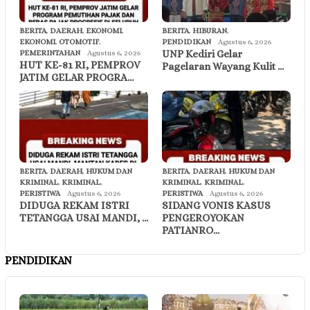
BERITA
,
DAERAH
,
EKONOMI
,
BERITA
,
HIBURAN
,
EKONOMI
,
OTOMOTIF
,
PENDIDIKAN
Agustus 6, 2026
UNP Kediri Gelar
PEMERINTAHAN
Agustus 6, 2026
HUT KE-81 RI, PEMPROV
Pagelaran Wayang Kulit …
JATIM GELAR PROGRA…
BERITA
,
DAERAH
,
HUKUM DAN
BERITA
,
DAERAH
,
HUKUM DAN
KRIMINAL
,
KRIMINAL
,
KRIMINAL
,
KRIMINAL
,
PERISTIWA
Agustus 6, 2026
PERISTIWA
Agustus 6, 2026
DIDUGA REKAM ISTRI
SIDANG VONIS KASUS
TETANGGA USAI MANDI, …
PENGEROYOKAN
PATIANRO…
PENDIDIKAN