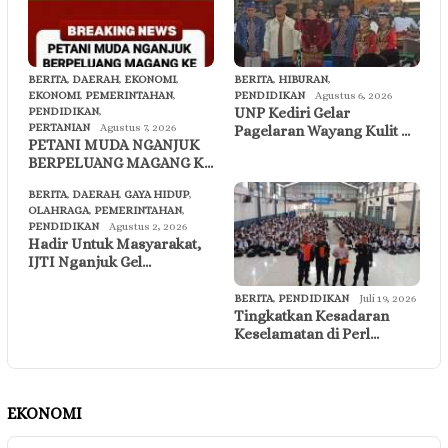
BERITA
,
DAERAH
,
EKONOMI
,
BERITA
,
HIBURAN
,
EKONOMI
,
PEMERINTAHAN
,
PENDIDIKAN
Agustus 6, 2026
UNP Kediri Gelar
PENDIDIKAN
,
PERTANIAN
Agustus 7, 2026
Pagelaran Wayang Kulit …
PETANI MUDA NGANJUK
BERPELUANG MAGANG K…
BERITA
,
DAERAH
,
GAYA HIDUP
,
OLAHRAGA
,
PEMERINTAHAN
,
PENDIDIKAN
Agustus 2, 2026
Hadir Untuk Masyarakat,
IJTI Nganjuk Gel…
BERITA
,
PENDIDIKAN
Juli 19, 2026
Tingkatkan Kesadaran
Keselamatan di Perl…
EKONOMI