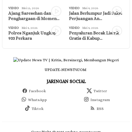
VIDEO
Mei 11, 2026
VIDEO
Mei 4, 2026
Ajang Saresehan dan
Jalan Berlumpur Jadi Saksi
Penghargaan di Momen…
Perjuangan An…
VIDEO
Mei 4, 2026
VIDEO
Mei 4, 2026
Polres Nganjuk Ungkap
Penyaluran Becak Listrik
933 Perkara
Gratis di Kabup…
UPDATE-NEWSTV.COM
JARINGAN SOCIAL
Facebook
Twitter
WhatsApp
Instagram
Tiktok
RSS
Copy Right @ 2026 update-newstv.com