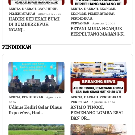
BERITA
,
DAERAH
,
GAYA HIDUP
,
BERITA
,
DAERAH
,
EKONOMI
,
PEMERINTAHAN
Agustus 7, 2026
EKONOMI
,
PEMERINTAHAN
,
HADIRI SEDEKAH BUMI
PENDIDIKAN
,
PERTANIAN
Agustus 7, 2026
DI SUMBERKEPUH
PETANI MUDA NGANJUK
NGANJ…
BERPELUANG MAGANG K…
PENDIDIKAN
BERITA
,
PENDIDIKAN
Agustus 8,
BERITA
,
DAERAH
,
PENDIDIKAN
,
2026
PERISTIWA
Agustus 8, 2026
Udinus Kediri Gelar Dinus
ANIMO TINGGI,
Expo 2026, Had…
PEMENANG LOMBA ESAI
DAN OR…