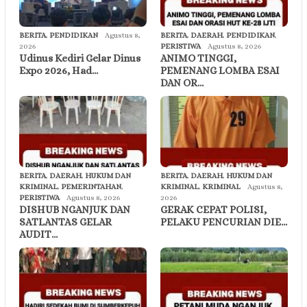
BERITA
,
PENDIDIKAN
Agustus 8,
BERITA
,
DAERAH
,
PENDIDIKAN
,
2026
PERISTIWA
Agustus 8, 2026
Udinus Kediri Gelar Dinus
ANIMO TINGGI,
Expo 2026, Had…
PEMENANG LOMBA ESAI
DAN OR…
BERITA
,
DAERAH
,
HUKUM DAN
BERITA
,
DAERAH
,
HUKUM DAN
KRIMINAL
,
PEMERINTAHAN
,
KRIMINAL
,
KRIMINAL
Agustus 8,
PERISTIWA
Agustus 8, 2026
2026
DISHUB NGANJUK DAN
GERAK CEPAT POLISI,
SATLANTAS GELAR
PELAKU PENCURIAN DIE…
AUDIT…