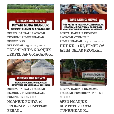
BERITA
,
DAERAH
,
EKONOMI
,
BERITA
,
DAERAH
,
EKONOMI
,
EKONOMI
,
PEMERINTAHAN
,
EKONOMI
,
OTOMOTIF
,
PENDIDIKAN
,
PEMERINTAHAN
Agustus 6, 2026
HUT KE-81 RI, PEMPROV
PERTANIAN
Agustus 7, 2026
PETANI MUDA NGANJUK
JATIM GELAR PROGRA…
BERPELUANG MAGANG K…
BERITA
,
DAERAH
,
EKONOMI
,
BERITA
,
DAERAH
,
EKONOMI
,
EKONOMI
,
PEMERINTAHAN
,
EKONOMI
,
PEMERINTAHAN
Juli
POLITIK
Juli 31, 2026
22, 2026
NGANJUK PUNYA 10
APBD NGANJUK
PROGRAM STRATEGIS
SEMESTER I 2026
BERAN…
TUNJUKKAN K…