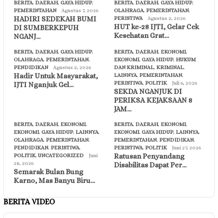
BERITA
,
DAERAH
,
GAYA HIDUP
,
BERITA
,
DAERAH
,
GAYA HIDUP
,
PEMERINTAHAN
Agustus 7, 2026
OLAHRAGA
,
PEMERINTAHAN
,
HADIRI SEDEKAH BUMI
PERISTIWA
Agustus 2, 2026
HUT ke-28 IJTI, Gelar Cek
DI SUMBERKEPUH
Kesehatan Grat…
NGANJ…
BERITA
,
DAERAH
,
GAYA HIDUP
,
BERITA
,
DAERAH
,
EKONOMI
,
OLAHRAGA
,
PEMERINTAHAN
,
EKONOMI
,
GAYA HIDUP
,
HUKUM
PENDIDIKAN
Agustus 2, 2026
DAN KRIMINAL
,
KRIMINAL
,
Hadir Untuk Masyarakat,
LAINNYA
,
PEMERINTAHAN
,
PERISTIWA
,
POLITIK
Juli 6, 2026
IJTI Nganjuk Gel…
SEKDA NGANJUK DI
PERIKSA KEJAKSAAN 8
JAM…
BERITA
,
DAERAH
,
EKONOMI
,
BERITA
,
DAERAH
,
EKONOMI
,
EKONOMI
,
GAYA HIDUP
,
LAINNYA
,
EKONOMI
,
GAYA HIDUP
,
LAINNYA
,
OLAHRAGA
,
PEMERINTAHAN
,
PEMERINTAHAN
,
PENDIDIKAN
,
PENDIDIKAN
,
PERISTIWA
,
PERISTIWA
,
POLITIK
Juni 27, 2026
Ratusan Penyandang
POLITIK
,
UNCATEGORIZED
Juni
28, 2026
Disabilitas Dapat Per…
Semarak Bulan Bung
Karno, Mas Banyu Biru…
BERITA VIDEO