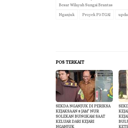
Besar Wilayah Sungai Brantas
Nganjuk
Proyek P3-TGAI
upda
POS TERKAIT
SEKDA NGANJUK DI PERIKSA
SEKD
KEJAKSAAN 8 JAM’ NUR
KEJA
SOLEKAN BUNGKAM SAAT
KEJA
KELUAR DARI KEJARI
BUL
NGANJUK
KET