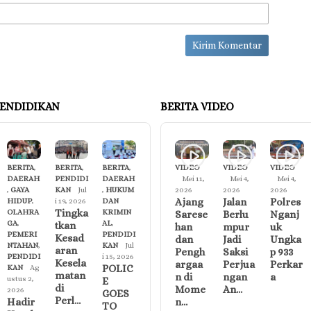
ENDIDIKAN
BERITA VIDEO
BERITA
,
BERITA
,
BERITA
,
VIDEO
VIDEO
VIDEO
DAERAH
PENDIDI
DAERAH
Mei 11,
Mei 4,
Mei 4,
,
GAYA
KAN
Jul
,
HUKUM
2026
2026
2026
Ajang
Jalan
Polres
HIDUP
,
i 19, 2026
DAN
Tingka
OLAHRA
KRIMIN
Sarese
Berlu
Nganj
GA
,
AL
,
tkan
han
mpur
uk
PEMERI
PENDIDI
Kesad
dan
Jadi
Ungka
NTAHAN
,
KAN
Jul
aran
Pengh
Saksi
p 933
PENDIDI
i 15, 2026
Kesela
argaa
Perjua
Perkar
POLIC
KAN
Ag
matan
n di
ngan
a
ustus 2,
E
di
Mome
An…
2026
GOES
Perl…
Hadir
n…
TO