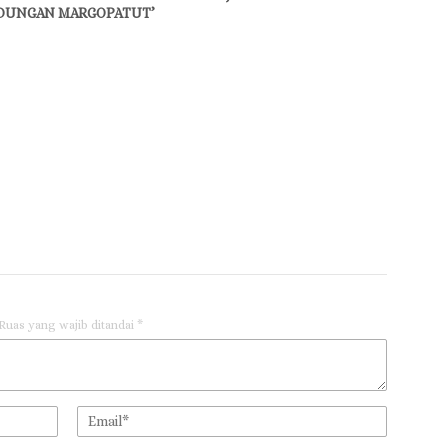
DUNGAN MARGOPATUT’
Ruas yang wajib ditandai
*