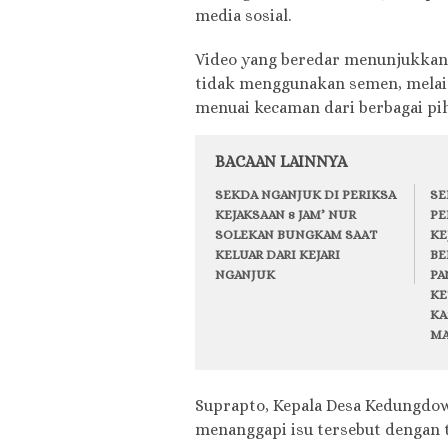
media sosial.
Video yang beredar menunjukkan k
tidak menggunakan semen, melai
menuai kecaman dari berbagai pi
BACAAN LAINNYA
SEKDA NGANJUK DI PERIKSA
SE
KEJAKSAAN 8 JAM’ NUR
PE
SOLEKAN BUNGKAM SAAT
KE
KELUAR DARI KEJARI
BE
NGANJUK
PA
KE
KA
MA
Suprapto, Kepala Desa Kedungdowo
menanggapi isu tersebut dengan t