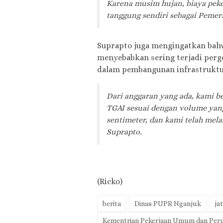
Karena musim hujan, biaya peke
tanggung sendiri sebagai Peme
Suprapto juga mengingatkan bahw
menyebabkan sering terjadi perg
dalam pembangunan infrastruktur
Dari anggaran yang ada, kami b
TGAI sesuai dengan volume yang
sentimeter, dan kami telah mel
Suprapto.
(Ricko)
berita
Dinas PUPR Nganjuk
ja
Kementrian Pekerjaan Umum dan Perum