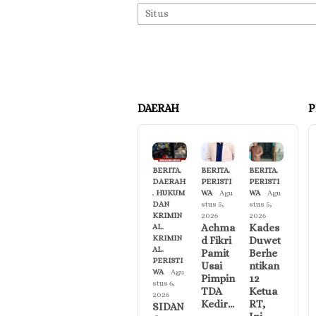
DAERAH
P
BERITA
,
BERITA
,
BERITA
,
DAERAH
PERISTI
PERISTI
,
HUKUM
WA
Agu
WA
Agu
DAN
stus 5,
stus 5,
KRIMIN
2026
2026
Achma
Kades
AL
,
KRIMIN
d Fikri
Duwet
AL
,
Pamit
Berhe
PERISTI
Usai
ntikan
WA
Agu
Pimpin
12
stus 6,
TDA
Ketua
2026
Kedir…
RT,
SIDAN