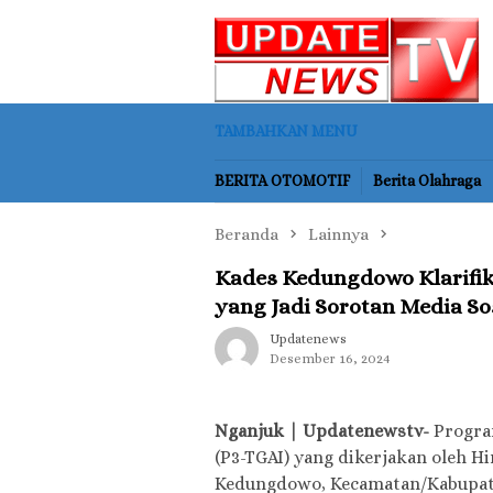
Loncat
ke
konten
TAMBAHKAN MENU
BERITA OTOMOTIF
Berita Olahraga
Beranda
Lainnya
Kades Kedungdowo Klarifik
yang Jadi Sorotan Media So
Updatenews
Desember 16, 2024
Nganjuk | Updatenewstv-
Program
(P3-TGAI) yang dikerjakan oleh H
Kedungdowo, Kecamatan/Kabupate