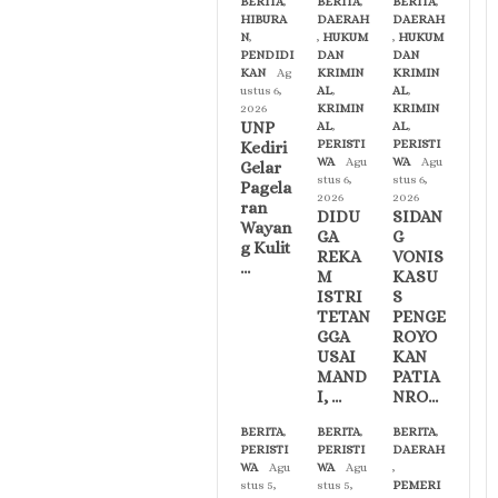
BERITA
,
BERITA
,
BERITA
,
HIBURA
DAERAH
DAERAH
N
,
,
HUKUM
,
HUKUM
PENDIDI
DAN
DAN
KAN
Ag
KRIMIN
KRIMIN
ustus 6,
AL
,
AL
,
2026
KRIMIN
KRIMIN
UNP
AL
,
AL
,
PERISTI
PERISTI
Kediri
WA
Agu
WA
Agu
Gelar
stus 6,
stus 6,
Pagela
2026
2026
ran
DIDU
SIDAN
Wayan
GA
G
g Kulit
REKA
VONIS
…
M
KASU
ISTRI
S
TETAN
PENGE
GGA
ROYO
USAI
KAN
MAND
PATIA
I, …
NRO…
BERITA
,
BERITA
,
BERITA
,
PERISTI
PERISTI
DAERAH
WA
Agu
WA
Agu
,
stus 5,
stus 5,
PEMERI