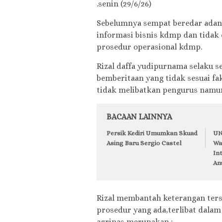
.senin (29/6/26)
Sebelumnya sempat beredar adan
informasi bisnis kdmp dan tida
prosedur operasional kdmp.
Rizal daffa yudipurnama selaku 
bemberitaan yang tidak sesuai fa
tidak melibatkan pengurus namun
BACAAN LAINNYA
Persik Kediri Umumkan Skuad
UN
Asing Baru Sergio Castel
Wa
In
An
Rizal membantah keterangan ters
prosedur yang ada,terlibat dala
agrinas merupakan :