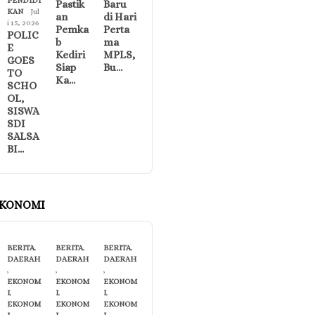
PENDIDI
Pastik
Baru
KAN
Jul
an
di Hari
i 15, 2026
Pemka
Perta
POLIC
b
ma
E
Kediri
MPLS,
GOES
Siap
Bu…
TO
Ka…
SCHO
OL,
SISWA
SDI
SALSA
BI…
KONOMI
BERITA
,
BERITA
,
BERITA
,
DAERAH
DAERAH
DAERAH
,
,
,
EKONOM
EKONOM
EKONOM
I
,
I
,
I
,
EKONOM
EKONOM
EKONOM