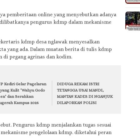
ya pemberitaan online yang menyebutkan adanya
k dilibatkanya pengurus kdmp dalam mekanisme
sekertaris kdmp desa nglawak menyesalkan
kta yang ada. Dalam muatan berita di tulis kdmp
 di pegang agrinas dan kodim.
P Kediri Gelar Pagelaran
DIDUGA REKAM ISTRI
yang Kulit ‘Wahyu Godo
TETANGGA USAI MANDI,
ten’ dan Serahkan
MANTAN KADES DI NGANJUK
ugerah Kampus 2026
DILAPORKAN POLISI
ebut. Pengurus kdmp menjalankan tugas sesuai
m mekanisme pengelolaan kdmp. diketahui peran