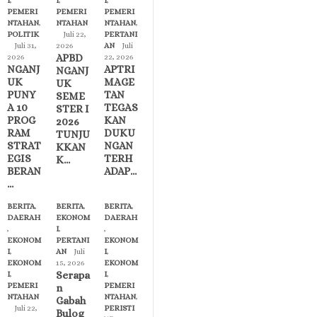
I
,
I
,
I
,
PEMERI
PEMERI
PEMERI
NTAHAN
,
NTAHAN
NTAHAN
,
POLITIK
Juli 22,
PERTANI
Juli 31,
2026
AN
Juli
APBD
2026
22, 2026
NGANJ
APTRI
NGANJ
UK
MAGE
UK
PUNY
TAN
SEME
A 10
TEGAS
STER I
PROG
KAN
2026
RAM
DUKU
TUNJU
STRAT
NGAN
KKAN
EGIS
TERH
K…
BERAN
ADAP…
…
BERITA
,
BERITA
,
BERITA
,
DAERAH
EKONOM
DAERAH
,
I
,
,
EKONOM
PERTANI
EKONOM
I
,
AN
Juli
I
,
EKONOM
15, 2026
EKONOM
Serapa
I
,
I
,
PEMERI
PEMERI
n
NTAHAN
NTAHAN
,
Gabah
Juli 22,
PERISTI
Bulog