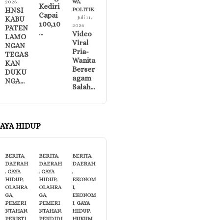
2026
WA
,
Kediri
HNSI
POLITIK
Capai
Juli 11,
KABU
100,10
2026
PATEN
…
Video
LAMO
Viral
NGAN
Pria-
TEGAS
Wanita
KAN
Berser
DUKU
agam
NGA…
Salah…
AYA HIDUP
BERITA
,
BERITA
,
BERITA
,
DAERAH
DAERAH
DAERAH
,
GAYA
,
GAYA
,
HIDUP
,
HIDUP
,
EKONOM
OLAHRA
OLAHRA
I
,
GA
,
GA
,
EKONOM
PEMERI
PEMERI
I
,
GAYA
NTAHAN
,
NTAHAN
,
HIDUP
,
PERISTI
PENDIDI
HUKUM