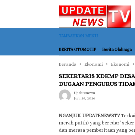
Loncat
ke
konten
TAMBAHKAN MENU
BERITA OTOMOTIF
Berita Olahraga
Beranda
Ekonomi
Ekonomi
SEKERTARIS KDKMP DESA
DUGAAN PENGURUS TIDAK
Updatenews
Juni 29, 2026
NGANJUK-UPDATENEWSTV
-Terka
merah putih) yang beredar’ sek
dan merasa pemberitaan yang ber