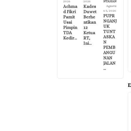
2026
2026
NTAHAN
Achma
Kades
Agustu
s 5, 2026
d Fikri
Duwet
PUPR
Pamit
Berhe
NGANJ
Usai
ntikan
UK
Pimpin
12
TUNT
TDA
Ketua
ASKA
Kedir…
RT,
N
Ini…
PEMB
ANGU
NAN
JALAN
…
E