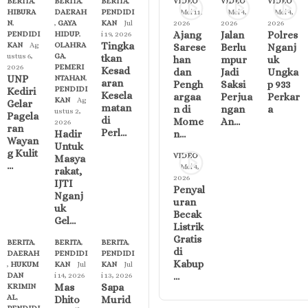
BERITA
,
BERITA
,
BERITA
,
VIDEO
VIDEO
VIDEO
HIBURA
DAERAH
PENDIDI
Mei 11,
Mei 4,
Mei 4,
N
,
,
GAYA
KAN
Jul
2026
2026
2026
Ajang
Jalan
Polres
PENDIDI
HIDUP
,
i 19, 2026
Tingka
KAN
Ag
OLAHRA
Sarese
Berlu
Nganj
ustus 6,
GA
,
tkan
han
mpur
uk
2026
PEMERI
Kesad
dan
Jadi
Ungka
UNP
NTAHAN
,
aran
Pengh
Saksi
p 933
PENDIDI
Kediri
Kesela
argaa
Perjua
Perkar
KAN
Ag
Gelar
matan
n di
ngan
a
ustus 2,
Pagela
di
Mome
An…
2026
ran
Perl…
Hadir
n…
Wayan
Untuk
g Kulit
VIDEO
Masya
…
Mei 4,
rakat,
2026
IJTI
Penyal
Nganj
uran
uk
Becak
Gel…
Listrik
Gratis
BERITA
,
BERITA
,
BERITA
,
di
DAERAH
PENDIDI
PENDIDI
Kabup
,
HUKUM
KAN
Jul
KAN
Jul
…
DAN
i 14, 2026
i 13, 2026
Mas
Sapa
KRIMIN
AL
,
Dhito
Murid