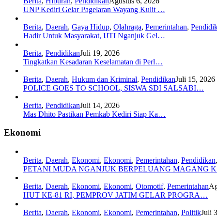
Berita
,
Hiburan
,
Pendidikan
Agustus 6, 2026
UNP Kediri Gelar Pagelaran Wayang Kulit …
Berita
,
Daerah
,
Gaya Hidup
,
Olahraga
,
Pemerintahan
,
Pendidi
Hadir Untuk Masyarakat, IJTI Nganjuk Gel…
Berita
,
Pendidikan
Juli 19, 2026
Tingkatkan Kesadaran Keselamatan di Perl…
Berita
,
Daerah
,
Hukum dan Kriminal
,
Pendidikan
Juli 15, 2026
POLICE GOES TO SCHOOL, SISWA SDI SALSABI…
Berita
,
Pendidikan
Juli 14, 2026
Mas Dhito Pastikan Pemkab Kediri Siap Ka…
Ekonomi
Berita
,
Daerah
,
Ekonomi
,
Ekonomi
,
Pemerintahan
,
Pendidikan
PETANI MUDA NGANJUK BERPELUANG MAGANG 
Berita
,
Daerah
,
Ekonomi
,
Ekonomi
,
Otomotif
,
Pemerintahan
Ag
HUT KE-81 RI, PEMPROV JATIM GELAR PROGRA…
Berita
,
Daerah
,
Ekonomi
,
Ekonomi
,
Pemerintahan
,
Politik
Juli 