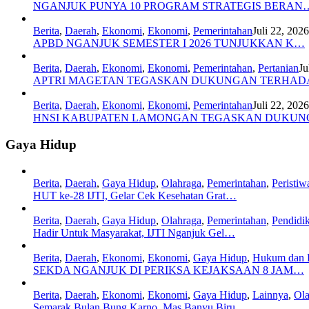
NGANJUK PUNYA 10 PROGRAM STRATEGIS BERAN
Berita
,
Daerah
,
Ekonomi
,
Ekonomi
,
Pemerintahan
Juli 22, 2026
APBD NGANJUK SEMESTER I 2026 TUNJUKKAN K…
Berita
,
Daerah
,
Ekonomi
,
Ekonomi
,
Pemerintahan
,
Pertanian
Ju
APTRI MAGETAN TEGASKAN DUKUNGAN TERHA
Berita
,
Daerah
,
Ekonomi
,
Ekonomi
,
Pemerintahan
Juli 22, 2026
HNSI KABUPATEN LAMONGAN TEGASKAN DUKU
Gaya Hidup
Berita
,
Daerah
,
Gaya Hidup
,
Olahraga
,
Pemerintahan
,
Peristiw
HUT ke-28 IJTI, Gelar Cek Kesehatan Grat…
Berita
,
Daerah
,
Gaya Hidup
,
Olahraga
,
Pemerintahan
,
Pendidi
Hadir Untuk Masyarakat, IJTI Nganjuk Gel…
Berita
,
Daerah
,
Ekonomi
,
Ekonomi
,
Gaya Hidup
,
Hukum dan 
SEKDA NGANJUK DI PERIKSA KEJAKSAAN 8 JAM…
Berita
,
Daerah
,
Ekonomi
,
Ekonomi
,
Gaya Hidup
,
Lainnya
,
Ola
Semarak Bulan Bung Karno, Mas Banyu Biru…