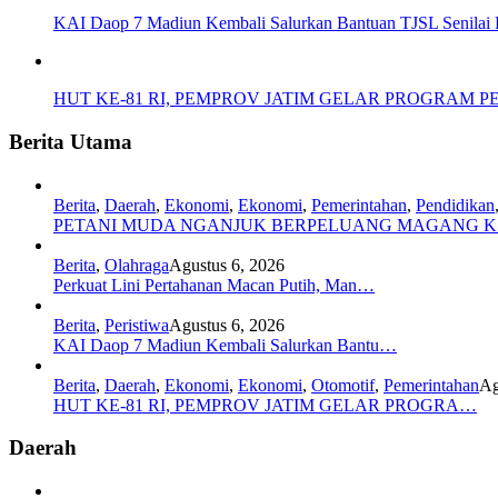
KAI Daop 7 Madiun Kembali Salurkan Bantuan TJSL Senilai Ratu
HUT KE-81 RI, PEMPROV JATIM GELAR PROGRAM 
Berita Utama
Berita
,
Daerah
,
Ekonomi
,
Ekonomi
,
Pemerintahan
,
Pendidikan
PETANI MUDA NGANJUK BERPELUANG MAGANG 
Berita
,
Olahraga
Agustus 6, 2026
Perkuat Lini Pertahanan Macan Putih, Man…
Berita
,
Peristiwa
Agustus 6, 2026
KAI Daop 7 Madiun Kembali Salurkan Bantu…
Berita
,
Daerah
,
Ekonomi
,
Ekonomi
,
Otomotif
,
Pemerintahan
Ag
HUT KE-81 RI, PEMPROV JATIM GELAR PROGRA…
Daerah