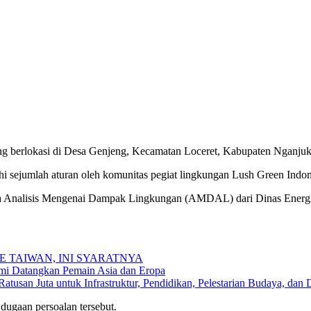
ng berlokasi di Desa Genjeng, Kecamatan Loceret, Kabupaten Nganjuk,
i sejumlah aturan oleh komunitas pegiat lingkungan Lush Green Indon
rupa Analisis Mengenai Dampak Lingkungan (AMDAL) dari Dinas Ener
 TAIWAN, INI SYARATNYA
smi Datangkan Pemain Asia dan Eropa
san Juta untuk Infrastruktur, Pendidikan, Pelestarian Budaya, dan Di
dugaan persoalan tersebut.