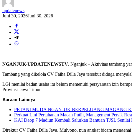
updatenews
Juni 30, 2026
Juni 30, 2026
NGANJUK-UPDATENEWSTV
, Nganjuk – Aktivitas tambang ya
Tambang yang dikelola CV Faiha Dilla Jaya tersebut diduga menyalah
LGI menilai badan usaha itu belum memenuhi persyaratan izin be
Provinsi Jawa Timur.
Bacaan Lainnya
PETANI MUDA NGANJUK BERPELUANG MAGANG KE
Perkuat Lini Pertahanan Macan Putih, Management Persik Re
KAI Daop 7 Madiun Kembali Salurkan Bantuan TJSL Senilai Ratu
Direktur CV Faiha Dilla Jaya, Mulyono, pun angkat bicara mengenai 