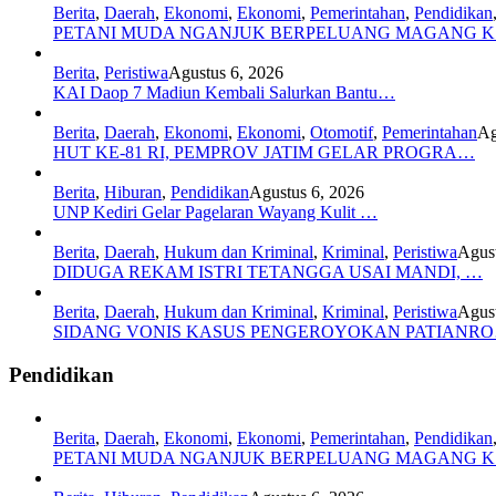
Berita
,
Daerah
,
Ekonomi
,
Ekonomi
,
Pemerintahan
,
Pendidikan
PETANI MUDA NGANJUK BERPELUANG MAGANG 
Berita
,
Peristiwa
Agustus 6, 2026
KAI Daop 7 Madiun Kembali Salurkan Bantu…
Berita
,
Daerah
,
Ekonomi
,
Ekonomi
,
Otomotif
,
Pemerintahan
Ag
HUT KE-81 RI, PEMPROV JATIM GELAR PROGRA…
Berita
,
Hiburan
,
Pendidikan
Agustus 6, 2026
UNP Kediri Gelar Pagelaran Wayang Kulit …
Berita
,
Daerah
,
Hukum dan Kriminal
,
Kriminal
,
Peristiwa
Agust
DIDUGA REKAM ISTRI TETANGGA USAI MANDI, …
Berita
,
Daerah
,
Hukum dan Kriminal
,
Kriminal
,
Peristiwa
Agust
SIDANG VONIS KASUS PENGEROYOKAN PATIANR
Pendidikan
Berita
,
Daerah
,
Ekonomi
,
Ekonomi
,
Pemerintahan
,
Pendidikan
PETANI MUDA NGANJUK BERPELUANG MAGANG 