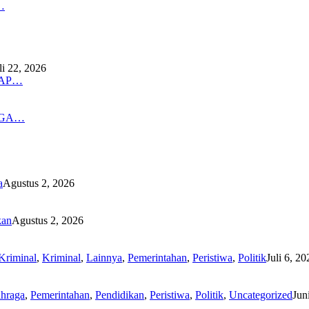
…
li 22, 2026
DAP…
NGA…
a
Agustus 2, 2026
kan
Agustus 2, 2026
Kriminal
,
Kriminal
,
Lainnya
,
Pemerintahan
,
Peristiwa
,
Politik
Juli 6, 20
hraga
,
Pemerintahan
,
Pendidikan
,
Peristiwa
,
Politik
,
Uncategorized
Jun