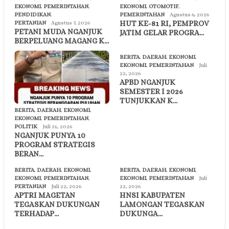
EKONOMI
,
PEMERINTAHAN
,
EKONOMI
,
OTOMOTIF
,
PENDIDIKAN
,
PEMERINTAHAN
Agustus 6, 2026
HUT KE-81 RI, PEMPROV
PERTANIAN
Agustus 7, 2026
PETANI MUDA NGANJUK
JATIM GELAR PROGRA…
BERPELUANG MAGANG K…
BERITA
,
DAERAH
,
EKONOMI
,
EKONOMI
,
PEMERINTAHAN
Juli
22, 2026
APBD NGANJUK
SEMESTER I 2026
TUNJUKKAN K…
BERITA
,
DAERAH
,
EKONOMI
,
EKONOMI
,
PEMERINTAHAN
,
POLITIK
Juli 31, 2026
NGANJUK PUNYA 10
PROGRAM STRATEGIS
BERAN…
BERITA
,
DAERAH
,
EKONOMI
,
BERITA
,
DAERAH
,
EKONOMI
,
EKONOMI
,
PEMERINTAHAN
,
EKONOMI
,
PEMERINTAHAN
Juli
PERTANIAN
Juli 22, 2026
22, 2026
APTRI MAGETAN
HNSI KABUPATEN
TEGASKAN DUKUNGAN
LAMONGAN TEGASKAN
TERHADAP…
DUKUNGA…