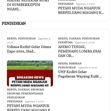
HADIRI SEDEKAH BUMI
PERTANIAN
Agustus 7, 2026
DI SUMBERKEPUH
PETANI MUDA NGANJUK
NGANJ…
BERPELUANG MAGANG K…
PENDIDIKAN
BERITA
,
PENDIDIKAN
Agustus 8,
BERITA
,
DAERAH
,
PENDIDIKAN
,
2026
PERISTIWA
Agustus 8, 2026
Udinus Kediri Gelar Dinus
ANIMO TINGGI,
Expo 2026, Had…
PEMENANG LOMBA ESAI
DAN OR…
BERITA
,
HIBURAN
,
PENDIDIKAN
Agustus 6, 2026
UNP Kediri Gelar
Pagelaran Wayang Kulit …
BERITA
,
DAERAH
,
EKONOMI
,
EKONOMI
,
PEMERINTAHAN
,
PENDIDIKAN
,
PERTANIAN
Agustus 7, 2026
PETANI MUDA NGANJUK
BERPELUANG MAGANG K…