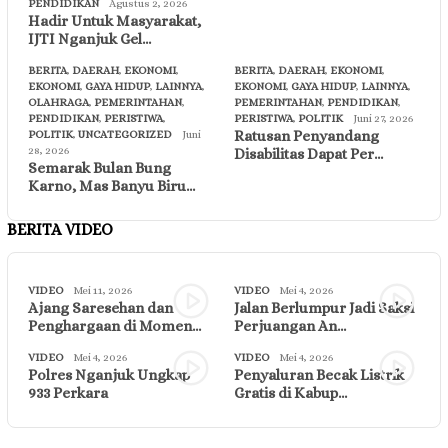
PENDIDIKAN
Agustus 2, 2026
Hadir Untuk Masyarakat,
IJTI Nganjuk Gel…
BERITA
,
DAERAH
,
EKONOMI
,
BERITA
,
DAERAH
,
EKONOMI
,
EKONOMI
,
GAYA HIDUP
,
LAINNYA
,
EKONOMI
,
GAYA HIDUP
,
LAINNYA
,
OLAHRAGA
,
PEMERINTAHAN
,
PEMERINTAHAN
,
PENDIDIKAN
,
PENDIDIKAN
,
PERISTIWA
,
PERISTIWA
,
POLITIK
Juni 27, 2026
Ratusan Penyandang
POLITIK
,
UNCATEGORIZED
Juni
28, 2026
Disabilitas Dapat Per…
Semarak Bulan Bung
Karno, Mas Banyu Biru…
BERITA VIDEO
VIDEO
Mei 11, 2026
VIDEO
Mei 4, 2026
Ajang Saresehan dan
Jalan Berlumpur Jadi Saksi
Penghargaan di Momen…
Perjuangan An…
VIDEO
Mei 4, 2026
VIDEO
Mei 4, 2026
Polres Nganjuk Ungkap
Penyaluran Becak Listrik
933 Perkara
Gratis di Kabup…