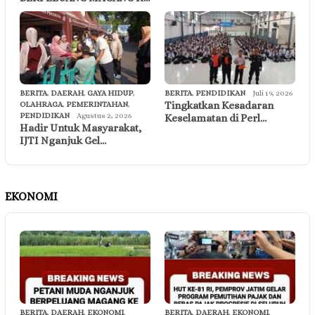
BERITA
,
DAERAH
,
GAYA HIDUP
,
BERITA
,
PENDIDIKAN
Juli 19, 2026
Tingkatkan Kesadaran
OLAHRAGA
,
PEMERINTAHAN
,
PENDIDIKAN
Agustus 2, 2026
Keselamatan di Perl…
Hadir Untuk Masyarakat,
IJTI Nganjuk Gel…
EKONOMI
BERITA
,
DAERAH
,
EKONOMI
,
BERITA
,
DAERAH
,
EKONOMI
,