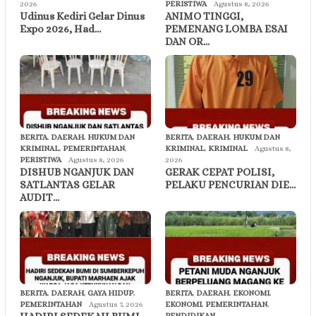
2026
PERISTIWA
Agustus 8, 2026
Udinus Kediri Gelar Dinus
ANIMO TINGGI,
Expo 2026, Had…
PEMENANG LOMBA ESAI
DAN OR…
BERITA
,
DAERAH
,
HUKUM DAN
BERITA
,
DAERAH
,
HUKUM DAN
KRIMINAL
,
PEMERINTAHAN
,
KRIMINAL
,
KRIMINAL
Agustus 8,
PERISTIWA
Agustus 8, 2026
2026
DISHUB NGANJUK DAN
GERAK CEPAT POLISI,
SATLANTAS GELAR
PELAKU PENCURIAN DIE…
AUDIT…
BERITA
,
DAERAH
,
GAYA HIDUP
,
BERITA
,
DAERAH
,
EKONOMI
,
PEMERINTAHAN
Agustus 7, 2026
EKONOMI
,
PEMERINTAHAN
,
PENDIDIKAN
,