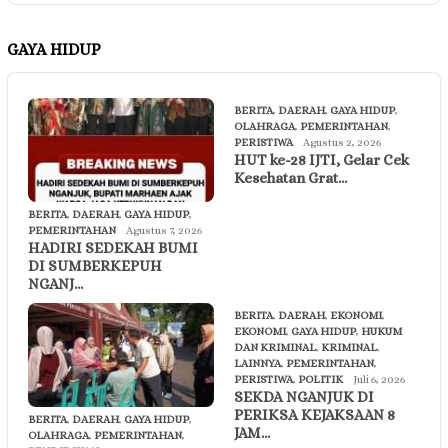
GAYA HIDUP
BERITA
,
DAERAH
,
GAYA HIDUP
,
OLAHRAGA
,
PEMERINTAHAN
,
PERISTIWA
Agustus 2, 2026
HUT ke-28 IJTI, Gelar Cek
Kesehatan Grat…
BERITA
,
DAERAH
,
GAYA HIDUP
,
PEMERINTAHAN
Agustus 7, 2026
HADIRI SEDEKAH BUMI
DI SUMBERKEPUH
NGANJ…
BERITA
,
DAERAH
,
EKONOMI
,
EKONOMI
,
GAYA HIDUP
,
HUKUM
DAN KRIMINAL
,
KRIMINAL
,
LAINNYA
,
PEMERINTAHAN
,
PERISTIWA
,
POLITIK
Juli 6, 2026
SEKDA NGANJUK DI
PERIKSA KEJAKSAAN 8
BERITA
,
DAERAH
,
GAYA HIDUP
,
JAM…
OLAHRAGA
,
PEMERINTAHAN
,