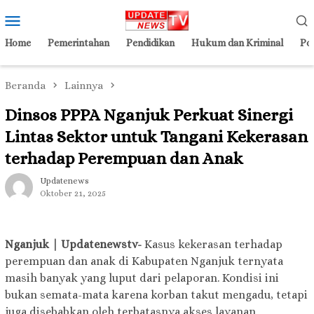
Loncat
Menu
ke
Mobile
konten
Home
Pemerintahan
Pendidikan
Hukum dan Kriminal
Pol
Beranda
Lainnya
Dinsos PPPA Nganjuk Perkuat Sinergi
Lintas Sektor untuk Tangani Kekerasan
terhadap Perempuan dan Anak
Updatenews
Oktober 21, 2025
Nganjuk | Updatenewstv-
Kasus kekerasan terhadap
perempuan dan anak di Kabupaten Nganjuk ternyata
masih banyak yang luput dari pelaporan. Kondisi ini
bukan semata-mata karena korban takut mengadu, tetapi
juga disebabkan oleh terbatasnya akses layanan