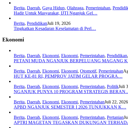
Berita
,
Daerah
,
Gaya Hidup
,
Olahraga
,
Pemerintahan
,
Pendidi
Hadir Untuk Masyarakat, IJTI Nganjuk Gel…
Berita
,
Pendidikan
Juli 19, 2026
Tingkatkan Kesadaran Keselamatan di Perl…
Ekonomi
Berita
,
Daerah
,
Ekonomi
,
Ekonomi
,
Pemerintahan
,
Pendidikan
PETANI MUDA NGANJUK BERPELUANG MAGANG 
Berita
,
Daerah
,
Ekonomi
,
Ekonomi
,
Otomotif
,
Pemerintahan
Ag
HUT KE-81 RI, PEMPROV JATIM GELAR PROGRA…
Berita
,
Daerah
,
Ekonomi
,
Ekonomi
,
Pemerintahan
,
Politik
Juli 
NGANJUK PUNYA 10 PROGRAM STRATEGIS BERAN
Berita
,
Daerah
,
Ekonomi
,
Ekonomi
,
Pemerintahan
Juli 22, 2026
APBD NGANJUK SEMESTER I 2026 TUNJUKKAN K…
Berita
,
Daerah
,
Ekonomi
,
Ekonomi
,
Pemerintahan
,
Pertanian
Ju
APTRI MAGETAN TEGASKAN DUKUNGAN TERHA