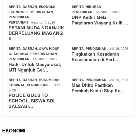
,
,
,
,
,
BERITA
DAERAH
EKONOMI
BERITA
HIBURAN
,
,
Agustus 6, 2026
EKONOMI
PEMERINTAHAN
PENDIDIKAN
UNP Kediri Gelar
,
PENDIDIKAN
Pagelaran Wayang Kulit …
Agustus 7, 2026
PERTANIAN
PETANI MUDA NGANJUK
BERPELUANG MAGANG
K…
,
,
,
,
Juli 19, 2026
BERITA
DAERAH
GAYA HIDUP
BERITA
PENDIDIKAN
Tingkatkan Kesadaran
,
,
OLAHRAGA
PEMERINTAHAN
Keselamatan di Perl…
Agustus 2, 2026
PENDIDIKAN
Hadir Untuk Masyarakat,
IJTI Nganjuk Gel…
,
,
,
Juli 14, 2026
BERITA
DAERAH
HUKUM DAN
BERITA
PENDIDIKAN
Mas Dhito Pastikan
,
Juli 15,
KRIMINAL
PENDIDIKAN
Pemkab Kediri Siap Ka…
2026
POLICE GOES TO
SCHOOL, SISWA SDI
SALSABI…
EKONOMI