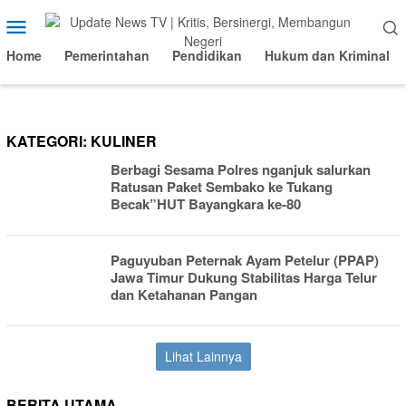
Loncat
Menu
ke
Mobile
konten
Home
Pemerintahan
Pendidikan
Hukum dan Kriminal
KATEGORI:
KULINER
Berbagi Sesama Polres nganjuk salurkan
Ratusan Paket Sembako ke Tukang
Becak”HUT Bayangkara ke-80
Paguyuban Peternak Ayam Petelur (PPAP)
Jawa Timur Dukung Stabilitas Harga Telur
dan Ketahanan Pangan
Lihat Lainnya
BERITA UTAMA