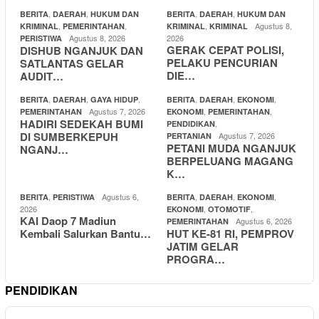
,
,
,
,
BERITA
DAERAH
HUKUM DAN
BERITA
DAERAH
HUKUM DAN
,
,
,
Agustus 8,
KRIMINAL
PEMERINTAHAN
KRIMINAL
KRIMINAL
Agustus 8, 2026
2026
PERISTIWA
GERAK CEPAT POLISI,
DISHUB NGANJUK DAN
PELAKU PENCURIAN
SATLANTAS GELAR
DIE…
AUDIT…
,
,
,
,
,
,
BERITA
DAERAH
GAYA HIDUP
BERITA
DAERAH
EKONOMI
Agustus 7, 2026
,
,
PEMERINTAHAN
EKONOMI
PEMERINTAHAN
HADIRI SEDEKAH BUMI
,
PENDIDIKAN
DI SUMBERKEPUH
Agustus 7, 2026
PERTANIAN
PETANI MUDA NGANJUK
NGANJ…
BERPELUANG MAGANG
K…
,
Agustus 6,
,
,
,
BERITA
PERISTIWA
BERITA
DAERAH
EKONOMI
2026
,
,
EKONOMI
OTOMOTIF
KAI Daop 7 Madiun
Agustus 6, 2026
PEMERINTAHAN
Kembali Salurkan Bantu…
HUT KE-81 RI, PEMPROV
JATIM GELAR
PROGRA…
PENDIDIKAN