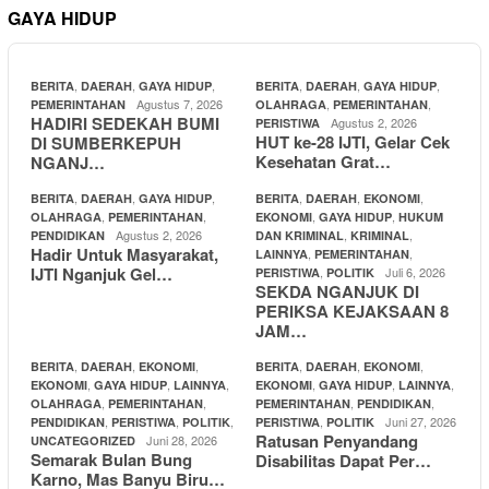
GAYA HIDUP
,
,
,
,
,
,
BERITA
DAERAH
GAYA HIDUP
BERITA
DAERAH
GAYA HIDUP
Agustus 7, 2026
,
,
PEMERINTAHAN
OLAHRAGA
PEMERINTAHAN
HADIRI SEDEKAH BUMI
Agustus 2, 2026
PERISTIWA
HUT ke-28 IJTI, Gelar Cek
DI SUMBERKEPUH
Kesehatan Grat…
NGANJ…
,
,
,
,
,
,
BERITA
DAERAH
GAYA HIDUP
BERITA
DAERAH
EKONOMI
,
,
,
,
OLAHRAGA
PEMERINTAHAN
EKONOMI
GAYA HIDUP
HUKUM
Agustus 2, 2026
,
,
PENDIDIKAN
DAN KRIMINAL
KRIMINAL
Hadir Untuk Masyarakat,
,
,
LAINNYA
PEMERINTAHAN
IJTI Nganjuk Gel…
,
Juli 6, 2026
PERISTIWA
POLITIK
SEKDA NGANJUK DI
PERIKSA KEJAKSAAN 8
JAM…
,
,
,
,
,
,
BERITA
DAERAH
EKONOMI
BERITA
DAERAH
EKONOMI
,
,
,
,
,
,
EKONOMI
GAYA HIDUP
LAINNYA
EKONOMI
GAYA HIDUP
LAINNYA
,
,
,
,
OLAHRAGA
PEMERINTAHAN
PEMERINTAHAN
PENDIDIKAN
,
,
,
,
Juni 27, 2026
PENDIDIKAN
PERISTIWA
POLITIK
PERISTIWA
POLITIK
Ratusan Penyandang
Juni 28, 2026
UNCATEGORIZED
Semarak Bulan Bung
Disabilitas Dapat Per…
Karno, Mas Banyu Biru…