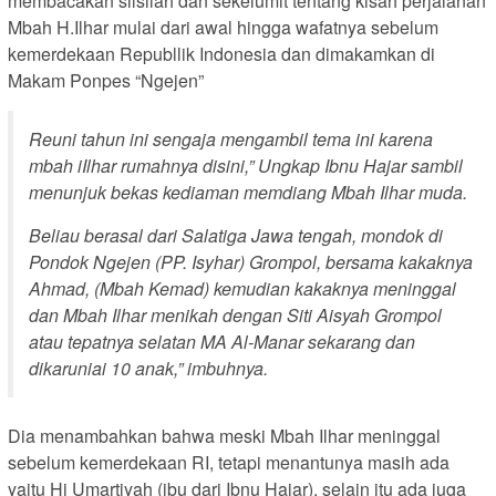
membacakan silsilah dan sekelumit tentang kisah perjalanan
Mbah H.Ilhar mulai dari awal hingga wafatnya sebelum
kemerdekaan Republlik Indonesia dan dimakamkan di
Makam Ponpes “Ngejen”
Reuni tahun ini sengaja mengambil tema ini karena
mbah iIlhar rumahnya disini,” Ungkap Ibnu Hajar sambil
menunjuk bekas kediaman memdiang Mbah Ilhar muda.
Beliau berasal dari Salatiga Jawa tengah, mondok di
Pondok Ngejen (PP. Isyhar) Grompol, bersama kakaknya
Ahmad, (Mbah Kemad) kemudian kakaknya meninggal
dan Mbah Ilhar menikah dengan Siti Aisyah Grompol
atau tepatnya selatan MA Al-Manar sekarang dan
dikaruniai 10 anak,” imbuhnya.
Dia menambahkan bahwa meski Mbah Ilhar meninggal
sebelum kemerdekaan RI, tetapi menantunya masih ada
yaitu Hj Umartiyah (ibu dari Ibnu Hajar), selain itu ada juga