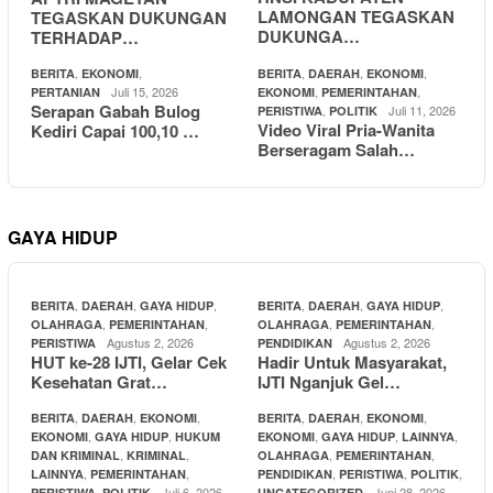
LAMONGAN TEGASKAN
TEGASKAN DUKUNGAN
DUKUNGA…
TERHADAP…
,
,
,
,
,
BERITA
EKONOMI
BERITA
DAERAH
EKONOMI
Juli 15, 2026
,
,
PERTANIAN
EKONOMI
PEMERINTAHAN
Serapan Gabah Bulog
,
Juli 11, 2026
PERISTIWA
POLITIK
Video Viral Pria-Wanita
Kediri Capai 100,10 …
Berseragam Salah…
GAYA HIDUP
,
,
,
,
,
,
BERITA
DAERAH
GAYA HIDUP
BERITA
DAERAH
GAYA HIDUP
,
,
,
,
OLAHRAGA
PEMERINTAHAN
OLAHRAGA
PEMERINTAHAN
Agustus 2, 2026
Agustus 2, 2026
PERISTIWA
PENDIDIKAN
HUT ke-28 IJTI, Gelar Cek
Hadir Untuk Masyarakat,
Kesehatan Grat…
IJTI Nganjuk Gel…
,
,
,
,
,
,
BERITA
DAERAH
EKONOMI
BERITA
DAERAH
EKONOMI
,
,
,
,
,
EKONOMI
GAYA HIDUP
HUKUM
EKONOMI
GAYA HIDUP
LAINNYA
,
,
,
,
DAN KRIMINAL
KRIMINAL
OLAHRAGA
PEMERINTAHAN
,
,
,
,
,
LAINNYA
PEMERINTAHAN
PENDIDIKAN
PERISTIWA
POLITIK
,
Juli 6, 2026
Juni 28, 2026
PERISTIWA
POLITIK
UNCATEGORIZED