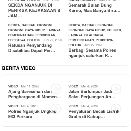
SEKDA NGANJUK DI
Semarak Bulan Bung
PERIKSA KEJAKSAAN 8
Karno, Mas Banyu Biru…
JAM…
,
,
,
,
,
,
BERITA
DAERAH
EKONOMI
BERITA
DAERAH
EKONOMI
,
,
,
,
,
,
EKONOMI
GAYA HIDUP
LAINNYA
EKONOMI
GAYA HIDUP
KULINER
,
,
,
,
PEMERINTAHAN
PENDIDIKAN
LAINNYA
OLAHRAGA
,
Juni 27, 2026
,
,
PERISTIWA
POLITIK
PEMERINTAHAN
PERISTIWA
Ratusan Penyandang
Juni 27, 2026
POLITIK
Berbagi Sesama Polres
Disabilitas Dapat Per…
nganjuk salurkan R…
BERITA VIDEO
Mei 11, 2026
Mei 4, 2026
VIDEO
VIDEO
Ajang Saresehan dan
Jalan Berlumpur Jadi
Penghargaan di Momen…
Saksi Perjuangan An…
Mei 4, 2026
Mei 4, 2026
VIDEO
VIDEO
Polres Nganjuk Ungkap
Penyaluran Becak Listrik
933 Perkara
Gratis di Kabup…