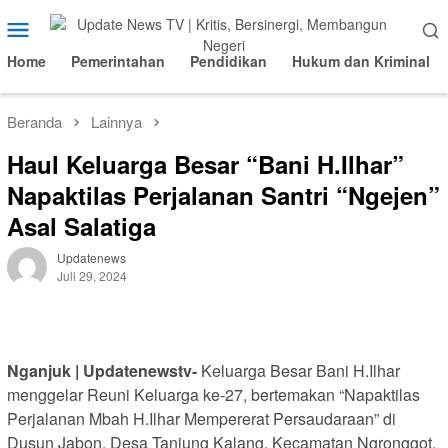
Loncat
Menu
ke
Mobile
konten
Home
Pemerintahan
Pendidikan
Hukum dan Kriminal
Beranda
Lainnya
Haul Keluarga Besar “Bani H.Ilhar”
Napaktilas Perjalanan Santri “Ngejen”
Asal Salatiga
Updatenews
Juli 29, 2024
Nganjuk | Updatenewstv-
Keluarga Besar Bani H.Ilhar
menggelar Reuni Keluarga ke-27, bertemakan “Napaktilas
Perjalanan Mbah H.Ilhar Mempererat Persaudaraan” di
Dusun Jabon, Desa Tanjung Kalang, Kecamatan Ngronggot,