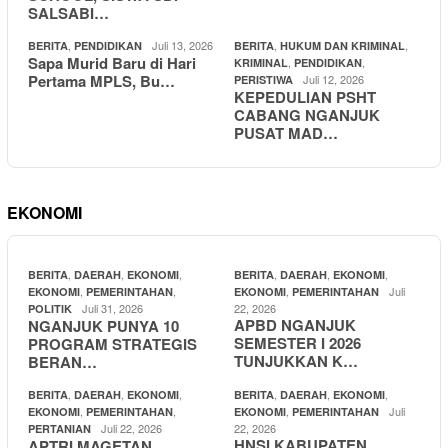
SALSABI…
,
Juli 13, 2026
,
,
BERITA
PENDIDIKAN
BERITA
HUKUM DAN KRIMINAL
Sapa Murid Baru di Hari
,
,
KRIMINAL
PENDIDIKAN
Pertama MPLS, Bu…
Juli 12, 2026
PERISTIWA
KEPEDULIAN PSHT
CABANG NGANJUK
PUSAT MAD…
EKONOMI
,
,
,
,
,
,
BERITA
DAERAH
EKONOMI
BERITA
DAERAH
EKONOMI
,
,
,
Juli
EKONOMI
PEMERINTAHAN
EKONOMI
PEMERINTAHAN
Juli 31, 2026
22, 2026
POLITIK
APBD NGANJUK
NGANJUK PUNYA 10
SEMESTER I 2026
PROGRAM STRATEGIS
TUNJUKKAN K…
BERAN…
,
,
,
,
,
,
BERITA
DAERAH
EKONOMI
BERITA
DAERAH
EKONOMI
,
,
,
Juli
EKONOMI
PEMERINTAHAN
EKONOMI
PEMERINTAHAN
Juli 22, 2026
22, 2026
PERTANIAN
HNSI KABUPATEN
APTRI MAGETAN