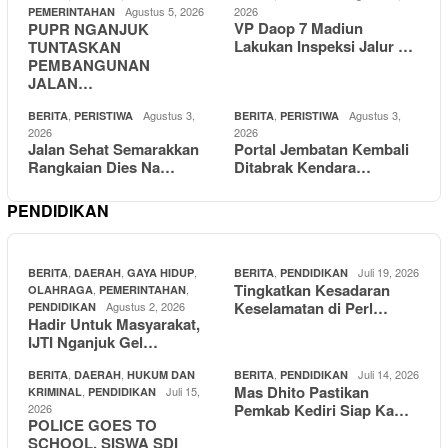
Agustus 5, 2026
2026
PEMERINTAHAN
VP Daop 7 Madiun
PUPR NGANJUK
Lakukan Inspeksi Jalur …
TUNTASKAN
PEMBANGUNAN
JALAN…
,
Agustus 3,
,
Agustus 3,
BERITA
PERISTIWA
BERITA
PERISTIWA
2026
2026
Jalan Sehat Semarakkan
Portal Jembatan Kembali
Rangkaian Dies Na…
Ditabrak Kendara…
PENDIDIKAN
,
,
,
,
Juli 19, 2026
BERITA
DAERAH
GAYA HIDUP
BERITA
PENDIDIKAN
Tingkatkan Kesadaran
,
,
OLAHRAGA
PEMERINTAHAN
Keselamatan di Perl…
Agustus 2, 2026
PENDIDIKAN
Hadir Untuk Masyarakat,
IJTI Nganjuk Gel…
,
,
,
Juli 14, 2026
BERITA
DAERAH
HUKUM DAN
BERITA
PENDIDIKAN
Mas Dhito Pastikan
,
Juli 15,
KRIMINAL
PENDIDIKAN
Pemkab Kediri Siap Ka…
2026
POLICE GOES TO
SCHOOL, SISWA SDI