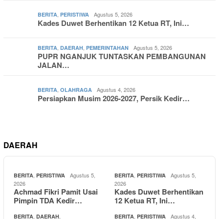
,
Agustus 5, 2026
BERITA
PERISTIWA
Kades Duwet Berhentikan 12 Ketua RT, Ini…
,
,
Agustus 5, 2026
BERITA
DAERAH
PEMERINTAHAN
PUPR NGANJUK TUNTASKAN PEMBANGUNAN
JALAN…
,
Agustus 4, 2026
BERITA
OLAHRAGA
Persiapkan Musim 2026-2027, Persik Kedir…
DAERAH
,
Agustus 5,
,
Agustus 5,
BERITA
PERISTIWA
BERITA
PERISTIWA
2026
2026
Achmad Fikri Pamit Usai
Kades Duwet Berhentikan
Pimpin TDA Kedir…
12 Ketua RT, Ini…
,
,
,
Agustus 4,
BERITA
DAERAH
BERITA
PERISTIWA