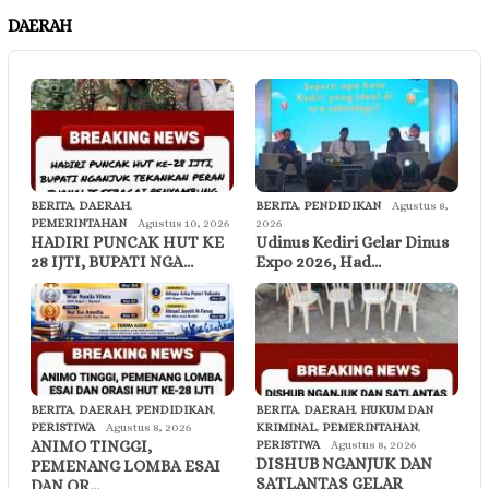
DAERAH
BERITA
,
DAERAH
,
BERITA
,
PENDIDIKAN
Agustus 8,
PEMERINTAHAN
Agustus 10, 2026
2026
HADIRI PUNCAK HUT KE
Udinus Kediri Gelar Dinus
28 IJTI, BUPATI NGA…
Expo 2026, Had…
BERITA
,
DAERAH
,
PENDIDIKAN
,
BERITA
,
DAERAH
,
HUKUM DAN
PERISTIWA
Agustus 8, 2026
KRIMINAL
,
PEMERINTAHAN
,
ANIMO TINGGI,
PERISTIWA
Agustus 8, 2026
DISHUB NGANJUK DAN
PEMENANG LOMBA ESAI
SATLANTAS GELAR
DAN OR…