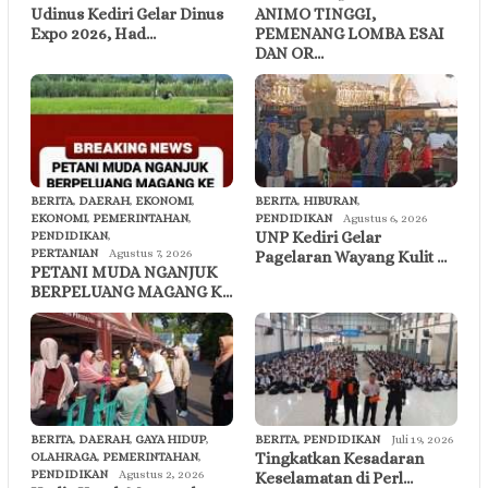
Udinus Kediri Gelar Dinus
ANIMO TINGGI,
Expo 2026, Had…
PEMENANG LOMBA ESAI
DAN OR…
BERITA
,
DAERAH
,
EKONOMI
,
BERITA
,
HIBURAN
,
EKONOMI
,
PEMERINTAHAN
,
PENDIDIKAN
Agustus 6, 2026
UNP Kediri Gelar
PENDIDIKAN
,
PERTANIAN
Agustus 7, 2026
Pagelaran Wayang Kulit …
PETANI MUDA NGANJUK
BERPELUANG MAGANG K…
BERITA
,
DAERAH
,
GAYA HIDUP
,
BERITA
,
PENDIDIKAN
Juli 19, 2026
Tingkatkan Kesadaran
OLAHRAGA
,
PEMERINTAHAN
,
PENDIDIKAN
Agustus 2, 2026
Keselamatan di Perl…