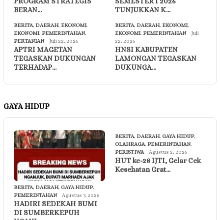
PROGRAM STRATEGIS
SEMESTER I 2026
BERAN…
TUNJUKKAN K…
BERITA
,
DAERAH
,
EKONOMI
,
BERITA
,
DAERAH
,
EKONOMI
,
EKONOMI
,
PEMERINTAHAN
,
EKONOMI
,
PEMERINTAHAN
Juli
PERTANIAN
Juli 22, 2026
22, 2026
APTRI MAGETAN
HNSI KABUPATEN
TEGASKAN DUKUNGAN
LAMONGAN TEGASKAN
TERHADAP…
DUKUNGA…
GAYA HIDUP
BERITA
,
DAERAH
,
GAYA HIDUP
,
OLAHRAGA
,
PEMERINTAHAN
,
PERISTIWA
Agustus 2, 2026
HUT ke-28 IJTI, Gelar Cek
Kesehatan Grat…
BERITA
,
DAERAH
,
GAYA HIDUP
,
PEMERINTAHAN
Agustus 7, 2026
HADIRI SEDEKAH BUMI
DI SUMBERKEPUH