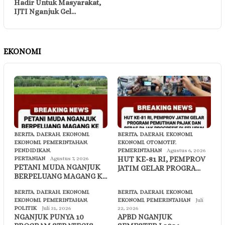
Hadir Untuk Masyarakat,
IJTI Nganjuk Gel…
EKONOMI
BERITA
,
DAERAH
,
EKONOMI
,
BERITA
,
DAERAH
,
EKONOMI
,
EKONOMI
,
PEMERINTAHAN
,
EKONOMI
,
OTOMOTIF
,
PENDIDIKAN
,
PEMERINTAHAN
Agustus 6, 2026
HUT KE-81 RI, PEMPROV
PERTANIAN
Agustus 7, 2026
PETANI MUDA NGANJUK
JATIM GELAR PROGRA…
BERPELUANG MAGANG K…
BERITA
,
DAERAH
,
EKONOMI
,
BERITA
,
DAERAH
,
EKONOMI
,
EKONOMI
,
PEMERINTAHAN
,
EKONOMI
,
PEMERINTAHAN
Juli
POLITIK
Juli 31, 2026
22, 2026
NGANJUK PUNYA 10
APBD NGANJUK