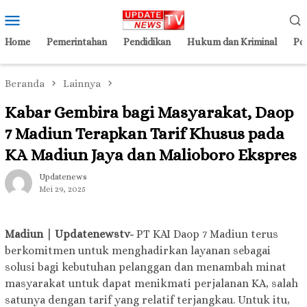
Loncat
Menu
ke
Mobile
konten
Home
Pemerintahan
Pendidikan
Hukum dan Kriminal
Pol
Beranda
Lainnya
Kabar Gembira bagi Masyarakat, Daop
7 Madiun Terapkan Tarif Khusus pada
KA Madiun Jaya dan Malioboro Ekspres
Updatenews
Mei 29, 2025
Madiun | Updatenewstv-
PT KAI Daop 7 Madiun terus
berkomitmen untuk menghadirkan layanan sebagai
solusi bagi kebutuhan pelanggan dan menambah minat
masyarakat untuk dapat menikmati perjalanan KA, salah
satunya dengan tarif yang relatif terjangkau. Untuk itu,