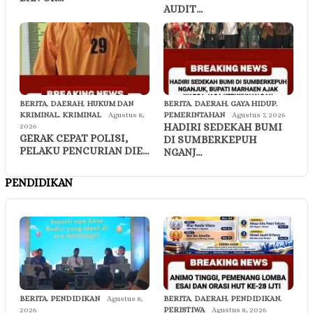
AUDIT…
BERITA
,
DAERAH
,
HUKUM DAN
BERITA
,
DAERAH
,
GAYA HIDUP
,
KRIMINAL
,
KRIMINAL
Agustus 8,
PEMERINTAHAN
Agustus 7, 2026
HADIRI SEDEKAH BUMI
2026
GERAK CEPAT POLISI,
DI SUMBERKEPUH
PELAKU PENCURIAN DIE…
NGANJ…
PENDIDIKAN
BERITA
,
PENDIDIKAN
Agustus 8,
BERITA
,
DAERAH
,
PENDIDIKAN
,
2026
PERISTIWA
Agustus 8, 2026