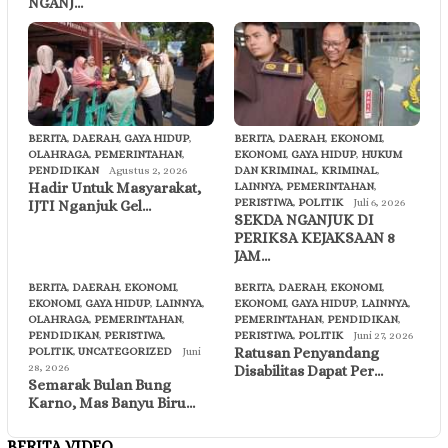
NGANJ…
BERITA
,
DAERAH
,
GAYA HIDUP
,
BERITA
,
DAERAH
,
EKONOMI
,
OLAHRAGA
,
PEMERINTAHAN
,
EKONOMI
,
GAYA HIDUP
,
HUKUM
PENDIDIKAN
Agustus 2, 2026
DAN KRIMINAL
,
KRIMINAL
,
Hadir Untuk Masyarakat,
LAINNYA
,
PEMERINTAHAN
,
PERISTIWA
,
POLITIK
Juli 6, 2026
IJTI Nganjuk Gel…
SEKDA NGANJUK DI
PERIKSA KEJAKSAAN 8
JAM…
BERITA
,
DAERAH
,
EKONOMI
,
BERITA
,
DAERAH
,
EKONOMI
,
EKONOMI
,
GAYA HIDUP
,
LAINNYA
,
EKONOMI
,
GAYA HIDUP
,
LAINNYA
,
OLAHRAGA
,
PEMERINTAHAN
,
PEMERINTAHAN
,
PENDIDIKAN
,
PENDIDIKAN
,
PERISTIWA
,
PERISTIWA
,
POLITIK
Juni 27, 2026
Ratusan Penyandang
POLITIK
,
UNCATEGORIZED
Juni
28, 2026
Disabilitas Dapat Per…
Semarak Bulan Bung
Karno, Mas Banyu Biru…
BERITA VIDEO