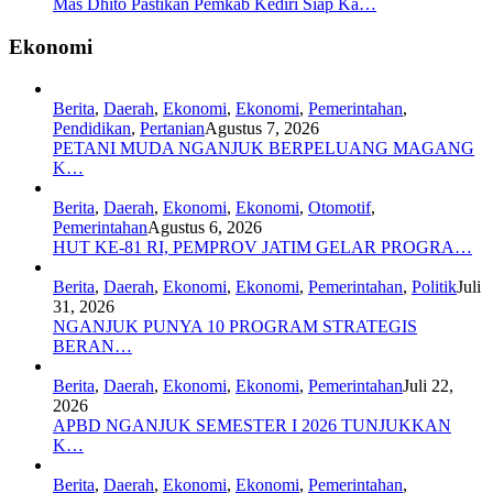
Mas Dhito Pastikan Pemkab Kediri Siap Ka…
Ekonomi
Berita
,
Daerah
,
Ekonomi
,
Ekonomi
,
Pemerintahan
,
Pendidikan
,
Pertanian
Agustus 7, 2026
PETANI MUDA NGANJUK BERPELUANG MAGANG
K…
Berita
,
Daerah
,
Ekonomi
,
Ekonomi
,
Otomotif
,
Pemerintahan
Agustus 6, 2026
HUT KE-81 RI, PEMPROV JATIM GELAR PROGRA…
Berita
,
Daerah
,
Ekonomi
,
Ekonomi
,
Pemerintahan
,
Politik
Juli
31, 2026
NGANJUK PUNYA 10 PROGRAM STRATEGIS
BERAN…
Berita
,
Daerah
,
Ekonomi
,
Ekonomi
,
Pemerintahan
Juli 22,
2026
APBD NGANJUK SEMESTER I 2026 TUNJUKKAN
K…
Berita
,
Daerah
,
Ekonomi
,
Ekonomi
,
Pemerintahan
,