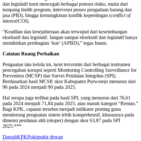
dan legislatif turut mencegah berbagai potensi risiko, mulai dari
tumpang tindih program, intervensi proses pengadaan barang dan
jasa (PBJ), hingga kemungkinan konflik kepentingan (
conflict of
interest
/COI).
“Keadilan dan kesejahteraan akan terwujud dari keseimbangan
eksekutif dan legislatif. Jangan sampai eksekutif dan legislatif hanya
memikirkan pembagian ‘kue’ (APBD),” tegas Imam.
Catatan Ruang Perbaikan
Penguatan tata kelola ini, turut tercermin dari berbagai instrumen
pencegahan korupsi seperti Monitoring Controlling Surveillance for
Prevention (MCSP) dan Survei Penilaian Integritas (SPI).
Berdasarkan hasil MCSP, skor Kabupaten Purworejo menurun dari
96 pada 2024 menjadi 90 pada 2025.
Hal serupa juga terlihat pada hasil SPI, yang menurun dari 76,61
pada 2024 menjadi 71,84 pada 2025, atau masuk kategori “Rentan.”
Bagi KPK, capaian tersebut menjadi indikator penting guna
mendorong penguatan sistem lebih komprehensif, khususnya pada
dimensi penilaian ahli (eksper) dengan skor 63,87 pada SPI
2025.***
Daerah
KPK
Pokir
pokir dewan