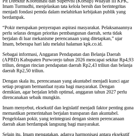
Plt Direktur Koordinasi dan Supervisi (Korsup) Wilayah III KPK,
Imam Turmudhi, menjelaskan tata kelola bersih dan berintegritas
menjadi fondasi pemda dalam melahirkan kebijakan publik yang
berdampak.
“Pokir merupakan penyerapan aspirasi masyarakat. Pelaksanaannya
perlu selaras dengan prioritas pembangunan daerah, serta tidak
berjalan di luar mekanisme perencanaan yang ditetapkan,” ujar
Imam, beberapa hari lalu melalui halaman kpk.co.id.
Sebagai informasi, Anggaran Pendapatan dan Belanja Daerah
(APBD) Kabupaten Purworejo tahun 2026 mencapai sekitar Rp4,93
triliun, dengan rincian pendapatan daerah Rp2,43 triliun dan belanja
daerah Rp2,50 triliun.
Dengan skala itu, perencanaan yang akuntabel menjadi kunci agar
setiap program bermanfaat nyata bagi masyarakat. Dengan
demikian, agar berjalan lebih optimal, anggaran tahun 2027 perlu
direncanakan sebaik mungkin.
Imam menyebut, eksekutif dan legislatif menjadi faktor penting guna
memastikan pemerintahan berjalan transparan dan akuntabel.
Pengelolaan pokir, yang terintegrasi dengan sistem perencanaan
daerah akan berdampak langsung bagi masyarakat.
Selain itu, Imam mengatakan, adanya harmonisasi antara eksekutif