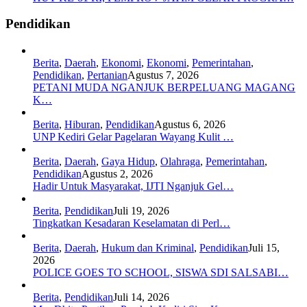
Pendidikan
Berita
,
Daerah
,
Ekonomi
,
Ekonomi
,
Pemerintahan
,
Pendidikan
,
Pertanian
Agustus 7, 2026
PETANI MUDA NGANJUK BERPELUANG MAGANG
K…
Berita
,
Hiburan
,
Pendidikan
Agustus 6, 2026
UNP Kediri Gelar Pagelaran Wayang Kulit …
Berita
,
Daerah
,
Gaya Hidup
,
Olahraga
,
Pemerintahan
,
Pendidikan
Agustus 2, 2026
Hadir Untuk Masyarakat, IJTI Nganjuk Gel…
Berita
,
Pendidikan
Juli 19, 2026
Tingkatkan Kesadaran Keselamatan di Perl…
Berita
,
Daerah
,
Hukum dan Kriminal
,
Pendidikan
Juli 15,
2026
POLICE GOES TO SCHOOL, SISWA SDI SALSABI…
Berita
,
Pendidikan
Juli 14, 2026