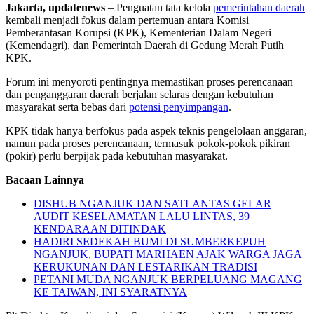
Jakarta, updatenews
– Penguatan tata kelola
pemerintahan daerah
kembali menjadi fokus dalam pertemuan antara Komisi
Pemberantasan Korupsi (KPK), Kementerian Dalam Negeri
(Kemendagri), dan Pemerintah Daerah di Gedung Merah Putih
KPK.
Forum ini menyoroti pentingnya memastikan proses perencanaan
dan penganggaran daerah berjalan selaras dengan kebutuhan
masyarakat serta bebas dari
potensi penyimpangan
.
KPK tidak hanya berfokus pada aspek teknis pengelolaan anggaran,
namun pada proses perencanaan, termasuk pokok-pokok pikiran
(pokir) perlu berpijak pada kebutuhan masyarakat.
Bacaan Lainnya
DISHUB NGANJUK DAN SATLANTAS GELAR
AUDIT KESELAMATAN LALU LINTAS, 39
KENDARAAN DITINDAK
HADIRI SEDEKAH BUMI DI SUMBERKEPUH
NGANJUK, BUPATI MARHAEN AJAK WARGA JAGA
KERUKUNAN DAN LESTARIKAN TRADISI
PETANI MUDA NGANJUK BERPELUANG MAGANG
KE TAIWAN, INI SYARATNYA