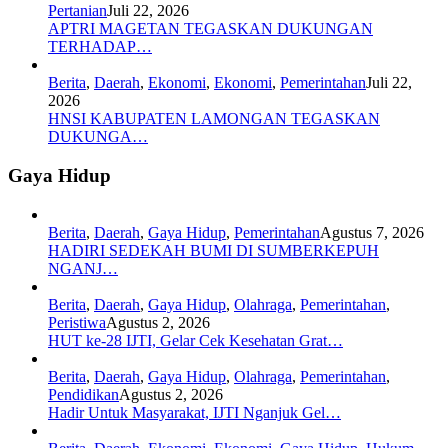
Pertanian
Juli 22, 2026
APTRI MAGETAN TEGASKAN DUKUNGAN
TERHADAP…
Berita
,
Daerah
,
Ekonomi
,
Ekonomi
,
Pemerintahan
Juli 22,
2026
HNSI KABUPATEN LAMONGAN TEGASKAN
DUKUNGA…
Gaya Hidup
Berita
,
Daerah
,
Gaya Hidup
,
Pemerintahan
Agustus 7, 2026
HADIRI SEDEKAH BUMI DI SUMBERKEPUH
NGANJ…
Berita
,
Daerah
,
Gaya Hidup
,
Olahraga
,
Pemerintahan
,
Peristiwa
Agustus 2, 2026
HUT ke-28 IJTI, Gelar Cek Kesehatan Grat…
Berita
,
Daerah
,
Gaya Hidup
,
Olahraga
,
Pemerintahan
,
Pendidikan
Agustus 2, 2026
Hadir Untuk Masyarakat, IJTI Nganjuk Gel…