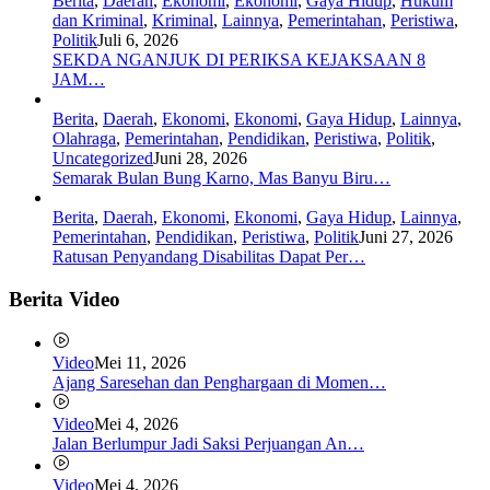
Berita
,
Daerah
,
Ekonomi
,
Ekonomi
,
Gaya Hidup
,
Hukum
dan Kriminal
,
Kriminal
,
Lainnya
,
Pemerintahan
,
Peristiwa
,
Politik
Juli 6, 2026
SEKDA NGANJUK DI PERIKSA KEJAKSAAN 8
JAM…
Berita
,
Daerah
,
Ekonomi
,
Ekonomi
,
Gaya Hidup
,
Lainnya
,
Olahraga
,
Pemerintahan
,
Pendidikan
,
Peristiwa
,
Politik
,
Uncategorized
Juni 28, 2026
Semarak Bulan Bung Karno, Mas Banyu Biru…
Berita
,
Daerah
,
Ekonomi
,
Ekonomi
,
Gaya Hidup
,
Lainnya
,
Pemerintahan
,
Pendidikan
,
Peristiwa
,
Politik
Juni 27, 2026
Ratusan Penyandang Disabilitas Dapat Per…
Berita Video
Video
Mei 11, 2026
Ajang Saresehan dan Penghargaan di Momen…
Video
Mei 4, 2026
Jalan Berlumpur Jadi Saksi Perjuangan An…
Video
Mei 4, 2026