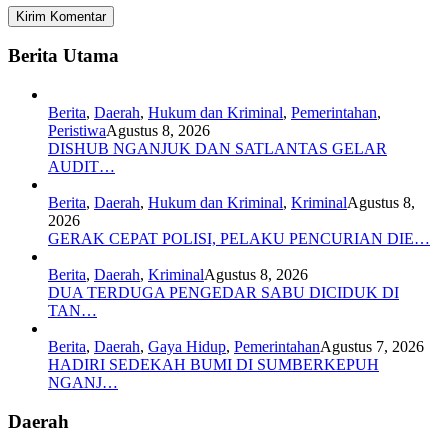
Berita Utama
Berita
,
Daerah
,
Hukum dan Kriminal
,
Pemerintahan
,
Peristiwa
Agustus 8, 2026
DISHUB NGANJUK DAN SATLANTAS GELAR
AUDIT…
Berita
,
Daerah
,
Hukum dan Kriminal
,
Kriminal
Agustus 8,
2026
GERAK CEPAT POLISI, PELAKU PENCURIAN DIE…
Berita
,
Daerah
,
Kriminal
Agustus 8, 2026
DUA TERDUGA PENGEDAR SABU DICIDUK DI
TAN…
Berita
,
Daerah
,
Gaya Hidup
,
Pemerintahan
Agustus 7, 2026
HADIRI SEDEKAH BUMI DI SUMBERKEPUH
NGANJ…
Daerah