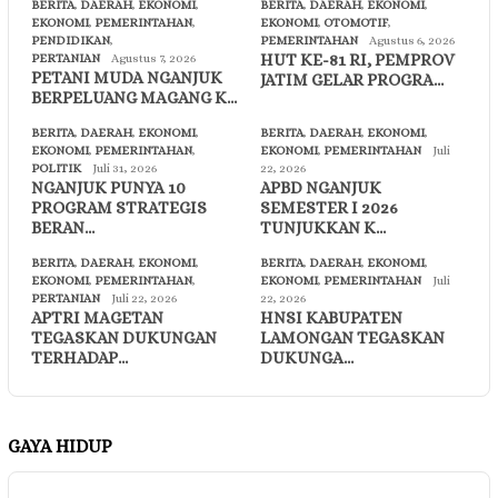
BERITA
,
DAERAH
,
EKONOMI
,
BERITA
,
DAERAH
,
EKONOMI
,
EKONOMI
,
PEMERINTAHAN
,
EKONOMI
,
OTOMOTIF
,
PENDIDIKAN
,
PEMERINTAHAN
Agustus 6, 2026
HUT KE-81 RI, PEMPROV
PERTANIAN
Agustus 7, 2026
PETANI MUDA NGANJUK
JATIM GELAR PROGRA…
BERPELUANG MAGANG K…
BERITA
,
DAERAH
,
EKONOMI
,
BERITA
,
DAERAH
,
EKONOMI
,
EKONOMI
,
PEMERINTAHAN
,
EKONOMI
,
PEMERINTAHAN
Juli
POLITIK
Juli 31, 2026
22, 2026
NGANJUK PUNYA 10
APBD NGANJUK
PROGRAM STRATEGIS
SEMESTER I 2026
BERAN…
TUNJUKKAN K…
BERITA
,
DAERAH
,
EKONOMI
,
BERITA
,
DAERAH
,
EKONOMI
,
EKONOMI
,
PEMERINTAHAN
,
EKONOMI
,
PEMERINTAHAN
Juli
PERTANIAN
Juli 22, 2026
22, 2026
APTRI MAGETAN
HNSI KABUPATEN
TEGASKAN DUKUNGAN
LAMONGAN TEGASKAN
TERHADAP…
DUKUNGA…
GAYA HIDUP