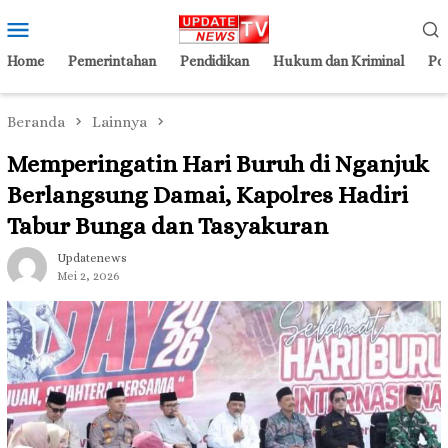
Loncat
Menu
ke
Mobile
konten
Home
Pemerintahan
Pendidikan
Hukum dan Kriminal
Pol
Beranda
Lainnya
Memperingatin Hari Buruh di Nganjuk
Berlangsung Damai, Kapolres Hadiri
Tabur Bunga dan Tasyakuran
Updatenews
Mei 2, 2026