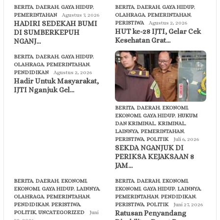
BERITA
,
DAERAH
,
GAYA HIDUP
,
BERITA
,
DAERAH
,
GAYA HIDUP
,
PEMERINTAHAN
Agustus 7, 2026
OLAHRAGA
,
PEMERINTAHAN
,
HADIRI SEDEKAH BUMI
PERISTIWA
Agustus 2, 2026
HUT ke-28 IJTI, Gelar Cek
DI SUMBERKEPUH
Kesehatan Grat…
NGANJ…
BERITA
,
DAERAH
,
GAYA HIDUP
,
OLAHRAGA
,
PEMERINTAHAN
,
PENDIDIKAN
Agustus 2, 2026
Hadir Untuk Masyarakat,
IJTI Nganjuk Gel…
BERITA
,
DAERAH
,
EKONOMI
,
EKONOMI
,
GAYA HIDUP
,
HUKUM
DAN KRIMINAL
,
KRIMINAL
,
LAINNYA
,
PEMERINTAHAN
,
PERISTIWA
,
POLITIK
Juli 6, 2026
SEKDA NGANJUK DI
PERIKSA KEJAKSAAN 8
JAM…
BERITA
,
DAERAH
,
EKONOMI
,
BERITA
,
DAERAH
,
EKONOMI
,
EKONOMI
,
GAYA HIDUP
,
LAINNYA
,
EKONOMI
,
GAYA HIDUP
,
LAINNYA
,
OLAHRAGA
,
PEMERINTAHAN
,
PEMERINTAHAN
,
PENDIDIKAN
,
PENDIDIKAN
,
PERISTIWA
,
PERISTIWA
,
POLITIK
Juni 27, 2026
Ratusan Penyandang
POLITIK
,
UNCATEGORIZED
Juni