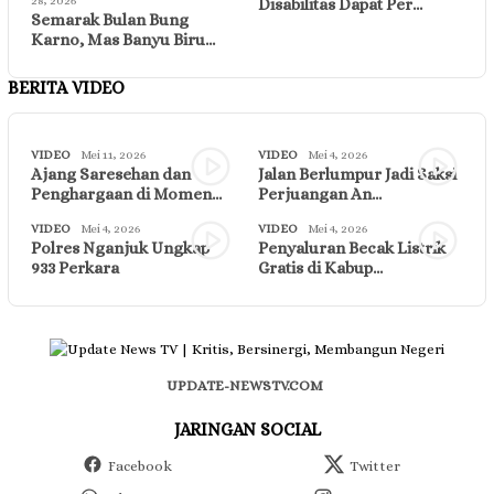
28, 2026
Disabilitas Dapat Per…
Semarak Bulan Bung
Karno, Mas Banyu Biru…
BERITA VIDEO
VIDEO
Mei 11, 2026
VIDEO
Mei 4, 2026
Ajang Saresehan dan
Jalan Berlumpur Jadi Saksi
Penghargaan di Momen…
Perjuangan An…
VIDEO
Mei 4, 2026
VIDEO
Mei 4, 2026
Polres Nganjuk Ungkap
Penyaluran Becak Listrik
933 Perkara
Gratis di Kabup…
UPDATE-NEWSTV.COM
JARINGAN SOCIAL
Facebook
Twitter