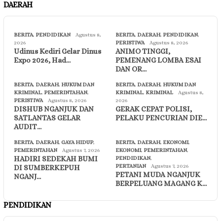
DAERAH
BERITA
,
PENDIDIKAN
Agustus 8,
BERITA
,
DAERAH
,
PENDIDIKAN
,
2026
PERISTIWA
Agustus 8, 2026
Udinus Kediri Gelar Dinus
ANIMO TINGGI,
Expo 2026, Had…
PEMENANG LOMBA ESAI
DAN OR…
BERITA
,
DAERAH
,
HUKUM DAN
BERITA
,
DAERAH
,
HUKUM DAN
KRIMINAL
,
PEMERINTAHAN
,
KRIMINAL
,
KRIMINAL
Agustus 8,
PERISTIWA
Agustus 8, 2026
2026
DISHUB NGANJUK DAN
GERAK CEPAT POLISI,
SATLANTAS GELAR
PELAKU PENCURIAN DIE…
AUDIT…
BERITA
,
DAERAH
,
GAYA HIDUP
,
BERITA
,
DAERAH
,
EKONOMI
,
PEMERINTAHAN
Agustus 7, 2026
EKONOMI
,
PEMERINTAHAN
,
HADIRI SEDEKAH BUMI
PENDIDIKAN
,
PERTANIAN
Agustus 7, 2026
DI SUMBERKEPUH
PETANI MUDA NGANJUK
NGANJ…
BERPELUANG MAGANG K…
PENDIDIKAN