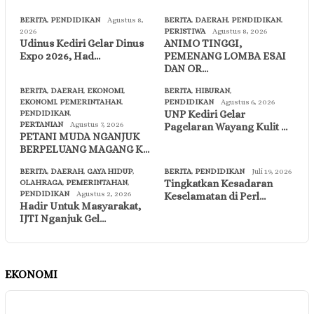
BERITA
,
PENDIDIKAN
Agustus 8,
BERITA
,
DAERAH
,
PENDIDIKAN
,
2026
PERISTIWA
Agustus 8, 2026
Udinus Kediri Gelar Dinus
ANIMO TINGGI,
Expo 2026, Had…
PEMENANG LOMBA ESAI
DAN OR…
BERITA
,
DAERAH
,
EKONOMI
,
BERITA
,
HIBURAN
,
EKONOMI
,
PEMERINTAHAN
,
PENDIDIKAN
Agustus 6, 2026
UNP Kediri Gelar
PENDIDIKAN
,
PERTANIAN
Agustus 7, 2026
Pagelaran Wayang Kulit …
PETANI MUDA NGANJUK
BERPELUANG MAGANG K…
BERITA
,
DAERAH
,
GAYA HIDUP
,
BERITA
,
PENDIDIKAN
Juli 19, 2026
Tingkatkan Kesadaran
OLAHRAGA
,
PEMERINTAHAN
,
PENDIDIKAN
Agustus 2, 2026
Keselamatan di Perl…
Hadir Untuk Masyarakat,
IJTI Nganjuk Gel…
EKONOMI