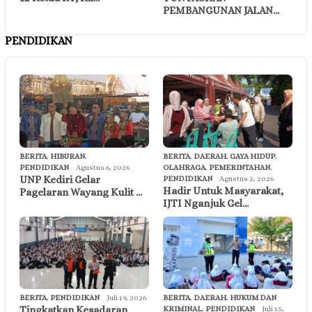
PEMBANGUNAN JALAN…
PENDIDIKAN
BERITA
,
HIBURAN
,
BERITA
,
DAERAH
,
GAYA HIDUP
,
PENDIDIKAN
Agustus 6, 2026
OLAHRAGA
,
PEMERINTAHAN
,
UNP Kediri Gelar
PENDIDIKAN
Agustus 2, 2026
Hadir Untuk Masyarakat,
Pagelaran Wayang Kulit …
IJTI Nganjuk Gel…
BERITA
,
PENDIDIKAN
Juli 19, 2026
BERITA
,
DAERAH
,
HUKUM DAN
Tingkatkan Kesadaran
KRIMINAL
,
PENDIDIKAN
Juli 15,