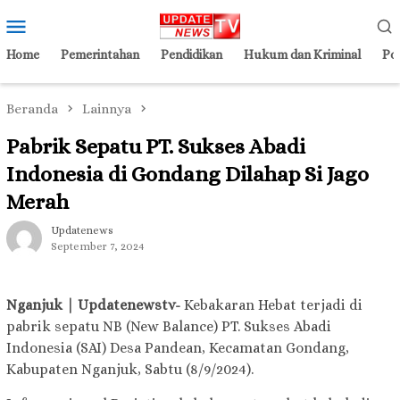
Loncat
Menu
ke
Mobile
konten
Home
Pemerintahan
Pendidikan
Hukum dan Kriminal
Pol
Beranda
Lainnya
Pabrik Sepatu PT. Sukses Abadi
Indonesia di Gondang Dilahap Si Jago
Merah
Updatenews
September 7, 2024
Nganjuk | Updatenewstv-
Kebakaran Hebat terjadi di
pabrik sepatu NB (New Balance) PT. Sukses Abadi
Indonesia (SAI) Desa Pandean, Kecamatan Gondang,
Kabupaten Nganjuk, Sabtu (8/9/2024).