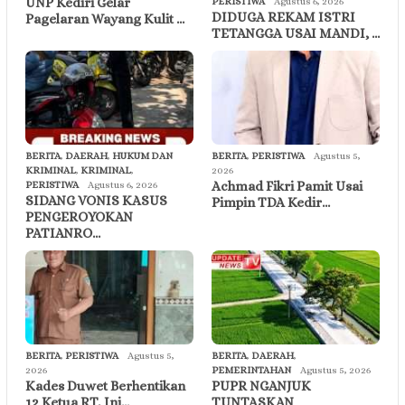
UNP Kediri Gelar
PERISTIWA
Agustus 6, 2026
DIDUGA REKAM ISTRI
Pagelaran Wayang Kulit …
TETANGGA USAI MANDI, …
BERITA
,
DAERAH
,
HUKUM DAN
BERITA
,
PERISTIWA
Agustus 5,
KRIMINAL
,
KRIMINAL
,
2026
Achmad Fikri Pamit Usai
PERISTIWA
Agustus 6, 2026
SIDANG VONIS KASUS
Pimpin TDA Kedir…
PENGEROYOKAN
PATIANRO…
BERITA
,
PERISTIWA
Agustus 5,
BERITA
,
DAERAH
,
2026
PEMERINTAHAN
Agustus 5, 2026
Kades Duwet Berhentikan
PUPR NGANJUK
12 Ketua RT, Ini…
TUNTASKAN