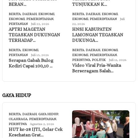
BERAN…
TUNJUKKAN K…
BERITA
,
DAERAH
,
EKONOMI
,
BERITA
,
DAERAH
,
EKONOMI
,
EKONOMI
,
PEMERINTAHAN
,
EKONOMI
,
PEMERINTAHAN
Juli
PERTANIAN
Juli 22, 2026
22, 2026
APTRI MAGETAN
HNSI KABUPATEN
TEGASKAN DUKUNGAN
LAMONGAN TEGASKAN
TERHADAP…
DUKUNGA…
BERITA
,
EKONOMI
,
BERITA
,
DAERAH
,
EKONOMI
,
PERTANIAN
Juli 15, 2026
EKONOMI
,
PEMERINTAHAN
,
Serapan Gabah Bulog
PERISTIWA
,
POLITIK
Juli 11, 2026
Video Viral Pria-Wanita
Kediri Capai 100,10 …
Berseragam Salah…
GAYA HIDUP
BERITA
,
DAERAH
,
GAYA HIDUP
,
OLAHRAGA
,
PEMERINTAHAN
,
PERISTIWA
Agustus 2, 2026
HUT ke-28 IJTI, Gelar Cek
Kesehatan Grat…