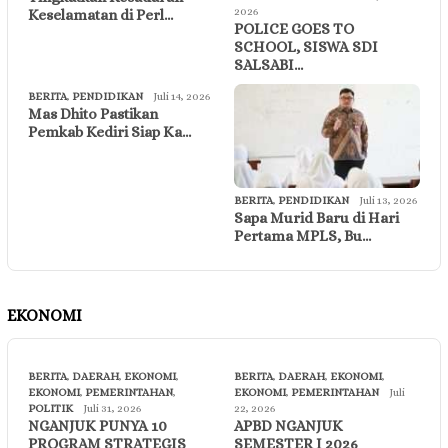
2026
Keselamatan di Perl…
POLICE GOES TO
SCHOOL, SISWA SDI
SALSABI…
BERITA
,
PENDIDIKAN
Juli 14, 2026
Mas Dhito Pastikan
Pemkab Kediri Siap Ka…
BERITA
,
PENDIDIKAN
Juli 13, 2026
Sapa Murid Baru di Hari
Pertama MPLS, Bu…
EKONOMI
BERITA
,
DAERAH
,
EKONOMI
,
BERITA
,
DAERAH
,
EKONOMI
,
EKONOMI
,
PEMERINTAHAN
,
EKONOMI
,
PEMERINTAHAN
Juli
POLITIK
Juli 31, 2026
22, 2026
NGANJUK PUNYA 10
APBD NGANJUK
PROGRAM STRATEGIS
SEMESTER I 2026