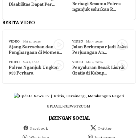
Berbagi Sesama Polres
Disabilitas Dapat Per…
nganjuk salurkan R…
BERITA VIDEO
VIDEO
Mei 11, 2026
VIDEO
Mei 4, 2026
Ajang Saresehan dan
Jalan Berlumpur Jadi Saksi
Penghargaan di Momen…
Perjuangan An…
VIDEO
Mei 4, 2026
VIDEO
Mei 4, 2026
Polres Nganjuk Ungkap
Penyaluran Becak Listrik
933 Perkara
Gratis di Kabup…
UPDATE-NEWSTV.COM
JARINGAN SOCIAL
Facebook
Twitter
WhatsApp
Instagram