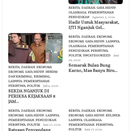
BERITA
,
DAERAH
,
GAYA HIDUP
,
OLAHRAGA
,
PEMERINTAHAN
,
PENDIDIKAN
Agustus 2, 2026
Hadir Untuk Masyarakat,
IJTI Nganjuk Gel…
BERITA
,
DAERAH
,
EKONOMI
,
EKONOMI
,
GAYA HIDUP
,
LAINNYA
,
OLAHRAGA
,
PEMERINTAHAN
,
PENDIDIKAN
,
PERISTIWA
,
POLITIK
,
UNCATEGORIZED
Juni
28, 2026
Semarak Bulan Bung
BERITA
,
DAERAH
,
EKONOMI
,
Karno, Mas Banyu Biru…
EKONOMI
,
GAYA HIDUP
,
HUKUM
DAN KRIMINAL
,
KRIMINAL
,
LAINNYA
,
PEMERINTAHAN
,
PERISTIWA
,
POLITIK
Juli 6, 2026
SEKDA NGANJUK DI
PERIKSA KEJAKSAAN 8
JAM…
BERITA
,
DAERAH
,
EKONOMI
,
BERITA
,
DAERAH
,
EKONOMI
,
EKONOMI
,
GAYA HIDUP
,
LAINNYA
,
EKONOMI
,
GAYA HIDUP
,
KULINER
,
PEMERINTAHAN
,
PENDIDIKAN
,
LAINNYA
,
OLAHRAGA
,
PERISTIWA
,
POLITIK
Juni 27, 2026
PEMERINTAHAN
,
PERISTIWA
,
Ratusan Penyandang
POLITIK
Juni 27, 2026