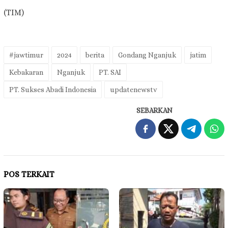
(TIM)
#jawtimur
2024
berita
Gondang Nganjuk
jatim
Kebakaran
Nganjuk
PT. SAI
PT. Sukses Abadi Indonesia
updatenewstv
SEBARKAN
POS TERKAIT