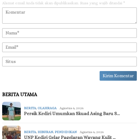
Alamat email Anda tidak akan dipublikasikan.
Ruas yang wajib ditandai
*
BERITA UTAMA
BERITA
,
OLAHRAGA
Agustus 6, 2026
Persik Kediri Umumkan Skuad Asing Baru S…
BERITA
,
HIBURAN
,
PENDIDIKAN
Agustus 6, 2026
UNP Kediri Gelar Pagelaran Wayang Kulit …