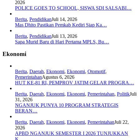
2026
POLICE GOES TO SCHOOL, SISWA SDI SALSABI…
Berita
,
Pendidikan
Juli 14, 2026
Mas Dhito Pastikan Pemkab Kediri Siap Ka…
Berita
,
Pendidikan
Juli 13, 2026
Sapa Murid Baru di Hari Pertama MPLS, Bu…
Ekonomi
Berita
,
Daerah
,
Ekonomi
,
Ekonomi
,
Otomotif
,
Pemerintahan
Agustus 6, 2026
HUT KE-81 RI, PEMPROV JATIM GELAR PROGRA…
Berita
,
Daerah
,
Ekonomi
,
Ekonomi
,
Pemerintahan
,
Politik
Juli
31, 2026
NGANJUK PUNYA 10 PROGRAM STRATEGIS
BERAN…
Berita
,
Daerah
,
Ekonomi
,
Ekonomi
,
Pemerintahan
Juli 22,
2026
APBD NGANJUK SEMESTER I 2026 TUNJUKKAN
K…