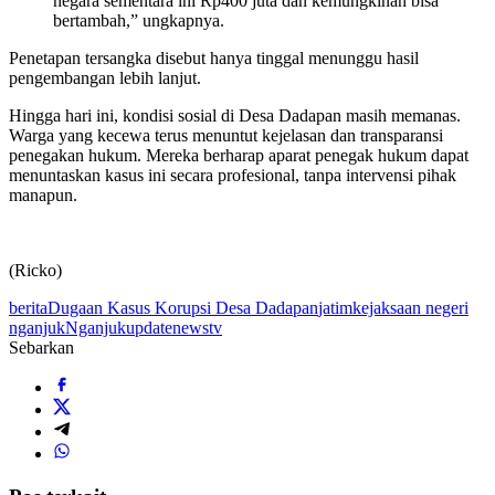
negara sementara ini Rp400 juta dan kemungkinan bisa
bertambah,” ungkapnya.
Penetapan tersangka disebut hanya tinggal menunggu hasil
pengembangan lebih lanjut.
Hingga hari ini, kondisi sosial di Desa Dadapan masih memanas.
Warga yang kecewa terus menuntut kejelasan dan transparansi
penegakan hukum. Mereka berharap aparat penegak hukum dapat
menuntaskan kasus ini secara profesional, tanpa intervensi pihak
manapun.
(Ricko)
berita
Dugaan Kasus Korupsi Desa Dadapan
jatim
kejaksaan negeri
nganjuk
Nganjuk
updatenewstv
Sebarkan