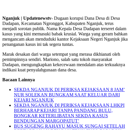
Nganjuk | Updatenewstv-
Dugaan korupsi Dana Desa di Desa
Dadapan, Kecamatan Ngronggot, Kabupaten Nganjuk, terus
menjadi sorotan publik. Nama Kepala Desa Dadapan terseret dalam
kasus yang kini memasuki babak krusial. Warga yang geram bahkan
mengancam akan menduduki kantor Kejaksaan Negeri Nganjuk jika
penanganan kasus ini tak segera tuntas.
Marak desakan dari warga setempat yang merasa dikhianati oleh
pemimpinnya sendiri. Mariono, salah satu tokoh masyarakat
Dadapan, mengungkapkan kekecewaan mendalam atas terkuaknya
indikasi kuat penyalahgunaan dana desa.
Bacaan Lainnya
SEKDA NGANJUK DI PERIKSA KEJAKSAAN 8 JAM’
NUR SOLEKAN BUNGKAM SAAT KELUAR DARI
KEJARI NGANJUK
SEKDA NGANJUK DI PERIKSA KEJAKSAAN,LHKPI
BERHARAP KEJARI TANPA PANDANG BULU,
BONGKAR KETERLIBATAN SEKDA KASUS
BENDUNGAN MARGOPATUT’
BUS SUGENG RAHAYU MASUK SUNGAI SETELAH