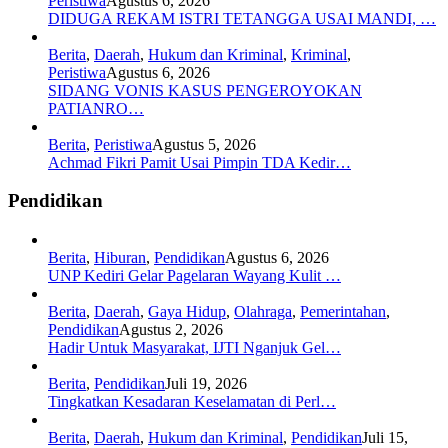
Peristiwa
Agustus 6, 2026
DIDUGA REKAM ISTRI TETANGGA USAI MANDI, …
Berita
,
Daerah
,
Hukum dan Kriminal
,
Kriminal
,
Peristiwa
Agustus 6, 2026
SIDANG VONIS KASUS PENGEROYOKAN
PATIANRO…
Berita
,
Peristiwa
Agustus 5, 2026
Achmad Fikri Pamit Usai Pimpin TDA Kedir…
Pendidikan
Berita
,
Hiburan
,
Pendidikan
Agustus 6, 2026
UNP Kediri Gelar Pagelaran Wayang Kulit …
Berita
,
Daerah
,
Gaya Hidup
,
Olahraga
,
Pemerintahan
,
Pendidikan
Agustus 2, 2026
Hadir Untuk Masyarakat, IJTI Nganjuk Gel…
Berita
,
Pendidikan
Juli 19, 2026
Tingkatkan Kesadaran Keselamatan di Perl…
Berita
,
Daerah
,
Hukum dan Kriminal
,
Pendidikan
Juli 15,