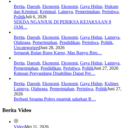
Berita
,
Daerah
,
Ekonomi
,
Ekonomi
,
Gaya Hidup
,
Hukum
dan Kriminal
,
Kriminal
,
Lainnya
,
Pemerintahan
,
Peristiwa
,
Politik
Juli 6, 2026
SEKDA NGANJUK DI PERIKSA KEJAKSAAN 8
JAM…
Berita
,
Daerah
,
Ekonomi
,
Ekonomi
,
Gaya Hidup
,
Lainnya
,
Olahraga
,
Pemerintahan
,
Pendidikan
,
Peristiwa
,
Politik
,
Uncategorized
Juni 28, 2026
Semarak Bulan Bung Karno, Mas Banyu Biru…
Berita
,
Daerah
,
Ekonomi
,
Ekonomi
,
Gaya Hidup
,
Lainnya
,
Pemerintahan
,
Pendidikan
,
Peristiwa
,
Politik
Juni 27, 2026
Ratusan Penyandang Disabilitas Dapat Per…
Berita
,
Daerah
,
Ekonomi
,
Ekonomi
,
Gaya Hidup
,
Kuliner
,
Lainnya
,
Olahraga
,
Pemerintahan
,
Peristiwa
,
Politik
Juni 27,
2026
Berbagi Sesama Polres nganjuk salurkan R…
Berita Video
Video
Mei 11, 2026