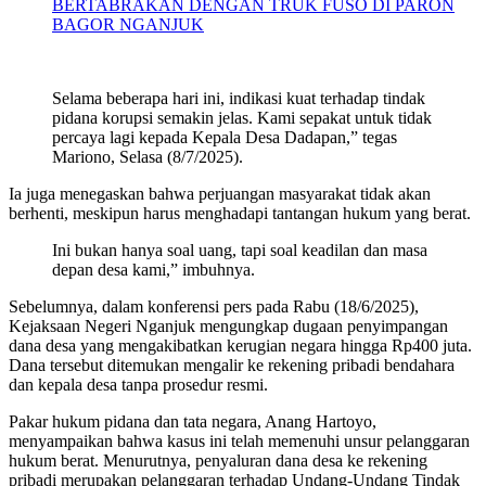
BERTABRAKAN DENGAN TRUK FUSO DI PARON
BAGOR NGANJUK
Selama beberapa hari ini, indikasi kuat terhadap tindak
pidana korupsi semakin jelas. Kami sepakat untuk tidak
percaya lagi kepada Kepala Desa Dadapan,” tegas
Mariono, Selasa (8/7/2025).
Ia juga menegaskan bahwa perjuangan masyarakat tidak akan
berhenti, meskipun harus menghadapi tantangan hukum yang berat.
Ini bukan hanya soal uang, tapi soal keadilan dan masa
depan desa kami,” imbuhnya.
Sebelumnya, dalam konferensi pers pada Rabu (18/6/2025),
Kejaksaan Negeri Nganjuk mengungkap dugaan penyimpangan
dana desa yang mengakibatkan kerugian negara hingga Rp400 juta.
Dana tersebut ditemukan mengalir ke rekening pribadi bendahara
dan kepala desa tanpa prosedur resmi.
Pakar hukum pidana dan tata negara, Anang Hartoyo,
menyampaikan bahwa kasus ini telah memenuhi unsur pelanggaran
hukum berat. Menurutnya, penyaluran dana desa ke rekening
pribadi merupakan pelanggaran terhadap Undang-Undang Tindak