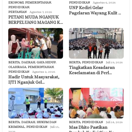
EKONOMI
,
PEMERINTAHAN
,
PENDIDIKAN
Agustus 6, 2026
UNP Kediri Gelar
PENDIDIKAN
,
PERTANIAN
Agustus 7, 2026
Pagelaran Wayang Kulit …
PETANI MUDA NGANJUK
BERPELUANG MAGANG K…
BERITA
,
DAERAH
,
GAYA HIDUP
,
BERITA
,
PENDIDIKAN
Juli 19, 2026
Tingkatkan Kesadaran
OLAHRAGA
,
PEMERINTAHAN
,
PENDIDIKAN
Agustus 2, 2026
Keselamatan di Perl…
Hadir Untuk Masyarakat,
IJTI Nganjuk Gel…
BERITA
,
DAERAH
,
HUKUM DAN
BERITA
,
PENDIDIKAN
Juli 14, 2026
Mas Dhito Pastikan
KRIMINAL
,
PENDIDIKAN
Juli 15,
2026