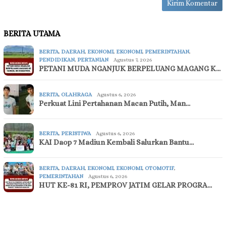
BERITA UTAMA
BERITA
,
DAERAH
,
EKONOMI
,
EKONOMI
,
PEMERINTAHAN
,
PENDIDIKAN
,
PERTANIAN
Agustus 7, 2026
PETANI MUDA NGANJUK BERPELUANG MAGANG K…
BERITA
,
OLAHRAGA
Agustus 6, 2026
Perkuat Lini Pertahanan Macan Putih, Man…
BERITA
,
PERISTIWA
Agustus 6, 2026
KAI Daop 7 Madiun Kembali Salurkan Bantu…
BERITA
,
DAERAH
,
EKONOMI
,
EKONOMI
,
OTOMOTIF
,
PEMERINTAHAN
Agustus 6, 2026
HUT KE-81 RI, PEMPROV JATIM GELAR PROGRA…