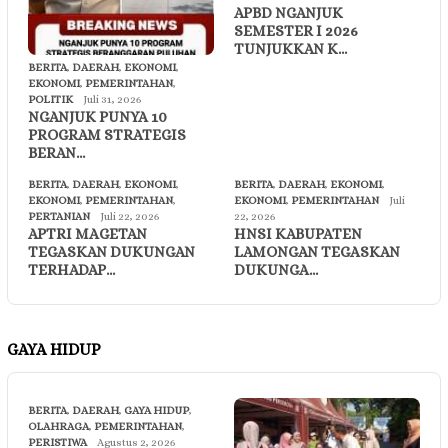
APBD NGANJUK
SEMESTER I 2026
TUNJUKKAN K…
BERITA
,
DAERAH
,
EKONOMI
,
EKONOMI
,
PEMERINTAHAN
,
POLITIK
Juli 31, 2026
NGANJUK PUNYA 10
PROGRAM STRATEGIS
BERAN…
BERITA
,
DAERAH
,
EKONOMI
,
BERITA
,
DAERAH
,
EKONOMI
,
EKONOMI
,
PEMERINTAHAN
,
EKONOMI
,
PEMERINTAHAN
Juli
PERTANIAN
Juli 22, 2026
22, 2026
APTRI MAGETAN
HNSI KABUPATEN
TEGASKAN DUKUNGAN
LAMONGAN TEGASKAN
TERHADAP…
DUKUNGA…
GAYA HIDUP
BERITA
,
DAERAH
,
GAYA HIDUP
,
OLAHRAGA
,
PEMERINTAHAN
,
PERISTIWA
Agustus 2, 2026