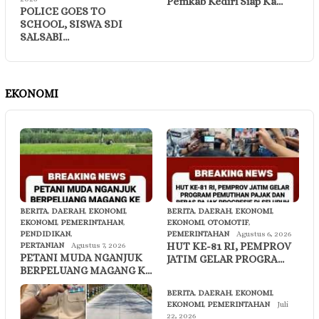
Pemkab Kediri Siap Ka…
POLICE GOES TO
SCHOOL, SISWA SDI
SALSABI…
EKONOMI
BERITA
,
DAERAH
,
EKONOMI
,
BERITA
,
DAERAH
,
EKONOMI
,
EKONOMI
,
PEMERINTAHAN
,
EKONOMI
,
OTOMOTIF
,
PENDIDIKAN
,
PEMERINTAHAN
Agustus 6, 2026
HUT KE-81 RI, PEMPROV
PERTANIAN
Agustus 7, 2026
PETANI MUDA NGANJUK
JATIM GELAR PROGRA…
BERPELUANG MAGANG K…
BERITA
,
DAERAH
,
EKONOMI
,
EKONOMI
,
PEMERINTAHAN
Juli
22, 2026