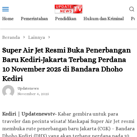
Loncat
Menu
ke
Mobile
konten
Home
Pemerintahan
Pendidikan
Hukum dan Kriminal
Pol
Beranda
Lainnya
Super Air Jet Resmi Buka Penerbangan
Baru Kediri-Jakarta Terbang Perdana
10 November 2025 di Bandara Dhoho
Kediri
Updatenews
November 4, 2025
Kediri | Updatenewstv-
Kabar gembira untuk para
traveler dan pecinta wisata! Maskapai Super Air Jet resmi
membuka rute penerbangan baru Jakarta (CGK) – Bandara
Dhoho Kediri (DHX) yang akan terbang perdana pada 10