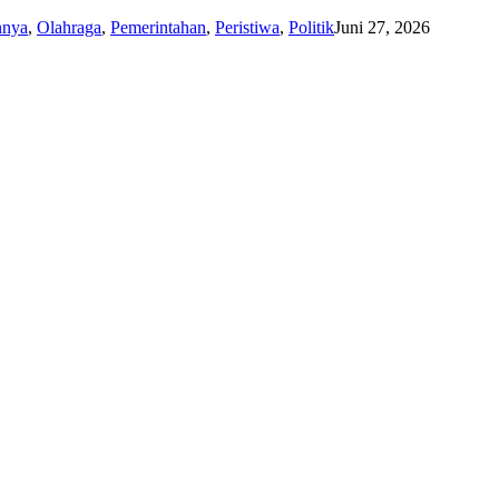
nnya
,
Olahraga
,
Pemerintahan
,
Peristiwa
,
Politik
Juni 27, 2026