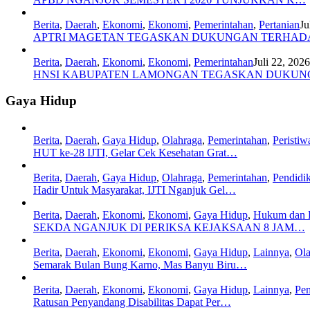
Berita
,
Daerah
,
Ekonomi
,
Ekonomi
,
Pemerintahan
,
Pertanian
Ju
APTRI MAGETAN TEGASKAN DUKUNGAN TERHA
Berita
,
Daerah
,
Ekonomi
,
Ekonomi
,
Pemerintahan
Juli 22, 2026
HNSI KABUPATEN LAMONGAN TEGASKAN DUKU
Gaya Hidup
Berita
,
Daerah
,
Gaya Hidup
,
Olahraga
,
Pemerintahan
,
Peristiw
HUT ke-28 IJTI, Gelar Cek Kesehatan Grat…
Berita
,
Daerah
,
Gaya Hidup
,
Olahraga
,
Pemerintahan
,
Pendidi
Hadir Untuk Masyarakat, IJTI Nganjuk Gel…
Berita
,
Daerah
,
Ekonomi
,
Ekonomi
,
Gaya Hidup
,
Hukum dan 
SEKDA NGANJUK DI PERIKSA KEJAKSAAN 8 JAM…
Berita
,
Daerah
,
Ekonomi
,
Ekonomi
,
Gaya Hidup
,
Lainnya
,
Ola
Semarak Bulan Bung Karno, Mas Banyu Biru…
Berita
,
Daerah
,
Ekonomi
,
Ekonomi
,
Gaya Hidup
,
Lainnya
,
Pem
Ratusan Penyandang Disabilitas Dapat Per…