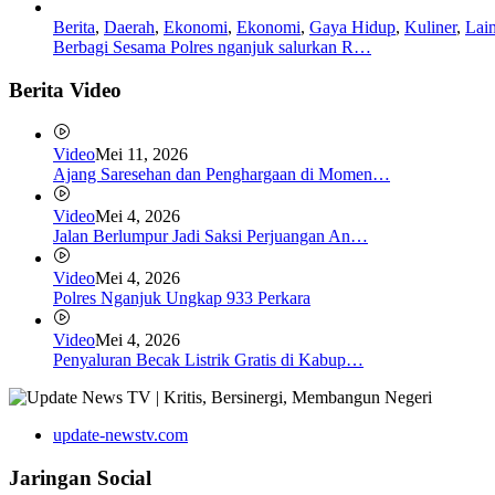
Berita
,
Daerah
,
Ekonomi
,
Ekonomi
,
Gaya Hidup
,
Kuliner
,
Lai
Berbagi Sesama Polres nganjuk salurkan R…
Berita Video
Video
Mei 11, 2026
Ajang Saresehan dan Penghargaan di Momen…
Video
Mei 4, 2026
Jalan Berlumpur Jadi Saksi Perjuangan An…
Video
Mei 4, 2026
Polres Nganjuk Ungkap 933 Perkara
Video
Mei 4, 2026
Penyaluran Becak Listrik Gratis di Kabup…
update-newstv.com
Jaringan Social