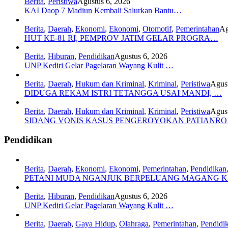
Berita
,
Peristiwa
Agustus 6, 2026
KAI Daop 7 Madiun Kembali Salurkan Bantu…
Berita
,
Daerah
,
Ekonomi
,
Ekonomi
,
Otomotif
,
Pemerintahan
Ag
HUT KE-81 RI, PEMPROV JATIM GELAR PROGRA…
Berita
,
Hiburan
,
Pendidikan
Agustus 6, 2026
UNP Kediri Gelar Pagelaran Wayang Kulit …
Berita
,
Daerah
,
Hukum dan Kriminal
,
Kriminal
,
Peristiwa
Agust
DIDUGA REKAM ISTRI TETANGGA USAI MANDI, …
Berita
,
Daerah
,
Hukum dan Kriminal
,
Kriminal
,
Peristiwa
Agust
SIDANG VONIS KASUS PENGEROYOKAN PATIANR
Pendidikan
Berita
,
Daerah
,
Ekonomi
,
Ekonomi
,
Pemerintahan
,
Pendidikan
PETANI MUDA NGANJUK BERPELUANG MAGANG 
Berita
,
Hiburan
,
Pendidikan
Agustus 6, 2026
UNP Kediri Gelar Pagelaran Wayang Kulit …
Berita
,
Daerah
,
Gaya Hidup
,
Olahraga
,
Pemerintahan
,
Pendidi