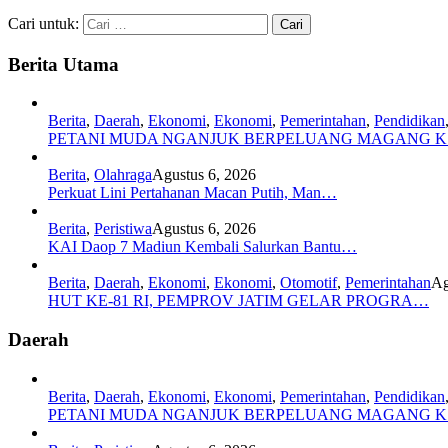
Cari untuk:
Berita Utama
Berita
,
Daerah
,
Ekonomi
,
Ekonomi
,
Pemerintahan
,
Pendidikan
PETANI MUDA NGANJUK BERPELUANG MAGANG 
Berita
,
Olahraga
Agustus 6, 2026
Perkuat Lini Pertahanan Macan Putih, Man…
Berita
,
Peristiwa
Agustus 6, 2026
KAI Daop 7 Madiun Kembali Salurkan Bantu…
Berita
,
Daerah
,
Ekonomi
,
Ekonomi
,
Otomotif
,
Pemerintahan
Ag
HUT KE-81 RI, PEMPROV JATIM GELAR PROGRA…
Daerah
Berita
,
Daerah
,
Ekonomi
,
Ekonomi
,
Pemerintahan
,
Pendidikan
PETANI MUDA NGANJUK BERPELUANG MAGANG 