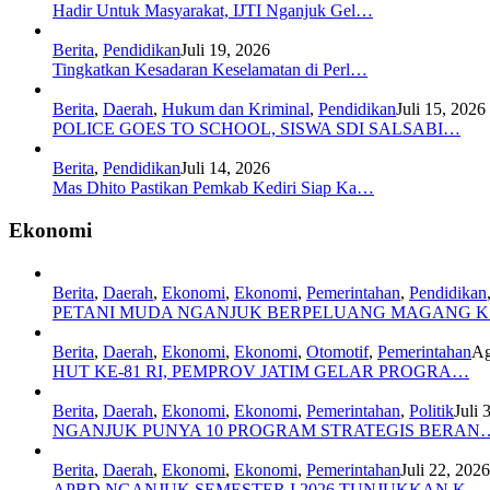
Hadir Untuk Masyarakat, IJTI Nganjuk Gel…
Berita
,
Pendidikan
Juli 19, 2026
Tingkatkan Kesadaran Keselamatan di Perl…
Berita
,
Daerah
,
Hukum dan Kriminal
,
Pendidikan
Juli 15, 2026
POLICE GOES TO SCHOOL, SISWA SDI SALSABI…
Berita
,
Pendidikan
Juli 14, 2026
Mas Dhito Pastikan Pemkab Kediri Siap Ka…
Ekonomi
Berita
,
Daerah
,
Ekonomi
,
Ekonomi
,
Pemerintahan
,
Pendidikan
PETANI MUDA NGANJUK BERPELUANG MAGANG 
Berita
,
Daerah
,
Ekonomi
,
Ekonomi
,
Otomotif
,
Pemerintahan
Ag
HUT KE-81 RI, PEMPROV JATIM GELAR PROGRA…
Berita
,
Daerah
,
Ekonomi
,
Ekonomi
,
Pemerintahan
,
Politik
Juli 
NGANJUK PUNYA 10 PROGRAM STRATEGIS BERAN
Berita
,
Daerah
,
Ekonomi
,
Ekonomi
,
Pemerintahan
Juli 22, 2026
APBD NGANJUK SEMESTER I 2026 TUNJUKKAN K…