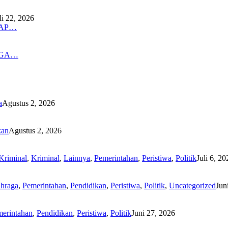
li 22, 2026
DAP…
NGA…
a
Agustus 2, 2026
kan
Agustus 2, 2026
Kriminal
,
Kriminal
,
Lainnya
,
Pemerintahan
,
Peristiwa
,
Politik
Juli 6, 20
hraga
,
Pemerintahan
,
Pendidikan
,
Peristiwa
,
Politik
,
Uncategorized
Jun
erintahan
,
Pendidikan
,
Peristiwa
,
Politik
Juni 27, 2026