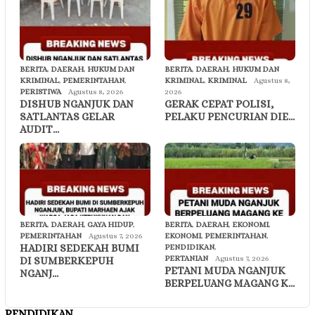
BERITA
,
DAERAH
,
HUKUM DAN
BERITA
,
DAERAH
,
HUKUM DAN
KRIMINAL
,
PEMERINTAHAN
,
KRIMINAL
,
KRIMINAL
Agustus 8,
PERISTIWA
Agustus 8, 2026
2026
DISHUB NGANJUK DAN
GERAK CEPAT POLISI,
SATLANTAS GELAR
PELAKU PENCURIAN DIE…
AUDIT…
BERITA
,
DAERAH
,
GAYA HIDUP
,
BERITA
,
DAERAH
,
EKONOMI
,
PEMERINTAHAN
Agustus 7, 2026
EKONOMI
,
PEMERINTAHAN
,
HADIRI SEDEKAH BUMI
PENDIDIKAN
,
PERTANIAN
Agustus 7, 2026
DI SUMBERKEPUH
PETANI MUDA NGANJUK
NGANJ…
BERPELUANG MAGANG K…
PENDIDIKAN