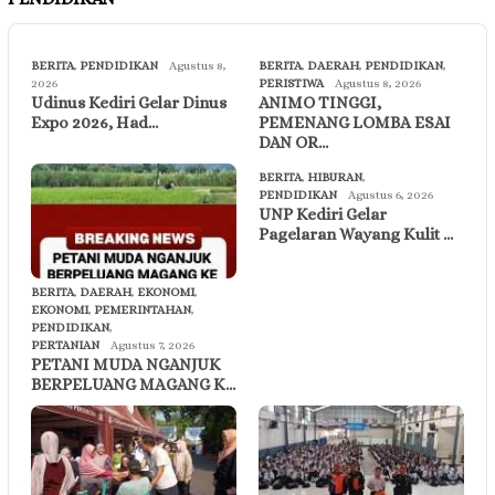
BERITA
,
PENDIDIKAN
Agustus 8,
BERITA
,
DAERAH
,
PENDIDIKAN
,
2026
PERISTIWA
Agustus 8, 2026
Udinus Kediri Gelar Dinus
ANIMO TINGGI,
Expo 2026, Had…
PEMENANG LOMBA ESAI
DAN OR…
BERITA
,
HIBURAN
,
PENDIDIKAN
Agustus 6, 2026
UNP Kediri Gelar
Pagelaran Wayang Kulit …
BERITA
,
DAERAH
,
EKONOMI
,
EKONOMI
,
PEMERINTAHAN
,
PENDIDIKAN
,
PERTANIAN
Agustus 7, 2026
PETANI MUDA NGANJUK
BERPELUANG MAGANG K…