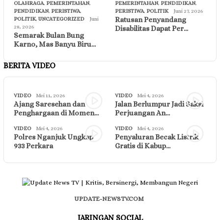
OLAHRAGA
,
PEMERINTAHAN
,
PEMERINTAHAN
,
PENDIDIKAN
,
PENDIDIKAN
,
PERISTIWA
,
PERISTIWA
,
POLITIK
Juni 27, 2026
Ratusan Penyandang
POLITIK
,
UNCATEGORIZED
Juni
28, 2026
Disabilitas Dapat Per…
Semarak Bulan Bung
Karno, Mas Banyu Biru…
BERITA VIDEO
VIDEO
Mei 11, 2026
VIDEO
Mei 4, 2026
Ajang Saresehan dan
Jalan Berlumpur Jadi Saksi
Penghargaan di Momen…
Perjuangan An…
VIDEO
Mei 4, 2026
VIDEO
Mei 4, 2026
Polres Nganjuk Ungkap
Penyaluran Becak Listrik
933 Perkara
Gratis di Kabup…
UPDATE-NEWSTV.COM
JARINGAN SOCIAL