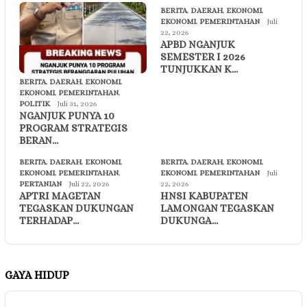
BERITA
,
DAERAH
,
EKONOMI
,
EKONOMI
,
PEMERINTAHAN
Juli
22, 2026
APBD NGANJUK
SEMESTER I 2026
TUNJUKKAN K…
BERITA
,
DAERAH
,
EKONOMI
,
EKONOMI
,
PEMERINTAHAN
,
POLITIK
Juli 31, 2026
NGANJUK PUNYA 10
PROGRAM STRATEGIS
BERAN…
BERITA
,
DAERAH
,
EKONOMI
,
BERITA
,
DAERAH
,
EKONOMI
,
EKONOMI
,
PEMERINTAHAN
,
EKONOMI
,
PEMERINTAHAN
Juli
PERTANIAN
Juli 22, 2026
22, 2026
APTRI MAGETAN
HNSI KABUPATEN
TEGASKAN DUKUNGAN
LAMONGAN TEGASKAN
TERHADAP…
DUKUNGA…
GAYA HIDUP