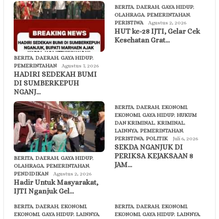
BERITA
,
DAERAH
,
GAYA HIDUP
,
OLAHRAGA
,
PEMERINTAHAN
,
PERISTIWA
Agustus 2, 2026
HUT ke-28 IJTI, Gelar Cek
Kesehatan Grat…
BERITA
,
DAERAH
,
GAYA HIDUP
,
PEMERINTAHAN
Agustus 7, 2026
HADIRI SEDEKAH BUMI
DI SUMBERKEPUH
NGANJ…
BERITA
,
DAERAH
,
EKONOMI
,
EKONOMI
,
GAYA HIDUP
,
HUKUM
DAN KRIMINAL
,
KRIMINAL
,
LAINNYA
,
PEMERINTAHAN
,
PERISTIWA
,
POLITIK
Juli 6, 2026
SEKDA NGANJUK DI
PERIKSA KEJAKSAAN 8
BERITA
,
DAERAH
,
GAYA HIDUP
,
JAM…
OLAHRAGA
,
PEMERINTAHAN
,
PENDIDIKAN
Agustus 2, 2026
Hadir Untuk Masyarakat,
IJTI Nganjuk Gel…
BERITA
,
DAERAH
,
EKONOMI
,
BERITA
,
DAERAH
,
EKONOMI
,
EKONOMI
,
GAYA HIDUP
,
LAINNYA
,
EKONOMI
,
GAYA HIDUP
,
LAINNYA
,