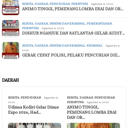
BERITA
,
DAERAH
,
PENDIDIKAN
,
PERISTIWA
Agustus 8, 2026
ANIMO TINGGI, PEMENANG LOMBA ESAI DAN OR…
BERITA
,
DAERAH
,
HUKUM DAN KRIMINAL
,
PEMERINTAHAN
,
PERISTIWA
Agustus 8, 2026
DISHUB NGANJUK DAN SATLANTAS GELAR AUDIT…
BERITA
,
DAERAH
,
HUKUM DAN KRIMINAL
,
KRIMINAL
Agustus 8,
2026
GERAK CEPAT POLISI, PELAKU PENCURIAN DIE…
DAERAH
BERITA
,
PENDIDIKAN
Agustus 8,
BERITA
,
DAERAH
,
PENDIDIKAN
,
2026
PERISTIWA
Agustus 8, 2026
Udinus Kediri Gelar Dinus
ANIMO TINGGI,
Expo 2026, Had…
PEMENANG LOMBA ESAI
DAN OR…