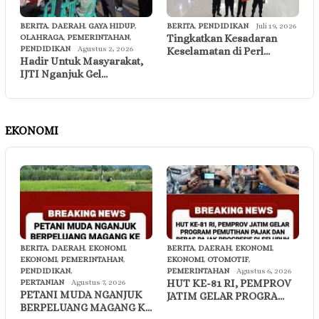
BERITA
,
DAERAH
,
GAYA HIDUP
,
BERITA
,
PENDIDIKAN
Juli 19, 2026
Tingkatkan Kesadaran
OLAHRAGA
,
PEMERINTAHAN
,
PENDIDIKAN
Agustus 2, 2026
Keselamatan di Perl…
Hadir Untuk Masyarakat,
IJTI Nganjuk Gel…
EKONOMI
BERITA
,
DAERAH
,
EKONOMI
,
BERITA
,
DAERAH
,
EKONOMI
,
EKONOMI
,
PEMERINTAHAN
,
EKONOMI
,
OTOMOTIF
,
PENDIDIKAN
,
PEMERINTAHAN
Agustus 6, 2026
HUT KE-81 RI, PEMPROV
PERTANIAN
Agustus 7, 2026
PETANI MUDA NGANJUK
JATIM GELAR PROGRA…
BERPELUANG MAGANG K…