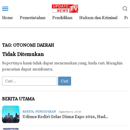
Loncat
Menu
ke
Mobile
konten
Home
Pemerintahan
Pendidikan
Hukum dan Kriminal
Pol
TAG:
OTONOMI DAERAH
Tidak Ditemukan
Sepertinya kami tidak dapat menemukan yang Anda cari. Mungkin
pencarian dapat membantu.
Cari
untuk:
BERITA UTAMA
BERITA
,
PENDIDIKAN
Agustus 8, 2026
Udinus Kediri Gelar Dinus Expo 2026, Had…