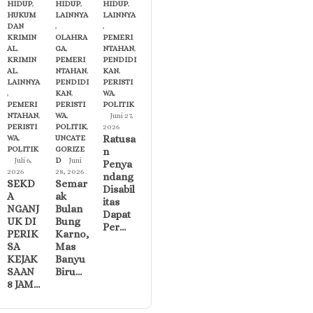
HIDUP
,
HIDUP
,
HIDUP
,
HUKUM
LAINNYA
LAINNYA
DAN
,
,
KRIMIN
OLAHRA
PEMERI
AL
,
GA
,
NTAHAN
,
KRIMIN
PEMERI
PENDIDI
AL
,
NTAHAN
,
KAN
,
LAINNYA
PENDIDI
PERISTI
,
KAN
,
WA
,
PEMERI
PERISTI
POLITIK
NTAHAN
,
WA
,
Juni 27,
PERISTI
POLITIK
,
2026
Ratusa
WA
,
UNCATE
POLITIK
GORIZE
n
Juli 6,
D
Juni
Penya
2026
28, 2026
ndang
SEKD
Semar
Disabil
A
ak
itas
NGANJ
Bulan
Dapat
UK DI
Bung
Per…
PERIK
Karno,
SA
Mas
KEJAK
Banyu
SAAN
Biru…
8 JAM…