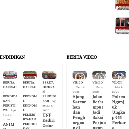
ENDIDIKAN
BERITA VIDEO
BERITA
,
BERITA
,
BERITA
,
VIDEO
VIDEO
VIDEO
DAERAH
DAERAH
HIBURA
Mei 11,
Mei 4,
Mei 4,
,
,
N
,
2026
2026
2026
Ajang
Jalan
Polres
PENDIDI
EKONOM
PENDIDI
KAN
,
I
,
KAN
Ag
Sarese
Berlu
Nganj
PERISTI
EKONOM
ustus 6,
han
mpur
uk
WA
Agu
I
,
2026
dan
Jadi
Ungka
UNP
stus 8,
PEMERI
Pengh
Saksi
p 933
2026
NTAHAN
,
Kediri
argaa
Perjua
Perkar
ANIM
PENDIDI
Gelar
n di
ngan
a
KAN
,