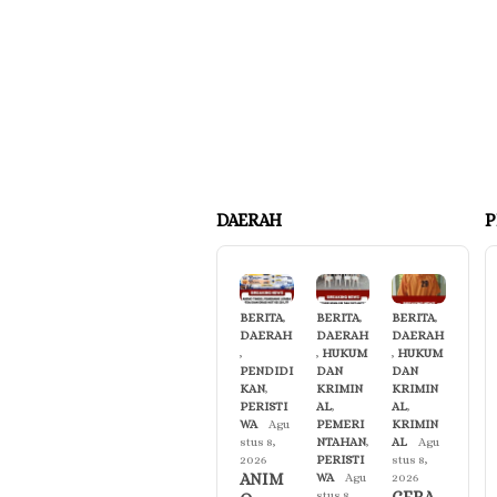
DAERAH
P
BERITA
,
BERITA
,
BERITA
,
DAERAH
DAERAH
DAERAH
,
,
HUKUM
,
HUKUM
PENDIDI
DAN
DAN
KAN
,
KRIMIN
KRIMIN
PERISTI
AL
,
AL
,
WA
Agu
PEMERI
KRIMIN
stus 8,
NTAHAN
,
AL
Agu
2026
PERISTI
stus 8,
ANIM
WA
Agu
2026
stus 8,