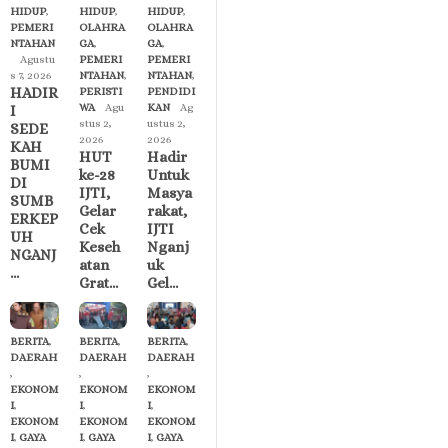
HIDUP
,
HIDUP
,
HIDUP
,
PEMERI
OLAHRA
OLAHRA
NTAHAN
GA
,
GA
,
Agustu
PEMERI
PEMERI
s 7, 2026
NTAHAN
,
NTAHAN
,
HADIR
PERISTI
PENDIDI
WA
Agu
KAN
Ag
I
stus 2,
ustus 2,
SEDE
2026
2026
KAH
HUT
Hadir
BUMI
ke-28
Untuk
DI
IJTI,
Masya
SUMB
Gelar
rakat,
ERKEP
Cek
IJTI
UH
Keseh
Nganj
NGANJ
atan
uk
…
Grat…
Gel…
BERITA
,
BERITA
,
BERITA
,
DAERAH
DAERAH
DAERAH
,
,
,
EKONOM
EKONOM
EKONOM
I
,
I
,
I
,
EKONOM
EKONOM
EKONOM
I
,
GAYA
I
,
GAYA
I
,
GAYA