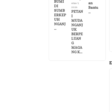
BUMI
an
stus 7,
DI
Bantu
2026
SUMB
PETAN
…
ERKEP
I
UH
MUDA
NGANJ
NGANJ
…
UK
BERPE
LUAN
G
MAGA
NG K…
E