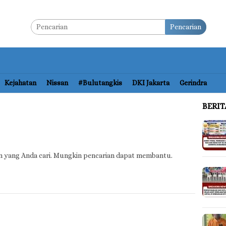
Pencarian
Kejahatan
Nissan
#bulutangkis
DKI Jakarta
Gerindra
BERI
n yang Anda cari. Mungkin pencarian dapat membantu.