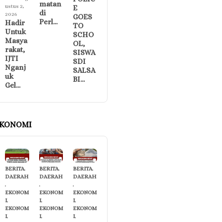
matan
ustus 2,
E
di
2026
GOES
Perl…
Hadir
TO
Untuk
SCHO
Masya
OL,
rakat,
SISWA
IJTI
SDI
Nganj
SALSA
uk
BI…
Gel…
KONOMI
BERITA
,
BERITA
,
BERITA
,
DAERAH
DAERAH
DAERAH
,
,
,
EKONOM
EKONOM
EKONOM
I
,
I
,
I
,
EKONOM
EKONOM
EKONOM
I
,
I
,
I
,