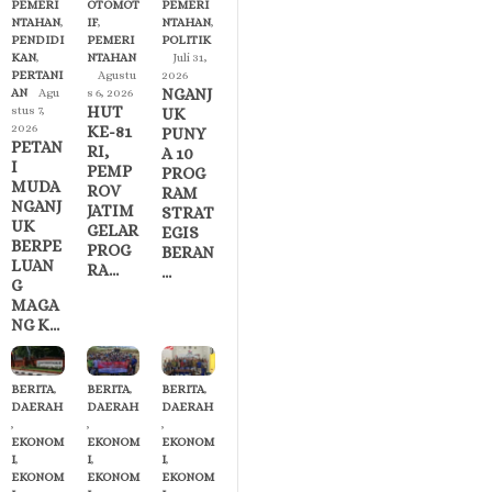
PEMERI
OTOMOT
PEMERI
NTAHAN
,
IF
,
NTAHAN
,
PENDIDI
PEMERI
POLITIK
KAN
,
NTAHAN
Juli 31,
PERTANI
Agustu
2026
NGANJ
AN
Agu
s 6, 2026
HUT
stus 7,
UK
2026
KE-81
PUNY
PETAN
RI,
A 10
I
PEMP
PROG
MUDA
ROV
RAM
NGANJ
JATIM
STRAT
UK
GELAR
EGIS
BERPE
PROG
BERAN
LUAN
RA…
…
G
MAGA
NG K…
BERITA
,
BERITA
,
BERITA
,
DAERAH
DAERAH
DAERAH
,
,
,
EKONOM
EKONOM
EKONOM
I
,
I
,
I
,
EKONOM
EKONOM
EKONOM