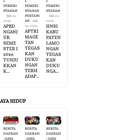
I
,
I
,
I
,
PEMERI
PEMERI
PEMERI
NTAHAN
NTAHAN
,
NTAHAN
Juli 22,
PERTANI
Juli 22,
2026
AN
Juli
2026
APBD
HNSI
22, 2026
APTRI
NGANJ
KABU
MAGE
UK
PATEN
TAN
SEME
LAMO
TEGAS
STER I
NGAN
KAN
2026
TEGAS
DUKU
TUNJU
KAN
NGAN
KKAN
DUKU
TERH
K…
NGA…
ADAP…
AYA HIDUP
BERITA
,
BERITA
,
BERITA
,
DAERAH
DAERAH
DAERAH
,
GAYA
,
GAYA
,
GAYA