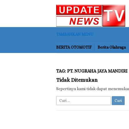
Loncat
ke
konten
TAMBAHKAN MENU
BERITA OTOMOTIF
Berita Olahraga
TAG:
PT. NUGRAHA JAYA MANDIRI
Tidak Ditemukan
Sepertinya kami tidak dapat menemuka
Cari
untuk: