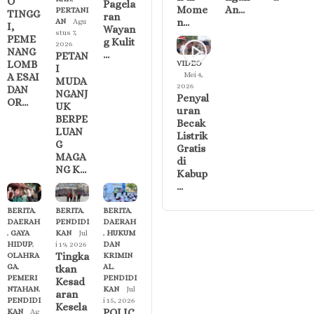
O
Pagela
Mome
An…
PERTANI
TINGG
ran
n…
AN
Agu
I,
Wayan
stus 7,
PEME
g Kulit
2026
NANG
…
PETAN
LOMB
VIDEO
I
Mei 4,
A ESAI
MUDA
2026
DAN
NGANJ
Penyal
OR…
UK
uran
BERPE
Becak
LUAN
Listrik
G
Gratis
MAGA
di
NG K…
Kabup
…
BERITA
,
BERITA
,
BERITA
,
DAERAH
PENDIDI
DAERAH
,
GAYA
KAN
Jul
,
HUKUM
HIDUP
,
i 19, 2026
DAN
Tingka
OLAHRA
KRIMIN
GA
,
AL
,
tkan
PEMERI
PENDIDI
Kesad
NTAHAN
,
KAN
Jul
aran
PENDIDI
i 15, 2026
Kesela
POLIC
KAN
Ag