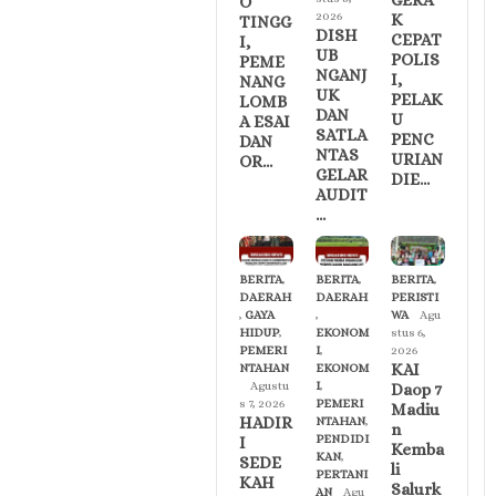
GERA
O
2026
K
TINGG
DISH
CEPAT
I,
UB
POLIS
PEME
NGANJ
I,
NANG
UK
PELAK
LOMB
DAN
U
A ESAI
SATLA
PENC
DAN
NTAS
URIAN
OR…
GELAR
DIE…
AUDIT
…
BERITA
,
BERITA
,
BERITA
,
DAERAH
DAERAH
PERISTI
,
GAYA
,
WA
Agu
HIDUP
,
EKONOM
stus 6,
PEMERI
I
,
2026
KAI
NTAHAN
EKONOM
Agustu
I
,
Daop 7
s 7, 2026
PEMERI
Madiu
HADIR
NTAHAN
,
n
PENDIDI
I
Kemba
KAN
,
SEDE
li
PERTANI
KAH
Salurk
AN
Agu