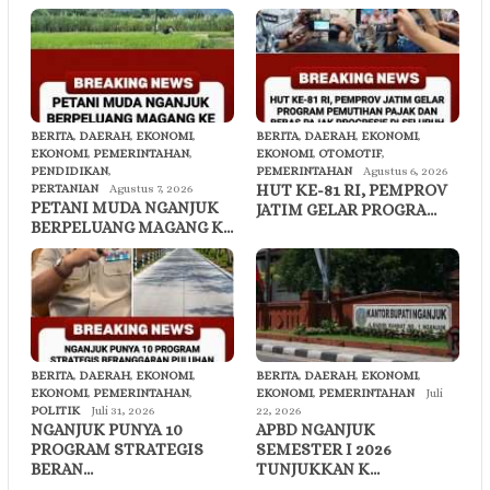
BERITA
,
DAERAH
,
EKONOMI
,
BERITA
,
DAERAH
,
EKONOMI
,
EKONOMI
,
PEMERINTAHAN
,
EKONOMI
,
OTOMOTIF
,
PENDIDIKAN
,
PEMERINTAHAN
Agustus 6, 2026
HUT KE-81 RI, PEMPROV
PERTANIAN
Agustus 7, 2026
PETANI MUDA NGANJUK
JATIM GELAR PROGRA…
BERPELUANG MAGANG K…
BERITA
,
DAERAH
,
EKONOMI
,
BERITA
,
DAERAH
,
EKONOMI
,
EKONOMI
,
PEMERINTAHAN
,
EKONOMI
,
PEMERINTAHAN
Juli
POLITIK
Juli 31, 2026
22, 2026
NGANJUK PUNYA 10
APBD NGANJUK
PROGRAM STRATEGIS
SEMESTER I 2026
BERAN…
TUNJUKKAN K…