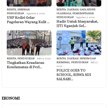
BERITA
,
HIBURAN
,
BERITA
,
DAERAH
,
GAYA HIDUP
,
PENDIDIKAN
Agustus 6, 2026
OLAHRAGA
,
PEMERINTAHAN
,
UNP Kediri Gelar
PENDIDIKAN
Agustus 2, 2026
Hadir Untuk Masyarakat,
Pagelaran Wayang Kulit …
IJTI Nganjuk Gel…
BERITA
,
PENDIDIKAN
Juli 19, 2026
BERITA
,
DAERAH
,
HUKUM DAN
Tingkatkan Kesadaran
KRIMINAL
,
PENDIDIKAN
Juli 15,
2026
Keselamatan di Perl…
POLICE GOES TO
SCHOOL, SISWA SDI
SALSABI…
EKONOMI