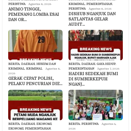
PERISTIWA
Agustus 8, 2026
KRIMINAL
,
PEMERINTAHAN
,
ANIMO TINGGI,
PERISTIWA
Agustus 8, 2026
DISHUB NGANJUK DAN
PEMENANG LOMBA ESAI
SATLANTAS GELAR
DAN OR…
AUDIT…
BERITA
,
DAERAH
,
HUKUM DAN
BERITA
,
DAERAH
,
GAYA HIDUP
,
KRIMINAL
,
KRIMINAL
Agustus 8,
PEMERINTAHAN
Agustus 7, 2026
HADIRI SEDEKAH BUMI
2026
GERAK CEPAT POLISI,
DI SUMBERKEPUH
PELAKU PENCURIAN DIE…
NGANJ…
BERITA
,
DAERAH
,
EKONOMI
,
BERITA
,
PERISTIWA
Agustus 6,
EKONOMI
,
PEMERINTAHAN
,
2026