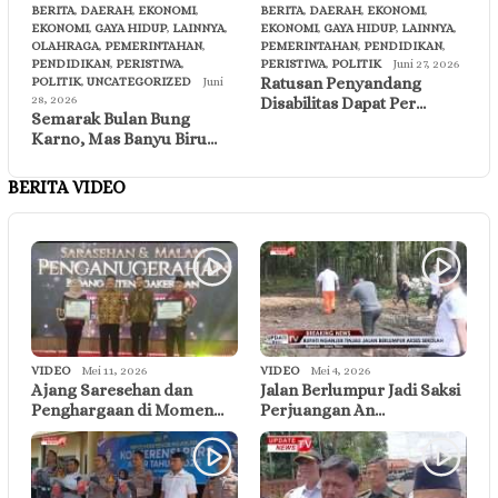
BERITA
,
DAERAH
,
EKONOMI
,
BERITA
,
DAERAH
,
EKONOMI
,
EKONOMI
,
GAYA HIDUP
,
LAINNYA
,
EKONOMI
,
GAYA HIDUP
,
LAINNYA
,
OLAHRAGA
,
PEMERINTAHAN
,
PEMERINTAHAN
,
PENDIDIKAN
,
PENDIDIKAN
,
PERISTIWA
,
PERISTIWA
,
POLITIK
Juni 27, 2026
Ratusan Penyandang
POLITIK
,
UNCATEGORIZED
Juni
28, 2026
Disabilitas Dapat Per…
Semarak Bulan Bung
Karno, Mas Banyu Biru…
BERITA VIDEO
VIDEO
Mei 11, 2026
VIDEO
Mei 4, 2026
Ajang Saresehan dan
Jalan Berlumpur Jadi Saksi
Penghargaan di Momen…
Perjuangan An…