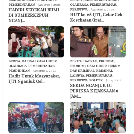
PEMERINTAHAN
Agustus 7, 2026
OLAHRAGA
,
PEMERINTAHAN
,
HADIRI SEDEKAH BUMI
PERISTIWA
Agustus 2, 2026
HUT ke-28 IJTI, Gelar Cek
DI SUMBERKEPUH
Kesehatan Grat…
NGANJ…
BERITA
,
DAERAH
,
GAYA HIDUP
,
BERITA
,
DAERAH
,
EKONOMI
,
OLAHRAGA
,
PEMERINTAHAN
,
EKONOMI
,
GAYA HIDUP
,
HUKUM
PENDIDIKAN
Agustus 2, 2026
DAN KRIMINAL
,
KRIMINAL
,
Hadir Untuk Masyarakat,
LAINNYA
,
PEMERINTAHAN
,
PERISTIWA
,
POLITIK
Juli 6, 2026
IJTI Nganjuk Gel…
SEKDA NGANJUK DI
PERIKSA KEJAKSAAN 8
JAM…