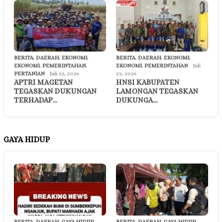
BERITA
,
DAERAH
,
EKONOMI
,
BERITA
,
DAERAH
,
EKONOMI
,
EKONOMI
,
PEMERINTAHAN
,
EKONOMI
,
PEMERINTAHAN
Juli
PERTANIAN
Juli 22, 2026
22, 2026
APTRI MAGETAN
HNSI KABUPATEN
TEGASKAN DUKUNGAN
LAMONGAN TEGASKAN
TERHADAP…
DUKUNGA…
GAYA HIDUP
BERITA
,
DAERAH
,
GAYA HIDUP
,
BERITA
,
DAERAH
,
GAYA HIDUP
,