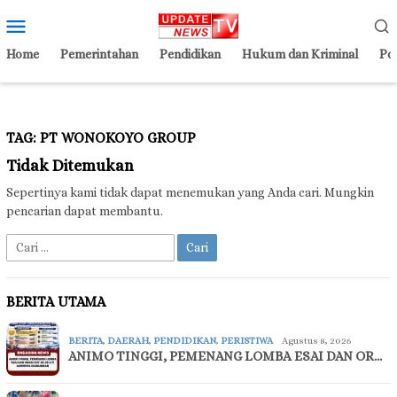
Loncat
Menu
ke
Mobile
konten
Home
Pemerintahan
Pendidikan
Hukum dan Kriminal
Pol
TAG:
PT WONOKOYO GROUP
Tidak Ditemukan
Sepertinya kami tidak dapat menemukan yang Anda cari. Mungkin
pencarian dapat membantu.
Cari
untuk:
BERITA UTAMA
BERITA
,
DAERAH
,
PENDIDIKAN
,
PERISTIWA
Agustus 8, 2026
ANIMO TINGGI, PEMENANG LOMBA ESAI DAN OR…