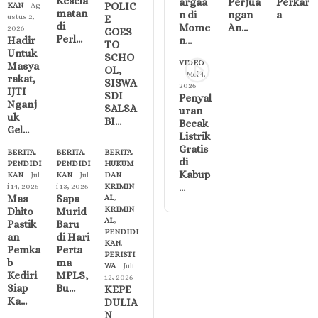
Kesela
argaa
Perjua
Perkar
POLIC
KAN
Ag
matan
n di
ngan
a
ustus 2,
E
di
Mome
An…
2026
GOES
Perl…
Hadir
n…
TO
Untuk
SCHO
VIDEO
Masya
OL,
Mei 4,
rakat,
SISWA
2026
IJTI
SDI
Penyal
Nganj
SALSA
uran
uk
BI…
Becak
Gel…
Listrik
Gratis
BERITA
,
BERITA
,
BERITA
,
di
PENDIDI
PENDIDI
HUKUM
Kabup
KAN
Jul
KAN
Jul
DAN
…
i 14, 2026
i 13, 2026
KRIMIN
Mas
Sapa
AL
,
KRIMIN
Dhito
Murid
AL
,
Pastik
Baru
PENDIDI
an
di Hari
KAN
,
Pemka
Perta
PERISTI
b
ma
WA
Juli
Kediri
MPLS,
12, 2026
Siap
Bu…
KEPE
Ka…
DULIA
N