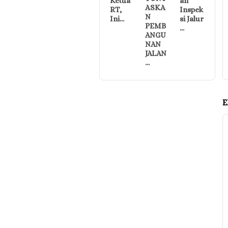
Ketua
an
ASKA
RT,
Inspek
N
Ini…
si Jalur
PEMB
…
ANGU
NAN
JALAN
…
E