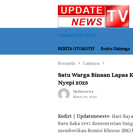
Loncat
ke
konten
TAMBAHKAN MENU
BERITA OTOMOTIF
Berita Olahraga
Beranda
Lainnya
Satu Warga Binaan Lapas K
Nyepi 2025
Updatenews
Maret 29, 2025
Kediri | Updatenewstv-
Hari Raya
Baru Saka 1947, Kementerian Imi
memberikan Remisi Khusus (RK) b