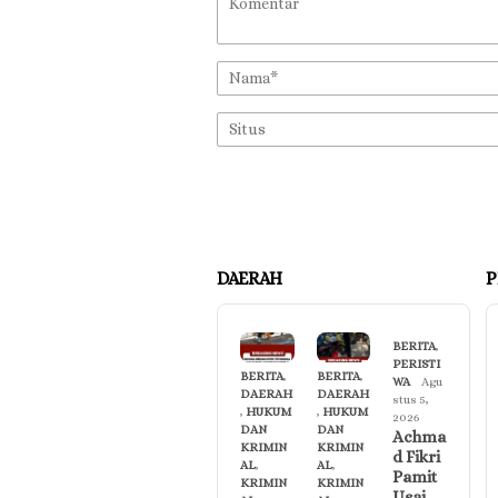
DAERAH
P
BERITA
,
PERISTI
BERITA
,
BERITA
,
WA
Agu
DAERAH
DAERAH
stus 5,
,
HUKUM
,
HUKUM
2026
DAN
DAN
Achma
KRIMIN
KRIMIN
d Fikri
AL
,
AL
,
Pamit
KRIMIN
KRIMIN
Usai