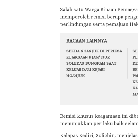
Salah satu Warga Binaan Pemasyar
memperoleh remisi berupa peng
perlindungan serta pemajuan Hak
BACAAN LAINNYA
SEKDA NGANJUK DI PERIKSA
SE
KEJAKSAAN 8 JAM’ NUR
PE
SOLEKAN BUNGKAM SAAT
KE
KELUAR DARI KEJARI
BE
NGANJUK
PA
KE
KA
MA
Remisi khusus keagamaan ini dib
menunjukkan perilaku baik selam
Kalapas Kediri, Solichin, menje