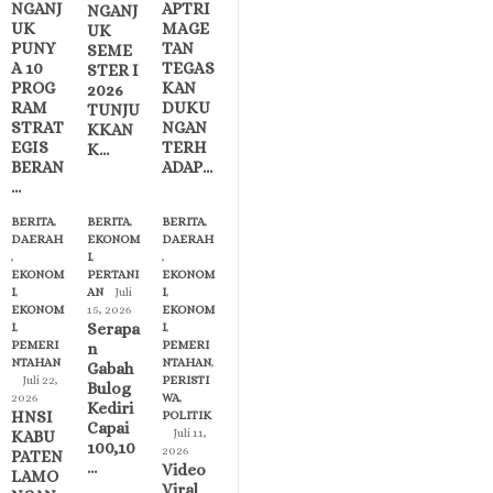
NGANJ
APTRI
NGANJ
UK
MAGE
UK
PUNY
TAN
SEME
A 10
TEGAS
STER I
PROG
KAN
2026
RAM
DUKU
TUNJU
STRAT
NGAN
KKAN
EGIS
TERH
K…
BERAN
ADAP…
…
BERITA
,
BERITA
,
BERITA
,
DAERAH
EKONOM
DAERAH
,
I
,
,
EKONOM
PERTANI
EKONOM
I
,
AN
Juli
I
,
EKONOM
15, 2026
EKONOM
Serapa
I
,
I
,
PEMERI
PEMERI
n
NTAHAN
NTAHAN
,
Gabah
Juli 22,
PERISTI
Bulog
2026
WA
,
Kediri
HNSI
POLITIK
Capai
Juli 11,
KABU
100,10
2026
PATEN
…
Video
LAMO
Viral