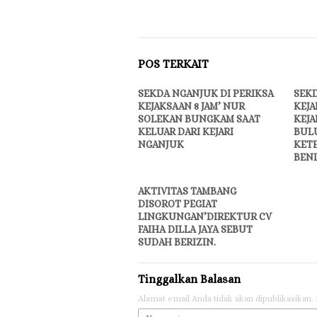
POS TERKAIT
SEKDA NGANJUK DI PERIKSA
SEKD
KEJAKSAAN 8 JAM’ NUR
KEJA
SOLEKAN BUNGKAM SAAT
KEJA
KELUAR DARI KEJARI
BUL
NGANJUK
KET
BEN
AKTIVITAS TAMBANG
DISOROT PEGIAT
LINGKUNGAN’DIREKTUR CV
FAIHA DILLA JAYA SEBUT
SUDAH BERIZIN.
Tinggalkan Balasan
Alamat email Anda tidak akan dipublikasikan.