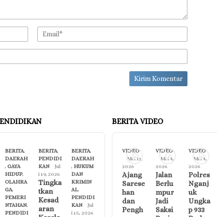
ENDIDIKAN
BERITA VIDEO
BERITA
,
BERITA
,
BERITA
,
VIDEO
VIDEO
VIDEO
DAERAH
PENDIDI
DAERAH
Mei 11,
Mei 4,
Mei 4,
,
GAYA
KAN
Jul
,
HUKUM
2026
2026
2026
Ajang
Jalan
Polres
HIDUP
,
i 19, 2026
DAN
Tingka
OLAHRA
KRIMIN
Sarese
Berlu
Nganj
GA
,
AL
,
tkan
han
mpur
uk
PEMERI
PENDIDI
Kesad
dan
Jadi
Ungka
NTAHAN
,
KAN
Jul
aran
Pengh
Saksi
p 933
PENDIDI
i 15, 2026