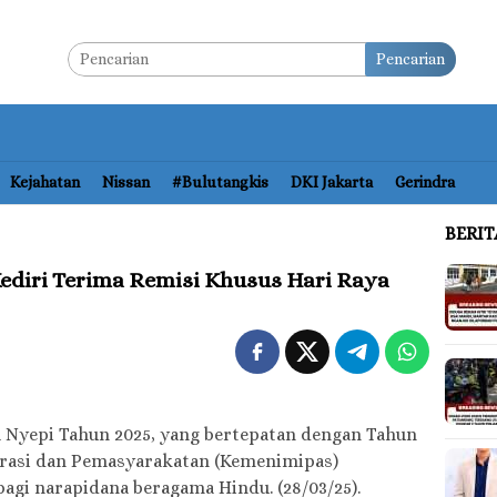
Pencarian
Kejahatan
Nissan
#bulutangkis
DKI Jakarta
Gerindra
BERI
ediri Terima Remisi Khusus Hari Raya
 Nyepi Tahun 2025, yang bertepatan dengan Tahun
grasi dan Pemasyarakatan (Kemenimipas)
agi narapidana beragama Hindu. (28/03/25).