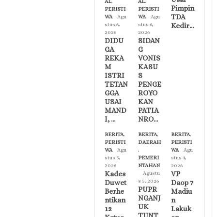
AL
,
AL
,
Pimpin
PERISTI
PERISTI
TDA
WA
Agu
WA
Agu
Kedir…
stus 6,
stus 6,
2026
2026
DIDU
SIDAN
GA
G
REKA
VONIS
M
KASU
ISTRI
S
TETAN
PENGE
GGA
ROYO
USAI
KAN
MAND
PATIA
I, …
NRO…
BERITA
,
BERITA
,
BERITA
,
PERISTI
DAERAH
PERISTI
WA
Agu
,
WA
Agu
stus 5,
PEMERI
stus 4,
2026
NTAHAN
2026
Kades
VP
Agustu
s 5, 2026
Duwet
Daop 7
PUPR
Berhe
Madiu
NGANJ
ntikan
n
UK
12
Lakuk
TUNT