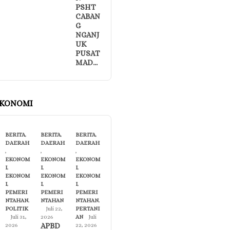
PSHT
CABAN
G
NGANJ
UK
PUSAT
MAD…
KONOMI
BERITA
,
BERITA
,
BERITA
,
DAERAH
DAERAH
DAERAH
,
,
,
EKONOM
EKONOM
EKONOM
I
,
I
,
I
,
EKONOM
EKONOM
EKONOM
I
,
I
,
I
,
PEMERI
PEMERI
PEMERI
NTAHAN
,
NTAHAN
NTAHAN
,
POLITIK
Juli 22,
PERTANI
Juli 31,
2026
AN
Juli
APBD
2026
22, 2026