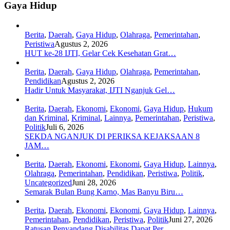
Gaya Hidup
Berita
,
Daerah
,
Gaya Hidup
,
Olahraga
,
Pemerintahan
,
Peristiwa
Agustus 2, 2026
HUT ke-28 IJTI, Gelar Cek Kesehatan Grat…
Berita
,
Daerah
,
Gaya Hidup
,
Olahraga
,
Pemerintahan
,
Pendidikan
Agustus 2, 2026
Hadir Untuk Masyarakat, IJTI Nganjuk Gel…
Berita
,
Daerah
,
Ekonomi
,
Ekonomi
,
Gaya Hidup
,
Hukum
dan Kriminal
,
Kriminal
,
Lainnya
,
Pemerintahan
,
Peristiwa
,
Politik
Juli 6, 2026
SEKDA NGANJUK DI PERIKSA KEJAKSAAN 8
JAM…
Berita
,
Daerah
,
Ekonomi
,
Ekonomi
,
Gaya Hidup
,
Lainnya
,
Olahraga
,
Pemerintahan
,
Pendidikan
,
Peristiwa
,
Politik
,
Uncategorized
Juni 28, 2026
Semarak Bulan Bung Karno, Mas Banyu Biru…
Berita
,
Daerah
,
Ekonomi
,
Ekonomi
,
Gaya Hidup
,
Lainnya
,
Pemerintahan
,
Pendidikan
,
Peristiwa
,
Politik
Juni 27, 2026
Ratusan Penyandang Disabilitas Dapat Per…