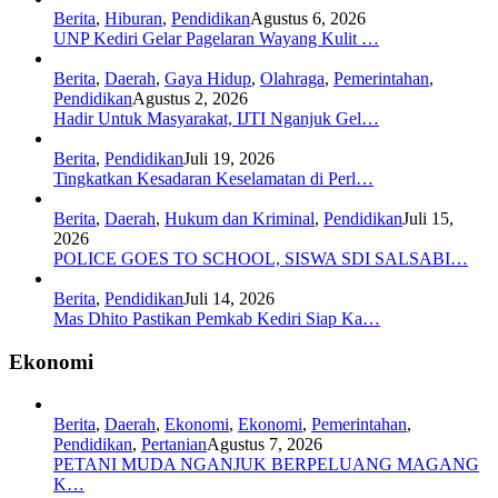
Berita
,
Hiburan
,
Pendidikan
Agustus 6, 2026
UNP Kediri Gelar Pagelaran Wayang Kulit …
Berita
,
Daerah
,
Gaya Hidup
,
Olahraga
,
Pemerintahan
,
Pendidikan
Agustus 2, 2026
Hadir Untuk Masyarakat, IJTI Nganjuk Gel…
Berita
,
Pendidikan
Juli 19, 2026
Tingkatkan Kesadaran Keselamatan di Perl…
Berita
,
Daerah
,
Hukum dan Kriminal
,
Pendidikan
Juli 15,
2026
POLICE GOES TO SCHOOL, SISWA SDI SALSABI…
Berita
,
Pendidikan
Juli 14, 2026
Mas Dhito Pastikan Pemkab Kediri Siap Ka…
Ekonomi
Berita
,
Daerah
,
Ekonomi
,
Ekonomi
,
Pemerintahan
,
Pendidikan
,
Pertanian
Agustus 7, 2026
PETANI MUDA NGANJUK BERPELUANG MAGANG
K…