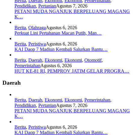
Berita
,
Daerah
,
Ekonomi
,
Ekonomi
,
Pemerintahan
,
Pendidikan
,
Pertanian
Agustus 7, 2026
PETANI MUDA NGANJUK BERPELUANG MAGANG
K…
Berita
,
Olahraga
Agustus 6, 2026
Perkuat Lini Pertahanan Macan Putih, Man…
Berita
,
Peristiwa
Agustus 6, 2026
KAI Daop 7 Madiun Kembali Salurkan Bantu…
Berita
,
Daerah
,
Ekonomi
,
Ekonomi
,
Otomotif
,
Pemerintahan
Agustus 6, 2026
HUT KE-81 RI, PEMPROV JATIM GELAR PROGRA…
Daerah
Berita
,
Daerah
,
Ekonomi
,
Ekonomi
,
Pemerintahan
,
Pendidikan
,
Pertanian
Agustus 7, 2026
PETANI MUDA NGANJUK BERPELUANG MAGANG
K…
Berita
,
Peristiwa
Agustus 6, 2026
KAI Daop 7 Madiun Kembali Salurkan Bantu…