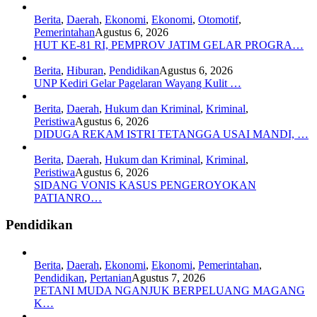
Berita
,
Daerah
,
Ekonomi
,
Ekonomi
,
Otomotif
,
Pemerintahan
Agustus 6, 2026
HUT KE-81 RI, PEMPROV JATIM GELAR PROGRA…
Berita
,
Hiburan
,
Pendidikan
Agustus 6, 2026
UNP Kediri Gelar Pagelaran Wayang Kulit …
Berita
,
Daerah
,
Hukum dan Kriminal
,
Kriminal
,
Peristiwa
Agustus 6, 2026
DIDUGA REKAM ISTRI TETANGGA USAI MANDI, …
Berita
,
Daerah
,
Hukum dan Kriminal
,
Kriminal
,
Peristiwa
Agustus 6, 2026
SIDANG VONIS KASUS PENGEROYOKAN
PATIANRO…
Pendidikan
Berita
,
Daerah
,
Ekonomi
,
Ekonomi
,
Pemerintahan
,
Pendidikan
,
Pertanian
Agustus 7, 2026
PETANI MUDA NGANJUK BERPELUANG MAGANG
K…