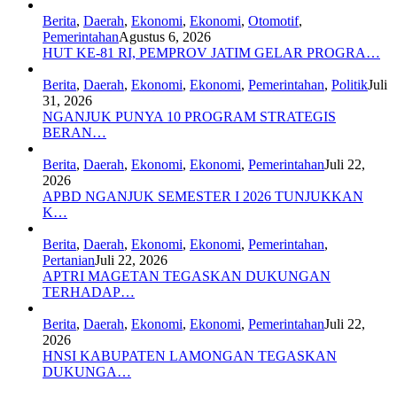
Berita
,
Daerah
,
Ekonomi
,
Ekonomi
,
Otomotif
,
Pemerintahan
Agustus 6, 2026
HUT KE-81 RI, PEMPROV JATIM GELAR PROGRA…
Berita
,
Daerah
,
Ekonomi
,
Ekonomi
,
Pemerintahan
,
Politik
Juli
31, 2026
NGANJUK PUNYA 10 PROGRAM STRATEGIS
BERAN…
Berita
,
Daerah
,
Ekonomi
,
Ekonomi
,
Pemerintahan
Juli 22,
2026
APBD NGANJUK SEMESTER I 2026 TUNJUKKAN
K…
Berita
,
Daerah
,
Ekonomi
,
Ekonomi
,
Pemerintahan
,
Pertanian
Juli 22, 2026
APTRI MAGETAN TEGASKAN DUKUNGAN
TERHADAP…
Berita
,
Daerah
,
Ekonomi
,
Ekonomi
,
Pemerintahan
Juli 22,
2026
HNSI KABUPATEN LAMONGAN TEGASKAN
DUKUNGA…