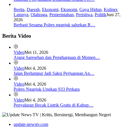
Berita
,
Daerah
,
Ekonomi
,
Ekonomi
,
Gaya Hidup
,
Kuliner
,
Lainnya
,
Olahraga
,
Pemerintahan
,
Peristiwa
,
Politik
Juni 27,
2026
Berbagi Sesama Polres nganjuk salurkan R…
Berita Video
Video
Mei 11, 2026
Ajang Saresehan dan Penghargaan di Momen…
Video
Mei 4, 2026
Jalan Berlumpur Jadi Saksi Perjuangan An…
Video
Mei 4, 2026
Polres Nganjuk Ungkap 933 Perkara
Video
Mei 4, 2026
Penyaluran Becak Listrik Gratis di Kabup…
update-newstv.com