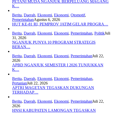
PETANI MUDA NGANJUK BERPELUANG MAGANG
K…
Berita
,
Daerah
,
Ekonomi
,
Ekonomi
,
Otomotif
,
Pemerintahan
Agustus 6, 2026
HUT KE-81 RI, PEMPROV JATIM GELAR PROGRA…
Berita
,
Daerah
,
Ekonomi
,
Ekonomi
,
Pemerintahan
,
Politik
Juli
31, 2026
NGANJUK PUNYA 10 PROGRAM STRATEGIS
BERAN…
Berita
,
Daerah
,
Ekonomi
,
Ekonomi
,
Pemerintahan
Juli 22,
2026
APBD NGANJUK SEMESTER I 2026 TUNJUKKAN
K…
Berita
,
Daerah
,
Ekonomi
,
Ekonomi
,
Pemerintahan
,
Pertanian
Juli 22, 2026
APTRI MAGETAN TEGASKAN DUKUNGAN
TERHADAP…
Berita
,
Daerah
,
Ekonomi
,
Ekonomi
,
Pemerintahan
Juli 22,
2026
HNSI KABUPATEN LAMONGAN TEGASKAN