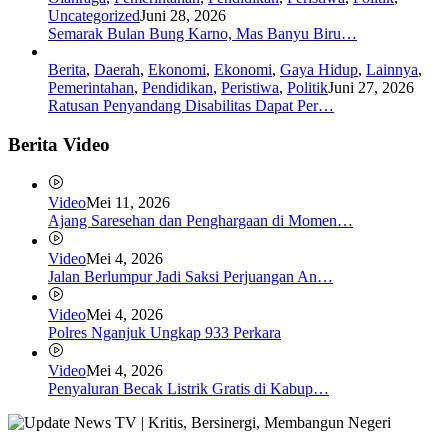
Uncategorized
Juni 28, 2026
Semarak Bulan Bung Karno, Mas Banyu Biru…
Berita
,
Daerah
,
Ekonomi
,
Ekonomi
,
Gaya Hidup
,
Lainnya
,
Pemerintahan
,
Pendidikan
,
Peristiwa
,
Politik
Juni 27, 2026
Ratusan Penyandang Disabilitas Dapat Per…
Berita Video
Video
Mei 11, 2026
Ajang Saresehan dan Penghargaan di Momen…
Video
Mei 4, 2026
Jalan Berlumpur Jadi Saksi Perjuangan An…
Video
Mei 4, 2026
Polres Nganjuk Ungkap 933 Perkara
Video
Mei 4, 2026
Penyaluran Becak Listrik Gratis di Kabup…