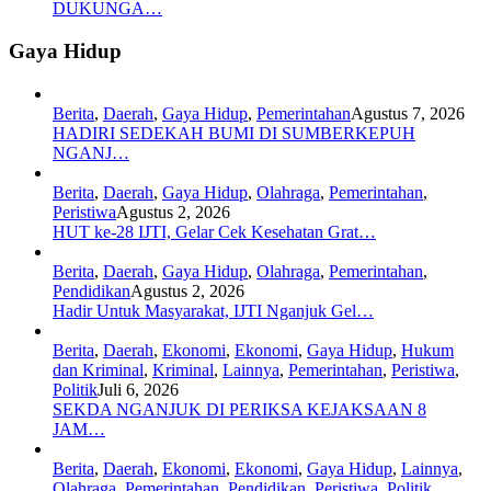
DUKUNGA…
Gaya Hidup
Berita
,
Daerah
,
Gaya Hidup
,
Pemerintahan
Agustus 7, 2026
HADIRI SEDEKAH BUMI DI SUMBERKEPUH
NGANJ…
Berita
,
Daerah
,
Gaya Hidup
,
Olahraga
,
Pemerintahan
,
Peristiwa
Agustus 2, 2026
HUT ke-28 IJTI, Gelar Cek Kesehatan Grat…
Berita
,
Daerah
,
Gaya Hidup
,
Olahraga
,
Pemerintahan
,
Pendidikan
Agustus 2, 2026
Hadir Untuk Masyarakat, IJTI Nganjuk Gel…
Berita
,
Daerah
,
Ekonomi
,
Ekonomi
,
Gaya Hidup
,
Hukum
dan Kriminal
,
Kriminal
,
Lainnya
,
Pemerintahan
,
Peristiwa
,
Politik
Juli 6, 2026
SEKDA NGANJUK DI PERIKSA KEJAKSAAN 8
JAM…
Berita
,
Daerah
,
Ekonomi
,
Ekonomi
,
Gaya Hidup
,
Lainnya
,
Olahraga
,
Pemerintahan
,
Pendidikan
,
Peristiwa
,
Politik
,