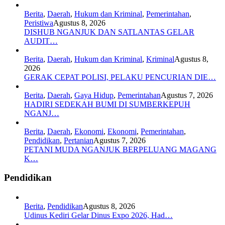
Berita
,
Daerah
,
Hukum dan Kriminal
,
Pemerintahan
,
Peristiwa
Agustus 8, 2026
DISHUB NGANJUK DAN SATLANTAS GELAR
AUDIT…
Berita
,
Daerah
,
Hukum dan Kriminal
,
Kriminal
Agustus 8,
2026
GERAK CEPAT POLISI, PELAKU PENCURIAN DIE…
Berita
,
Daerah
,
Gaya Hidup
,
Pemerintahan
Agustus 7, 2026
HADIRI SEDEKAH BUMI DI SUMBERKEPUH
NGANJ…
Berita
,
Daerah
,
Ekonomi
,
Ekonomi
,
Pemerintahan
,
Pendidikan
,
Pertanian
Agustus 7, 2026
PETANI MUDA NGANJUK BERPELUANG MAGANG
K…
Pendidikan
Berita
,
Pendidikan
Agustus 8, 2026
Udinus Kediri Gelar Dinus Expo 2026, Had…