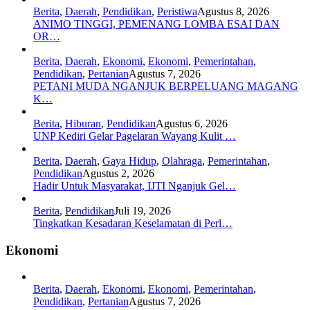
Berita
,
Daerah
,
Pendidikan
,
Peristiwa
Agustus 8, 2026
ANIMO TINGGI, PEMENANG LOMBA ESAI DAN
OR…
Berita
,
Daerah
,
Ekonomi
,
Ekonomi
,
Pemerintahan
,
Pendidikan
,
Pertanian
Agustus 7, 2026
PETANI MUDA NGANJUK BERPELUANG MAGANG
K…
Berita
,
Hiburan
,
Pendidikan
Agustus 6, 2026
UNP Kediri Gelar Pagelaran Wayang Kulit …
Berita
,
Daerah
,
Gaya Hidup
,
Olahraga
,
Pemerintahan
,
Pendidikan
Agustus 2, 2026
Hadir Untuk Masyarakat, IJTI Nganjuk Gel…
Berita
,
Pendidikan
Juli 19, 2026
Tingkatkan Kesadaran Keselamatan di Perl…
Ekonomi
Berita
,
Daerah
,
Ekonomi
,
Ekonomi
,
Pemerintahan
,
Pendidikan
,
Pertanian
Agustus 7, 2026