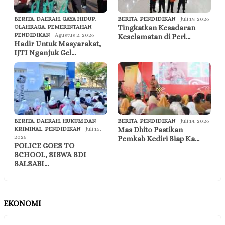
BERITA
,
DAERAH
,
GAYA HIDUP
,
BERITA
,
PENDIDIKAN
Juli 19, 2026
Tingkatkan Kesadaran
OLAHRAGA
,
PEMERINTAHAN
,
PENDIDIKAN
Agustus 2, 2026
Keselamatan di Perl…
Hadir Untuk Masyarakat,
IJTI Nganjuk Gel…
BERITA
,
DAERAH
,
HUKUM DAN
BERITA
,
PENDIDIKAN
Juli 14, 2026
Mas Dhito Pastikan
KRIMINAL
,
PENDIDIKAN
Juli 15,
2026
Pemkab Kediri Siap Ka…
POLICE GOES TO
SCHOOL, SISWA SDI
SALSABI…
EKONOMI