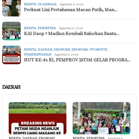
BERITA
,
OLAHRAGA
Agustus 6, 2026
Perkuat Lini Pertahanan Macan Putih, Man…
BERITA
,
PERISTIWA
Agustus 6, 2026
KAI Daop 7 Madiun Kembali Salurkan Bantu…
BERITA
,
DAERAH
,
EKONOMI
,
EKONOMI
,
OTOMOTIF
,
PEMERINTAHAN
Agustus 6, 2026
HUT KE-81 RI, PEMPROV JATIM GELAR PROGRA…
DAERAH
BERITA
,
DAERAH
,
EKONOMI
,
BERITA
,
PERISTIWA
Agustus 6,