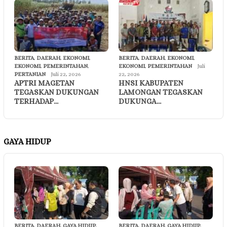
BERITA
,
DAERAH
,
EKONOMI
,
BERITA
,
DAERAH
,
EKONOMI
,
EKONOMI
,
PEMERINTAHAN
,
EKONOMI
,
PEMERINTAHAN
Juli
PERTANIAN
Juli 22, 2026
22, 2026
APTRI MAGETAN
HNSI KABUPATEN
TEGASKAN DUKUNGAN
LAMONGAN TEGASKAN
TERHADAP…
DUKUNGA…
GAYA HIDUP
BERITA
,
DAERAH
,
GAYA HIDUP
,
BERITA
,
DAERAH
,
GAYA HIDUP
,