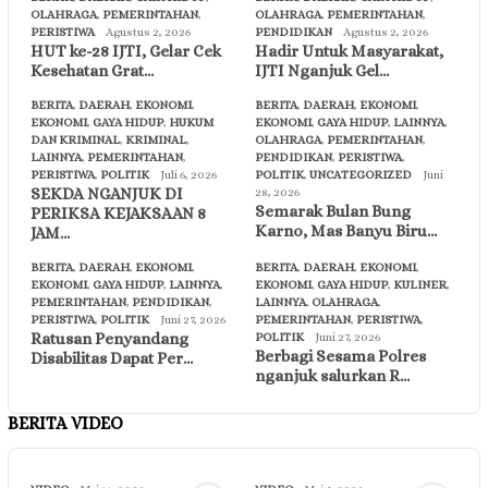
OLAHRAGA
,
PEMERINTAHAN
,
OLAHRAGA
,
PEMERINTAHAN
,
PERISTIWA
Agustus 2, 2026
PENDIDIKAN
Agustus 2, 2026
HUT ke-28 IJTI, Gelar Cek
Hadir Untuk Masyarakat,
Kesehatan Grat…
IJTI Nganjuk Gel…
BERITA
,
DAERAH
,
EKONOMI
,
BERITA
,
DAERAH
,
EKONOMI
,
EKONOMI
,
GAYA HIDUP
,
HUKUM
EKONOMI
,
GAYA HIDUP
,
LAINNYA
,
DAN KRIMINAL
,
KRIMINAL
,
OLAHRAGA
,
PEMERINTAHAN
,
LAINNYA
,
PEMERINTAHAN
,
PENDIDIKAN
,
PERISTIWA
,
PERISTIWA
,
POLITIK
Juli 6, 2026
POLITIK
,
UNCATEGORIZED
Juni
SEKDA NGANJUK DI
28, 2026
Semarak Bulan Bung
PERIKSA KEJAKSAAN 8
Karno, Mas Banyu Biru…
JAM…
BERITA
,
DAERAH
,
EKONOMI
,
BERITA
,
DAERAH
,
EKONOMI
,
EKONOMI
,
GAYA HIDUP
,
LAINNYA
,
EKONOMI
,
GAYA HIDUP
,
KULINER
,
PEMERINTAHAN
,
PENDIDIKAN
,
LAINNYA
,
OLAHRAGA
,
PERISTIWA
,
POLITIK
Juni 27, 2026
PEMERINTAHAN
,
PERISTIWA
,
Ratusan Penyandang
POLITIK
Juni 27, 2026
Berbagi Sesama Polres
Disabilitas Dapat Per…
nganjuk salurkan R…
BERITA VIDEO