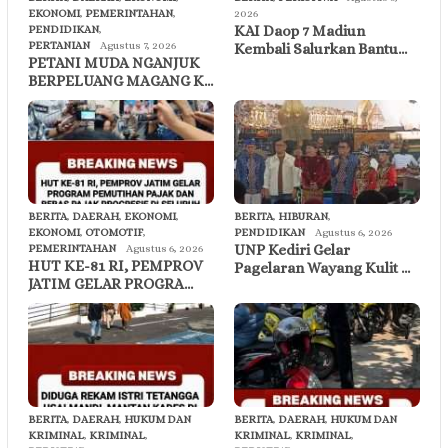
EKONOMI
,
PEMERINTAHAN
,
2026
KAI Daop 7 Madiun
PENDIDIKAN
,
PERTANIAN
Agustus 7, 2026
Kembali Salurkan Bantu…
PETANI MUDA NGANJUK
BERPELUANG MAGANG K…
BERITA
,
DAERAH
,
EKONOMI
,
BERITA
,
HIBURAN
,
EKONOMI
,
OTOMOTIF
,
PENDIDIKAN
Agustus 6, 2026
UNP Kediri Gelar
PEMERINTAHAN
Agustus 6, 2026
HUT KE-81 RI, PEMPROV
Pagelaran Wayang Kulit …
JATIM GELAR PROGRA…
BERITA
,
DAERAH
,
HUKUM DAN
BERITA
,
DAERAH
,
HUKUM DAN
KRIMINAL
,
KRIMINAL
,
KRIMINAL
,
KRIMINAL
,