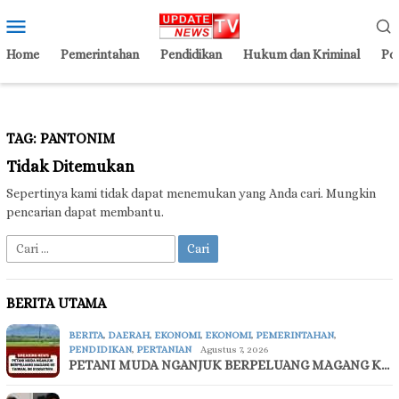
Loncat
Menu
ke
Mobile
konten
Home
Pemerintahan
Pendidikan
Hukum dan Kriminal
Pol
TAG:
PANTONIM
Tidak Ditemukan
Sepertinya kami tidak dapat menemukan yang Anda cari. Mungkin
pencarian dapat membantu.
Cari
untuk:
BERITA UTAMA
BERITA
,
DAERAH
,
EKONOMI
,
EKONOMI
,
PEMERINTAHAN
,
PENDIDIKAN
,
PERTANIAN
Agustus 7, 2026
PETANI MUDA NGANJUK BERPELUANG MAGANG K…