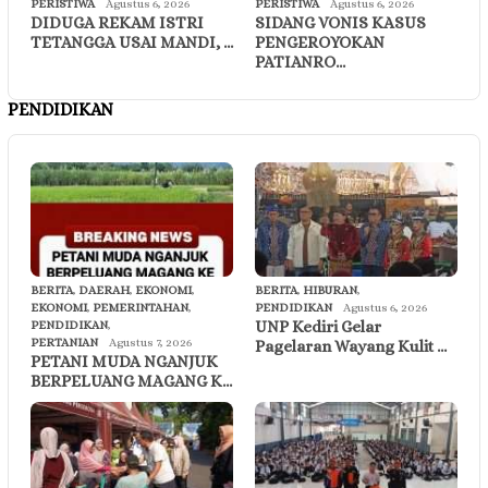
PERISTIWA
Agustus 6, 2026
PERISTIWA
Agustus 6, 2026
DIDUGA REKAM ISTRI
SIDANG VONIS KASUS
TETANGGA USAI MANDI, …
PENGEROYOKAN
PATIANRO…
PENDIDIKAN
BERITA
,
DAERAH
,
EKONOMI
,
BERITA
,
HIBURAN
,
EKONOMI
,
PEMERINTAHAN
,
PENDIDIKAN
Agustus 6, 2026
UNP Kediri Gelar
PENDIDIKAN
,
PERTANIAN
Agustus 7, 2026
Pagelaran Wayang Kulit …
PETANI MUDA NGANJUK
BERPELUANG MAGANG K…