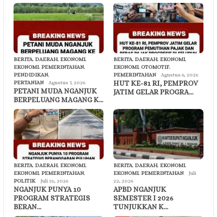
BERITA
,
DAERAH
,
EKONOMI
,
BERITA
,
DAERAH
,
EKONOMI
,
EKONOMI
,
PEMERINTAHAN
,
EKONOMI
,
OTOMOTIF
,
PENDIDIKAN
,
PEMERINTAHAN
Agustus 6, 2026
HUT KE-81 RI, PEMPROV
PERTANIAN
Agustus 7, 2026
PETANI MUDA NGANJUK
JATIM GELAR PROGRA…
BERPELUANG MAGANG K…
BERITA
,
DAERAH
,
EKONOMI
,
BERITA
,
DAERAH
,
EKONOMI
,
EKONOMI
,
PEMERINTAHAN
,
EKONOMI
,
PEMERINTAHAN
Juli
POLITIK
Juli 31, 2026
22, 2026
NGANJUK PUNYA 10
APBD NGANJUK
PROGRAM STRATEGIS
SEMESTER I 2026
BERAN…
TUNJUKKAN K…