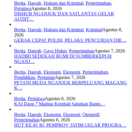
Berita
,
Daerah
,
Hukum dan Kriminal
,
Pemerintahan
,
Peristiwa
Agustus 8, 2026
DISHUB NGANJUK DAN SATLANTAS GELAR
AUDIT…
Berita
,
Daerah
,
Hukum dan Kriminal
,
Kriminal
Agustus 8,
2026
GERAK CEPAT POLISI, PELAKU PENCURIAN DIE…
Berita
,
Daerah
,
Gaya Hidup
,
Pemerintahan
Agustus 7, 2026
HADIRI SEDEKAH BUMI DI SUMBERKEPUH
NGANJ…
Berita
,
Daerah
,
Ekonomi
,
Ekonomi
,
Pemerintahan
,
Pendidikan
,
Pertanian
Agustus 7, 2026
PETANI MUDA NGANJUK BERPELUANG MAGANG
K…
Berita
,
Peristiwa
Agustus 6, 2026
KAI Daop 7 Madiun Kembali Salurkan Bantu…
Berita
,
Daerah
,
Ekonomi
,
Ekonomi
,
Otomotif
,
Pemerintahan
Agustus 6, 2026
HUT KE-81 RI, PEMPROV JATIM GELAR PROGRA…