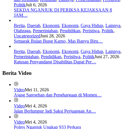
Politik
Juli 6, 2026
SEKDA NGANJUK DI PERIKSA KEJAKSAAN 8
JAM…
Berita
,
Daerah
,
Ekonomi
,
Ekonomi
,
Gaya Hidup
,
Lainnya
,
Olahraga
,
Pemerintahan
,
Pendidikan
,
Peristiwa
,
Politik
,
Uncategorized
Juni 28, 2026
Semarak Bulan Bung Karno, Mas Banyu Biru…
Berita
,
Daerah
,
Ekonomi
,
Ekonomi
,
Gaya Hidup
,
Lainnya
,
Pemerintahan
,
Pendidikan
,
Peristiwa
,
Politik
Juni 27, 2026
Ratusan Penyandang Disabilitas Dapat Per…
Berita Video
Video
Mei 11, 2026
Ajang Saresehan dan Penghargaan di Momen…
Video
Mei 4, 2026
Jalan Berlumpur Jadi Saksi Perjuangan An…
Video
Mei 4, 2026
Polres Nganjuk Ungkap 933 Perkara