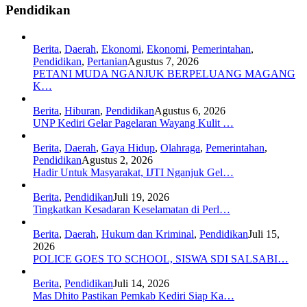
Pendidikan
Berita
,
Daerah
,
Ekonomi
,
Ekonomi
,
Pemerintahan
,
Pendidikan
,
Pertanian
Agustus 7, 2026
PETANI MUDA NGANJUK BERPELUANG MAGANG
K…
Berita
,
Hiburan
,
Pendidikan
Agustus 6, 2026
UNP Kediri Gelar Pagelaran Wayang Kulit …
Berita
,
Daerah
,
Gaya Hidup
,
Olahraga
,
Pemerintahan
,
Pendidikan
Agustus 2, 2026
Hadir Untuk Masyarakat, IJTI Nganjuk Gel…
Berita
,
Pendidikan
Juli 19, 2026
Tingkatkan Kesadaran Keselamatan di Perl…
Berita
,
Daerah
,
Hukum dan Kriminal
,
Pendidikan
Juli 15,
2026
POLICE GOES TO SCHOOL, SISWA SDI SALSABI…
Berita
,
Pendidikan
Juli 14, 2026
Mas Dhito Pastikan Pemkab Kediri Siap Ka…