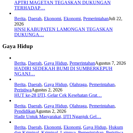
APTRI MAGETAN TEGASKAN DUKUNGAN
TERHADAP…
Berita
,
Daerah
,
Ekonomi
,
Ekonomi
,
Pemerintahan
Juli 22,
2026
HNSI KABUPATEN LAMONGAN TEGASKAN
DUKUNGA…
Gaya Hidup
Berita
,
Daerah
,
Gaya Hidup
,
Pemerintahan
Agustus 7, 2026
HADIRI SEDEKAH BUMI DI SUMBERKEPUH
NGANJ…
Berita
,
Daerah
,
Gaya Hidup
,
Olahraga
,
Pemerintahan
,
Peristiwa
Agustus 2, 2026
HUT ke-28 IJTI, Gelar Cek Kesehatan Grat…
Berita
,
Daerah
,
Gaya Hidup
,
Olahraga
,
Pemerintahan
,
Pendidikan
Agustus 2, 2026
Hadir Untuk Masyarakat, IJTI Nganjuk Gel…
Berita
,
Daerah
,
Ekonomi
,
Ekonomi
,
Gaya Hidup
,
Hukum
dan Kriminal
,
Kriminal
,
Lainnya
,
Pemerintahan
,
Peristiwa
,