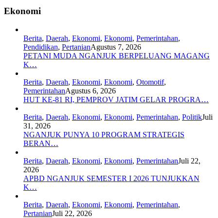
Ekonomi
Berita
,
Daerah
,
Ekonomi
,
Ekonomi
,
Pemerintahan
,
Pendidikan
,
Pertanian
Agustus 7, 2026
PETANI MUDA NGANJUK BERPELUANG MAGANG
K…
Berita
,
Daerah
,
Ekonomi
,
Ekonomi
,
Otomotif
,
Pemerintahan
Agustus 6, 2026
HUT KE-81 RI, PEMPROV JATIM GELAR PROGRA…
Berita
,
Daerah
,
Ekonomi
,
Ekonomi
,
Pemerintahan
,
Politik
Juli
31, 2026
NGANJUK PUNYA 10 PROGRAM STRATEGIS
BERAN…
Berita
,
Daerah
,
Ekonomi
,
Ekonomi
,
Pemerintahan
Juli 22,
2026
APBD NGANJUK SEMESTER I 2026 TUNJUKKAN
K…
Berita
,
Daerah
,
Ekonomi
,
Ekonomi
,
Pemerintahan
,
Pertanian
Juli 22, 2026