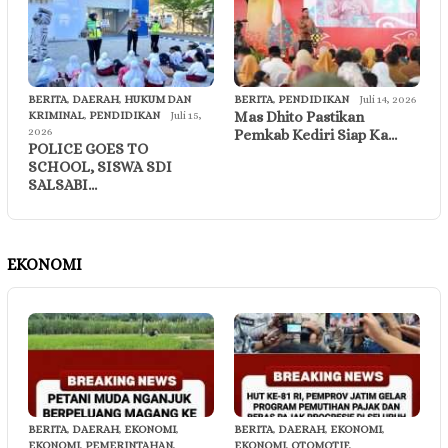
BERITA
,
DAERAH
,
HUKUM DAN
BERITA
,
PENDIDIKAN
Juli 14, 2026
Mas Dhito Pastikan
KRIMINAL
,
PENDIDIKAN
Juli 15,
2026
Pemkab Kediri Siap Ka…
POLICE GOES TO
SCHOOL, SISWA SDI
SALSABI…
EKONOMI
BERITA
,
DAERAH
,
EKONOMI
,
BERITA
,
DAERAH
,
EKONOMI
,
EKONOMI
,
PEMERINTAHAN
,
EKONOMI
,
OTOMOTIF
,