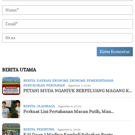
BERITA UTAMA
BERITA
,
DAERAH
,
EKONOMI
,
EKONOMI
,
PEMERINTAHAN
,
PENDIDIKAN
,
PERTANIAN
Agustus 7, 2026
PETANI MUDA NGANJUK BERPELUANG MAGANG K…
BERITA
,
OLAHRAGA
Agustus 6, 2026
Perkuat Lini Pertahanan Macan Putih, Man…
BERITA
,
PERISTIWA
Agustus 6, 2026
KAI Daop 7 Madiun Kembali Salurkan Bantu…