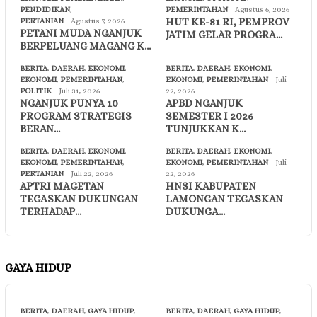
PENDIDIKAN
,
PEMERINTAHAN
Agustus 6, 2026
HUT KE-81 RI, PEMPROV
PERTANIAN
Agustus 7, 2026
PETANI MUDA NGANJUK
JATIM GELAR PROGRA…
BERPELUANG MAGANG K…
BERITA
,
DAERAH
,
EKONOMI
,
BERITA
,
DAERAH
,
EKONOMI
,
EKONOMI
,
PEMERINTAHAN
,
EKONOMI
,
PEMERINTAHAN
Juli
POLITIK
Juli 31, 2026
22, 2026
NGANJUK PUNYA 10
APBD NGANJUK
PROGRAM STRATEGIS
SEMESTER I 2026
BERAN…
TUNJUKKAN K…
BERITA
,
DAERAH
,
EKONOMI
,
BERITA
,
DAERAH
,
EKONOMI
,
EKONOMI
,
PEMERINTAHAN
,
EKONOMI
,
PEMERINTAHAN
Juli
PERTANIAN
Juli 22, 2026
22, 2026
APTRI MAGETAN
HNSI KABUPATEN
TEGASKAN DUKUNGAN
LAMONGAN TEGASKAN
TERHADAP…
DUKUNGA…
GAYA HIDUP
BERITA
,
DAERAH
,
GAYA HIDUP
,
BERITA
,
DAERAH
,
GAYA HIDUP
,