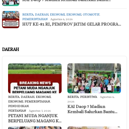
BERITA
,
DAERAH
,
EKONOMI
,
EKONOMI
,
OTOMOTIF
,
PEMERINTAHAN
Agustus 6, 2026
HUT KE-81 RI, PEMPROV JATIM GELAR PROGRA…
DAERAH
BERITA
,
DAERAH
,
EKONOMI
,
BERITA
,
PERISTIWA
Agustus 6,
EKONOMI
,
PEMERINTAHAN
,
2026
KAI Daop 7 Madiun
PENDIDIKAN
,
PERTANIAN
Agustus 7, 2026
Kembali Salurkan Bantu…
PETANI MUDA NGANJUK
BERPELUANG MAGANG K…