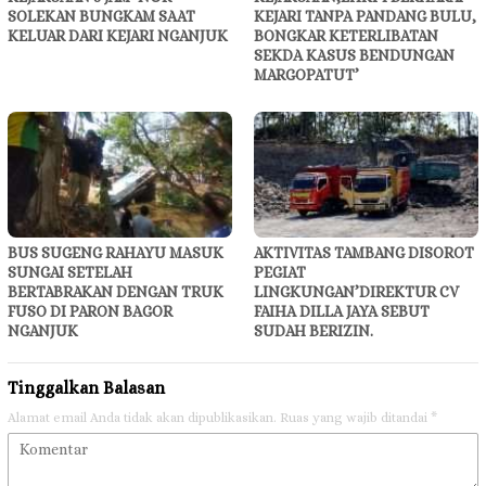
SOLEKAN BUNGKAM SAAT
KEJARI TANPA PANDANG BULU,
KELUAR DARI KEJARI NGANJUK
BONGKAR KETERLIBATAN
SEKDA KASUS BENDUNGAN
MARGOPATUT’
BUS SUGENG RAHAYU MASUK
AKTIVITAS TAMBANG DISOROT
SUNGAI SETELAH
PEGIAT
BERTABRAKAN DENGAN TRUK
LINGKUNGAN’DIREKTUR CV
FUSO DI PARON BAGOR
FAIHA DILLA JAYA SEBUT
NGANJUK
SUDAH BERIZIN.
Tinggalkan Balasan
Alamat email Anda tidak akan dipublikasikan.
Ruas yang wajib ditandai
*