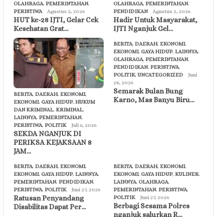
OLAHRAGA
,
PEMERINTAHAN
,
OLAHRAGA
,
PEMERINTAHAN
,
PERISTIWA
Agustus 2, 2026
PENDIDIKAN
Agustus 2, 2026
HUT ke-28 IJTI, Gelar Cek
Hadir Untuk Masyarakat,
Kesehatan Grat…
IJTI Nganjuk Gel…
BERITA
,
DAERAH
,
EKONOMI
,
EKONOMI
,
GAYA HIDUP
,
LAINNYA
,
OLAHRAGA
,
PEMERINTAHAN
,
PENDIDIKAN
,
PERISTIWA
,
POLITIK
,
UNCATEGORIZED
Juni
28, 2026
Semarak Bulan Bung
BERITA
,
DAERAH
,
EKONOMI
,
Karno, Mas Banyu Biru…
EKONOMI
,
GAYA HIDUP
,
HUKUM
DAN KRIMINAL
,
KRIMINAL
,
LAINNYA
,
PEMERINTAHAN
,
PERISTIWA
,
POLITIK
Juli 6, 2026
SEKDA NGANJUK DI
PERIKSA KEJAKSAAN 8
JAM…
BERITA
,
DAERAH
,
EKONOMI
,
BERITA
,
DAERAH
,
EKONOMI
,
EKONOMI
,
GAYA HIDUP
,
LAINNYA
,
EKONOMI
,
GAYA HIDUP
,
KULINER
,
PEMERINTAHAN
,
PENDIDIKAN
,
LAINNYA
,
OLAHRAGA
,
PERISTIWA
,
POLITIK
Juni 27, 2026
PEMERINTAHAN
,
PERISTIWA
,
Ratusan Penyandang
POLITIK
Juni 27, 2026
Berbagi Sesama Polres
Disabilitas Dapat Per…
nganjuk salurkan R…