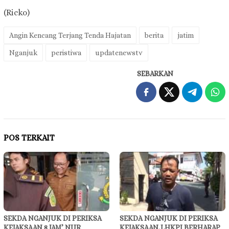
(Ricko)
Angin Kencang Terjang Tenda Hajatan
berita
jatim
Nganjuk
peristiwa
updatenewstv
SEBARKAN
POS TERKAIT
SEKDA NGANJUK DI PERIKSA
SEKDA NGANJUK DI PERIKSA
KEJAKSAAN 8 JAM’ NUR
KEJAKSAAN,LHKPI BERHARAP