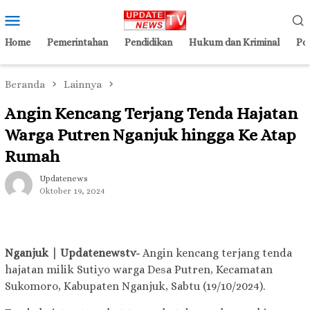
Loncat
Menu
ke
Mobile
konten
Home
Pemerintahan
Pendidikan
Hukum dan Kriminal
Pol
Beranda
Lainnya
Angin Kencang Terjang Tenda Hajatan
Warga Putren Nganjuk hingga Ke Atap
Rumah
Updatenews
Oktober 19, 2024
Nganjuk | Updatenewstv-
Angin kencang terjang tenda
hajatan milik Sutiyo warga Desa Putren, Kecamatan
Sukomoro, Kabupaten Nganjuk, Sabtu (19/10/2024).