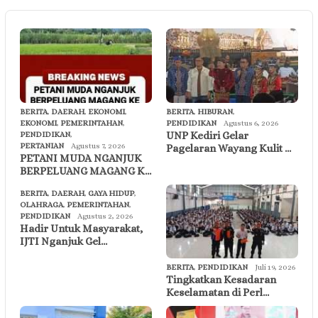
BERITA
,
DAERAH
,
EKONOMI
,
BERITA
,
HIBURAN
,
EKONOMI
,
PEMERINTAHAN
,
PENDIDIKAN
Agustus 6, 2026
UNP Kediri Gelar
PENDIDIKAN
,
PERTANIAN
Agustus 7, 2026
Pagelaran Wayang Kulit …
PETANI MUDA NGANJUK
BERPELUANG MAGANG K…
BERITA
,
DAERAH
,
GAYA HIDUP
,
OLAHRAGA
,
PEMERINTAHAN
,
PENDIDIKAN
Agustus 2, 2026
Hadir Untuk Masyarakat,
IJTI Nganjuk Gel…
BERITA
,
PENDIDIKAN
Juli 19, 2026
Tingkatkan Kesadaran
Keselamatan di Perl…