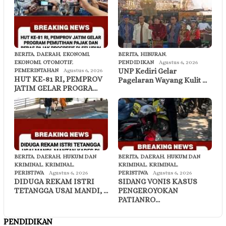
BERITA
,
DAERAH
,
EKONOMI
,
BERITA
,
HIBURAN
,
EKONOMI
,
OTOMOTIF
,
PENDIDIKAN
Agustus 6, 2026
UNP Kediri Gelar
PEMERINTAHAN
Agustus 6, 2026
HUT KE-81 RI, PEMPROV
Pagelaran Wayang Kulit …
JATIM GELAR PROGRA…
BERITA
,
DAERAH
,
HUKUM DAN
BERITA
,
DAERAH
,
HUKUM DAN
KRIMINAL
,
KRIMINAL
,
KRIMINAL
,
KRIMINAL
,
PERISTIWA
Agustus 6, 2026
PERISTIWA
Agustus 6, 2026
DIDUGA REKAM ISTRI
SIDANG VONIS KASUS
TETANGGA USAI MANDI, …
PENGEROYOKAN
PATIANRO…
PENDIDIKAN