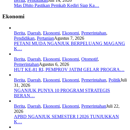
Berita
,
Pendidikan
Juli 14, 2026
Mas Dhito Pastikan Pemkab Kediri Siap Ka…
Ekonomi
Berita
,
Daerah
,
Ekonomi
,
Ekonomi
,
Pemerintahan
,
Pendidikan
,
Pertanian
Agustus 7, 2026
PETANI MUDA NGANJUK BERPELUANG MAGANG
K…
Berita
,
Daerah
,
Ekonomi
,
Ekonomi
,
Otomotif
,
Pemerintahan
Agustus 6, 2026
HUT KE-81 RI, PEMPROV JATIM GELAR PROGRA…
Berita
,
Daerah
,
Ekonomi
,
Ekonomi
,
Pemerintahan
,
Politik
Juli
31, 2026
NGANJUK PUNYA 10 PROGRAM STRATEGIS
BERAN…
Berita
,
Daerah
,
Ekonomi
,
Ekonomi
,
Pemerintahan
Juli 22,
2026
APBD NGANJUK SEMESTER I 2026 TUNJUKKAN
K…