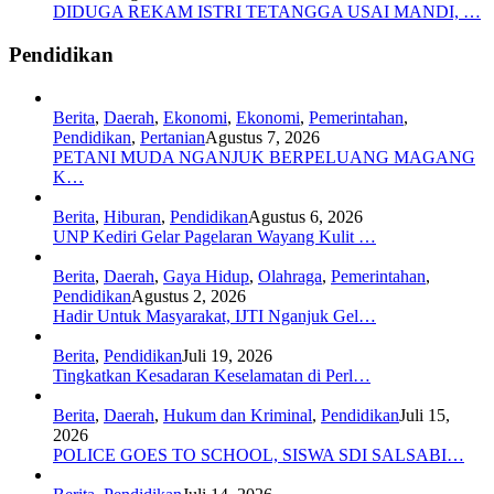
DIDUGA REKAM ISTRI TETANGGA USAI MANDI, …
Pendidikan
Berita
,
Daerah
,
Ekonomi
,
Ekonomi
,
Pemerintahan
,
Pendidikan
,
Pertanian
Agustus 7, 2026
PETANI MUDA NGANJUK BERPELUANG MAGANG
K…
Berita
,
Hiburan
,
Pendidikan
Agustus 6, 2026
UNP Kediri Gelar Pagelaran Wayang Kulit …
Berita
,
Daerah
,
Gaya Hidup
,
Olahraga
,
Pemerintahan
,
Pendidikan
Agustus 2, 2026
Hadir Untuk Masyarakat, IJTI Nganjuk Gel…
Berita
,
Pendidikan
Juli 19, 2026
Tingkatkan Kesadaran Keselamatan di Perl…
Berita
,
Daerah
,
Hukum dan Kriminal
,
Pendidikan
Juli 15,
2026
POLICE GOES TO SCHOOL, SISWA SDI SALSABI…