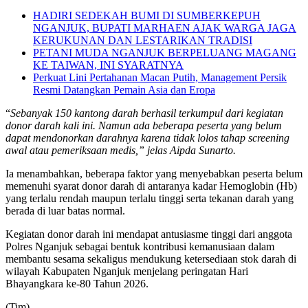
HADIRI SEDEKAH BUMI DI SUMBERKEPUH
NGANJUK, BUPATI MARHAEN AJAK WARGA JAGA
KERUKUNAN DAN LESTARIKAN TRADISI
PETANI MUDA NGANJUK BERPELUANG MAGANG
KE TAIWAN, INI SYARATNYA
Perkuat Lini Pertahanan Macan Putih, Management Persik
Resmi Datangkan Pemain Asia dan Eropa
“
Sebanyak 150 kantong darah berhasil terkumpul dari kegiatan
donor darah kali ini. Namun ada beberapa peserta yang belum
dapat mendonorkan darahnya karena tidak lolos tahap screening
awal atau pemeriksaan medis,” jelas Aipda Sunarto.
Ia menambahkan, beberapa faktor yang menyebabkan peserta belum
memenuhi syarat donor darah di antaranya kadar Hemoglobin (Hb)
yang terlalu rendah maupun terlalu tinggi serta tekanan darah yang
berada di luar batas normal.
Kegiatan donor darah ini mendapat antusiasme tinggi dari anggota
Polres Nganjuk sebagai bentuk kontribusi kemanusiaan dalam
membantu sesama sekaligus mendukung ketersediaan stok darah di
wilayah Kabupaten Nganjuk menjelang peringatan Hari
Bhayangkara ke-80 Tahun 2026.
(Tim)