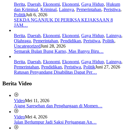
Berita
,
Daerah
,
Ekonomi
,
Ekonomi
,
Gaya Hidup
,
Hukum
dan Kriminal
,
Kriminal
,
Lainnya
,
Pemerintahan
,
Peristiwa
,
Politik
Juli 6, 2026
SEKDA NGANJUK DI PERIKSA KEJAKSAAN 8
JAM…
Berita
,
Daerah
,
Ekonomi
,
Ekonomi
,
Gaya Hidup
,
Lainnya
,
Olahraga
,
Pemerintahan
,
Pendidikan
,
Peristiwa
,
Politik
,
Uncategorized
Juni 28, 2026
Semarak Bulan Bung Karno, Mas Banyu Biru…
Berita
,
Daerah
,
Ekonomi
,
Ekonomi
,
Gaya Hidup
,
Lainnya
,
Pemerintahan
,
Pendidikan
,
Peristiwa
,
Politik
Juni 27, 2026
Ratusan Penyandang Disabilitas Dapat Per…
Berita Video
Video
Mei 11, 2026
Ajang Saresehan dan Penghargaan di Momen…
Video
Mei 4, 2026
Jalan Berlumpur Jadi Saksi Perjuangan An…