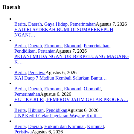
Daerah
Berita
,
Daerah
,
Gaya Hidup
,
Pemerintahan
Agustus 7, 2026
HADIRI SEDEKAH BUMI DI SUMBERKEPUH
NGANJ…
Berita
,
Daerah
,
Ekonomi
,
Ekonomi
,
Pemerintahan
,
Pendidikan
,
Pertanian
Agustus 7, 2026
PETANI MUDA NGANJUK BERPELUANG MAGANG
K…
Berita
,
Peristiwa
Agustus 6, 2026
KAI Daop 7 Madiun Kembali Salurkan Bantu…
Berita
,
Daerah
,
Ekonomi
,
Ekonomi
,
Otomotif
,
Pemerintahan
Agustus 6, 2026
HUT KE-81 RI, PEMPROV JATIM GELAR PROGRA…
Berita
,
Hiburan
,
Pendidikan
Agustus 6, 2026
UNP Kediri Gelar Pagelaran Wayang Kulit …
Berita
,
Daerah
,
Hukum dan Kriminal
,
Kriminal
,
Peristiwa
Agustus 6, 2026