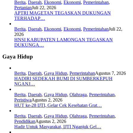
Berita
,
Daerah
,
Ekonomi
,
Ekonomi
,
Pemerintahan
,
Pertanian
Juli 22, 2026
APTRI MAGETAN TEGASKAN DUKUNGAN
TERHADAP…
Berita
,
Daerah
,
Ekonomi
,
Ekonomi
,
Pemerintahan
Juli 22,
2026
HNSI KABUPATEN LAMONGAN TEGASKAN
DUKUNGA…
Gaya Hidup
Berita
,
Daerah
,
Gaya Hidup
,
Pemerintahan
Agustus 7, 2026
HADIRI SEDEKAH BUMI DI SUMBERKEPUH
NGANJ…
Berita
,
Daerah
,
Gaya Hidup
,
Olahraga
,
Pemerintahan
,
Peristiwa
Agustus 2, 2026
HUT ke-28 IJTI, Gelar Cek Kesehatan Grat…
Berita
,
Daerah
,
Gaya Hidup
,
Olahraga
,
Pemerintahan
,
Pendidikan
Agustus 2, 2026
Hadir Untuk Masyarakat, IJTI Nganjuk Gel…