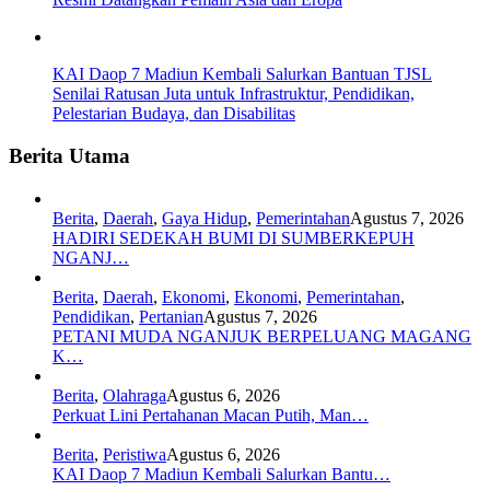
KAI Daop 7 Madiun Kembali Salurkan Bantuan TJSL
Senilai Ratusan Juta untuk Infrastruktur, Pendidikan,
Pelestarian Budaya, dan Disabilitas
Berita Utama
Berita
,
Daerah
,
Gaya Hidup
,
Pemerintahan
Agustus 7, 2026
HADIRI SEDEKAH BUMI DI SUMBERKEPUH
NGANJ…
Berita
,
Daerah
,
Ekonomi
,
Ekonomi
,
Pemerintahan
,
Pendidikan
,
Pertanian
Agustus 7, 2026
PETANI MUDA NGANJUK BERPELUANG MAGANG
K…
Berita
,
Olahraga
Agustus 6, 2026
Perkuat Lini Pertahanan Macan Putih, Man…
Berita
,
Peristiwa
Agustus 6, 2026
KAI Daop 7 Madiun Kembali Salurkan Bantu…