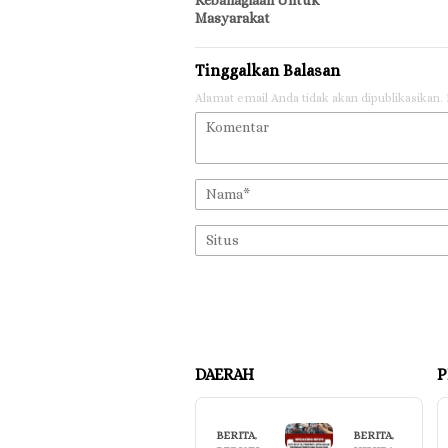
Kebahagiaan Untuk
Masyarakat
Tinggalkan Balasan
Alamat email Anda tidak akan dipublikasikan.
DAERAH
P
BERITA
,
BERITA
,