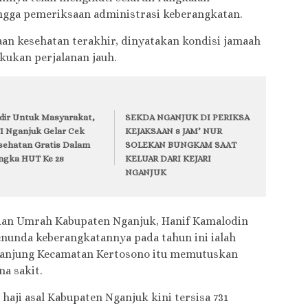
ingga pemeriksaan administrasi keberangkatan.
an kesehatan terakhir, dinyatakan kondisi jamaah
ukan perjalanan jauh.
dir Untuk Masyarakat,
SEKDA NGANJUK DI PERIKSA
TI Nganjuk Gelar Cek
KEJAKSAAN 8 JAM’ NUR
sehatan Gratis Dalam
SOLEKAN BUNGKAM SAAT
ngka HUT Ke 28
KELUAR DARI KEJARI
NGANJUK
 dan Umrah Kabupaten Nganjuk, Hanif Kamalodin
unda keberangkatannya pada tahun ini ialah
 Tanjung Kecamatan Kertosono itu memutuskan
a sakit.
haji asal Kabupaten Nganjuk kini tersisa 731