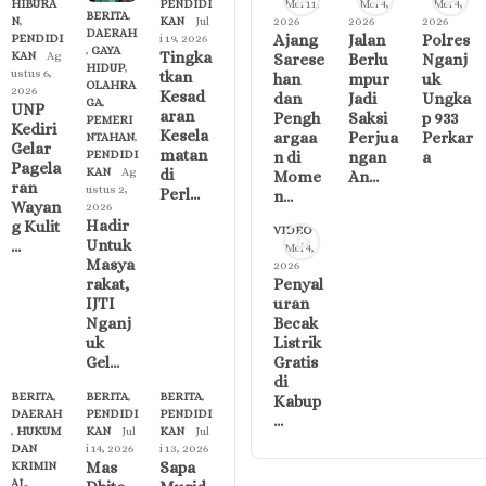
HIBURA
PENDIDI
Mei 11,
Mei 4,
Mei 4,
BERITA
,
N
,
KAN
Jul
2026
2026
2026
DAERAH
Ajang
Jalan
Polres
PENDIDI
i 19, 2026
,
GAYA
Tingka
KAN
Ag
Sarese
Berlu
Nganj
HIDUP
,
ustus 6,
tkan
han
mpur
uk
OLAHRA
2026
Kesad
dan
Jadi
Ungka
GA
,
UNP
aran
Pengh
Saksi
p 933
PEMERI
Kediri
Kesela
argaa
Perjua
Perkar
NTAHAN
,
Gelar
matan
n di
ngan
a
PENDIDI
Pagela
di
KAN
Ag
Mome
An…
ran
ustus 2,
Perl…
n…
Wayan
2026
Hadir
g Kulit
VIDEO
Untuk
…
Mei 4,
Masya
2026
Penyal
rakat,
uran
IJTI
Becak
Nganj
Listrik
uk
Gratis
Gel…
di
BERITA
,
BERITA
,
BERITA
,
Kabup
DAERAH
PENDIDI
PENDIDI
…
,
HUKUM
KAN
Jul
KAN
Jul
DAN
i 14, 2026
i 13, 2026
Mas
Sapa
KRIMIN
AL
,