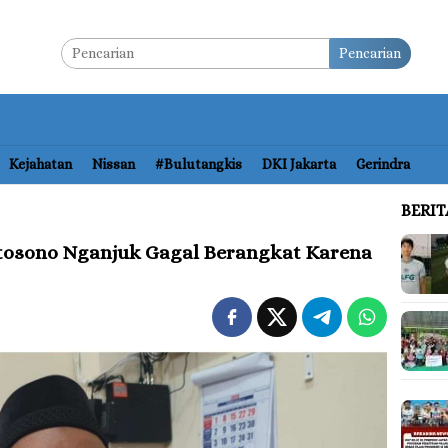
Pencarian
Kejahatan
Nissan
#bulutangkis
DKI Jakarta
Gerindra
BERI
rtosono Nganjuk Gagal Berangkat Karena