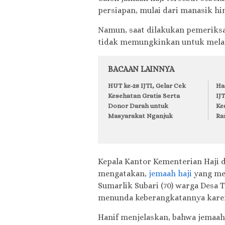
persiapan, mulai dari manasik h
Namun, saat dilakukan pemeriksa
tidak memungkinkan untuk melak
BACAAN LAINNYA
HUT ke-28 IJTI, Gelar Cek
Ha
Kesehatan Gratis Serta
IJ
Donor Darah untuk
Ke
Masyarakat Nganjuk
Ra
Kepala Kantor Kementerian Haji
mengatakan,
jemaah haji
yang men
Sumarlik Subari (70) warga Desa
menunda keberangkatannya karen
Hanif menjelaskan, bahwa jemaah 