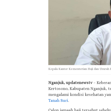
Kepala Kantor Kementerian Haji dan Umrah 
Nganjuk, updatenewstv
– Keberan
Kertosono, Kabupaten Nganjuk, t
mengalami kondisi kesehatan ya
Tanah Suci
.
Calon jamaah haji tersebut sebel