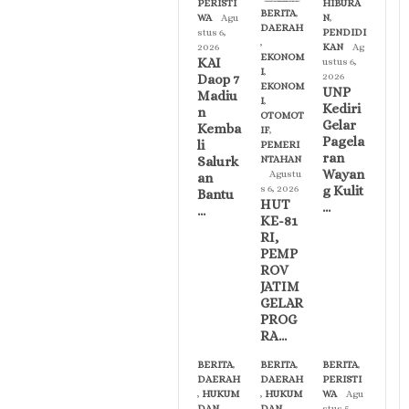
PERISTI
HIBURA
BERITA
,
WA
Agu
N
,
DAERAH
stus 6,
PENDIDI
,
2026
KAN
Ag
EKONOM
KAI
ustus 6,
I
,
2026
Daop 7
EKONOM
UNP
Madiu
I
,
Kediri
n
OTOMOT
Gelar
Kemba
IF
,
Pagela
li
PEMERI
ran
Salurk
NTAHAN
Wayan
Agustu
an
g Kulit
s 6, 2026
Bantu
HUT
…
…
KE-81
RI,
PEMP
ROV
JATIM
GELAR
PROG
RA…
BERITA
,
BERITA
,
BERITA
,
DAERAH
DAERAH
PERISTI
,
HUKUM
,
HUKUM
WA
Agu
DAN
DAN
stus 5,