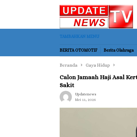
Loncat
ke
konten
TAMBAHKAN MENU
BERITA OTOMOTIF
Berita Olahraga
Beranda
Gaya Hidup
Calon Jamaah Haji Asal Ke
Sakit
Updatenews
Mei 11, 2026