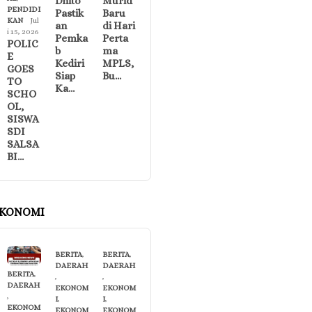
Dhito
Murid
PENDIDI
Pastik
Baru
KAN
Jul
an
di Hari
i 15, 2026
Pemka
Perta
POLIC
b
ma
E
Kediri
MPLS,
GOES
Siap
Bu…
TO
Ka…
SCHO
OL,
SISWA
SDI
SALSA
BI…
KONOMI
BERITA
,
BERITA
,
DAERAH
DAERAH
BERITA
,
,
,
DAERAH
EKONOM
EKONOM
,
I
,
I
,
EKONOM
EKONOM
EKONOM