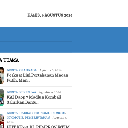
KAMIS, 6 AGUSTUS 2026
TA UTAMA
BERITA
,
OLAHRAGA
Agustus 6, 2026
Perkuat Lini Pertahanan Macan
Putih, Man…
BERITA
,
PERISTIWA
Agustus 6, 2026
KAI Daop 7 Madiun Kembali
Salurkan Bantu…
BERITA
,
DAERAH
,
EKONOMI
,
EKONOMI
,
OTOMOTIF
,
PEMERINTAHAN
Agustus 6,
2026
HUT KE-81 RI, PEMPROV JATIM