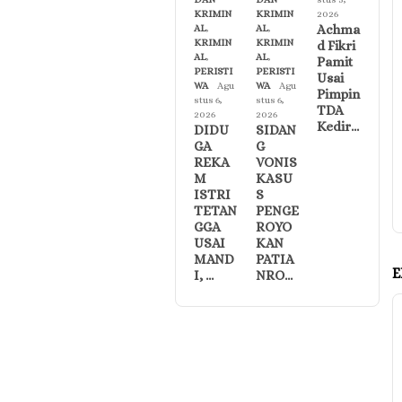
KRIMIN
KRIMIN
2026
Achma
AL
,
AL
,
KRIMIN
KRIMIN
d Fikri
AL
,
AL
,
Pamit
PERISTI
PERISTI
Usai
WA
Agu
WA
Agu
Pimpin
stus 6,
stus 6,
TDA
2026
2026
Kedir…
DIDU
SIDAN
GA
G
REKA
VONIS
M
KASU
ISTRI
S
TETAN
PENGE
GGA
ROYO
USAI
KAN
MAND
PATIA
E
I, …
NRO…