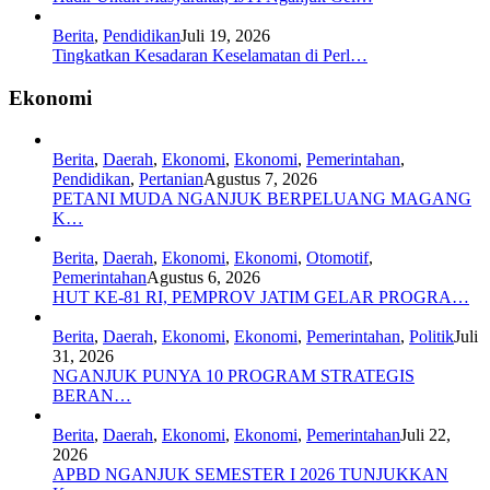
Berita
,
Pendidikan
Juli 19, 2026
Tingkatkan Kesadaran Keselamatan di Perl…
Ekonomi
Berita
,
Daerah
,
Ekonomi
,
Ekonomi
,
Pemerintahan
,
Pendidikan
,
Pertanian
Agustus 7, 2026
PETANI MUDA NGANJUK BERPELUANG MAGANG
K…
Berita
,
Daerah
,
Ekonomi
,
Ekonomi
,
Otomotif
,
Pemerintahan
Agustus 6, 2026
HUT KE-81 RI, PEMPROV JATIM GELAR PROGRA…
Berita
,
Daerah
,
Ekonomi
,
Ekonomi
,
Pemerintahan
,
Politik
Juli
31, 2026
NGANJUK PUNYA 10 PROGRAM STRATEGIS
BERAN…
Berita
,
Daerah
,
Ekonomi
,
Ekonomi
,
Pemerintahan
Juli 22,
2026
APBD NGANJUK SEMESTER I 2026 TUNJUKKAN