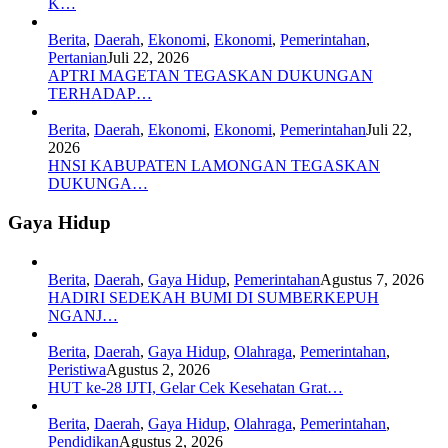
K…
Berita
,
Daerah
,
Ekonomi
,
Ekonomi
,
Pemerintahan
,
Pertanian
Juli 22, 2026
APTRI MAGETAN TEGASKAN DUKUNGAN
TERHADAP…
Berita
,
Daerah
,
Ekonomi
,
Ekonomi
,
Pemerintahan
Juli 22,
2026
HNSI KABUPATEN LAMONGAN TEGASKAN
DUKUNGA…
Gaya Hidup
Berita
,
Daerah
,
Gaya Hidup
,
Pemerintahan
Agustus 7, 2026
HADIRI SEDEKAH BUMI DI SUMBERKEPUH
NGANJ…
Berita
,
Daerah
,
Gaya Hidup
,
Olahraga
,
Pemerintahan
,
Peristiwa
Agustus 2, 2026
HUT ke-28 IJTI, Gelar Cek Kesehatan Grat…
Berita
,
Daerah
,
Gaya Hidup
,
Olahraga
,
Pemerintahan
,
Pendidikan
Agustus 2, 2026