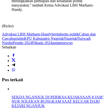
meningkatkan partisipasi dan kesadaran politik
masyarakat,” tambah Ketua Advokasi LBH Marhaen-
Handy.
(Ricko)
Advokasi LBH Marhaen-Handy
berita
berita politik
Cabup dan
Cawabup
jatim
KPU Kabupaten Nganjuk
Nganjuk
Nurwadi
Nurdin
Pemilu 2024
Pilkada 2024
updatenewstv
Sebarkan
Pos terkait
SEKDA NGANJUK DI PERIKSA KEJAKSAAN 8 JAM’
NUR SOLEKAN BUNGKAM SAAT KELUAR DARI
KEJARI NGANJUK