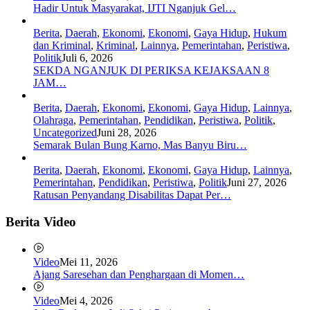
Hadir Untuk Masyarakat, IJTI Nganjuk Gel…
Berita
,
Daerah
,
Ekonomi
,
Ekonomi
,
Gaya Hidup
,
Hukum
dan Kriminal
,
Kriminal
,
Lainnya
,
Pemerintahan
,
Peristiwa
,
Politik
Juli 6, 2026
SEKDA NGANJUK DI PERIKSA KEJAKSAAN 8
JAM…
Berita
,
Daerah
,
Ekonomi
,
Ekonomi
,
Gaya Hidup
,
Lainnya
,
Olahraga
,
Pemerintahan
,
Pendidikan
,
Peristiwa
,
Politik
,
Uncategorized
Juni 28, 2026
Semarak Bulan Bung Karno, Mas Banyu Biru…
Berita
,
Daerah
,
Ekonomi
,
Ekonomi
,
Gaya Hidup
,
Lainnya
,
Pemerintahan
,
Pendidikan
,
Peristiwa
,
Politik
Juni 27, 2026
Ratusan Penyandang Disabilitas Dapat Per…
Berita Video
Video
Mei 11, 2026
Ajang Saresehan dan Penghargaan di Momen…
Video
Mei 4, 2026