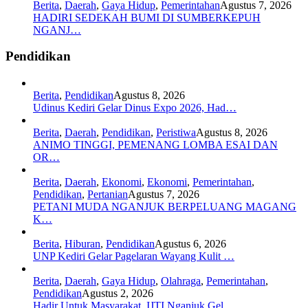
Berita
,
Daerah
,
Gaya Hidup
,
Pemerintahan
Agustus 7, 2026
HADIRI SEDEKAH BUMI DI SUMBERKEPUH
NGANJ…
Pendidikan
Berita
,
Pendidikan
Agustus 8, 2026
Udinus Kediri Gelar Dinus Expo 2026, Had…
Berita
,
Daerah
,
Pendidikan
,
Peristiwa
Agustus 8, 2026
ANIMO TINGGI, PEMENANG LOMBA ESAI DAN
OR…
Berita
,
Daerah
,
Ekonomi
,
Ekonomi
,
Pemerintahan
,
Pendidikan
,
Pertanian
Agustus 7, 2026
PETANI MUDA NGANJUK BERPELUANG MAGANG
K…
Berita
,
Hiburan
,
Pendidikan
Agustus 6, 2026
UNP Kediri Gelar Pagelaran Wayang Kulit …
Berita
,
Daerah
,
Gaya Hidup
,
Olahraga
,
Pemerintahan
,
Pendidikan
Agustus 2, 2026
Hadir Untuk Masyarakat, IJTI Nganjuk Gel…