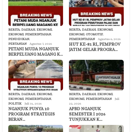
BERITA
,
DAERAH
,
EKONOMI
,
BERITA
,
DAERAH
,
EKONOMI
,
EKONOMI
,
PEMERINTAHAN
,
EKONOMI
,
OTOMOTIF
,
PENDIDIKAN
,
PEMERINTAHAN
Agustus 6, 2026
HUT KE-81 RI, PEMPROV
PERTANIAN
Agustus 7, 2026
PETANI MUDA NGANJUK
JATIM GELAR PROGRA…
BERPELUANG MAGANG K…
BERITA
,
DAERAH
,
EKONOMI
,
BERITA
,
DAERAH
,
EKONOMI
,
EKONOMI
,
PEMERINTAHAN
,
EKONOMI
,
PEMERINTAHAN
Juli
POLITIK
Juli 31, 2026
22, 2026
NGANJUK PUNYA 10
APBD NGANJUK
PROGRAM STRATEGIS
SEMESTER I 2026
BERAN…
TUNJUKKAN K…