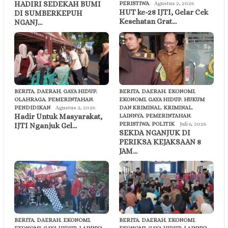
HADIRI SEDEKAH BUMI
PERISTIWA
Agustus 2, 2026
HUT ke-28 IJTI, Gelar Cek
DI SUMBERKEPUH
Kesehatan Grat…
NGANJ…
BERITA
,
DAERAH
,
GAYA HIDUP
,
BERITA
,
DAERAH
,
EKONOMI
,
OLAHRAGA
,
PEMERINTAHAN
,
EKONOMI
,
GAYA HIDUP
,
HUKUM
PENDIDIKAN
Agustus 2, 2026
DAN KRIMINAL
,
KRIMINAL
,
Hadir Untuk Masyarakat,
LAINNYA
,
PEMERINTAHAN
,
PERISTIWA
,
POLITIK
Juli 6, 2026
IJTI Nganjuk Gel…
SEKDA NGANJUK DI
PERIKSA KEJAKSAAN 8
JAM…
BERITA
,
DAERAH
,
EKONOMI
,
BERITA
,
DAERAH
,
EKONOMI
,