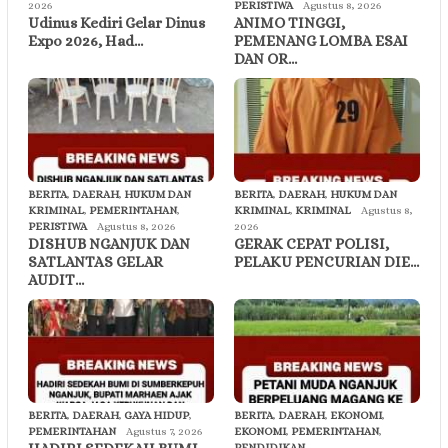
2026
PERISTIWA
Agustus 8, 2026
Udinus Kediri Gelar Dinus
ANIMO TINGGI,
Expo 2026, Had…
PEMENANG LOMBA ESAI
DAN OR…
BERITA
,
DAERAH
,
HUKUM DAN
BERITA
,
DAERAH
,
HUKUM DAN
KRIMINAL
,
PEMERINTAHAN
,
KRIMINAL
,
KRIMINAL
Agustus 8,
PERISTIWA
Agustus 8, 2026
2026
DISHUB NGANJUK DAN
GERAK CEPAT POLISI,
SATLANTAS GELAR
PELAKU PENCURIAN DIE…
AUDIT…
BERITA
,
DAERAH
,
GAYA HIDUP
,
BERITA
,
DAERAH
,
EKONOMI
,
PEMERINTAHAN
Agustus 7, 2026
EKONOMI
,
PEMERINTAHAN
,
PENDIDIKAN
,