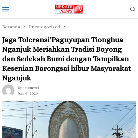
Loncat
Menu
ke
Mobile
konten
Beranda
Uncategorized
Jaga Toleransi’Paguyupan Tionghua
Nganjuk Meriahkan Tradisi Boyong
dan Sedekah Bumi dengan Tampilkan
Kesenian Barongsai hibur Masyarakat
Nganjuk
Updatenews
Juni 6, 2026