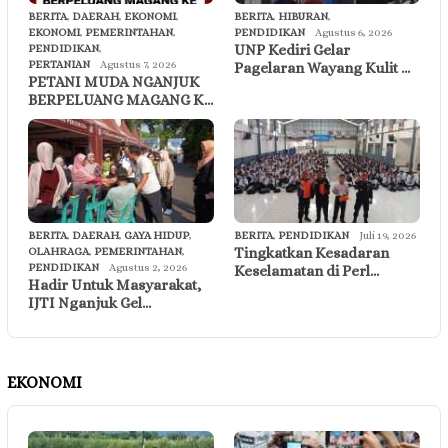
BERITA
,
DAERAH
,
EKONOMI
,
BERITA
,
HIBURAN
,
EKONOMI
,
PEMERINTAHAN
,
PENDIDIKAN
Agustus 6, 2026
UNP Kediri Gelar
PENDIDIKAN
,
PERTANIAN
Agustus 7, 2026
Pagelaran Wayang Kulit …
PETANI MUDA NGANJUK
BERPELUANG MAGANG K…
BERITA
,
DAERAH
,
GAYA HIDUP
,
BERITA
,
PENDIDIKAN
Juli 19, 2026
Tingkatkan Kesadaran
OLAHRAGA
,
PEMERINTAHAN
,
PENDIDIKAN
Agustus 2, 2026
Keselamatan di Perl…
Hadir Untuk Masyarakat,
IJTI Nganjuk Gel…
EKONOMI