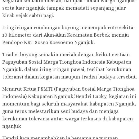
Kegiatan semakin meriah, nampak ribuan warga nganjuk
serta luar nganjuk tampak memadati sepanjang jalur
kirab sejak sabtu pagi.
Iring iringan rombongan boyong menempuh rute sekitar
10 kilometer dari Alun-Alun Kecamatan Berbek menuju
Pendopo KRT Sosro Koesoemo Nganjuk.
Tradisi boyong semakin meriah dengan keikut sertaan
Paguyuban Sosial Marga Tionghoa Indonesia Kabupaten
Nganjuk, dalam iring iringan pawai, terlihat kerukunan
toleransi dalam kegiatan maupun tradisi budaya tersebut.
Menurut Ketua PSMTI (Paguyuban Sosial Marga Tionghoa
Indonesia) Kabupaten Nganjuk,’Hendri Lucky, kegiatan ini
momentum bagi seluruh masyarakat kabupaten Nganjuk,
guna terus melestarikan seni budaya dan menjaga
kerukunan toleransi antar warga terkusus di kabupaten
nganjuk
Hendri juga menambahkan ia bersama paguyupan