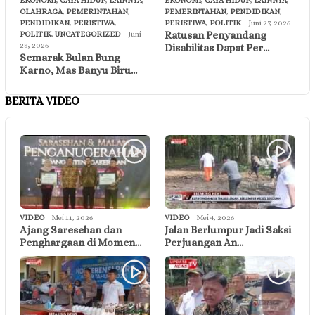
EKONOMI
,
GAYA HIDUP
,
LAINNYA
,
EKONOMI
,
GAYA HIDUP
,
LAINNYA
,
OLAHRAGA
,
PEMERINTAHAN
,
PEMERINTAHAN
,
PENDIDIKAN
,
PENDIDIKAN
,
PERISTIWA
,
PERISTIWA
,
POLITIK
Juni 27, 2026
Ratusan Penyandang
POLITIK
,
UNCATEGORIZED
Juni
28, 2026
Disabilitas Dapat Per…
Semarak Bulan Bung
Karno, Mas Banyu Biru…
BERITA VIDEO
VIDEO
Mei 11, 2026
VIDEO
Mei 4, 2026
Ajang Saresehan dan
Jalan Berlumpur Jadi Saksi
Penghargaan di Momen…
Perjuangan An…