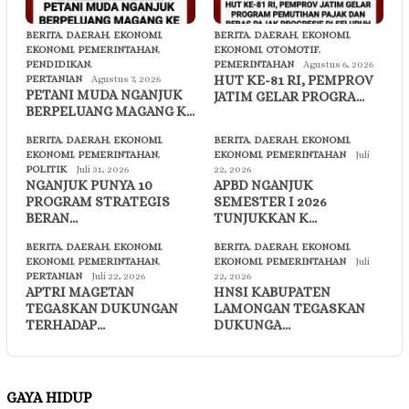
BERITA
,
DAERAH
,
EKONOMI
,
BERITA
,
DAERAH
,
EKONOMI
,
EKONOMI
,
PEMERINTAHAN
,
EKONOMI
,
OTOMOTIF
,
PENDIDIKAN
,
PEMERINTAHAN
Agustus 6, 2026
HUT KE-81 RI, PEMPROV
PERTANIAN
Agustus 7, 2026
PETANI MUDA NGANJUK
JATIM GELAR PROGRA…
BERPELUANG MAGANG K…
BERITA
,
DAERAH
,
EKONOMI
,
BERITA
,
DAERAH
,
EKONOMI
,
EKONOMI
,
PEMERINTAHAN
,
EKONOMI
,
PEMERINTAHAN
Juli
POLITIK
Juli 31, 2026
22, 2026
NGANJUK PUNYA 10
APBD NGANJUK
PROGRAM STRATEGIS
SEMESTER I 2026
BERAN…
TUNJUKKAN K…
BERITA
,
DAERAH
,
EKONOMI
,
BERITA
,
DAERAH
,
EKONOMI
,
EKONOMI
,
PEMERINTAHAN
,
EKONOMI
,
PEMERINTAHAN
Juli
PERTANIAN
Juli 22, 2026
22, 2026
APTRI MAGETAN
HNSI KABUPATEN
TEGASKAN DUKUNGAN
LAMONGAN TEGASKAN
TERHADAP…
DUKUNGA…
GAYA HIDUP