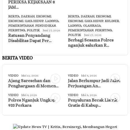
PERIKSA KEJAKSAAN 8
JAM…
BERITA
,
DAERAH
,
EKONOMI
,
BERITA
,
DAERAH
,
EKONOMI
,
EKONOMI
,
GAYA HIDUP
,
LAINNYA
,
EKONOMI
,
GAYA HIDUP
,
KULINER
,
PEMERINTAHAN
,
PENDIDIKAN
,
LAINNYA
,
OLAHRAGA
,
PERISTIWA
,
POLITIK
Juni 27, 2026
PEMERINTAHAN
,
PERISTIWA
,
Ratusan Penyandang
POLITIK
Juni 27, 2026
Berbagi Sesama Polres
Disabilitas Dapat Per…
nganjuk salurkan R…
BERITA VIDEO
VIDEO
Mei 11, 2026
VIDEO
Mei 4, 2026
Ajang Saresehan dan
Jalan Berlumpur Jadi Saksi
Penghargaan di Momen…
Perjuangan An…
VIDEO
Mei 4, 2026
VIDEO
Mei 4, 2026
Polres Nganjuk Ungkap
Penyaluran Becak Listrik
933 Perkara
Gratis di Kabup…