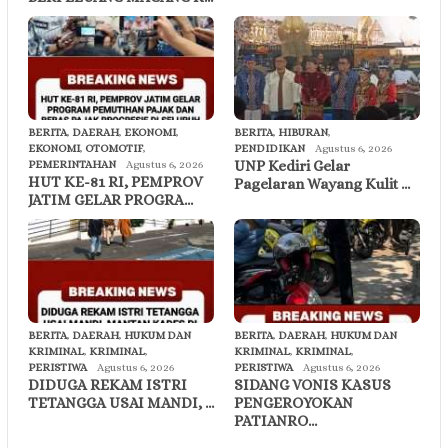
BERITA
,
DAERAH
,
EKONOMI
,
BERITA
,
HIBURAN
,
EKONOMI
,
OTOMOTIF
,
PENDIDIKAN
Agustus 6, 2026
UNP Kediri Gelar
PEMERINTAHAN
Agustus 6, 2026
HUT KE-81 RI, PEMPROV
Pagelaran Wayang Kulit …
JATIM GELAR PROGRA…
BERITA
,
DAERAH
,
HUKUM DAN
BERITA
,
DAERAH
,
HUKUM DAN
KRIMINAL
,
KRIMINAL
,
KRIMINAL
,
KRIMINAL
,
PERISTIWA
Agustus 6, 2026
PERISTIWA
Agustus 6, 2026
DIDUGA REKAM ISTRI
SIDANG VONIS KASUS
TETANGGA USAI MANDI, …
PENGEROYOKAN
PATIANRO…