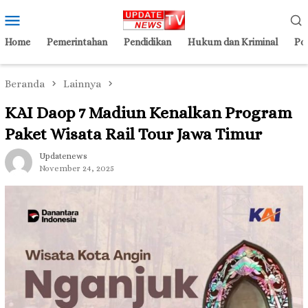
Loncat
Menu
ke
Mobile
konten
Home
Pemerintahan
Pendidikan
Hukum dan Kriminal
Pol
Beranda
Lainnya
KAI Daop 7 Madiun Kenalkan Program
Paket Wisata Rail Tour Jawa Timur
Updatenews
November 24, 2025