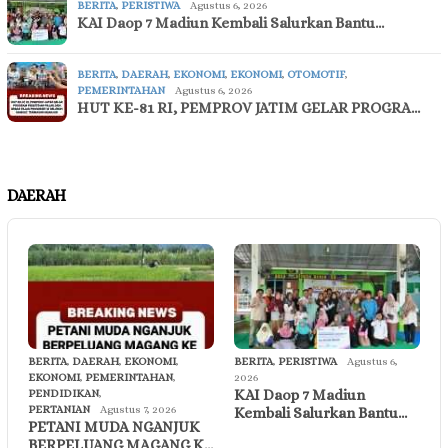
BERITA
,
PERISTIWA
Agustus 6, 2026
KAI Daop 7 Madiun Kembali Salurkan Bantu…
BERITA
,
DAERAH
,
EKONOMI
,
EKONOMI
,
OTOMOTIF
,
PEMERINTAHAN
Agustus 6, 2026
HUT KE-81 RI, PEMPROV JATIM GELAR PROGRA…
DAERAH
BERITA
,
DAERAH
,
EKONOMI
,
BERITA
,
PERISTIWA
Agustus 6,
EKONOMI
,
PEMERINTAHAN
,
2026
KAI Daop 7 Madiun
PENDIDIKAN
,
PERTANIAN
Agustus 7, 2026
Kembali Salurkan Bantu…
PETANI MUDA NGANJUK
BERPELUANG MAGANG K…