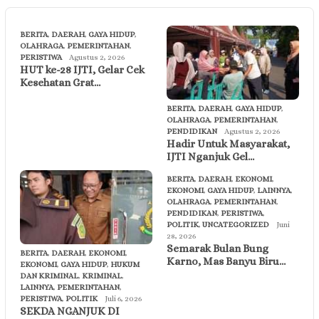
BERITA
,
DAERAH
,
GAYA HIDUP
,
OLAHRAGA
,
PEMERINTAHAN
,
PERISTIWA
Agustus 2, 2026
HUT ke-28 IJTI, Gelar Cek
Kesehatan Grat…
BERITA
,
DAERAH
,
GAYA HIDUP
,
OLAHRAGA
,
PEMERINTAHAN
,
PENDIDIKAN
Agustus 2, 2026
Hadir Untuk Masyarakat,
IJTI Nganjuk Gel…
BERITA
,
DAERAH
,
EKONOMI
,
EKONOMI
,
GAYA HIDUP
,
LAINNYA
,
OLAHRAGA
,
PEMERINTAHAN
,
PENDIDIKAN
,
PERISTIWA
,
POLITIK
,
UNCATEGORIZED
Juni
28, 2026
Semarak Bulan Bung
BERITA
,
DAERAH
,
EKONOMI
,
Karno, Mas Banyu Biru…
EKONOMI
,
GAYA HIDUP
,
HUKUM
DAN KRIMINAL
,
KRIMINAL
,
LAINNYA
,
PEMERINTAHAN
,
PERISTIWA
,
POLITIK
Juli 6, 2026
SEKDA NGANJUK DI