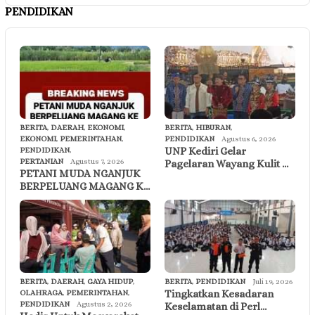
PENDIDIKAN
BERITA
,
DAERAH
,
EKONOMI
,
BERITA
,
HIBURAN
,
EKONOMI
,
PEMERINTAHAN
,
PENDIDIKAN
Agustus 6, 2026
UNP Kediri Gelar
PENDIDIKAN
,
PERTANIAN
Agustus 7, 2026
Pagelaran Wayang Kulit …
PETANI MUDA NGANJUK
BERPELUANG MAGANG K…
BERITA
,
DAERAH
,
GAYA HIDUP
,
BERITA
,
PENDIDIKAN
Juli 19, 2026
Tingkatkan Kesadaran
OLAHRAGA
,
PEMERINTAHAN
,
PENDIDIKAN
Agustus 2, 2026
Keselamatan di Perl…