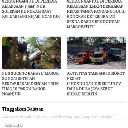
SEKDA NGANJUK DI PERIKSA
SEKDA NGANJUK DI PERIKSA
KEJAKSAAN 8 JAM’ NUR
KEJAKSAAN,LHKPI BERHARAP
SOLEKAN BUNGKAM SAAT
KEJARI TANPA PANDANG BULU,
KELUAR DARI KEJARI NGANJUK
BONGKAR KETERLIBATAN
SEKDA KASUS BENDUNGAN
MARGOPATUT’
BUS SUGENG RAHAYU MASUK
AKTIVITAS TAMBANG DISOROT
SUNGAI SETELAH
PEGIAT
BERTABRAKAN DENGAN TRUK
LINGKUNGAN’DIREKTUR CV
FUSO DI PARON BAGOR
FAIHA DILLA JAYA SEBUT
NGANJUK
SUDAH BERIZIN.
Tinggalkan Balasan
Alamat email Anda tidak akan dipublikasikan.
Ruas yang wajib ditandai
*