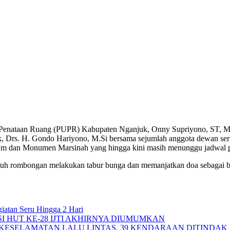
 Penataan Ruang (PUPR) Kabupaten Nganjuk, Onny Supriyono, ST, 
uk, Drs. H. Gondo Hariyono, M.Si bersama sejumlah anggota dewan s
eum dan Monumen Marsinah yang hingga kini masih menunggu jadwal pe
ruh rombongan melakukan tabur bunga dan memanjatkan doa sebagai b
iatan Seru Hingga 2 Hari
I HUT KE-28 IJTI AKHIRNYA DIUMUMKAN
KESELAMATAN LALU LINTAS, 39 KENDARAAN DITINDAK