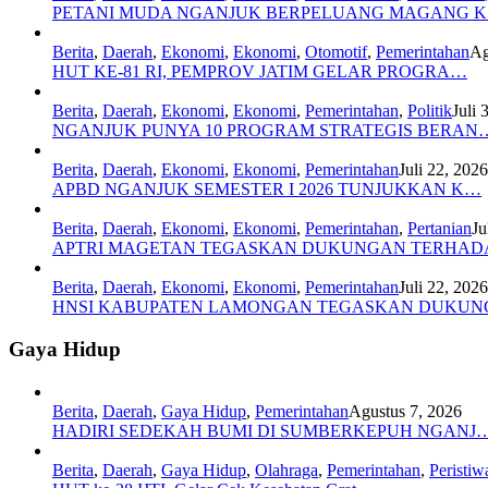
PETANI MUDA NGANJUK BERPELUANG MAGANG 
Berita
,
Daerah
,
Ekonomi
,
Ekonomi
,
Otomotif
,
Pemerintahan
Ag
HUT KE-81 RI, PEMPROV JATIM GELAR PROGRA…
Berita
,
Daerah
,
Ekonomi
,
Ekonomi
,
Pemerintahan
,
Politik
Juli 
NGANJUK PUNYA 10 PROGRAM STRATEGIS BERAN
Berita
,
Daerah
,
Ekonomi
,
Ekonomi
,
Pemerintahan
Juli 22, 2026
APBD NGANJUK SEMESTER I 2026 TUNJUKKAN K…
Berita
,
Daerah
,
Ekonomi
,
Ekonomi
,
Pemerintahan
,
Pertanian
Ju
APTRI MAGETAN TEGASKAN DUKUNGAN TERHA
Berita
,
Daerah
,
Ekonomi
,
Ekonomi
,
Pemerintahan
Juli 22, 2026
HNSI KABUPATEN LAMONGAN TEGASKAN DUKU
Gaya Hidup
Berita
,
Daerah
,
Gaya Hidup
,
Pemerintahan
Agustus 7, 2026
HADIRI SEDEKAH BUMI DI SUMBERKEPUH NGANJ
Berita
,
Daerah
,
Gaya Hidup
,
Olahraga
,
Pemerintahan
,
Peristiw