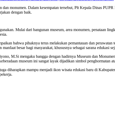
um dan monumen. Dalam kesempatan tersebut, Plt Kepala Dinas PUP
rjakan dengan baik.
p digunakan. Mulai dari bangunan museum, area monumen, penataan lin
esia.
ikan bahwa pihaknya terus melakukan pemantauan dan perawatan ter
manfaat besar bagi masyarakat, khususnya sebagai sarana edukasi seja
ariyono, M.Si mengaku bangga dengan hadirnya Museum dan Monumen
keberadaan museum ini sangat layak dijadikan simbol penghormatan ata
juga diharapkan mampu menjadi ikon wisata edukasi baru di Kabupate
pekerja.