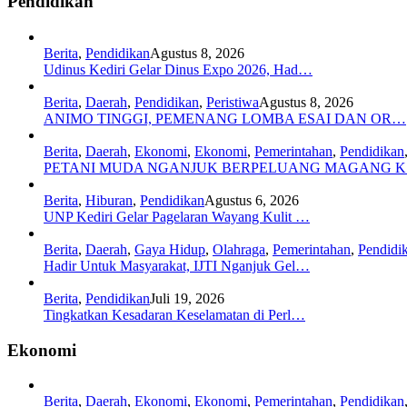
Pendidikan
Berita
,
Pendidikan
Agustus 8, 2026
Udinus Kediri Gelar Dinus Expo 2026, Had…
Berita
,
Daerah
,
Pendidikan
,
Peristiwa
Agustus 8, 2026
ANIMO TINGGI, PEMENANG LOMBA ESAI DAN OR…
Berita
,
Daerah
,
Ekonomi
,
Ekonomi
,
Pemerintahan
,
Pendidikan
PETANI MUDA NGANJUK BERPELUANG MAGANG 
Berita
,
Hiburan
,
Pendidikan
Agustus 6, 2026
UNP Kediri Gelar Pagelaran Wayang Kulit …
Berita
,
Daerah
,
Gaya Hidup
,
Olahraga
,
Pemerintahan
,
Pendidi
Hadir Untuk Masyarakat, IJTI Nganjuk Gel…
Berita
,
Pendidikan
Juli 19, 2026
Tingkatkan Kesadaran Keselamatan di Perl…
Ekonomi
Berita
,
Daerah
,
Ekonomi
,
Ekonomi
,
Pemerintahan
,
Pendidikan