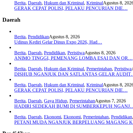
Berita
,
Daerah
,
Hukum dan Kriminal
,
Kriminal
Agustus 8, 202
GERAK CEPAT POLISI, PELAKU PENCURIAN DIE…
Daerah
Berita
,
Pendidikan
Agustus 8, 2026
Udinus Kediri Gelar Dinus Expo 2026, Had…
Berita
,
Daerah
,
Pendidikan
,
Peristiwa
Agustus 8, 2026
ANIMO TINGGI, PEMENANG LOMBA ESAI DAN OR…
Berita
,
Daerah
,
Hukum dan Kriminal
,
Pemerintahan
,
Peristiwa
DISHUB NGANJUK DAN SATLANTAS GELAR AUDIT
Berita
,
Daerah
,
Hukum dan Kriminal
,
Kriminal
Agustus 8, 202
GERAK CEPAT POLISI, PELAKU PENCURIAN DIE…
Berita
,
Daerah
,
Gaya Hidup
,
Pemerintahan
Agustus 7, 2026
HADIRI SEDEKAH BUMI DI SUMBERKEPUH NGANJ
Berita
,
Daerah
,
Ekonomi
,
Ekonomi
,
Pemerintahan
,
Pendidikan
PETANI MUDA NGANJUK BERPELUANG MAGANG 