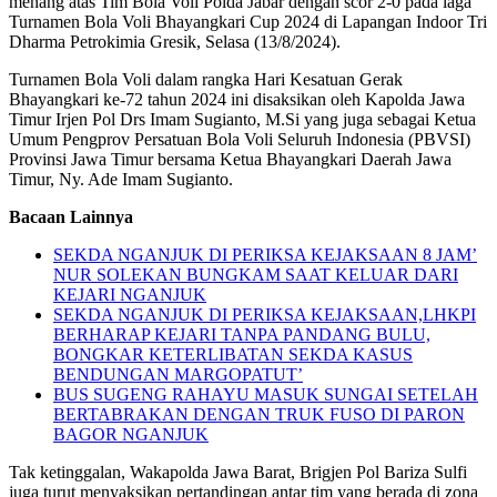
menang atas Tim Bola Voli Polda Jabar dengan scor 2-0 pada laga
Turnamen Bola Voli Bhayangkari Cup 2024 di Lapangan Indoor Tri
Dharma Petrokimia Gresik, Selasa (13/8/2024).
Turnamen Bola Voli dalam rangka Hari Kesatuan Gerak
Bhayangkari ke-72 tahun 2024 ini disaksikan oleh Kapolda Jawa
Timur Irjen Pol Drs Imam Sugianto, M.Si yang juga sebagai Ketua
Umum Pengprov Persatuan Bola Voli Seluruh Indonesia (PBVSI)
Provinsi Jawa Timur bersama Ketua Bhayangkari Daerah Jawa
Timur, Ny. Ade Imam Sugianto.
Bacaan Lainnya
SEKDA NGANJUK DI PERIKSA KEJAKSAAN 8 JAM’
NUR SOLEKAN BUNGKAM SAAT KELUAR DARI
KEJARI NGANJUK
SEKDA NGANJUK DI PERIKSA KEJAKSAAN,LHKPI
BERHARAP KEJARI TANPA PANDANG BULU,
BONGKAR KETERLIBATAN SEKDA KASUS
BENDUNGAN MARGOPATUT’
BUS SUGENG RAHAYU MASUK SUNGAI SETELAH
BERTABRAKAN DENGAN TRUK FUSO DI PARON
BAGOR NGANJUK
Tak ketinggalan, Wakapolda Jawa Barat, Brigjen Pol Bariza Sulfi
juga turut menyaksikan pertandingan antar tim yang berada di zona