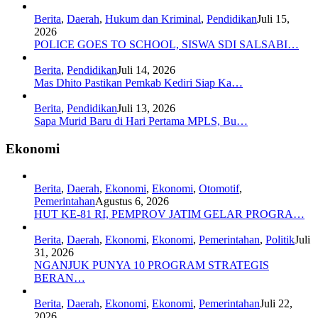
Berita
,
Daerah
,
Hukum dan Kriminal
,
Pendidikan
Juli 15,
2026
POLICE GOES TO SCHOOL, SISWA SDI SALSABI…
Berita
,
Pendidikan
Juli 14, 2026
Mas Dhito Pastikan Pemkab Kediri Siap Ka…
Berita
,
Pendidikan
Juli 13, 2026
Sapa Murid Baru di Hari Pertama MPLS, Bu…
Ekonomi
Berita
,
Daerah
,
Ekonomi
,
Ekonomi
,
Otomotif
,
Pemerintahan
Agustus 6, 2026
HUT KE-81 RI, PEMPROV JATIM GELAR PROGRA…
Berita
,
Daerah
,
Ekonomi
,
Ekonomi
,
Pemerintahan
,
Politik
Juli
31, 2026
NGANJUK PUNYA 10 PROGRAM STRATEGIS
BERAN…
Berita
,
Daerah
,
Ekonomi
,
Ekonomi
,
Pemerintahan
Juli 22,
2026