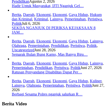
Pendidikan
Agustus 2, 2026
Hadir Untuk Masyarakat, IJTI Nganjuk Gel…
Berita
,
Daerah
,
Ekonomi
,
Ekonomi
,
Gaya Hidup
,
Hukum
dan Kriminal
,
Kriminal
,
Lainnya
,
Pemerintahan
,
Peristiwa
,
Politik
Juli 6, 2026
SEKDA NGANJUK DI PERIKSA KEJAKSAAN 8
JAM…
Berita
,
Daerah
,
Ekonomi
,
Ekonomi
,
Gaya Hidup
,
Lainnya
,
Olahraga
,
Pemerintahan
,
Pendidikan
,
Peristiwa
,
Politik
,
Uncategorized
Juni 28, 2026
Semarak Bulan Bung Karno, Mas Banyu Biru…
Berita
,
Daerah
,
Ekonomi
,
Ekonomi
,
Gaya Hidup
,
Lainnya
,
Pemerintahan
,
Pendidikan
,
Peristiwa
,
Politik
Juni 27, 2026
Ratusan Penyandang Disabilitas Dapat Per…
Berita
,
Daerah
,
Ekonomi
,
Ekonomi
,
Gaya Hidup
,
Kuliner
,
Lainnya
,
Olahraga
,
Pemerintahan
,
Peristiwa
,
Politik
Juni 27,
2026
Berbagi Sesama Polres nganjuk salurkan R…
Berita Video