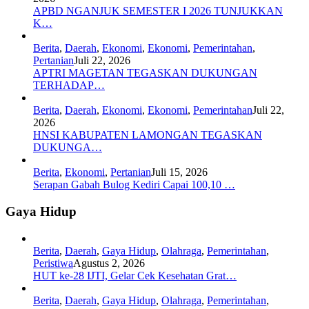
APBD NGANJUK SEMESTER I 2026 TUNJUKKAN
K…
Berita
,
Daerah
,
Ekonomi
,
Ekonomi
,
Pemerintahan
,
Pertanian
Juli 22, 2026
APTRI MAGETAN TEGASKAN DUKUNGAN
TERHADAP…
Berita
,
Daerah
,
Ekonomi
,
Ekonomi
,
Pemerintahan
Juli 22,
2026
HNSI KABUPATEN LAMONGAN TEGASKAN
DUKUNGA…
Berita
,
Ekonomi
,
Pertanian
Juli 15, 2026
Serapan Gabah Bulog Kediri Capai 100,10 …
Gaya Hidup
Berita
,
Daerah
,
Gaya Hidup
,
Olahraga
,
Pemerintahan
,
Peristiwa
Agustus 2, 2026
HUT ke-28 IJTI, Gelar Cek Kesehatan Grat…
Berita
,
Daerah
,
Gaya Hidup
,
Olahraga
,
Pemerintahan
,