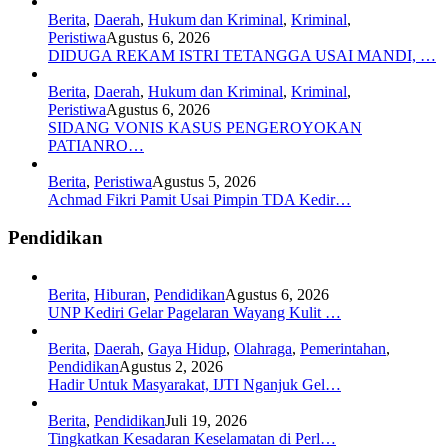
Berita
,
Daerah
,
Hukum dan Kriminal
,
Kriminal
,
Peristiwa
Agustus 6, 2026
DIDUGA REKAM ISTRI TETANGGA USAI MANDI, …
Berita
,
Daerah
,
Hukum dan Kriminal
,
Kriminal
,
Peristiwa
Agustus 6, 2026
SIDANG VONIS KASUS PENGEROYOKAN
PATIANRO…
Berita
,
Peristiwa
Agustus 5, 2026
Achmad Fikri Pamit Usai Pimpin TDA Kedir…
Pendidikan
Berita
,
Hiburan
,
Pendidikan
Agustus 6, 2026
UNP Kediri Gelar Pagelaran Wayang Kulit …
Berita
,
Daerah
,
Gaya Hidup
,
Olahraga
,
Pemerintahan
,
Pendidikan
Agustus 2, 2026
Hadir Untuk Masyarakat, IJTI Nganjuk Gel…
Berita
,
Pendidikan
Juli 19, 2026
Tingkatkan Kesadaran Keselamatan di Perl…