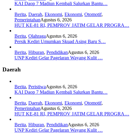
KAI Daop 7 Madiun Kembali Salurkan Bantu…
Berita
,
Daerah
,
Ekonomi
,
Ekonomi
,
Otomotif
,
Pemerintahan
Agustus 6, 2026
HUT KE-81 RI, PEMPROV JATIM GELAR PROGRA…
Berita
,
Olahraga
Agustus 6, 2026
Persik Kediri Umumkan Skuad Asing Baru S…
Berita
,
Hiburan
,
Pendidikan
Agustus 6, 2026
UNP Kediri Gelar Pagelaran Wayang Kulit …
Daerah
Berita
,
Peristiwa
Agustus 6, 2026
KAI Daop 7 Madiun Kembali Salurkan Bantu…
Berita
,
Daerah
,
Ekonomi
,
Ekonomi
,
Otomotif
,
Pemerintahan
Agustus 6, 2026
HUT KE-81 RI, PEMPROV JATIM GELAR PROGRA…
Berita
,
Hiburan
,
Pendidikan
Agustus 6, 2026
UNP Kediri Gelar Pagelaran Wayang Kulit …