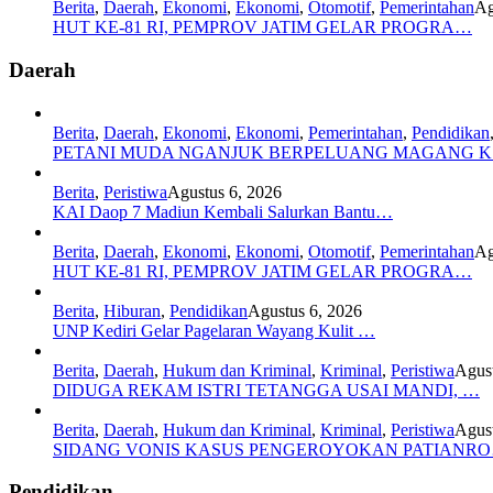
Berita
,
Daerah
,
Ekonomi
,
Ekonomi
,
Otomotif
,
Pemerintahan
Ag
HUT KE-81 RI, PEMPROV JATIM GELAR PROGRA…
Daerah
Berita
,
Daerah
,
Ekonomi
,
Ekonomi
,
Pemerintahan
,
Pendidikan
PETANI MUDA NGANJUK BERPELUANG MAGANG 
Berita
,
Peristiwa
Agustus 6, 2026
KAI Daop 7 Madiun Kembali Salurkan Bantu…
Berita
,
Daerah
,
Ekonomi
,
Ekonomi
,
Otomotif
,
Pemerintahan
Ag
HUT KE-81 RI, PEMPROV JATIM GELAR PROGRA…
Berita
,
Hiburan
,
Pendidikan
Agustus 6, 2026
UNP Kediri Gelar Pagelaran Wayang Kulit …
Berita
,
Daerah
,
Hukum dan Kriminal
,
Kriminal
,
Peristiwa
Agust
DIDUGA REKAM ISTRI TETANGGA USAI MANDI, …
Berita
,
Daerah
,
Hukum dan Kriminal
,
Kriminal
,
Peristiwa
Agust
SIDANG VONIS KASUS PENGEROYOKAN PATIANR
Pendidikan