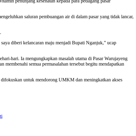
 vitamin penunjang kesehatan kepada para pedagang pasar
engeluhkan saluran pembuangan air di dalam pasar yang tidak lancar,
.
 saya diberi kelancaran maju menjadi Bupati Nganjuk,” ucap
sehari-hari. Ia mengungkapkan masalah utama di Pasar Warujayeng
i akan membenahi semua permasalahan tersebut begitu mendapatkan
kan difokuskan untuk mendorong UMKM dan meningkatkan akses
ti