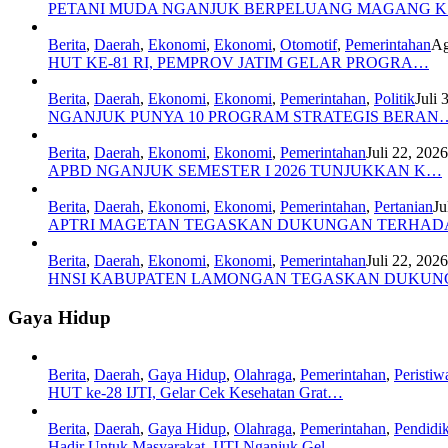
PETANI MUDA NGANJUK BERPELUANG MAGANG 
Berita
,
Daerah
,
Ekonomi
,
Ekonomi
,
Otomotif
,
Pemerintahan
Ag
HUT KE-81 RI, PEMPROV JATIM GELAR PROGRA…
Berita
,
Daerah
,
Ekonomi
,
Ekonomi
,
Pemerintahan
,
Politik
Juli 
NGANJUK PUNYA 10 PROGRAM STRATEGIS BERAN
Berita
,
Daerah
,
Ekonomi
,
Ekonomi
,
Pemerintahan
Juli 22, 2026
APBD NGANJUK SEMESTER I 2026 TUNJUKKAN K…
Berita
,
Daerah
,
Ekonomi
,
Ekonomi
,
Pemerintahan
,
Pertanian
Ju
APTRI MAGETAN TEGASKAN DUKUNGAN TERHA
Berita
,
Daerah
,
Ekonomi
,
Ekonomi
,
Pemerintahan
Juli 22, 2026
HNSI KABUPATEN LAMONGAN TEGASKAN DUKU
Gaya Hidup
Berita
,
Daerah
,
Gaya Hidup
,
Olahraga
,
Pemerintahan
,
Peristiw
HUT ke-28 IJTI, Gelar Cek Kesehatan Grat…
Berita
,
Daerah
,
Gaya Hidup
,
Olahraga
,
Pemerintahan
,
Pendidi
Hadir Untuk Masyarakat, IJTI Nganjuk Gel…