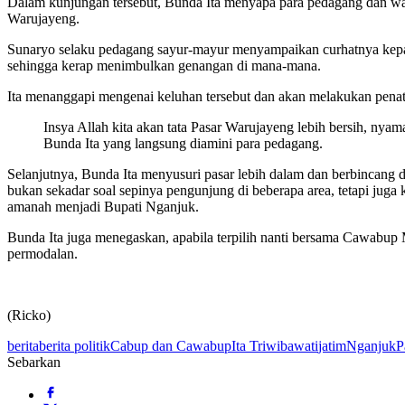
Dalam kunjungan tersebut, Bunda Ita menyapa para pedagang dan war
Warujayeng.
Sunaryo selaku pedagang sayur-mayur menyampaikan curhatnya kepada 
sehingga kerap menimbulkan genangan di mana-mana.
Ita menanggapi mengenai keluhan tersebut dan akan melakukan penat
Insya Allah kita akan tata Pasar Warujayeng lebih bersih, ny
Bunda Ita yang langsung diamini para pedagang.
Selanjutnya, Bunda Ita menyusuri pasar lebih dalam dan berbincang
bukan sekadar soal sepinya pengunjung di beberapa area, tetapi juga
amanah menjadi Bupati Nganjuk.
Bunda Ita juga menegaskan, apabila terpilih nanti bersama Cawa
permodalan.
(Ricko)
berita
berita politik
Cabup dan Cawabup
Ita Triwibawati
jatim
Nganjuk
P
Sebarkan