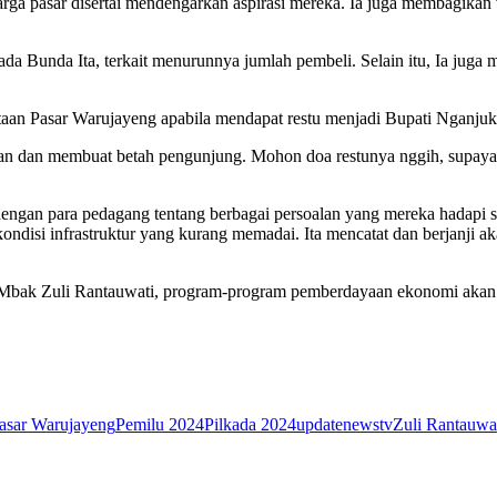
ga pasar disertai mendengarkan aspirasi mereka. Ia juga membagikan
Bunda Ita, terkait menurunnya jumlah pembeli. Selain itu, Ia juga m
aan Pasar Warujayeng apabila mendapat restu menjadi Bupati Nganjuk
aman dan membuat betah pengunjung. Mohon doa restunya nggih, supaya
 dengan para pedagang tentang berbagai persoalan yang mereka hadapi 
 kondisi infrastruktur yang kurang memadai. Ita mencatat dan berjanj
bup Mbak Zuli Rantauwati, program-program pemberdayaan ekonomi a
asar Warujayeng
Pemilu 2024
Pilkada 2024
updatenewstv
Zuli Rantauwa