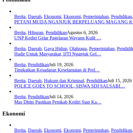
Berita
,
Daerah
,
Ekonomi
,
Ekonomi
,
Pemerintahan
,
Pendidikan
PETANI MUDA NGANJUK BERPELUANG MAGANG 
Berita
,
Hiburan
,
Pendidikan
Agustus 6, 2026
UNP Kediri Gelar Pagelaran Wayang Kulit …
Berita
,
Daerah
,
Gaya Hidup
,
Olahraga
,
Pemerintahan
,
Pendidi
Hadir Untuk Masyarakat, IJTI Nganjuk Gel…
Berita
,
Pendidikan
Juli 19, 2026
Tingkatkan Kesadaran Keselamatan di Perl…
Berita
,
Daerah
,
Hukum dan Kriminal
,
Pendidikan
Juli 15, 2026
POLICE GOES TO SCHOOL, SISWA SDI SALSABI…
Berita
,
Pendidikan
Juli 14, 2026
Mas Dhito Pastikan Pemkab Kediri Siap Ka…
Ekonomi
Berita
,
Daerah
,
Ekonomi
,
Ekonomi
,
Pemerintahan
,
Pendidikan