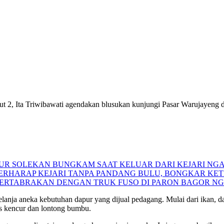
t 2, Ita Triwibawati agendakan blusukan kunjungi Pasar Warujayeng
 NUR SOLEKAN BUNGKAM SAAT KELUAR DARI KEJARI NG
 BERHARAP KEJARI TANPA PANDANG BULU, BONGKAR K
BERTABRAKAN DENGAN TRUK FUSO DI PARON BAGOR N
belanja aneka kebutuhan dapur yang dijual pedagang. Mulai dari ikan,
as kencur dan lontong bumbu.