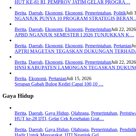
HUT KE-81 RI, PEMPROV JATIM GELAR PROGRA…
Berita
,
Daerah
,
Ekonomi
,
Ekonomi
,
Pemerintahan
,
Politik
Juli 
NGANJUK PUNYA 10 PROGRAM STRATEGIS BERAN
Berita
,
Daerah
,
Ekonomi
,
Ekonomi
,
Pemerintahan
Juli 22, 2026
APBD NGANJUK SEMESTER I 2026 TUNJUKKAN K…
Berita
,
Daerah
,
Ekonomi
,
Ekonomi
,
Pemerintahan
,
Pertanian
Ju
APTRI MAGETAN TEGASKAN DUKUNGAN TERHA
Berita
,
Daerah
,
Ekonomi
,
Ekonomi
,
Pemerintahan
Juli 22, 2026
HNSI KABUPATEN LAMONGAN TEGASKAN DUKU
Berita
,
Ekonomi
,
Pertanian
Juli 15, 2026
Serapan Gabah Bulog Kediri Capai 100,10 …
Gaya Hidup
Berita
,
Daerah
,
Gaya Hidup
,
Olahraga
,
Pemerintahan
,
Peristiw
HUT ke-28 IJTI, Gelar Cek Kesehatan Grat…
Berita
,
Daerah
,
Gaya Hidup
,
Olahraga
,
Pemerintahan
,
Pendidi
Hadir Untuk Masyarakat, IJTI Nganjuk Gel…