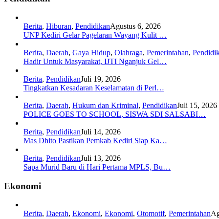
Berita
,
Hiburan
,
Pendidikan
Agustus 6, 2026
UNP Kediri Gelar Pagelaran Wayang Kulit …
Berita
,
Daerah
,
Gaya Hidup
,
Olahraga
,
Pemerintahan
,
Pendidi
Hadir Untuk Masyarakat, IJTI Nganjuk Gel…
Berita
,
Pendidikan
Juli 19, 2026
Tingkatkan Kesadaran Keselamatan di Perl…
Berita
,
Daerah
,
Hukum dan Kriminal
,
Pendidikan
Juli 15, 2026
POLICE GOES TO SCHOOL, SISWA SDI SALSABI…
Berita
,
Pendidikan
Juli 14, 2026
Mas Dhito Pastikan Pemkab Kediri Siap Ka…
Berita
,
Pendidikan
Juli 13, 2026
Sapa Murid Baru di Hari Pertama MPLS, Bu…
Ekonomi
Berita
,
Daerah
,
Ekonomi
,
Ekonomi
,
Otomotif
,
Pemerintahan
Ag