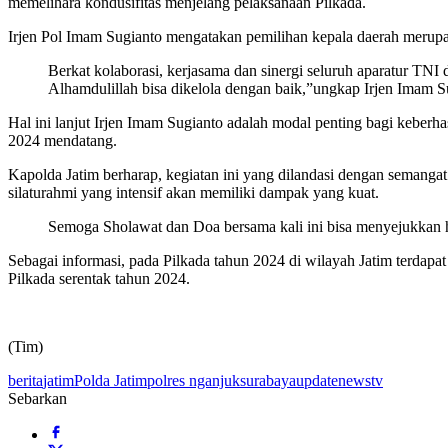
memelihara kondusifitas menjelang pelaksanaan Pilkada.
Irjen Pol Imam Sugianto mengatakan pemilihan kepala daerah meru
Berkat kolaborasi, kerjasama dan sinergi seluruh aparatur TNI 
Alhamdulillah bisa dikelola dengan baik,”ungkap Irjen Imam S
Hal ini lanjut Irjen Imam Sugianto adalah modal penting bagi keberh
2024 mendatang.
Kapolda Jatim berharap, kegiatan ini yang dilandasi dengan semanga
silaturahmi yang intensif akan memiliki dampak yang kuat.
Semoga Sholawat dan Doa bersama kali ini bisa menyejukkan 
Sebagai informasi, pada Pilkada tahun 2024 di wilayah Jatim terdapa
Pilkada serentak tahun 2024.
(Tim)
berita
jatim
Polda Jatim
polres nganjuk
surabaya
updatenewstv
Sebarkan