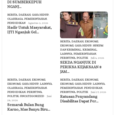
DI SUMBERKEPUH
NGANJ…
BERITA
,
DAERAH
,
GAYA HIDUP
,
OLAHRAGA
,
PEMERINTAHAN
,
PENDIDIKAN
Agustus 2, 2026
Hadir Untuk Masyarakat,
IJTI Nganjuk Gel…
BERITA
,
DAERAH
,
EKONOMI
,
EKONOMI
,
GAYA HIDUP
,
HUKUM
DAN KRIMINAL
,
KRIMINAL
,
LAINNYA
,
PEMERINTAHAN
,
PERISTIWA
,
POLITIK
Juli 6, 2026
SEKDA NGANJUK DI
PERIKSA KEJAKSAAN 8
JAM…
BERITA
,
DAERAH
,
EKONOMI
,
BERITA
,
DAERAH
,
EKONOMI
,
EKONOMI
,
GAYA HIDUP
,
LAINNYA
,
EKONOMI
,
GAYA HIDUP
,
LAINNYA
,
OLAHRAGA
,
PEMERINTAHAN
,
PEMERINTAHAN
,
PENDIDIKAN
,
PENDIDIKAN
,
PERISTIWA
,
PERISTIWA
,
POLITIK
Juni 27, 2026
Ratusan Penyandang
POLITIK
,
UNCATEGORIZED
Juni
28, 2026
Disabilitas Dapat Per…
Semarak Bulan Bung
Karno, Mas Banyu Biru…