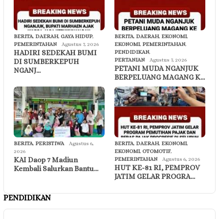
BERITA
,
DAERAH
,
GAYA HIDUP
,
BERITA
,
DAERAH
,
EKONOMI
,
PEMERINTAHAN
Agustus 7, 2026
EKONOMI
,
PEMERINTAHAN
,
HADIRI SEDEKAH BUMI
PENDIDIKAN
,
PERTANIAN
Agustus 7, 2026
DI SUMBERKEPUH
PETANI MUDA NGANJUK
NGANJ…
BERPELUANG MAGANG K…
BERITA
,
PERISTIWA
Agustus 6,
BERITA
,
DAERAH
,
EKONOMI
,
2026
EKONOMI
,
OTOMOTIF
,
KAI Daop 7 Madiun
PEMERINTAHAN
Agustus 6, 2026
HUT KE-81 RI, PEMPROV
Kembali Salurkan Bantu…
JATIM GELAR PROGRA…
PENDIDIKAN