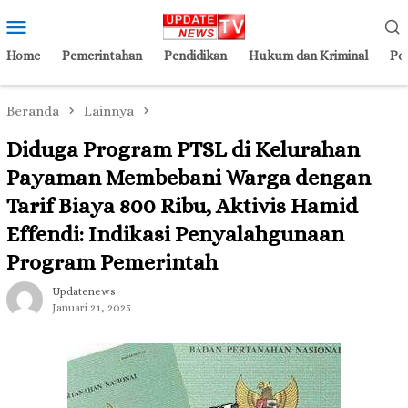
Loncat
Menu
ke
Mobile
konten
Home
Pemerintahan
Pendidikan
Hukum dan Kriminal
Pol
Beranda
Lainnya
Diduga Program PTSL di Kelurahan
Payaman Membebani Warga dengan
Tarif Biaya 800 Ribu, Aktivis Hamid
Effendi: Indikasi Penyalahgunaan
Program Pemerintah
Updatenews
Januari 21, 2025