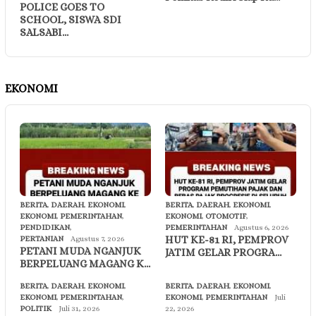
POLICE GOES TO
SCHOOL, SISWA SDI
SALSABI…
EKONOMI
BERITA
,
DAERAH
,
EKONOMI
,
BERITA
,
DAERAH
,
EKONOMI
,
EKONOMI
,
PEMERINTAHAN
,
EKONOMI
,
OTOMOTIF
,
PENDIDIKAN
,
PEMERINTAHAN
Agustus 6, 2026
HUT KE-81 RI, PEMPROV
PERTANIAN
Agustus 7, 2026
PETANI MUDA NGANJUK
JATIM GELAR PROGRA…
BERPELUANG MAGANG K…
BERITA
,
DAERAH
,
EKONOMI
,
BERITA
,
DAERAH
,
EKONOMI
,
EKONOMI
,
PEMERINTAHAN
,
EKONOMI
,
PEMERINTAHAN
Juli
POLITIK
Juli 31, 2026
22, 2026