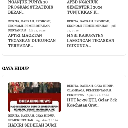
NGANJUK PUNYA 10
APBD NGANJUK
PROGRAM STRATEGIS
SEMESTER I 2026
BERAN…
TUNJUKKAN K…
BERITA
,
DAERAH
,
EKONOMI
,
BERITA
,
DAERAH
,
EKONOMI
,
EKONOMI
,
PEMERINTAHAN
,
EKONOMI
,
PEMERINTAHAN
Juli
PERTANIAN
Juli 22, 2026
22, 2026
APTRI MAGETAN
HNSI KABUPATEN
TEGASKAN DUKUNGAN
LAMONGAN TEGASKAN
TERHADAP…
DUKUNGA…
GAYA HIDUP
BERITA
,
DAERAH
,
GAYA HIDUP
,
OLAHRAGA
,
PEMERINTAHAN
,
PERISTIWA
Agustus 2, 2026
HUT ke-28 IJTI, Gelar Cek
Kesehatan Grat…
BERITA
,
DAERAH
,
GAYA HIDUP
,
PEMERINTAHAN
Agustus 7, 2026
HADIRI SEDEKAH BUMI