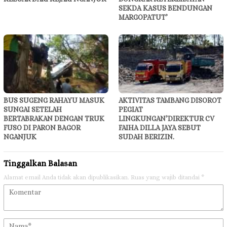
SEKDA KASUS BENDUNGAN
MARGOPATUT’
BUS SUGENG RAHAYU MASUK
AKTIVITAS TAMBANG DISOROT
SUNGAI SETELAH
PEGIAT
BERTABRAKAN DENGAN TRUK
LINGKUNGAN’DIREKTUR CV
FUSO DI PARON BAGOR
FAIHA DILLA JAYA SEBUT
NGANJUK
SUDAH BERIZIN.
Tinggalkan Balasan
Alamat email Anda tidak akan dipublikasikan.
Ruas yang wajib ditandai
*