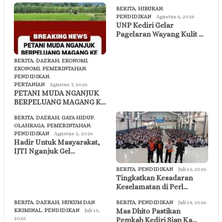
BERITA
,
HIBURAN
,
PENDIDIKAN
Agustus 6, 2026
UNP Kediri Gelar
Pagelaran Wayang Kulit …
BERITA
,
DAERAH
,
EKONOMI
,
EKONOMI
,
PEMERINTAHAN
,
PENDIDIKAN
,
PERTANIAN
Agustus 7, 2026
PETANI MUDA NGANJUK
BERPELUANG MAGANG K…
BERITA
,
DAERAH
,
GAYA HIDUP
,
OLAHRAGA
,
PEMERINTAHAN
,
PENDIDIKAN
Agustus 2, 2026
Hadir Untuk Masyarakat,
IJTI Nganjuk Gel…
BERITA
,
PENDIDIKAN
Juli 19, 2026
Tingkatkan Kesadaran
Keselamatan di Perl…
BERITA
,
DAERAH
,
HUKUM DAN
BERITA
,
PENDIDIKAN
Juli 14, 2026
Mas Dhito Pastikan
KRIMINAL
,
PENDIDIKAN
Juli 15,
2026
Pemkab Kediri Siap Ka…