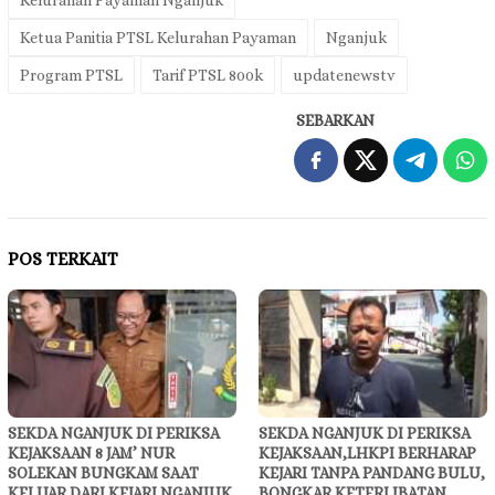
Kelurahan Payaman Nganjuk
Ketua Panitia PTSL Kelurahan Payaman
Nganjuk
Program PTSL
Tarif PTSL 800k
updatenewstv
SEBARKAN
POS TERKAIT
SEKDA NGANJUK DI PERIKSA
SEKDA NGANJUK DI PERIKSA
KEJAKSAAN 8 JAM’ NUR
KEJAKSAAN,LHKPI BERHARAP
SOLEKAN BUNGKAM SAAT
KEJARI TANPA PANDANG BULU,
KELUAR DARI KEJARI NGANJUK
BONGKAR KETERLIBATAN