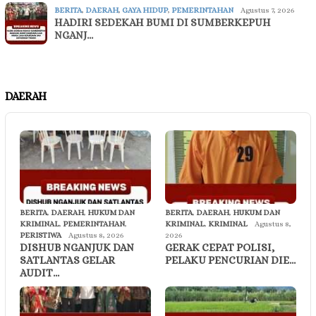
BERITA
,
DAERAH
,
GAYA HIDUP
,
PEMERINTAHAN
Agustus 7, 2026
HADIRI SEDEKAH BUMI DI SUMBERKEPUH
NGANJ…
DAERAH
BERITA
,
DAERAH
,
HUKUM DAN
BERITA
,
DAERAH
,
HUKUM DAN
KRIMINAL
,
PEMERINTAHAN
,
KRIMINAL
,
KRIMINAL
Agustus 8,
PERISTIWA
Agustus 8, 2026
2026
DISHUB NGANJUK DAN
GERAK CEPAT POLISI,
SATLANTAS GELAR
PELAKU PENCURIAN DIE…
AUDIT…