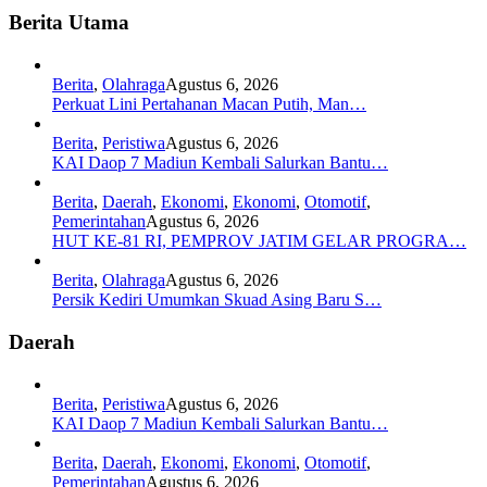
Berita Utama
Berita
,
Olahraga
Agustus 6, 2026
Perkuat Lini Pertahanan Macan Putih, Man…
Berita
,
Peristiwa
Agustus 6, 2026
KAI Daop 7 Madiun Kembali Salurkan Bantu…
Berita
,
Daerah
,
Ekonomi
,
Ekonomi
,
Otomotif
,
Pemerintahan
Agustus 6, 2026
HUT KE-81 RI, PEMPROV JATIM GELAR PROGRA…
Berita
,
Olahraga
Agustus 6, 2026
Persik Kediri Umumkan Skuad Asing Baru S…
Daerah
Berita
,
Peristiwa
Agustus 6, 2026
KAI Daop 7 Madiun Kembali Salurkan Bantu…
Berita
,
Daerah
,
Ekonomi
,
Ekonomi
,
Otomotif
,
Pemerintahan
Agustus 6, 2026