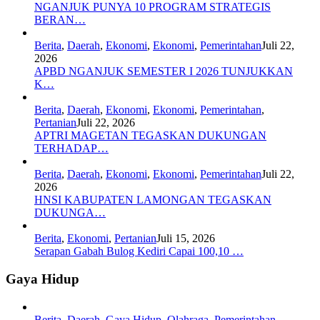
NGANJUK PUNYA 10 PROGRAM STRATEGIS
BERAN…
Berita
,
Daerah
,
Ekonomi
,
Ekonomi
,
Pemerintahan
Juli 22,
2026
APBD NGANJUK SEMESTER I 2026 TUNJUKKAN
K…
Berita
,
Daerah
,
Ekonomi
,
Ekonomi
,
Pemerintahan
,
Pertanian
Juli 22, 2026
APTRI MAGETAN TEGASKAN DUKUNGAN
TERHADAP…
Berita
,
Daerah
,
Ekonomi
,
Ekonomi
,
Pemerintahan
Juli 22,
2026
HNSI KABUPATEN LAMONGAN TEGASKAN
DUKUNGA…
Berita
,
Ekonomi
,
Pertanian
Juli 15, 2026
Serapan Gabah Bulog Kediri Capai 100,10 …
Gaya Hidup
Berita
,
Daerah
,
Gaya Hidup
,
Olahraga
,
Pemerintahan
,