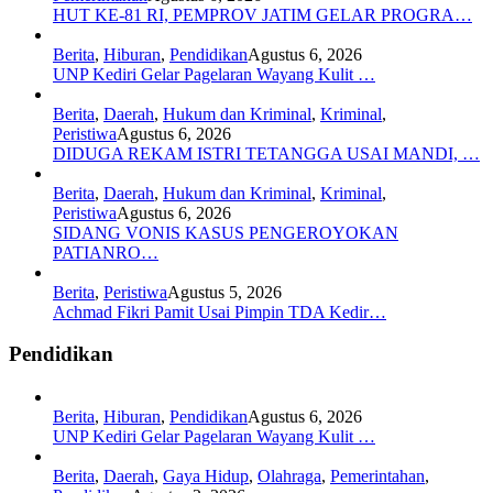
HUT KE-81 RI, PEMPROV JATIM GELAR PROGRA…
Berita
,
Hiburan
,
Pendidikan
Agustus 6, 2026
UNP Kediri Gelar Pagelaran Wayang Kulit …
Berita
,
Daerah
,
Hukum dan Kriminal
,
Kriminal
,
Peristiwa
Agustus 6, 2026
DIDUGA REKAM ISTRI TETANGGA USAI MANDI, …
Berita
,
Daerah
,
Hukum dan Kriminal
,
Kriminal
,
Peristiwa
Agustus 6, 2026
SIDANG VONIS KASUS PENGEROYOKAN
PATIANRO…
Berita
,
Peristiwa
Agustus 5, 2026
Achmad Fikri Pamit Usai Pimpin TDA Kedir…
Pendidikan
Berita
,
Hiburan
,
Pendidikan
Agustus 6, 2026
UNP Kediri Gelar Pagelaran Wayang Kulit …
Berita
,
Daerah
,
Gaya Hidup
,
Olahraga
,
Pemerintahan
,