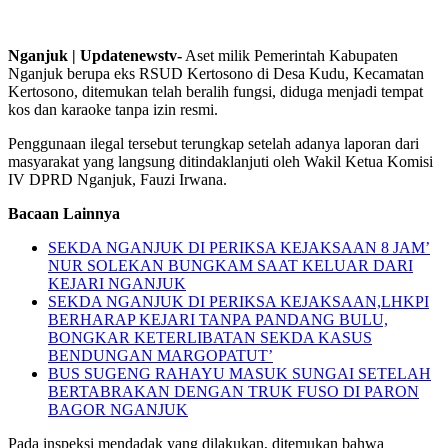
Nganjuk | Updatenewstv-
Aset milik Pemerintah Kabupaten
Nganjuk berupa eks RSUD Kertosono di Desa Kudu, Kecamatan
Kertosono, ditemukan telah beralih fungsi, diduga menjadi tempat
kos dan karaoke tanpa izin resmi.
Penggunaan ilegal tersebut terungkap setelah adanya laporan dari
masyarakat yang langsung ditindaklanjuti oleh Wakil Ketua Komisi
IV DPRD Nganjuk, Fauzi Irwana.
Bacaan Lainnya
SEKDA NGANJUK DI PERIKSA KEJAKSAAN 8 JAM’
NUR SOLEKAN BUNGKAM SAAT KELUAR DARI
KEJARI NGANJUK
SEKDA NGANJUK DI PERIKSA KEJAKSAAN,LHKPI
BERHARAP KEJARI TANPA PANDANG BULU,
BONGKAR KETERLIBATAN SEKDA KASUS
BENDUNGAN MARGOPATUT’
BUS SUGENG RAHAYU MASUK SUNGAI SETELAH
BERTABRAKAN DENGAN TRUK FUSO DI PARON
BAGOR NGANJUK
Pada inspeksi mendadak yang dilakukan, ditemukan bahwa