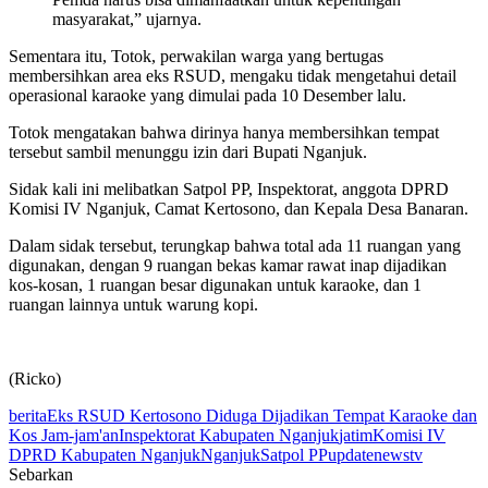
masyarakat,” ujarnya.
Sementara itu, Totok, perwakilan warga yang bertugas
membersihkan area eks RSUD, mengaku tidak mengetahui detail
operasional karaoke yang dimulai pada 10 Desember lalu.
Totok mengatakan bahwa dirinya hanya membersihkan tempat
tersebut sambil menunggu izin dari Bupati Nganjuk.
Sidak kali ini melibatkan Satpol PP, Inspektorat, anggota DPRD
Komisi IV Nganjuk, Camat Kertosono, dan Kepala Desa Banaran.
Dalam sidak tersebut, terungkap bahwa total ada 11 ruangan yang
digunakan, dengan 9 ruangan bekas kamar rawat inap dijadikan
kos-kosan, 1 ruangan besar digunakan untuk karaoke, dan 1
ruangan lainnya untuk warung kopi.
(Ricko)
berita
Eks RSUD Kertosono Diduga Dijadikan Tempat Karaoke dan
Kos Jam-jam'an
Inspektorat Kabupaten Nganjuk
jatim
Komisi IV
DPRD Kabupaten Nganjuk
Nganjuk
Satpol PP
updatenewstv
Sebarkan