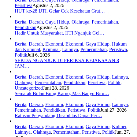
Peristiwa
Agustus 2, 2026
HUT ke-28 IJTI, Gelar Cek Kesehatan Grat…
Berita
,
Daerah
,
Gaya Hidup
,
Olahraga
,
Pemerintahan
,
Pendidikan
Agustus 2, 2026
Hadir Untuk Masyarakat, IJTI Nganjuk Gel…
Berita
,
Daerah
,
Ekonomi
,
Ekonomi
,
Gaya Hidup
,
Hukum
dan Kriminal
,
Kriminal
,
Lainnya
,
Pemerintahan
,
Peristiwa
,
Politik
Juli 6, 2026
SEKDA NGANJUK DI PERIKSA KEJAKSAAN 8
JAM…
Berita
,
Daerah
,
Ekonomi
,
Ekonomi
,
Gaya Hidup
,
Lainnya
,
Olahraga
,
Pemerintahan
,
Pendidikan
,
Peristiwa
,
Politik
,
Uncategorized
Juni 28, 2026
Semarak Bulan Bung Karno, Mas Banyu Biru…
Berita
,
Daerah
,
Ekonomi
,
Ekonomi
,
Gaya Hidup
,
Lainnya
,
Pemerintahan
,
Pendidikan
,
Peristiwa
,
Politik
Juni 27, 2026
Ratusan Penyandang Disabilitas Dapat Per…
Berita
,
Daerah
,
Ekonomi
,
Ekonomi
,
Gaya Hidup
,
Kuliner
,
Lainnya
,
Olahraga
,
Pemerintahan
,
Peristiwa
,
Politik
Juni 27,