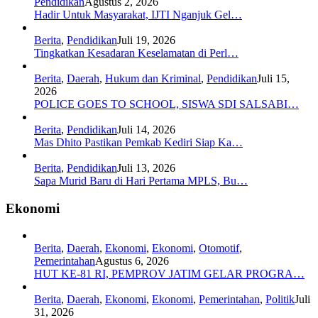
Pendidikan
Agustus 2, 2026
Hadir Untuk Masyarakat, IJTI Nganjuk Gel…
Berita
,
Pendidikan
Juli 19, 2026
Tingkatkan Kesadaran Keselamatan di Perl…
Berita
,
Daerah
,
Hukum dan Kriminal
,
Pendidikan
Juli 15,
2026
POLICE GOES TO SCHOOL, SISWA SDI SALSABI…
Berita
,
Pendidikan
Juli 14, 2026
Mas Dhito Pastikan Pemkab Kediri Siap Ka…
Berita
,
Pendidikan
Juli 13, 2026
Sapa Murid Baru di Hari Pertama MPLS, Bu…
Ekonomi
Berita
,
Daerah
,
Ekonomi
,
Ekonomi
,
Otomotif
,
Pemerintahan
Agustus 6, 2026
HUT KE-81 RI, PEMPROV JATIM GELAR PROGRA…
Berita
,
Daerah
,
Ekonomi
,
Ekonomi
,
Pemerintahan
,
Politik
Juli
31, 2026