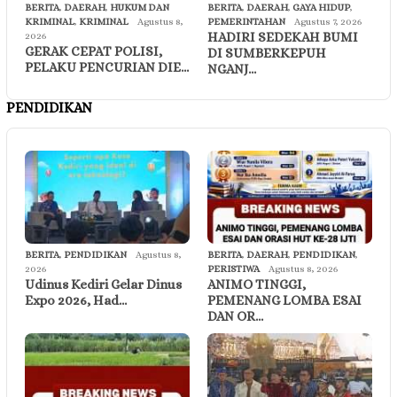
BERITA
,
DAERAH
,
HUKUM DAN
BERITA
,
DAERAH
,
GAYA HIDUP
,
KRIMINAL
,
KRIMINAL
Agustus 8,
PEMERINTAHAN
Agustus 7, 2026
HADIRI SEDEKAH BUMI
2026
GERAK CEPAT POLISI,
DI SUMBERKEPUH
PELAKU PENCURIAN DIE…
NGANJ…
PENDIDIKAN
BERITA
,
PENDIDIKAN
Agustus 8,
BERITA
,
DAERAH
,
PENDIDIKAN
,
2026
PERISTIWA
Agustus 8, 2026
Udinus Kediri Gelar Dinus
ANIMO TINGGI,
Expo 2026, Had…
PEMENANG LOMBA ESAI
DAN OR…