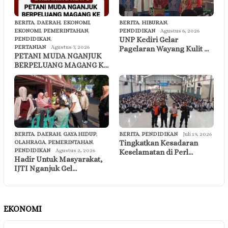
BERITA
,
DAERAH
,
EKONOMI
,
BERITA
,
HIBURAN
,
EKONOMI
,
PEMERINTAHAN
,
PENDIDIKAN
Agustus 6, 2026
UNP Kediri Gelar
PENDIDIKAN
,
PERTANIAN
Agustus 7, 2026
Pagelaran Wayang Kulit …
PETANI MUDA NGANJUK
BERPELUANG MAGANG K…
BERITA
,
DAERAH
,
GAYA HIDUP
,
BERITA
,
PENDIDIKAN
Juli 19, 2026
Tingkatkan Kesadaran
OLAHRAGA
,
PEMERINTAHAN
,
PENDIDIKAN
Agustus 2, 2026
Keselamatan di Perl…
Hadir Untuk Masyarakat,
IJTI Nganjuk Gel…
EKONOMI