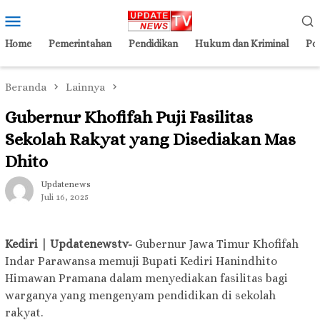
Loncat
Menu
ke
Mobile
konten
Home
Pemerintahan
Pendidikan
Hukum dan Kriminal
Pol
Beranda
Lainnya
Gubernur Khofifah Puji Fasilitas
Sekolah Rakyat yang Disediakan Mas
Dhito
Updatenews
Juli 16, 2025
Kediri | Updatenewstv-
Gubernur Jawa Timur Khofifah
Indar Parawansa memuji Bupati Kediri Hanindhito
Himawan Pramana dalam menyediakan fasilitas bagi
warganya yang mengenyam pendidikan di sekolah
rakyat.