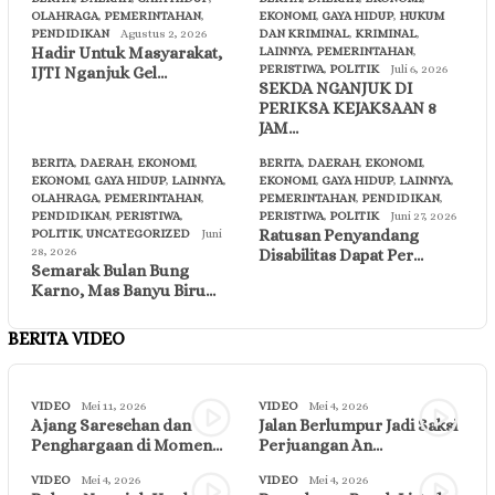
OLAHRAGA
,
PEMERINTAHAN
,
EKONOMI
,
GAYA HIDUP
,
HUKUM
PENDIDIKAN
Agustus 2, 2026
DAN KRIMINAL
,
KRIMINAL
,
Hadir Untuk Masyarakat,
LAINNYA
,
PEMERINTAHAN
,
PERISTIWA
,
POLITIK
Juli 6, 2026
IJTI Nganjuk Gel…
SEKDA NGANJUK DI
PERIKSA KEJAKSAAN 8
JAM…
BERITA
,
DAERAH
,
EKONOMI
,
BERITA
,
DAERAH
,
EKONOMI
,
EKONOMI
,
GAYA HIDUP
,
LAINNYA
,
EKONOMI
,
GAYA HIDUP
,
LAINNYA
,
OLAHRAGA
,
PEMERINTAHAN
,
PEMERINTAHAN
,
PENDIDIKAN
,
PENDIDIKAN
,
PERISTIWA
,
PERISTIWA
,
POLITIK
Juni 27, 2026
Ratusan Penyandang
POLITIK
,
UNCATEGORIZED
Juni
28, 2026
Disabilitas Dapat Per…
Semarak Bulan Bung
Karno, Mas Banyu Biru…
BERITA VIDEO
VIDEO
Mei 11, 2026
VIDEO
Mei 4, 2026
Ajang Saresehan dan
Jalan Berlumpur Jadi Saksi
Penghargaan di Momen…
Perjuangan An…
VIDEO
Mei 4, 2026
VIDEO
Mei 4, 2026