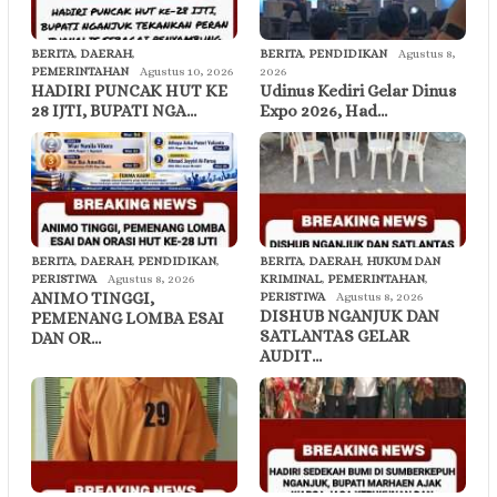
BERITA
,
DAERAH
,
BERITA
,
PENDIDIKAN
Agustus 8,
PEMERINTAHAN
Agustus 10, 2026
2026
HADIRI PUNCAK HUT KE
Udinus Kediri Gelar Dinus
28 IJTI, BUPATI NGA…
Expo 2026, Had…
BERITA
,
DAERAH
,
PENDIDIKAN
,
BERITA
,
DAERAH
,
HUKUM DAN
PERISTIWA
Agustus 8, 2026
KRIMINAL
,
PEMERINTAHAN
,
ANIMO TINGGI,
PERISTIWA
Agustus 8, 2026
DISHUB NGANJUK DAN
PEMENANG LOMBA ESAI
SATLANTAS GELAR
DAN OR…
AUDIT…