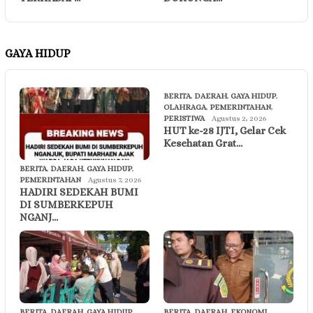
GAYA HIDUP
BERITA
,
DAERAH
,
GAYA HIDUP
,
OLAHRAGA
,
PEMERINTAHAN
,
PERISTIWA
Agustus 2, 2026
HUT ke-28 IJTI, Gelar Cek
Kesehatan Grat…
BERITA
,
DAERAH
,
GAYA HIDUP
,
PEMERINTAHAN
Agustus 7, 2026
HADIRI SEDEKAH BUMI
DI SUMBERKEPUH
NGANJ…
BERITA
,
DAERAH
,
GAYA HIDUP
,
BERITA
,
DAERAH
,
EKONOMI
,