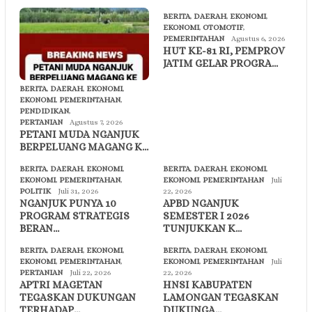
BERITA
,
DAERAH
,
EKONOMI
,
EKONOMI
,
OTOMOTIF
,
PEMERINTAHAN
Agustus 6, 2026
HUT KE-81 RI, PEMPROV
JATIM GELAR PROGRA…
BERITA
,
DAERAH
,
EKONOMI
,
EKONOMI
,
PEMERINTAHAN
,
PENDIDIKAN
,
PERTANIAN
Agustus 7, 2026
PETANI MUDA NGANJUK
BERPELUANG MAGANG K…
BERITA
,
DAERAH
,
EKONOMI
,
BERITA
,
DAERAH
,
EKONOMI
,
EKONOMI
,
PEMERINTAHAN
,
EKONOMI
,
PEMERINTAHAN
Juli
POLITIK
Juli 31, 2026
22, 2026
NGANJUK PUNYA 10
APBD NGANJUK
PROGRAM STRATEGIS
SEMESTER I 2026
BERAN…
TUNJUKKAN K…
BERITA
,
DAERAH
,
EKONOMI
,
BERITA
,
DAERAH
,
EKONOMI
,
EKONOMI
,
PEMERINTAHAN
,
EKONOMI
,
PEMERINTAHAN
Juli
PERTANIAN
Juli 22, 2026
22, 2026
APTRI MAGETAN
HNSI KABUPATEN
TEGASKAN DUKUNGAN
LAMONGAN TEGASKAN
TERHADAP…
DUKUNGA…