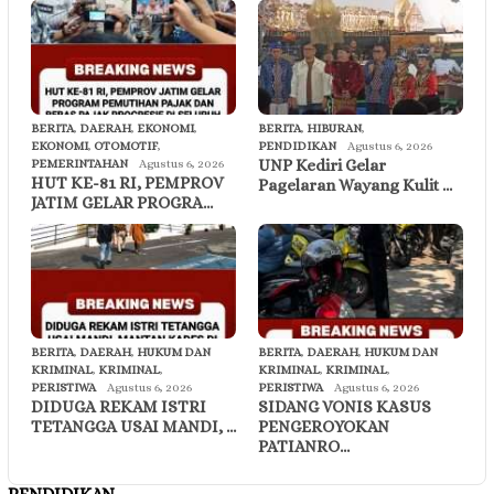
BERITA
,
DAERAH
,
EKONOMI
,
BERITA
,
HIBURAN
,
EKONOMI
,
OTOMOTIF
,
PENDIDIKAN
Agustus 6, 2026
UNP Kediri Gelar
PEMERINTAHAN
Agustus 6, 2026
HUT KE-81 RI, PEMPROV
Pagelaran Wayang Kulit …
JATIM GELAR PROGRA…
BERITA
,
DAERAH
,
HUKUM DAN
BERITA
,
DAERAH
,
HUKUM DAN
KRIMINAL
,
KRIMINAL
,
KRIMINAL
,
KRIMINAL
,
PERISTIWA
Agustus 6, 2026
PERISTIWA
Agustus 6, 2026
DIDUGA REKAM ISTRI
SIDANG VONIS KASUS
TETANGGA USAI MANDI, …
PENGEROYOKAN
PATIANRO…