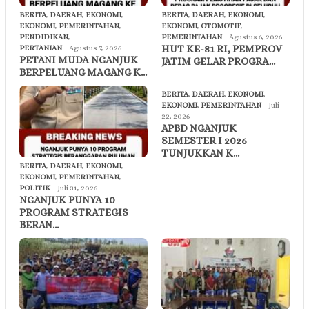
BERITA
,
DAERAH
,
EKONOMI
,
BERITA
,
DAERAH
,
EKONOMI
,
EKONOMI
,
PEMERINTAHAN
,
EKONOMI
,
OTOMOTIF
,
PENDIDIKAN
,
PEMERINTAHAN
Agustus 6, 2026
HUT KE-81 RI, PEMPROV
PERTANIAN
Agustus 7, 2026
PETANI MUDA NGANJUK
JATIM GELAR PROGRA…
BERPELUANG MAGANG K…
BERITA
,
DAERAH
,
EKONOMI
,
EKONOMI
,
PEMERINTAHAN
Juli
22, 2026
APBD NGANJUK
SEMESTER I 2026
TUNJUKKAN K…
BERITA
,
DAERAH
,
EKONOMI
,
EKONOMI
,
PEMERINTAHAN
,
POLITIK
Juli 31, 2026
NGANJUK PUNYA 10
PROGRAM STRATEGIS
BERAN…