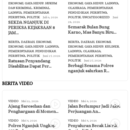
EKONOMI
,
GAYA HIDUP
,
HUKUM
EKONOMI
,
GAYA HIDUP
,
LAINNYA
,
DAN KRIMINAL
,
KRIMINAL
,
OLAHRAGA
,
PEMERINTAHAN
,
LAINNYA
,
PEMERINTAHAN
,
PENDIDIKAN
,
PERISTIWA
,
PERISTIWA
,
POLITIK
Juli 6, 2026
POLITIK
,
UNCATEGORIZED
Juni
SEKDA NGANJUK DI
28, 2026
Semarak Bulan Bung
PERIKSA KEJAKSAAN 8
Karno, Mas Banyu Biru…
JAM…
BERITA
,
DAERAH
,
EKONOMI
,
BERITA
,
DAERAH
,
EKONOMI
,
EKONOMI
,
GAYA HIDUP
,
LAINNYA
,
EKONOMI
,
GAYA HIDUP
,
KULINER
,
PEMERINTAHAN
,
PENDIDIKAN
,
LAINNYA
,
OLAHRAGA
,
PERISTIWA
,
POLITIK
Juni 27, 2026
PEMERINTAHAN
,
PERISTIWA
,
Ratusan Penyandang
POLITIK
Juni 27, 2026
Berbagi Sesama Polres
Disabilitas Dapat Per…
nganjuk salurkan R…
BERITA VIDEO
VIDEO
Mei 11, 2026
VIDEO
Mei 4, 2026
Ajang Saresehan dan
Jalan Berlumpur Jadi Saksi
Penghargaan di Momen…
Perjuangan An…
VIDEO
Mei 4, 2026
VIDEO
Mei 4, 2026
Polres Nganjuk Ungkap
Penyaluran Becak Listrik