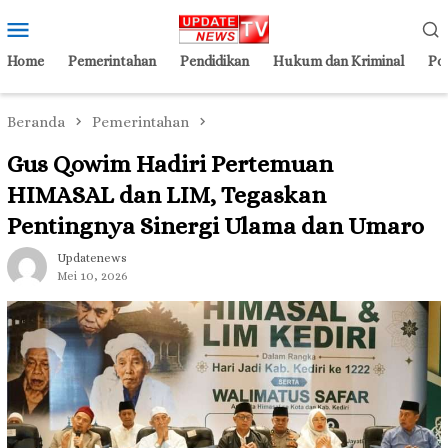
Loncat
Menu
ke
Mobile
konten
Home
Pemerintahan
Pendidikan
Hukum dan Kriminal
Pol
Beranda
Pemerintahan
Gus Qowim Hadiri Pertemuan
HIMASAL dan LIM, Tegaskan
Pentingnya Sinergi Ulama dan Umaro
Updatenews
Mei 10, 2026