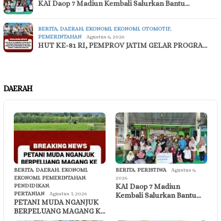
KAI Daop 7 Madiun Kembali Salurkan Bantu…
BERITA
,
DAERAH
,
EKONOMI
,
EKONOMI
,
OTOMOTIF
,
PEMERINTAHAN
Agustus 6, 2026
HUT KE-81 RI, PEMPROV JATIM GELAR PROGRA…
DAERAH
BERITA
,
DAERAH
,
EKONOMI
,
BERITA
,
PERISTIWA
Agustus 6,
EKONOMI
,
PEMERINTAHAN
,
2026
KAI Daop 7 Madiun
PENDIDIKAN
,
PERTANIAN
Agustus 7, 2026
Kembali Salurkan Bantu…
PETANI MUDA NGANJUK
BERPELUANG MAGANG K…