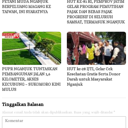
PETANI MUDA NGANJUK
HUT KE-81 RI, PEMPROV JATIM
BERPELUANG MAGANG KE
GELAR PROGRAM PEMUTIHAN
TAIWAN, INI SYARATNYA
PAJAK DAN BEBAS PAJAK
PROGRESIF DI SELURUH
SAMSAT, TERMASUK NGANJUK
PUPR NGANJUK TUNTASKAN
HUT ke-28 IJTI, Gelar Cek
PEMBANGUNAN JALAN 1,6
Kesehatan Gratis Serta Donor
KILOMETER, AKSES
Darah untuk Masyarakat
KECUBUNG – SUKOMORO KINI
Nganjuk
MULUS
Tinggalkan Balasan
Alamat email Anda tidak akan dipublikasikan.
Ruas yang wajib ditandai
*