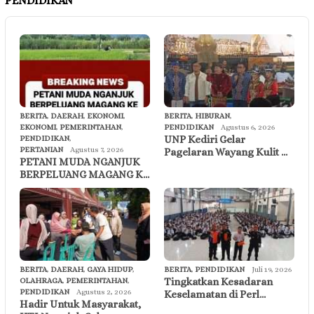
PENDIDIKAN
BERITA
,
DAERAH
,
EKONOMI
,
BERITA
,
HIBURAN
,
EKONOMI
,
PEMERINTAHAN
,
PENDIDIKAN
Agustus 6, 2026
UNP Kediri Gelar
PENDIDIKAN
,
PERTANIAN
Agustus 7, 2026
Pagelaran Wayang Kulit …
PETANI MUDA NGANJUK
BERPELUANG MAGANG K…
BERITA
,
DAERAH
,
GAYA HIDUP
,
BERITA
,
PENDIDIKAN
Juli 19, 2026
Tingkatkan Kesadaran
OLAHRAGA
,
PEMERINTAHAN
,
PENDIDIKAN
Agustus 2, 2026
Keselamatan di Perl…
Hadir Untuk Masyarakat,