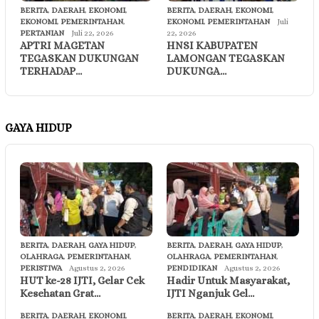
BERITA
,
DAERAH
,
EKONOMI
,
BERITA
,
DAERAH
,
EKONOMI
,
EKONOMI
,
PEMERINTAHAN
,
EKONOMI
,
PEMERINTAHAN
Juli
PERTANIAN
Juli 22, 2026
22, 2026
APTRI MAGETAN
HNSI KABUPATEN
TEGASKAN DUKUNGAN
LAMONGAN TEGASKAN
TERHADAP…
DUKUNGA…
GAYA HIDUP
BERITA
,
DAERAH
,
GAYA HIDUP
,
BERITA
,
DAERAH
,
GAYA HIDUP
,
OLAHRAGA
,
PEMERINTAHAN
,
OLAHRAGA
,
PEMERINTAHAN
,
PERISTIWA
Agustus 2, 2026
PENDIDIKAN
Agustus 2, 2026
HUT ke-28 IJTI, Gelar Cek
Hadir Untuk Masyarakat,
Kesehatan Grat…
IJTI Nganjuk Gel…
BERITA
,
DAERAH
,
EKONOMI
,
BERITA
,
DAERAH
,
EKONOMI
,