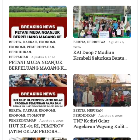
BERITA
,
DAERAH
,
EKONOMI
,
BERITA
,
PERISTIWA
Agustus 6,
EKONOMI
,
PEMERINTAHAN
,
2026
KAI Daop 7 Madiun
PENDIDIKAN
,
PERTANIAN
Agustus 7, 2026
Kembali Salurkan Bantu…
PETANI MUDA NGANJUK
BERPELUANG MAGANG K…
BERITA
,
DAERAH
,
EKONOMI
,
BERITA
,
HIBURAN
,
EKONOMI
,
OTOMOTIF
,
PENDIDIKAN
Agustus 6, 2026
UNP Kediri Gelar
PEMERINTAHAN
Agustus 6, 2026
HUT KE-81 RI, PEMPROV
Pagelaran Wayang Kulit …
JATIM GELAR PROGRA…