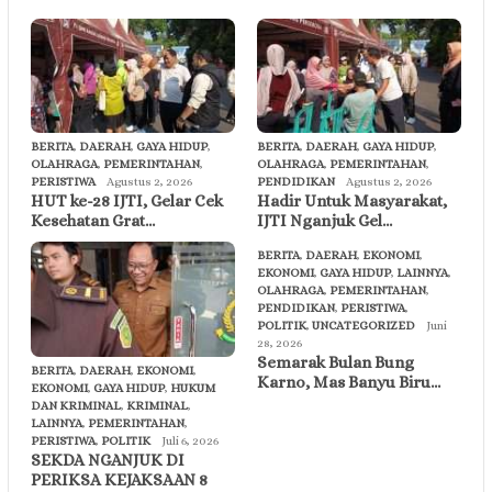
BERITA
,
DAERAH
,
GAYA HIDUP
,
BERITA
,
DAERAH
,
GAYA HIDUP
,
OLAHRAGA
,
PEMERINTAHAN
,
OLAHRAGA
,
PEMERINTAHAN
,
PERISTIWA
Agustus 2, 2026
PENDIDIKAN
Agustus 2, 2026
HUT ke-28 IJTI, Gelar Cek
Hadir Untuk Masyarakat,
Kesehatan Grat…
IJTI Nganjuk Gel…
BERITA
,
DAERAH
,
EKONOMI
,
EKONOMI
,
GAYA HIDUP
,
LAINNYA
,
OLAHRAGA
,
PEMERINTAHAN
,
PENDIDIKAN
,
PERISTIWA
,
POLITIK
,
UNCATEGORIZED
Juni
28, 2026
Semarak Bulan Bung
BERITA
,
DAERAH
,
EKONOMI
,
Karno, Mas Banyu Biru…
EKONOMI
,
GAYA HIDUP
,
HUKUM
DAN KRIMINAL
,
KRIMINAL
,
LAINNYA
,
PEMERINTAHAN
,
PERISTIWA
,
POLITIK
Juli 6, 2026
SEKDA NGANJUK DI
PERIKSA KEJAKSAAN 8