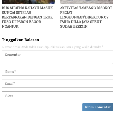
BUS SUGENG RAHAYU MASUK
AKTIVITAS TAMBANG DISOROT
SUNGAI SETELAH
PEGIAT
BERTABRAKAN DENGAN TRUK
LINGKUNGAN’DIREKTUR CV
FUSO DI PARON BAGOR
FAIHA DILLA JAYA SEBUT
NGANJUK
SUDAH BERIZIN.
Tinggalkan Balasan
Alamat email Anda tidak akan dipublikasikan.
Ruas yang wajib ditandai
*