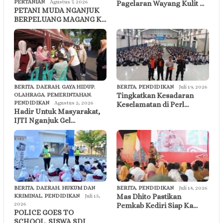
PERTANIAN
Agustus 7, 2026
Pagelaran Wayang Kulit …
PETANI MUDA NGANJUK
BERPELUANG MAGANG K…
BERITA
,
DAERAH
,
GAYA HIDUP
,
BERITA
,
PENDIDIKAN
Juli 19, 2026
Tingkatkan Kesadaran
OLAHRAGA
,
PEMERINTAHAN
,
PENDIDIKAN
Agustus 2, 2026
Keselamatan di Perl…
Hadir Untuk Masyarakat,
IJTI Nganjuk Gel…
BERITA
,
DAERAH
,
HUKUM DAN
BERITA
,
PENDIDIKAN
Juli 14, 2026
Mas Dhito Pastikan
KRIMINAL
,
PENDIDIKAN
Juli 15,
2026
Pemkab Kediri Siap Ka…
POLICE GOES TO
SCHOOL, SISWA SDI