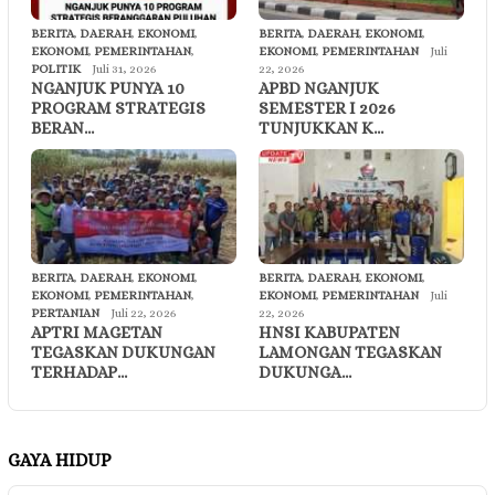
BERITA
,
DAERAH
,
EKONOMI
,
BERITA
,
DAERAH
,
EKONOMI
,
EKONOMI
,
PEMERINTAHAN
,
EKONOMI
,
PEMERINTAHAN
Juli
POLITIK
Juli 31, 2026
22, 2026
NGANJUK PUNYA 10
APBD NGANJUK
PROGRAM STRATEGIS
SEMESTER I 2026
BERAN…
TUNJUKKAN K…
BERITA
,
DAERAH
,
EKONOMI
,
BERITA
,
DAERAH
,
EKONOMI
,
EKONOMI
,
PEMERINTAHAN
,
EKONOMI
,
PEMERINTAHAN
Juli
PERTANIAN
Juli 22, 2026
22, 2026
APTRI MAGETAN
HNSI KABUPATEN
TEGASKAN DUKUNGAN
LAMONGAN TEGASKAN
TERHADAP…
DUKUNGA…
GAYA HIDUP