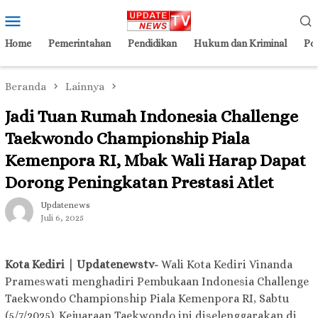
Loncat
Menu
ke
Mobile
konten
Home
Pemerintahan
Pendidikan
Hukum dan Kriminal
Pol
Beranda
Lainnya
Jadi Tuan Rumah Indonesia Challenge
Taekwondo Championship Piala
Kemenpora RI, Mbak Wali Harap Dapat
Dorong Peningkatan Prestasi Atlet
Updatenews
Juli 6, 2025
Kota Kediri | Updatenewstv-
Wali Kota Kediri Vinanda
Prameswati menghadiri Pembukaan Indonesia Challenge
Taekwondo Championship Piala Kemenpora RI, Sabtu
(5/7/2025). Kejuaraan Taekwondo ini diselenggarakan di