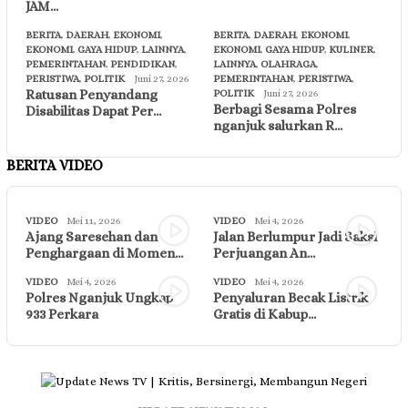
JAM…
BERITA
,
DAERAH
,
EKONOMI
,
BERITA
,
DAERAH
,
EKONOMI
,
EKONOMI
,
GAYA HIDUP
,
LAINNYA
,
EKONOMI
,
GAYA HIDUP
,
KULINER
,
PEMERINTAHAN
,
PENDIDIKAN
,
LAINNYA
,
OLAHRAGA
,
PERISTIWA
,
POLITIK
Juni 27, 2026
PEMERINTAHAN
,
PERISTIWA
,
Ratusan Penyandang
POLITIK
Juni 27, 2026
Berbagi Sesama Polres
Disabilitas Dapat Per…
nganjuk salurkan R…
BERITA VIDEO
VIDEO
Mei 11, 2026
VIDEO
Mei 4, 2026
Ajang Saresehan dan
Jalan Berlumpur Jadi Saksi
Penghargaan di Momen…
Perjuangan An…
VIDEO
Mei 4, 2026
VIDEO
Mei 4, 2026
Polres Nganjuk Ungkap
Penyaluran Becak Listrik
933 Perkara
Gratis di Kabup…