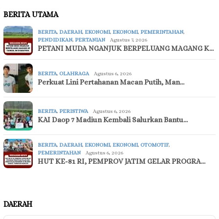
BERITA UTAMA
BERITA
,
DAERAH
,
EKONOMI
,
EKONOMI
,
PEMERINTAHAN
,
PENDIDIKAN
,
PERTANIAN
Agustus 7, 2026
PETANI MUDA NGANJUK BERPELUANG MAGANG K…
BERITA
,
OLAHRAGA
Agustus 6, 2026
Perkuat Lini Pertahanan Macan Putih, Man…
BERITA
,
PERISTIWA
Agustus 6, 2026
KAI Daop 7 Madiun Kembali Salurkan Bantu…
BERITA
,
DAERAH
,
EKONOMI
,
EKONOMI
,
OTOMOTIF
,
PEMERINTAHAN
Agustus 6, 2026
HUT KE-81 RI, PEMPROV JATIM GELAR PROGRA…
DAERAH