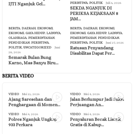
PERISTIWA
,
POLITIK
Juli 6, 2026
IJTI Nganjuk Gel…
SEKDA NGANJUK DI
PERIKSA KEJAKSAAN 8
JAM…
BERITA
,
DAERAH
,
EKONOMI
,
BERITA
,
DAERAH
,
EKONOMI
,
EKONOMI
,
GAYA HIDUP
,
LAINNYA
,
EKONOMI
,
GAYA HIDUP
,
LAINNYA
,
OLAHRAGA
,
PEMERINTAHAN
,
PEMERINTAHAN
,
PENDIDIKAN
,
PENDIDIKAN
,
PERISTIWA
,
PERISTIWA
,
POLITIK
Juni 27, 2026
Ratusan Penyandang
POLITIK
,
UNCATEGORIZED
Juni
28, 2026
Disabilitas Dapat Per…
Semarak Bulan Bung
Karno, Mas Banyu Biru…
BERITA VIDEO
VIDEO
Mei 11, 2026
VIDEO
Mei 4, 2026
Ajang Saresehan dan
Jalan Berlumpur Jadi Saksi
Penghargaan di Momen…
Perjuangan An…
VIDEO
Mei 4, 2026
VIDEO
Mei 4, 2026
Polres Nganjuk Ungkap
Penyaluran Becak Listrik
933 Perkara
Gratis di Kabup…