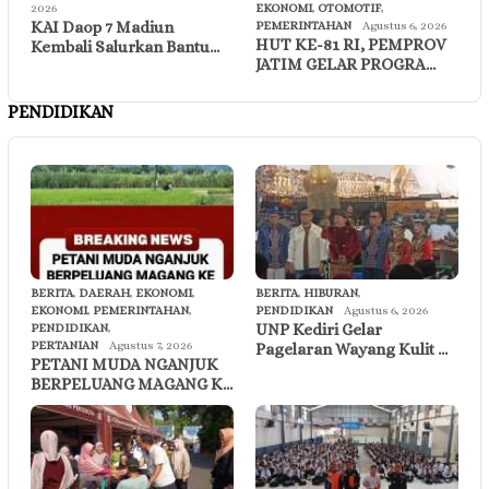
2026
EKONOMI
,
OTOMOTIF
,
KAI Daop 7 Madiun
PEMERINTAHAN
Agustus 6, 2026
HUT KE-81 RI, PEMPROV
Kembali Salurkan Bantu…
JATIM GELAR PROGRA…
PENDIDIKAN
BERITA
,
DAERAH
,
EKONOMI
,
BERITA
,
HIBURAN
,
EKONOMI
,
PEMERINTAHAN
,
PENDIDIKAN
Agustus 6, 2026
UNP Kediri Gelar
PENDIDIKAN
,
PERTANIAN
Agustus 7, 2026
Pagelaran Wayang Kulit …
PETANI MUDA NGANJUK
BERPELUANG MAGANG K…