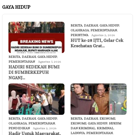
GAYA HIDUP
BERITA
,
DAERAH
,
GAYA HIDUP
,
OLAHRAGA
,
PEMERINTAHAN
,
PERISTIWA
Agustus 2, 2026
HUT ke-28 IJTI, Gelar Cek
Kesehatan Grat…
BERITA
,
DAERAH
,
GAYA HIDUP
,
PEMERINTAHAN
Agustus 7, 2026
HADIRI SEDEKAH BUMI
DI SUMBERKEPUH
NGANJ…
BERITA
,
DAERAH
,
GAYA HIDUP
,
BERITA
,
DAERAH
,
EKONOMI
,
OLAHRAGA
,
PEMERINTAHAN
,
EKONOMI
,
GAYA HIDUP
,
HUKUM
PENDIDIKAN
Agustus 2, 2026
DAN KRIMINAL
,
KRIMINAL
,
Hadir Untuk Masyarakat,
LAINNYA
,
PEMERINTAHAN
,