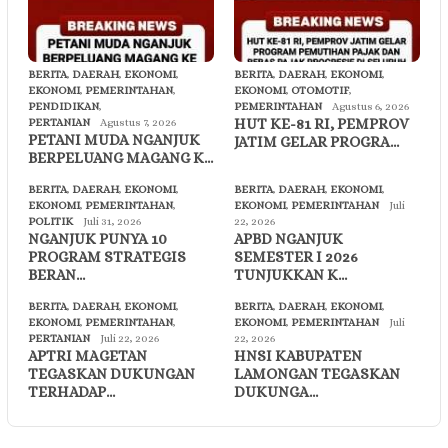
BERITA
,
DAERAH
,
EKONOMI
,
BERITA
,
DAERAH
,
EKONOMI
,
EKONOMI
,
PEMERINTAHAN
,
EKONOMI
,
OTOMOTIF
,
PENDIDIKAN
,
PEMERINTAHAN
Agustus 6, 2026
HUT KE-81 RI, PEMPROV
PERTANIAN
Agustus 7, 2026
PETANI MUDA NGANJUK
JATIM GELAR PROGRA…
BERPELUANG MAGANG K…
BERITA
,
DAERAH
,
EKONOMI
,
BERITA
,
DAERAH
,
EKONOMI
,
EKONOMI
,
PEMERINTAHAN
,
EKONOMI
,
PEMERINTAHAN
Juli
POLITIK
Juli 31, 2026
22, 2026
NGANJUK PUNYA 10
APBD NGANJUK
PROGRAM STRATEGIS
SEMESTER I 2026
BERAN…
TUNJUKKAN K…
BERITA
,
DAERAH
,
EKONOMI
,
BERITA
,
DAERAH
,
EKONOMI
,
EKONOMI
,
PEMERINTAHAN
,
EKONOMI
,
PEMERINTAHAN
Juli
PERTANIAN
Juli 22, 2026
22, 2026
APTRI MAGETAN
HNSI KABUPATEN
TEGASKAN DUKUNGAN
LAMONGAN TEGASKAN
TERHADAP…
DUKUNGA…