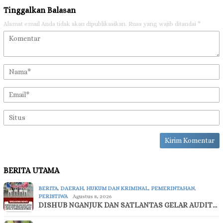
Tinggalkan Balasan
Alamat email Anda tidak akan dipublikasikan.
Ruas yang wajib ditandai
*
BERITA UTAMA
BERITA
,
DAERAH
,
HUKUM DAN KRIMINAL
,
PEMERINTAHAN
,
PERISTIWA
Agustus 8, 2026
DISHUB NGANJUK DAN SATLANTAS GELAR AUDIT…