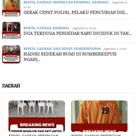
BERITA
,
DAERAH
,
HUKUM DAN KRIMINAL
,
KRIMINAL
Agustus 8,
2026
GERAK CEPAT POLISI, PELAKU PENCURIAN DIE…
BERITA
,
DAERAH
,
KRIMINAL
Agustus 8, 2026
DUA TERDUGA PENGEDAR SABU DICIDUK DI TAN…
BERITA
,
DAERAH
,
GAYA HIDUP
,
PEMERINTAHAN
Agustus 7, 2026
HADIRI SEDEKAH BUMI DI SUMBERKEPUH
NGANJ…
DAERAH
BERITA
,
DAERAH
,
HUKUM DAN
BERITA
,
DAERAH
,
HUKUM DAN