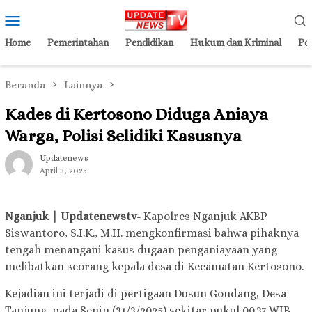
Loncat
Menu
ke
Mobile
konten
Home
Pemerintahan
Pendidikan
Hukum dan Kriminal
Pol
Beranda
Lainnya
Kades di Kertosono Diduga Aniaya
Warga, Polisi Selidiki Kasusnya
Updatenews
April 3, 2025
Nganjuk | Updatenewstv-
Kapolres Nganjuk AKBP
Siswantoro, S.I.K., M.H. mengkonfirmasi bahwa pihaknya
tengah menangani kasus dugaan penganiayaan yang
melibatkan seorang kepala desa di Kecamatan Kertosono.
Kejadian ini terjadi di pertigaan Dusun Gondang, Desa
Tanjung, pada Senin (31/3/2025) sekitar pukul 00.37 WIB