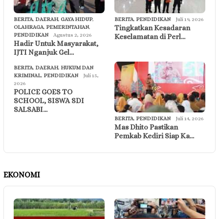
BERITA
,
DAERAH
,
GAYA HIDUP
,
BERITA
,
PENDIDIKAN
Juli 19, 2026
Tingkatkan Kesadaran
OLAHRAGA
,
PEMERINTAHAN
,
PENDIDIKAN
Agustus 2, 2026
Keselamatan di Perl…
Hadir Untuk Masyarakat,
IJTI Nganjuk Gel…
BERITA
,
DAERAH
,
HUKUM DAN
KRIMINAL
,
PENDIDIKAN
Juli 15,
2026
POLICE GOES TO
SCHOOL, SISWA SDI
SALSABI…
BERITA
,
PENDIDIKAN
Juli 14, 2026
Mas Dhito Pastikan
Pemkab Kediri Siap Ka…
EKONOMI