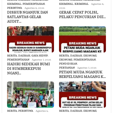
KRIMINAL
,
PEMERINTAHAN
,
KRIMINAL
,
KRIMINAL
Agustus 8,
PERISTIWA
Agustus 8, 2026
2026
DISHUB NGANJUK DAN
GERAK CEPAT POLISI,
SATLANTAS GELAR
PELAKU PENCURIAN DIE…
AUDIT…
BERITA
,
DAERAH
,
GAYA HIDUP
,
BERITA
,
DAERAH
,
EKONOMI
,
PEMERINTAHAN
Agustus 7, 2026
EKONOMI
,
PEMERINTAHAN
,
HADIRI SEDEKAH BUMI
PENDIDIKAN
,
PERTANIAN
Agustus 7, 2026
DI SUMBERKEPUH
PETANI MUDA NGANJUK
NGANJ…
BERPELUANG MAGANG K…
BERITA
,
PERISTIWA
Agustus 6,
BERITA
,
DAERAH
,
EKONOMI
,