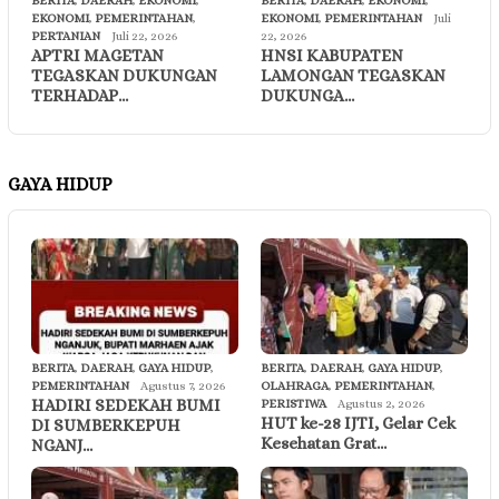
BERITA
,
DAERAH
,
EKONOMI
,
BERITA
,
DAERAH
,
EKONOMI
,
EKONOMI
,
PEMERINTAHAN
,
EKONOMI
,
PEMERINTAHAN
Juli
PERTANIAN
Juli 22, 2026
22, 2026
APTRI MAGETAN
HNSI KABUPATEN
TEGASKAN DUKUNGAN
LAMONGAN TEGASKAN
TERHADAP…
DUKUNGA…
GAYA HIDUP
BERITA
,
DAERAH
,
GAYA HIDUP
,
BERITA
,
DAERAH
,
GAYA HIDUP
,
PEMERINTAHAN
Agustus 7, 2026
OLAHRAGA
,
PEMERINTAHAN
,
HADIRI SEDEKAH BUMI
PERISTIWA
Agustus 2, 2026
HUT ke-28 IJTI, Gelar Cek
DI SUMBERKEPUH
Kesehatan Grat…
NGANJ…