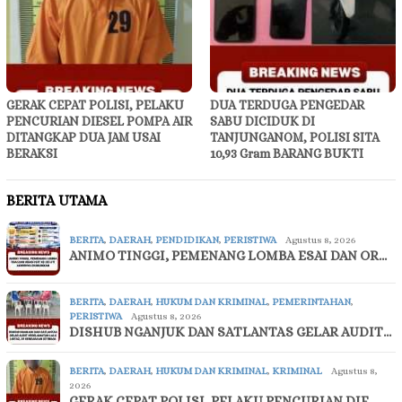
GERAK CEPAT POLISI, PELAKU
DUA TERDUGA PENGEDAR
PENCURIAN DIESEL POMPA AIR
SABU DICIDUK DI
DITANGKAP DUA JAM USAI
TANJUNGANOM, POLISI SITA
BERAKSI
10,93 Gram BARANG BUKTI
BERITA UTAMA
BERITA
,
DAERAH
,
PENDIDIKAN
,
PERISTIWA
Agustus 8, 2026
ANIMO TINGGI, PEMENANG LOMBA ESAI DAN OR…
BERITA
,
DAERAH
,
HUKUM DAN KRIMINAL
,
PEMERINTAHAN
,
PERISTIWA
Agustus 8, 2026
DISHUB NGANJUK DAN SATLANTAS GELAR AUDIT…
BERITA
,
DAERAH
,
HUKUM DAN KRIMINAL
,
KRIMINAL
Agustus 8,
2026
GERAK CEPAT POLISI, PELAKU PENCURIAN DIE…