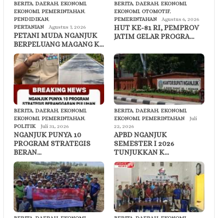
BERITA
,
DAERAH
,
EKONOMI
,
BERITA
,
DAERAH
,
EKONOMI
,
EKONOMI
,
PEMERINTAHAN
,
EKONOMI
,
OTOMOTIF
,
PENDIDIKAN
,
PEMERINTAHAN
Agustus 6, 2026
HUT KE-81 RI, PEMPROV
PERTANIAN
Agustus 7, 2026
PETANI MUDA NGANJUK
JATIM GELAR PROGRA…
BERPELUANG MAGANG K…
BERITA
,
DAERAH
,
EKONOMI
,
BERITA
,
DAERAH
,
EKONOMI
,
EKONOMI
,
PEMERINTAHAN
,
EKONOMI
,
PEMERINTAHAN
Juli
POLITIK
Juli 31, 2026
22, 2026
NGANJUK PUNYA 10
APBD NGANJUK
PROGRAM STRATEGIS
SEMESTER I 2026
BERAN…
TUNJUKKAN K…