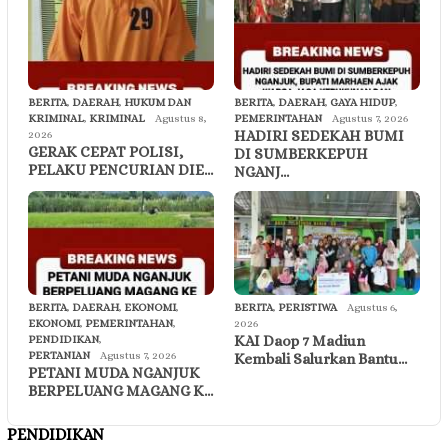
BERITA
,
DAERAH
,
HUKUM DAN
BERITA
,
DAERAH
,
GAYA HIDUP
,
KRIMINAL
,
KRIMINAL
Agustus 8,
PEMERINTAHAN
Agustus 7, 2026
HADIRI SEDEKAH BUMI
2026
GERAK CEPAT POLISI,
DI SUMBERKEPUH
PELAKU PENCURIAN DIE…
NGANJ…
BERITA
,
DAERAH
,
EKONOMI
,
BERITA
,
PERISTIWA
Agustus 6,
EKONOMI
,
PEMERINTAHAN
,
2026
KAI Daop 7 Madiun
PENDIDIKAN
,
PERTANIAN
Agustus 7, 2026
Kembali Salurkan Bantu…
PETANI MUDA NGANJUK
BERPELUANG MAGANG K…
PENDIDIKAN