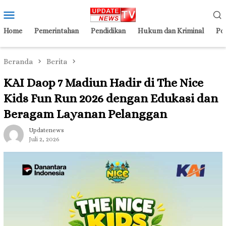
Loncat
Menu
ke
Mobile
konten
Home
Pemerintahan
Pendidikan
Hukum dan Kriminal
Pol
Beranda
Berita
KAI Daop 7 Madiun Hadir di The Nice
Kids Fun Run 2026 dengan Edukasi dan
Beragam Layanan Pelanggan
Updatenews
Juli 2, 2026