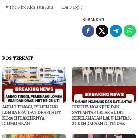
# The Nice Kids Fun Run
KAI Daop 7
SEBARKAN
POS TERKAIT
ANIMO TINGGI, PEMENANG
DISHUB NGANJUK DAN
LOMBA ESAI DAN ORASI HUT
SATLANTAS GELAR AUDIT
KE-28 IJTI AKHIRNYA
KESELAMATAN LALU LINTAS,
DIUMUMKAN
39 KENDARAAN DITINDAK