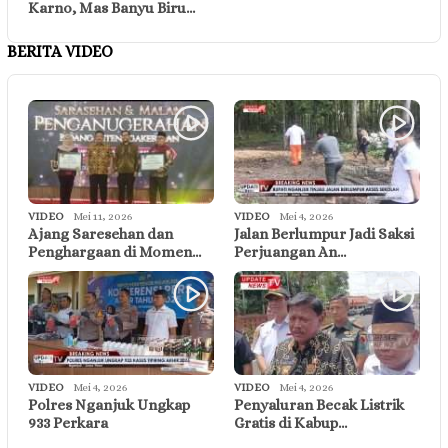
Karno, Mas Banyu Biru…
BERITA VIDEO
VIDEO
Mei 11, 2026
VIDEO
Mei 4, 2026
Ajang Saresehan dan
Jalan Berlumpur Jadi Saksi
Penghargaan di Momen…
Perjuangan An…
VIDEO
Mei 4, 2026
VIDEO
Mei 4, 2026
Polres Nganjuk Ungkap
Penyaluran Becak Listrik
933 Perkara
Gratis di Kabup…