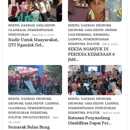
BERITA
,
DAERAH
,
GAYA HIDUP
,
BERITA
,
DAERAH
,
EKONOMI
,
OLAHRAGA
,
PEMERINTAHAN
,
EKONOMI
,
GAYA HIDUP
,
HUKUM
PENDIDIKAN
Agustus 2, 2026
DAN KRIMINAL
,
KRIMINAL
,
Hadir Untuk Masyarakat,
LAINNYA
,
PEMERINTAHAN
,
PERISTIWA
,
POLITIK
Juli 6, 2026
IJTI Nganjuk Gel…
SEKDA NGANJUK DI
PERIKSA KEJAKSAAN 8
JAM…
BERITA
,
DAERAH
,
EKONOMI
,
BERITA
,
DAERAH
,
EKONOMI
,
EKONOMI
,
GAYA HIDUP
,
LAINNYA
,
EKONOMI
,
GAYA HIDUP
,
LAINNYA
,
OLAHRAGA
,
PEMERINTAHAN
,
PEMERINTAHAN
,
PENDIDIKAN
,
PENDIDIKAN
,
PERISTIWA
,
PERISTIWA
,
POLITIK
Juni 27, 2026
Ratusan Penyandang
POLITIK
,
UNCATEGORIZED
Juni
28, 2026
Disabilitas Dapat Per…
Semarak Bulan Bung