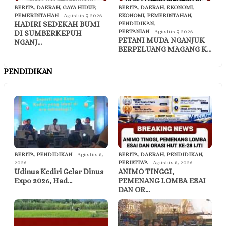
BERITA
,
DAERAH
,
GAYA HIDUP
,
BERITA
,
DAERAH
,
EKONOMI
,
PEMERINTAHAN
Agustus 7, 2026
EKONOMI
,
PEMERINTAHAN
,
HADIRI SEDEKAH BUMI
PENDIDIKAN
,
PERTANIAN
Agustus 7, 2026
DI SUMBERKEPUH
PETANI MUDA NGANJUK
NGANJ…
BERPELUANG MAGANG K…
PENDIDIKAN
BERITA
,
PENDIDIKAN
Agustus 8,
BERITA
,
DAERAH
,
PENDIDIKAN
,
2026
PERISTIWA
Agustus 8, 2026
Udinus Kediri Gelar Dinus
ANIMO TINGGI,
Expo 2026, Had…
PEMENANG LOMBA ESAI
DAN OR…