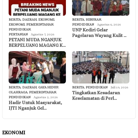
BERITA
,
DAERAH
,
EKONOMI
,
BERITA
,
HIBURAN
,
EKONOMI
,
PEMERINTAHAN
,
PENDIDIKAN
Agustus 6, 2026
UNP Kediri Gelar
PENDIDIKAN
,
PERTANIAN
Agustus 7, 2026
Pagelaran Wayang Kulit …
PETANI MUDA NGANJUK
BERPELUANG MAGANG K…
BERITA
,
DAERAH
,
GAYA HIDUP
,
BERITA
,
PENDIDIKAN
Juli 19, 2026
Tingkatkan Kesadaran
OLAHRAGA
,
PEMERINTAHAN
,
PENDIDIKAN
Agustus 2, 2026
Keselamatan di Perl…
Hadir Untuk Masyarakat,
IJTI Nganjuk Gel…
EKONOMI