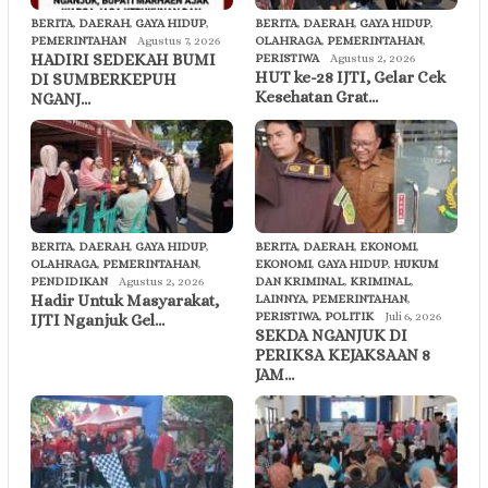
BERITA
,
DAERAH
,
GAYA HIDUP
,
BERITA
,
DAERAH
,
GAYA HIDUP
,
PEMERINTAHAN
Agustus 7, 2026
OLAHRAGA
,
PEMERINTAHAN
,
HADIRI SEDEKAH BUMI
PERISTIWA
Agustus 2, 2026
HUT ke-28 IJTI, Gelar Cek
DI SUMBERKEPUH
Kesehatan Grat…
NGANJ…
BERITA
,
DAERAH
,
GAYA HIDUP
,
BERITA
,
DAERAH
,
EKONOMI
,
OLAHRAGA
,
PEMERINTAHAN
,
EKONOMI
,
GAYA HIDUP
,
HUKUM
PENDIDIKAN
Agustus 2, 2026
DAN KRIMINAL
,
KRIMINAL
,
Hadir Untuk Masyarakat,
LAINNYA
,
PEMERINTAHAN
,
PERISTIWA
,
POLITIK
Juli 6, 2026
IJTI Nganjuk Gel…
SEKDA NGANJUK DI
PERIKSA KEJAKSAAN 8
JAM…