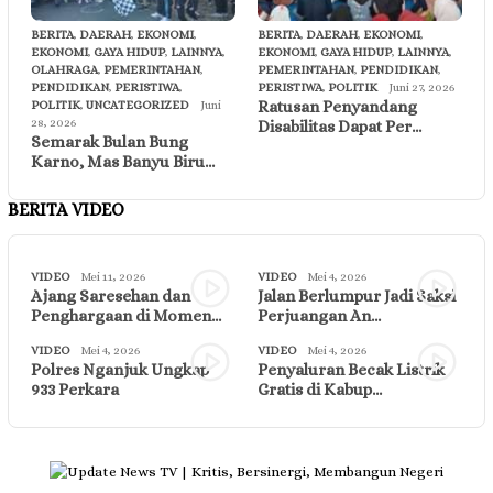
BERITA
,
DAERAH
,
EKONOMI
,
BERITA
,
DAERAH
,
EKONOMI
,
EKONOMI
,
GAYA HIDUP
,
LAINNYA
,
EKONOMI
,
GAYA HIDUP
,
LAINNYA
,
OLAHRAGA
,
PEMERINTAHAN
,
PEMERINTAHAN
,
PENDIDIKAN
,
PENDIDIKAN
,
PERISTIWA
,
PERISTIWA
,
POLITIK
Juni 27, 2026
Ratusan Penyandang
POLITIK
,
UNCATEGORIZED
Juni
28, 2026
Disabilitas Dapat Per…
Semarak Bulan Bung
Karno, Mas Banyu Biru…
BERITA VIDEO
VIDEO
Mei 11, 2026
VIDEO
Mei 4, 2026
Ajang Saresehan dan
Jalan Berlumpur Jadi Saksi
Penghargaan di Momen…
Perjuangan An…
VIDEO
Mei 4, 2026
VIDEO
Mei 4, 2026
Polres Nganjuk Ungkap
Penyaluran Becak Listrik
933 Perkara
Gratis di Kabup…