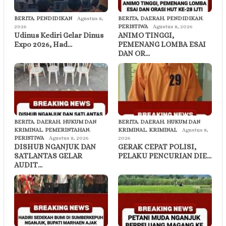
BERITA
,
PENDIDIKAN
Agustus 8,
BERITA
,
DAERAH
,
PENDIDIKAN
,
2026
PERISTIWA
Agustus 8, 2026
Udinus Kediri Gelar Dinus
ANIMO TINGGI,
Expo 2026, Had…
PEMENANG LOMBA ESAI
DAN OR…
BERITA
,
DAERAH
,
HUKUM DAN
BERITA
,
DAERAH
,
HUKUM DAN
KRIMINAL
,
PEMERINTAHAN
,
KRIMINAL
,
KRIMINAL
Agustus 8,
PERISTIWA
Agustus 8, 2026
2026
DISHUB NGANJUK DAN
GERAK CEPAT POLISI,
SATLANTAS GELAR
PELAKU PENCURIAN DIE…
AUDIT…