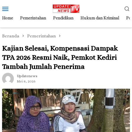
Loncat
Menu
ke
Mobile
konten
Home
Pemerintahan
Pendidikan
Hukum dan Kriminal
Pol
Beranda
Pemerintahan
Kajian Selesai, Kompensasi Dampak
TPA 2026 Resmi Naik, Pemkot Kediri
Tambah Jumlah Penerima
Updatenews
Mei 8, 2026