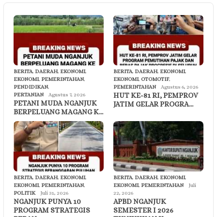
BERITA
,
DAERAH
,
EKONOMI
,
BERITA
,
DAERAH
,
EKONOMI
,
EKONOMI
,
PEMERINTAHAN
,
EKONOMI
,
OTOMOTIF
,
PENDIDIKAN
,
PEMERINTAHAN
Agustus 6, 2026
HUT KE-81 RI, PEMPROV
PERTANIAN
Agustus 7, 2026
PETANI MUDA NGANJUK
JATIM GELAR PROGRA…
BERPELUANG MAGANG K…
BERITA
,
DAERAH
,
EKONOMI
,
BERITA
,
DAERAH
,
EKONOMI
,
EKONOMI
,
PEMERINTAHAN
,
EKONOMI
,
PEMERINTAHAN
Juli
POLITIK
Juli 31, 2026
22, 2026
NGANJUK PUNYA 10
APBD NGANJUK
PROGRAM STRATEGIS
SEMESTER I 2026