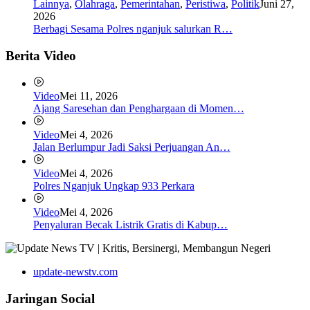
Lainnya
,
Olahraga
,
Pemerintahan
,
Peristiwa
,
Politik
Juni 27,
2026
Berbagi Sesama Polres nganjuk salurkan R…
Berita Video
Video
Mei 11, 2026
Ajang Saresehan dan Penghargaan di Momen…
Video
Mei 4, 2026
Jalan Berlumpur Jadi Saksi Perjuangan An…
Video
Mei 4, 2026
Polres Nganjuk Ungkap 933 Perkara
Video
Mei 4, 2026
Penyaluran Becak Listrik Gratis di Kabup…
update-newstv.com
Jaringan Social