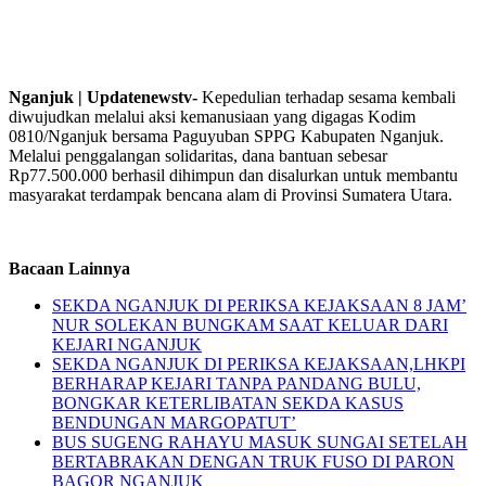
Nganjuk | Updatenewstv-
Kepedulian terhadap sesama kembali
diwujudkan melalui aksi kemanusiaan yang digagas Kodim
0810/Nganjuk bersama Paguyuban SPPG Kabupaten Nganjuk.
Melalui penggalangan solidaritas, dana bantuan sebesar
Rp77.500.000 berhasil dihimpun dan disalurkan untuk membantu
masyarakat terdampak bencana alam di Provinsi Sumatera Utara.
Bacaan Lainnya
SEKDA NGANJUK DI PERIKSA KEJAKSAAN 8 JAM’
NUR SOLEKAN BUNGKAM SAAT KELUAR DARI
KEJARI NGANJUK
SEKDA NGANJUK DI PERIKSA KEJAKSAAN,LHKPI
BERHARAP KEJARI TANPA PANDANG BULU,
BONGKAR KETERLIBATAN SEKDA KASUS
BENDUNGAN MARGOPATUT’
BUS SUGENG RAHAYU MASUK SUNGAI SETELAH
BERTABRAKAN DENGAN TRUK FUSO DI PARON
BAGOR NGANJUK