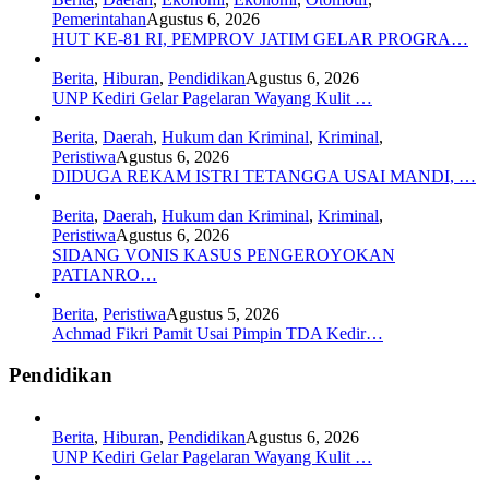
Pemerintahan
Agustus 6, 2026
HUT KE-81 RI, PEMPROV JATIM GELAR PROGRA…
Berita
,
Hiburan
,
Pendidikan
Agustus 6, 2026
UNP Kediri Gelar Pagelaran Wayang Kulit …
Berita
,
Daerah
,
Hukum dan Kriminal
,
Kriminal
,
Peristiwa
Agustus 6, 2026
DIDUGA REKAM ISTRI TETANGGA USAI MANDI, …
Berita
,
Daerah
,
Hukum dan Kriminal
,
Kriminal
,
Peristiwa
Agustus 6, 2026
SIDANG VONIS KASUS PENGEROYOKAN
PATIANRO…
Berita
,
Peristiwa
Agustus 5, 2026
Achmad Fikri Pamit Usai Pimpin TDA Kedir…
Pendidikan
Berita
,
Hiburan
,
Pendidikan
Agustus 6, 2026
UNP Kediri Gelar Pagelaran Wayang Kulit …