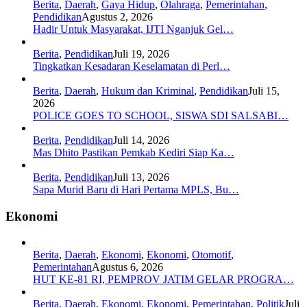
Berita
,
Daerah
,
Gaya Hidup
,
Olahraga
,
Pemerintahan
,
Pendidikan
Agustus 2, 2026
Hadir Untuk Masyarakat, IJTI Nganjuk Gel…
Berita
,
Pendidikan
Juli 19, 2026
Tingkatkan Kesadaran Keselamatan di Perl…
Berita
,
Daerah
,
Hukum dan Kriminal
,
Pendidikan
Juli 15,
2026
POLICE GOES TO SCHOOL, SISWA SDI SALSABI…
Berita
,
Pendidikan
Juli 14, 2026
Mas Dhito Pastikan Pemkab Kediri Siap Ka…
Berita
,
Pendidikan
Juli 13, 2026
Sapa Murid Baru di Hari Pertama MPLS, Bu…
Ekonomi
Berita
,
Daerah
,
Ekonomi
,
Ekonomi
,
Otomotif
,
Pemerintahan
Agustus 6, 2026
HUT KE-81 RI, PEMPROV JATIM GELAR PROGRA…
Berita
,
Daerah
,
Ekonomi
,
Ekonomi
,
Pemerintahan
,
Politik
Juli