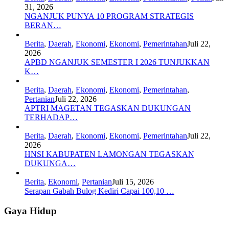
31, 2026
NGANJUK PUNYA 10 PROGRAM STRATEGIS
BERAN…
Berita
,
Daerah
,
Ekonomi
,
Ekonomi
,
Pemerintahan
Juli 22,
2026
APBD NGANJUK SEMESTER I 2026 TUNJUKKAN
K…
Berita
,
Daerah
,
Ekonomi
,
Ekonomi
,
Pemerintahan
,
Pertanian
Juli 22, 2026
APTRI MAGETAN TEGASKAN DUKUNGAN
TERHADAP…
Berita
,
Daerah
,
Ekonomi
,
Ekonomi
,
Pemerintahan
Juli 22,
2026
HNSI KABUPATEN LAMONGAN TEGASKAN
DUKUNGA…
Berita
,
Ekonomi
,
Pertanian
Juli 15, 2026
Serapan Gabah Bulog Kediri Capai 100,10 …
Gaya Hidup