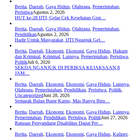
Berita
,
Daerah
,
Gaya Hidup
,
Olahraga
,
Pemerintahan
,
Peristiwa
Agustus 2, 2026
HUT ke-28 IJTI, Gelar Cek Kesehatan Grat…
Berita
,
Daerah
,
Gaya Hidup
,
Olahraga
,
Pemerintahan
,
Pendidikan
Agustus 2, 2026
Hadir Untuk Masyarakat, IJTI Nganjuk Gel…
Berita
,
Daerah
,
Ekonomi
,
Ekonomi
,
Gaya Hidup
,
Hukum
dan Kriminal
,
Kriminal
,
Lainnya
,
Pemerintahan
,
Peristiwa
,
Politik
Juli 6, 2026
SEKDA NGANJUK DI PERIKSA KEJAKSAAN 8
JAM…
Berita
,
Daerah
,
Ekonomi
,
Ekonomi
,
Gaya Hidup
,
Lainnya
,
Olahraga
,
Pemerintahan
,
Pendidikan
,
Peristiwa
,
Politik
,
Uncategorized
Juni 28, 2026
Semarak Bulan Bung Karno, Mas Banyu Biru…
Berita
,
Daerah
,
Ekonomi
,
Ekonomi
,
Gaya Hidup
,
Lainnya
,
Pemerintahan
,
Pendidikan
,
Peristiwa
,
Politik
Juni 27, 2026
Ratusan Penyandang Disabilitas Dapat Per…
Berita
,
Daerah
,
Ekonomi
,
Ekonomi
,
Gaya Hidup
,
Kuliner
,