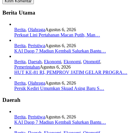
Berita Utama
Berita
,
Olahraga
Agustus 6, 2026
Perkuat Lini Pertahanan Macan Putih, Man…
Berita
,
Peristiwa
Agustus 6, 2026
KAI Daop 7 Madiun Kembali Salurkan Bantu…
Berita
,
Daerah
,
Ekonomi
,
Ekonomi
,
Otomotif
,
Pemerintahan
Agustus 6, 2026
HUT KE-81 RI, PEMPROV JATIM GELAR PROGRA…
Berita
,
Olahraga
Agustus 6, 2026
Persik Kediri Umumkan Skuad Asing Baru S…
Daerah
Berita
,
Peristiwa
Agustus 6, 2026
KAI Daop 7 Madiun Kembali Salurkan Bantu…
Berita
,
Daerah
,
Ekonomi
,
Ekonomi
,
Otomotif
,