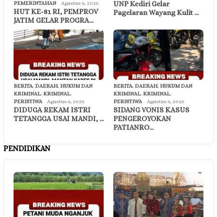
UNP Kediri Gelar
PEMERINTAHAN
Agustus 6, 2026
HUT KE-81 RI, PEMPROV
Pagelaran Wayang Kulit …
JATIM GELAR PROGRA…
BERITA
,
DAERAH
,
HUKUM DAN
BERITA
,
DAERAH
,
HUKUM DAN
KRIMINAL
,
KRIMINAL
,
KRIMINAL
,
KRIMINAL
,
PERISTIWA
Agustus 6, 2026
PERISTIWA
Agustus 6, 2026
DIDUGA REKAM ISTRI
SIDANG VONIS KASUS
TETANGGA USAI MANDI, …
PENGEROYOKAN
PATIANRO…
PENDIDIKAN