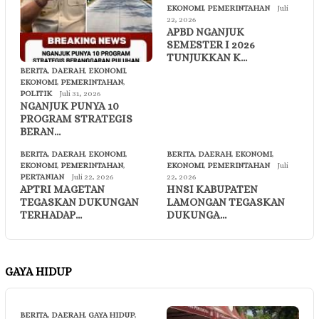
EKONOMI
,
PEMERINTAHAN
Juli
22, 2026
APBD NGANJUK
SEMESTER I 2026
TUNJUKKAN K…
BERITA
,
DAERAH
,
EKONOMI
,
EKONOMI
,
PEMERINTAHAN
,
POLITIK
Juli 31, 2026
NGANJUK PUNYA 10
PROGRAM STRATEGIS
BERAN…
BERITA
,
DAERAH
,
EKONOMI
,
BERITA
,
DAERAH
,
EKONOMI
,
EKONOMI
,
PEMERINTAHAN
,
EKONOMI
,
PEMERINTAHAN
Juli
PERTANIAN
Juli 22, 2026
22, 2026
APTRI MAGETAN
HNSI KABUPATEN
TEGASKAN DUKUNGAN
LAMONGAN TEGASKAN
TERHADAP…
DUKUNGA…
GAYA HIDUP
BERITA
,
DAERAH
,
GAYA HIDUP
,