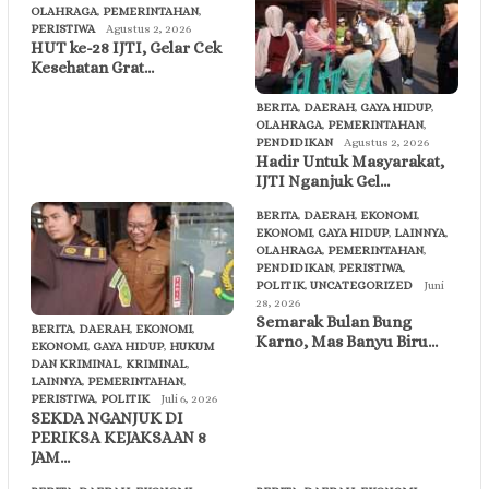
OLAHRAGA
,
PEMERINTAHAN
,
PERISTIWA
Agustus 2, 2026
HUT ke-28 IJTI, Gelar Cek
Kesehatan Grat…
BERITA
,
DAERAH
,
GAYA HIDUP
,
OLAHRAGA
,
PEMERINTAHAN
,
PENDIDIKAN
Agustus 2, 2026
Hadir Untuk Masyarakat,
IJTI Nganjuk Gel…
BERITA
,
DAERAH
,
EKONOMI
,
EKONOMI
,
GAYA HIDUP
,
LAINNYA
,
OLAHRAGA
,
PEMERINTAHAN
,
PENDIDIKAN
,
PERISTIWA
,
POLITIK
,
UNCATEGORIZED
Juni
28, 2026
Semarak Bulan Bung
BERITA
,
DAERAH
,
EKONOMI
,
Karno, Mas Banyu Biru…
EKONOMI
,
GAYA HIDUP
,
HUKUM
DAN KRIMINAL
,
KRIMINAL
,
LAINNYA
,
PEMERINTAHAN
,
PERISTIWA
,
POLITIK
Juli 6, 2026
SEKDA NGANJUK DI
PERIKSA KEJAKSAAN 8
JAM…