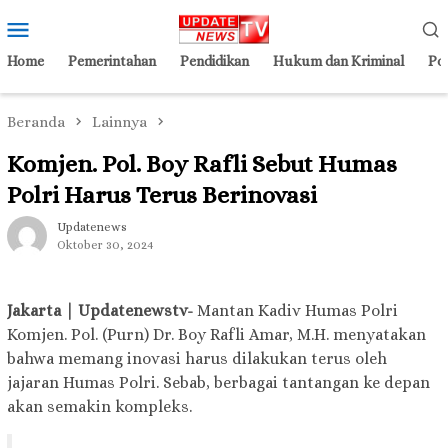
Loncat
Menu
ke
Mobile
konten
Home
Pemerintahan
Pendidikan
Hukum dan Kriminal
Pol
Beranda
Lainnya
Komjen. Pol. Boy Rafli Sebut Humas
Polri Harus Terus Berinovasi
Updatenews
Oktober 30, 2024
Jakarta | Updatenewstv-
Mantan Kadiv Humas Polri
Komjen. Pol. (Purn) Dr. Boy Rafli Amar, M.H. menyatakan
bahwa memang inovasi harus dilakukan terus oleh
jajaran Humas Polri. Sebab, berbagai tantangan ke depan
akan semakin kompleks.