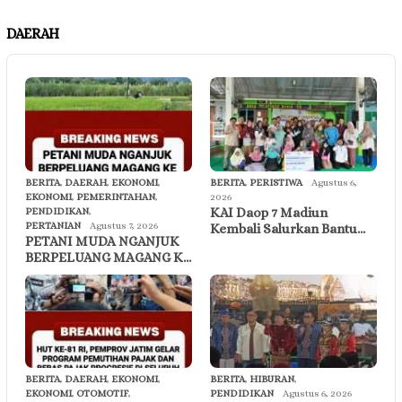
DAERAH
BERITA
,
DAERAH
,
EKONOMI
,
BERITA
,
PERISTIWA
Agustus 6,
EKONOMI
,
PEMERINTAHAN
,
2026
KAI Daop 7 Madiun
PENDIDIKAN
,
PERTANIAN
Agustus 7, 2026
Kembali Salurkan Bantu…
PETANI MUDA NGANJUK
BERPELUANG MAGANG K…
BERITA
,
DAERAH
,
EKONOMI
,
BERITA
,
HIBURAN
,
EKONOMI
,
OTOMOTIF
,
PENDIDIKAN
Agustus 6, 2026