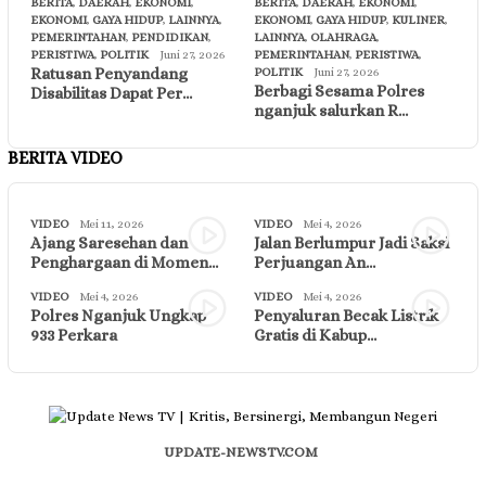
BERITA
,
DAERAH
,
EKONOMI
,
BERITA
,
DAERAH
,
EKONOMI
,
EKONOMI
,
GAYA HIDUP
,
LAINNYA
,
EKONOMI
,
GAYA HIDUP
,
KULINER
,
PEMERINTAHAN
,
PENDIDIKAN
,
LAINNYA
,
OLAHRAGA
,
PERISTIWA
,
POLITIK
Juni 27, 2026
PEMERINTAHAN
,
PERISTIWA
,
Ratusan Penyandang
POLITIK
Juni 27, 2026
Berbagi Sesama Polres
Disabilitas Dapat Per…
nganjuk salurkan R…
BERITA VIDEO
VIDEO
Mei 11, 2026
VIDEO
Mei 4, 2026
Ajang Saresehan dan
Jalan Berlumpur Jadi Saksi
Penghargaan di Momen…
Perjuangan An…
VIDEO
Mei 4, 2026
VIDEO
Mei 4, 2026
Polres Nganjuk Ungkap
Penyaluran Becak Listrik
933 Perkara
Gratis di Kabup…
UPDATE-NEWSTV.COM