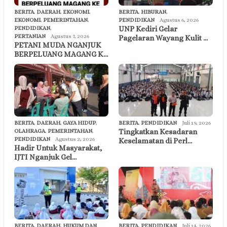
BERITA
,
DAERAH
,
EKONOMI
,
BERITA
,
HIBURAN
,
EKONOMI
,
PEMERINTAHAN
,
PENDIDIKAN
Agustus 6, 2026
UNP Kediri Gelar
PENDIDIKAN
,
PERTANIAN
Agustus 7, 2026
Pagelaran Wayang Kulit …
PETANI MUDA NGANJUK
BERPELUANG MAGANG K…
BERITA
,
DAERAH
,
GAYA HIDUP
,
BERITA
,
PENDIDIKAN
Juli 19, 2026
Tingkatkan Kesadaran
OLAHRAGA
,
PEMERINTAHAN
,
PENDIDIKAN
Agustus 2, 2026
Keselamatan di Perl…
Hadir Untuk Masyarakat,
IJTI Nganjuk Gel…
BERITA
,
DAERAH
,
HUKUM DAN
BERITA
,
PENDIDIKAN
Juli 14, 2026