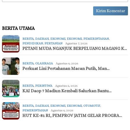
BERITA UTAMA
BERITA
,
DAERAH
,
EKONOMI
,
EKONOMI
,
PEMERINTAHAN
,
PENDIDIKAN
,
PERTANIAN
Agustus 7, 2026
PETANI MUDA NGANJUK BERPELUANG MAGANG K…
BERITA
,
OLAHRAGA
Agustus 6, 2026
Perkuat Lini Pertahanan Macan Putih, Man…
BERITA
,
PERISTIWA
Agustus 6, 2026
KAI Daop 7 Madiun Kembali Salurkan Bantu…
BERITA
,
DAERAH
,
EKONOMI
,
EKONOMI
,
OTOMOTIF
,
PEMERINTAHAN
Agustus 6, 2026
HUT KE-81 RI, PEMPROV JATIM GELAR PROGRA…