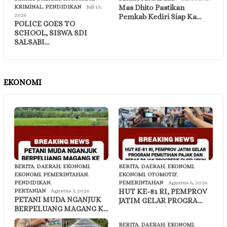
Mas Dhito Pastikan
KRIMINAL
,
PENDIDIKAN
Juli 15,
2026
Pemkab Kediri Siap Ka…
POLICE GOES TO
SCHOOL, SISWA SDI
SALSABI…
EKONOMI
BERITA
,
DAERAH
,
EKONOMI
,
BERITA
,
DAERAH
,
EKONOMI
,
EKONOMI
,
PEMERINTAHAN
,
EKONOMI
,
OTOMOTIF
,
PENDIDIKAN
,
PEMERINTAHAN
Agustus 6, 2026
HUT KE-81 RI, PEMPROV
PERTANIAN
Agustus 7, 2026
PETANI MUDA NGANJUK
JATIM GELAR PROGRA…
BERPELUANG MAGANG K…
BERITA
,
DAERAH
,
EKONOMI
,