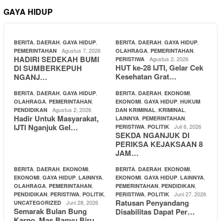
GAYA HIDUP
,
,
,
,
,
,
BERITA
DAERAH
GAYA HIDUP
BERITA
DAERAH
GAYA HIDUP
Agustus 7, 2026
,
,
PEMERINTAHAN
OLAHRAGA
PEMERINTAHAN
HADIRI SEDEKAH BUMI
Agustus 2, 2026
PERISTIWA
HUT ke-28 IJTI, Gelar Cek
DI SUMBERKEPUH
Kesehatan Grat…
NGANJ…
,
,
,
,
,
,
BERITA
DAERAH
GAYA HIDUP
BERITA
DAERAH
EKONOMI
,
,
,
,
OLAHRAGA
PEMERINTAHAN
EKONOMI
GAYA HIDUP
HUKUM
Agustus 2, 2026
,
,
PENDIDIKAN
DAN KRIMINAL
KRIMINAL
Hadir Untuk Masyarakat,
,
,
LAINNYA
PEMERINTAHAN
IJTI Nganjuk Gel…
,
Juli 6, 2026
PERISTIWA
POLITIK
SEKDA NGANJUK DI
PERIKSA KEJAKSAAN 8
JAM…
,
,
,
,
,
,
BERITA
DAERAH
EKONOMI
BERITA
DAERAH
EKONOMI
,
,
,
,
,
,
EKONOMI
GAYA HIDUP
LAINNYA
EKONOMI
GAYA HIDUP
LAINNYA
,
,
,
,
OLAHRAGA
PEMERINTAHAN
PEMERINTAHAN
PENDIDIKAN
,
,
,
,
Juni 27, 2026
PENDIDIKAN
PERISTIWA
POLITIK
PERISTIWA
POLITIK
Ratusan Penyandang
Juni 28, 2026
UNCATEGORIZED
Semarak Bulan Bung
Disabilitas Dapat Per…
Karno, Mas Banyu Biru…