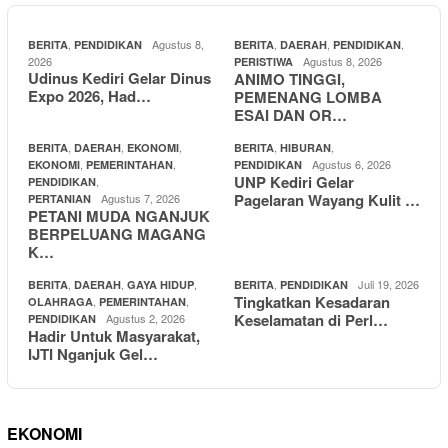
,
Agustus 8,
,
,
,
BERITA
PENDIDIKAN
BERITA
DAERAH
PENDIDIKAN
2026
Agustus 8, 2026
PERISTIWA
Udinus Kediri Gelar Dinus
ANIMO TINGGI,
Expo 2026, Had…
PEMENANG LOMBA
ESAI DAN OR…
,
,
,
,
,
BERITA
DAERAH
EKONOMI
BERITA
HIBURAN
,
,
Agustus 6, 2026
EKONOMI
PEMERINTAHAN
PENDIDIKAN
UNP Kediri Gelar
,
PENDIDIKAN
Pagelaran Wayang Kulit …
Agustus 7, 2026
PERTANIAN
PETANI MUDA NGANJUK
BERPELUANG MAGANG
K…
,
,
,
,
Juli 19, 2026
BERITA
DAERAH
GAYA HIDUP
BERITA
PENDIDIKAN
Tingkatkan Kesadaran
,
,
OLAHRAGA
PEMERINTAHAN
Keselamatan di Perl…
Agustus 2, 2026
PENDIDIKAN
Hadir Untuk Masyarakat,
IJTI Nganjuk Gel…
EKONOMI