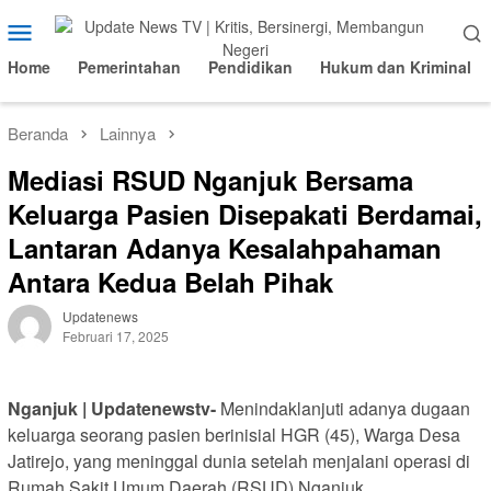
Loncat
Menu
ke
Mobile
konten
Home
Pemerintahan
Pendidikan
Hukum dan Kriminal
Beranda
Lainnya
Mediasi RSUD Nganjuk Bersama
Keluarga Pasien Disepakati Berdamai,
Lantaran Adanya Kesalahpahaman
Antara Kedua Belah Pihak
Updatenews
Februari 17, 2025
Nganjuk | Updatenewstv-
Menindaklanjuti adanya dugaan
keluarga seorang pasien berinisial HGR (45), Warga Desa
Jatirejo, yang meninggal dunia setelah menjalani operasi di
Rumah Sakit Umum Daerah (RSUD) Nganjuk.