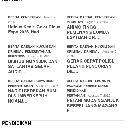
,
Agustus 8,
,
,
,
BERITA
PENDIDIKAN
BERITA
DAERAH
PENDIDIKAN
2026
Agustus 8, 2026
PERISTIWA
Udinus Kediri Gelar Dinus
ANIMO TINGGI,
Expo 2026, Had…
PEMENANG LOMBA
ESAI DAN OR…
,
,
,
,
BERITA
DAERAH
HUKUM DAN
BERITA
DAERAH
HUKUM DAN
,
,
,
Agustus 8,
KRIMINAL
PEMERINTAHAN
KRIMINAL
KRIMINAL
Agustus 8, 2026
2026
PERISTIWA
GERAK CEPAT POLISI,
DISHUB NGANJUK DAN
PELAKU PENCURIAN
SATLANTAS GELAR
DIE…
AUDIT…
,
,
,
,
,
,
BERITA
DAERAH
GAYA HIDUP
BERITA
DAERAH
EKONOMI
Agustus 7, 2026
,
,
PEMERINTAHAN
EKONOMI
PEMERINTAHAN
HADIRI SEDEKAH BUMI
,
PENDIDIKAN
DI SUMBERKEPUH
Agustus 7, 2026
PERTANIAN
PETANI MUDA NGANJUK
NGANJ…
BERPELUANG MAGANG
K…
PENDIDIKAN